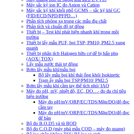
Máy sắc ký ion IC đo Anion và Cation
Máy sắc ký khí khối phổ GCMS – sắc ký khí GC
(FID/ECD/NPD/PFPD…)
Phân tích phóng xạ trong các mẫu địa chất
Phân tích và chuẩn độ tự động
Thiết bị – Test khí phát hiện nhanh khí trong môi
trường
Thiết bị lấy mẫu PUF, bụi TSP; PM10; PM2.5 xung
quanh
Thiết bị phân tích Halogen hữu cơ dễ bị hấp phụ
(AOX/ TOX)
Lấy mẫu nước thải tự động
Bơm lấy mẫu khí/mẫu bụi
Bộ lấy mẫu bụi khí thải ống khói Isokinetic
Trạm ấy mẫu bụi TSP/PM10/ PM2.5
Bơm lấy mẫu khí cầm tay thể tích nhỏ/ IAQ
Máy đo pH, mV, nhiệt độ, EC, DO…- đo đa chỉ tiêu
hiện trường
Máy đo pH/mV/ORP/EC/TDS/Mặn/DO/độ đục
cầm tay
Máy đo pH/mV/ORP/EC/TDS/Mặn/DO/độ đục
để bàn
Bộ đo B.O.D5 và tủ BOD
Bộ đo C.O.D (máy phá mẫu COD – máy đo quang)