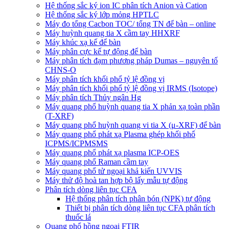
Hệ thống sắc ký ion IC phân tích Anion và Cation
Hệ thống sắc ký lớp mỏng HPTLC
Máy đo tổng Cacbon TOC/ tổng TN để bàn – online
Máy huỳnh quang tia X cầm tay HHXRF
Máy khúc xạ kế để bàn
Máy phân cực kế tự động để bàn
Máy phân tích đạm phương pháp Dumas – nguyên tố
CHNS-O
Máy phân tích khối phổ tỷ lệ đồng vị
Máy phân tích khối phổ tỷ lệ đồng vị IRMS (Isotope)
Máy phân tích Thủy ngân Hg
Máy quang phổ huỳnh quang tia X phản xạ toàn phần
(T-XRF)
Máy quang phổ huỳnh quang vi tia X (μ-XRF) để bàn
Máy quang phổ phát xạ Plasma ghép khối phổ
ICPMS/ICPMSMS
Máy quang phổ phát xạ plasma ICP-OES
Máy quang phổ Raman cầm tay
Máy quang phổ tử ngoại khả kiến UVVIS
Máy thử độ hoà tan hợp bộ lấy mẫu tự động
Phân tích dòng liên tục CFA
Hệ thống phân tích phân bón (NPK) tự động
Thiết bị phân tích dòng liên tục CFA phân tích
thuốc lá
Quang phổ hồng ngoại FTIR