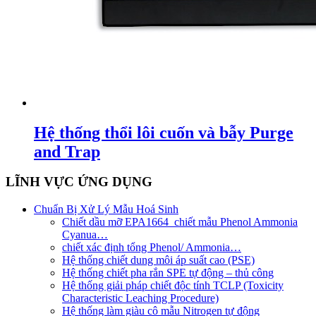
Hệ thống thổi lôi cuốn và bẫy Purge
and Trap
LĨNH VỰC ỨNG DỤNG
Chuẩn Bị Xử Lý Mẫu Hoá Sinh
Chiết dầu mỡ EPA1664_chiết mẫu Phenol Ammonia
Cyanua…
chiết xác định tổng Phenol/ Ammonia…
Hệ thống chiết dung môi áp suất cao (PSE)
Hệ thống chiết pha rắn SPE tự động – thủ công
Hệ thống giải pháp chiết độc tính TCLP (Toxicity
Characteristic Leaching Procedure)
Hệ thống làm giàu cô mẫu Nitrogen tự động