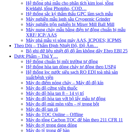
Hệ thống phá mẫu cho phân tích kim loại, tổng
Kjeldahl, tổng Photpho, COD…
Hệ thống sắc ký thẩm thấu GPC làm sạch mẫu
Máy nghiền mẫu lạnh sâu Cryogenic Grinder
Máy nghiền trộn nghiền bi Mixer Mill Ball Mill
Máy nung chảy mẫu bằng điện tự động chuẩn bị mẫu
XRF/ ICP/ AAS
Máy phá mẫu vi sóng máy AAS, ICPOES; ICPMS
Theo Dõi – Thẩm Định Nhiệt Độ, Độ Ẩm…
Bộ ghi dữ liệu nhiệt độ độ ẩm không dây Ebro EBI 25
Dược Phẩm – Thú Y…
Hệ thống chuẩn bị môi trường tự động
Hệ thống hòa tan dòng chảy tự động theo USP4
Hệ thống lọc nước siêu sạch RO EDI​​ toà nhà sản
xuất/bệnh viện
Máy đo điểm nóng chảy – Máy đô độ kín
Máy đo độ cứng viên thuốc
Máy đo độ hòa tan 8 – 14 vị trí
Máy đo độ hòa tan với bộ lấy mẫu tự động
Máy đo độ mài mòn viên – tỷ trọng bột
Máy đo độ tan rã
Máy đo TOC Online – Offline
Máy đo tổng Cacbon TOC để bàn theo 211 CFR 11
Máy đo tỷ trọng dạng đóng
Máy đo tỷ trọng để bàn