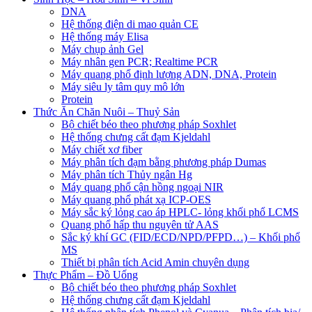
DNA
Hệ thống điện di mao quản CE
Hệ thống máy Elisa
Máy chụp ảnh Gel
Máy nhân gen PCR; Realtime PCR
Máy quang phổ định lượng ADN, DNA, Protein
Máy siêu ly tâm quy mô lớn
Protein
Thức Ăn Chăn Nuôi – Thuỷ Sản
Bộ chiết béo theo phương pháp Soxhlet
Hệ thống chưng cất đạm Kjeldahl
Máy chiết xơ fiber
Máy phân tích đạm bằng phương pháp Dumas
Máy phân tích Thủy ngân Hg
Máy quang phổ cận hồng ngoại NIR
Máy quang phổ phát xạ ICP-OES
Máy sắc ký lỏng cao áp HPLC- lỏng khối phổ LCMS
Quang phổ hấp thu nguyên tử AAS
Sắc ký khí GC (FID/ECD/NPD/PFPD…) – Khối phổ
MS
Thiết bị phân tích Acid Amin chuyên dụng
Thực Phẩm – Đồ Uống
Bộ chiết béo theo phương pháp Soxhlet
Hệ thống chưng cất đạm Kjeldahl