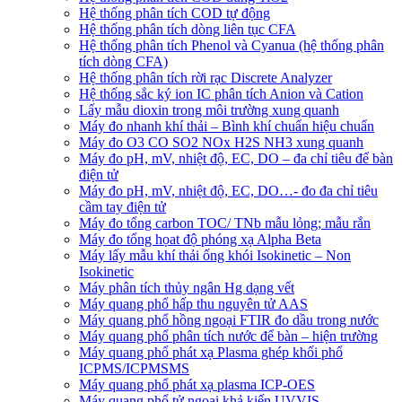
Hệ thống phân tích COD tự động
Hệ thống phân tích dòng liên tục CFA
Hệ thống phân tích Phenol và Cyanua (hệ thống phân
tích dòng CFA)
Hệ thống phân tích rời rạc Discrete Analyzer
Hệ thống sắc ký ion IC phân tích Anion và Cation
Lấy mẫu dioxin trong môi trường xung quanh
Máy đo nhanh khí thải – Bình khí chuẩn hiệu chuẩn
Máy đo O3 CO SO2 NOx H2S NH3 xung quanh
Máy đo pH, mV, nhiệt độ, EC, DO – đa chỉ tiêu để bàn
điện tử
Máy đo pH, mV, nhiệt độ, EC, DO…- đo đa chỉ tiêu
cầm tay điện tử
Máy đo tổng carbon TOC/ TNb mẫu lỏng; mẫu rắn
Máy đo tổng họat độ phóng xạ Alpha Beta
Máy lấy mẫu khí thải ống khói Isokinetic – Non
Isokinetic
Máy phân tích thủy ngân Hg dạng vết
Máy quang phổ hấp thu nguyên tử AAS
Máy quang phổ hồng ngoại FTIR đo dầu trong nước
Máy quang phổ phân tích nước để bàn – hiện trường
Máy quang phổ phát xạ Plasma ghép khối phổ
ICPMS/ICPMSMS
Máy quang phổ phát xạ plasma ICP-OES
Máy quang phổ tử ngoại khả kiến UVVIS