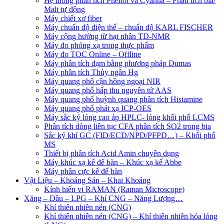
Hệ thống phân tích Phenol và Cyanua – Phân tích bia/
Malt tự động
Máy chiết xơ fiber
Máy chuẩn độ điện thế – chuẩn độ KARL FISCHER
Máy cộng hưởng từ hạt nhân TD-NMR
Máy đo phóng xạ trong thực phẩm
Máy đo TOC Online – Offline
Máy phân tích đạm bằng phương pháp Dumas
Máy phân tích Thủy ngân Hg
Máy quang phổ cận hồng ngoại NIR
Máy quang phổ hấp thu nguyên tử AAS
Máy quang phổ huỳnh quang phân tích Histamine
Máy quang phổ phát xạ ICP-OES
Máy sắc ký lỏng cao áp HPLC- lỏng khối phổ LCMS
Phân tích dòng liên tục CFA phân tích SO2 trong bia
Sắc ký khí GC (FID/ECD/NPD/PFPD…) – Khối phổ
MS
Thiết bị phân tích Acid Amin chuyên dụng
Máy khúc xạ kế để bàn – Khúc xạ kế Abbe
Máy phân cực kế để bàn
Vật Liệu – Khoáng Sản – Khai Khoáng
Kính hiển vi RAMAN (Raman Microscope)
Xăng – Dầu – LPG – Khí CNG – Năng Lượng…
Khí thiên nhiên nén (CNG)
Khí thiên nhiên nén (CNG) – Khí thiên nhiên hóa lỏng