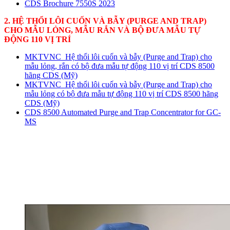
CDS Brochure 7550S 2023
2. HỆ THỔI LÔI CUỐN VÀ BẪY (PURGE AND TRAP)
CHO MẪU LỎNG, MẪU RẮN VÀ BỘ ĐƯA MẪU TỰ
ĐỘNG 110 VỊ TRÍ
MKTVNC_Hệ thổi lôi cuốn và bẫy (Purge and Trap) cho
mẫu lỏng, rắn có bộ đưa mẫu tự động 110 vị trí CDS 8500
hãng CDS (Mỹ)
MKTVNC_Hệ thổi lôi cuốn và bẫy (Purge and Trap) cho
mẫu lỏng có bộ đưa mẫu tự động 110 vị trí CDS 8500 hãng
CDS (Mỹ)
CDS 8500 Automated Purge and Trap Concentrator for GC-
MS