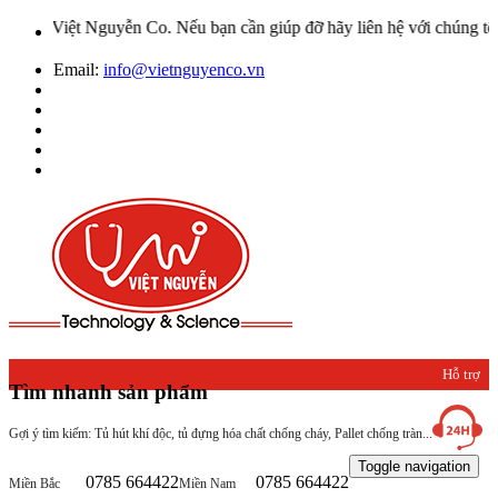
guyễn Co. Nếu bạn cần giúp đỡ hãy liên hệ với chúng tôi qua Hotlin
Email:
info@vietnguyenco.vn
Hỗ trợ
Tìm nhanh sản phẩm
khách
Gợi ý tìm kiếm: Tủ hút khí độc, tủ đựng hóa chất chống cháy, Pallet chống tràn...
hàng
Toggle navigation
0785 664422
0785 664422
Miền Bắc
Miền Nam