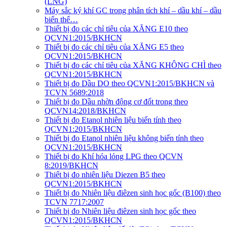
(LNG)
Máy sắc ký khí GC trong phân tích khí – dầu khí – dầu
biến thế…
Thiết bị đo các chỉ tiêu của XĂNG E10 theo
QCVN1:2015/BKHCN
Thiết bị đo các chỉ tiêu của XĂNG E5 theo
QCVN1:2015/BKHCN
Thiết bị đo các chỉ tiêu của XĂNG KHÔNG CHÌ theo
QCVN1:2015/BKHCN
Thiết bị đo Dầu DO theo QCVN1:2015/BKHCN và
TCVN 5689:2018
Thiết bị đo Dầu nhờn động cơ đốt trong theo
QCVN14:2018/BKHCN
Thiết bị đo Etanol nhiên liệu biến tính theo
QCVN1:2015/BKHCN
Thiết bị đo Etanol nhiên liệu không biến tính theo
QCVN1:2015/BKHCN
Thiết bị đo Khí hóa lỏng LPG theo QCVN
8:2019/BKHCN
Thiết bị đo nhiên liệu Diezen B5 theo
QCVN1:2015/BKHCN
Thiết bị đo Nhiên liệu điêzen sinh học gốc (B100) theo
TCVN 7717:2007
Thiết bị đo Nhiên liệu điêzen sinh học gốc theo
QCVN1:2015/BKHCN