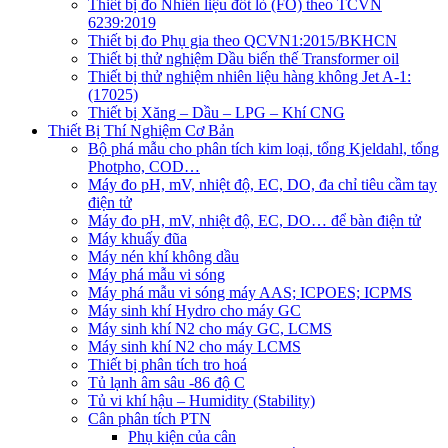
Thiết bị đo Nhiên liệu đốt lò (FO) theo TCVN
6239:2019
Thiết bị đo Phụ gia theo QCVN1:2015/BKHCN
Thiết bị thử nghiệm Dầu biến thế Transformer oil
Thiết bị thử nghiệm nhiên liệu hàng không Jet A-1:
(17025)
Thiết bị Xăng – Dầu – LPG – Khí CNG
Thiết Bị Thí Nghiệm Cơ Bản
Bộ phá mẫu cho phân tích kim loại, tổng Kjeldahl, tổng
Photpho, COD…
Máy đo pH, mV, nhiệt độ, EC, DO, đa chỉ tiêu cầm tay
điện tử
Máy đo pH, mV, nhiệt độ, EC, DO… để bàn điện tử
Máy khuấy đũa
Máy nén khí không dầu
Máy phá mẫu vi sóng
Máy phá mẫu vi sóng máy AAS; ICPOES; ICPMS
Máy sinh khí Hydro cho máy GC
Máy sinh khí N2 cho máy GC, LCMS
Máy sinh khí N2 cho máy LCMS
Thiết bị phân tích tro hoá
Tủ lạnh âm sâu -86 độ C
Tủ vi khí hậu – Humidity (Stability)
Cân phân tích PTN
Phụ kiện của cân