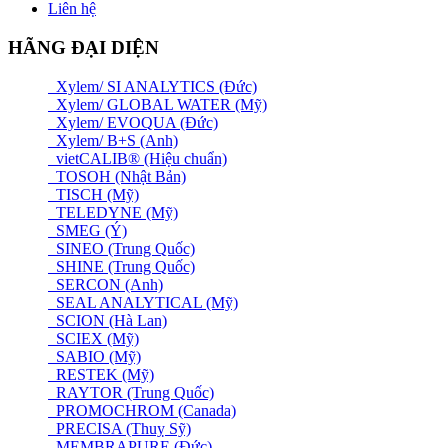
Liên hệ
HÃNG ĐẠI DIỆN
Xylem/ SI ANALYTICS (Đức)
Xylem/ GLOBAL WATER (Mỹ)
Xylem/ EVOQUA (Đức)
Xylem/ B+S (Anh)
vietCALIB® (Hiệu chuẩn)
TOSOH (Nhật Bản)
TISCH (Mỹ)
TELEDYNE (Mỹ)
SMEG (Ý)
SINEO (Trung Quốc)
SHINE (Trung Quốc)
SERCON (Anh)
SEAL ANALYTICAL (Mỹ)
SCION (Hà Lan)
SCIEX (Mỹ)
SABIO (Mỹ)
RESTEK (Mỹ)
RAYTOR (Trung Quốc)
PROMOCHROM (Canada)
PRECISA (Thuỵ Sỹ)
MEMBRAPURE (Đức)