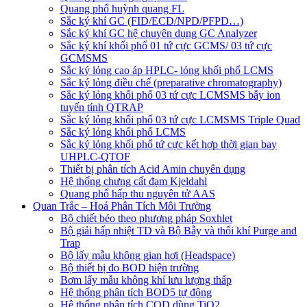
Quang phổ huỳnh quang FL
Sắc ký khí GC (FID/ECD/NPD/PFPD…)
Sắc ký khí GC hệ chuyên dụng GC Analyzer
Sắc ký khí khối phổ 01 tứ cực GCMS/ 03 tứ cực
GCMSMS
Sắc ký lỏng cao áp HPLC- lỏng khối phổ LCMS
Sắc ký lỏng điều chế (preparative chromatography)
Sắc ký lỏng khối phổ 03 tứ cực LCMSMS bẫy ion
tuyến tính QTRAP
Sắc ký lỏng khối phổ 03 tứ cực LCMSMS Triple Quad
Sắc ký lỏng khối phổ LCMS
Sắc ký lỏng khối phổ tứ cực kết hợp thời gian bay
UHPLC-QTOF
Thiết bị phân tích Acid Amin chuyên dụng
Hệ thống chưng cất đạm Kjeldahl
Quang phổ hấp thu nguyên tử AAS
Quan Trắc – Hoá Phân Tích Môi Trường
Bộ chiết béo theo phương pháp Soxhlet
Bộ giải hấp nhiệt TD và Bộ Bẫy và thổi khí Purge and
Trap
Bộ lấy mẫu không gian hơi (Headspace)
Bộ thiết bị đo BOD hiện trường
Bơm lấy mẫu không khí lưu lượng thấp
Hệ thống phân tích BOD5 tự động
Hệ thống phân tích COD dùng TiO2