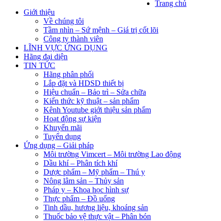
Trang chủ
Giới thiệu
Về chúng tôi
Tầm nhìn – Sứ mệnh – Giá trị cốt lõi
Công ty thành viên
LĨNH VỰC ỨNG DỤNG
Hãng đại diện
TIN TỨC
Hãng phân phối
Lắp đặt và HDSD thiết bị
Hiệu chuẩn – Bảo trì – Sửa chữa
Kiến thức kỹ thuật – sản phẩm
Kênh Youtube giới thiệu sản phẩm
Hoạt động sự kiện
Khuyến mãi
Tuyển dụng
Ứng dụng – Giải pháp
Môi trường Vimcert – Môi trường Lao động
Dầu khí – Phân tích khí
Dược phẩm – Mỹ phẩm – Thú y
Nông lâm sản – Thủy sản
Pháp y – Khoa học hình sự
Thực phẩm – Đồ uống
Tinh dầu, hương liệu, khoáng sản
Thuốc bảo vệ thực vật – Phân bón