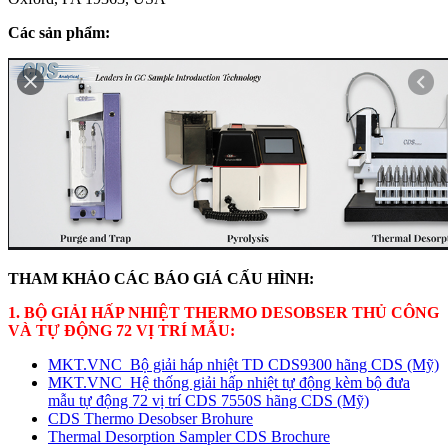
Các sản phẩm:
THAM KHẢO CÁC BÁO GIÁ CẤU HÌNH:
1. BỘ GIẢI HẤP NHIỆT THERMO DESOBSER THỦ CÔNG
VÀ TỰ ĐỘNG 72 VỊ TRÍ MẪU:
MKT.VNC_Bộ giải háp nhiệt TD CDS9300 hãng CDS (Mỹ)
MKT.VNC_Hệ thống giải hấp nhiệt tự động kèm bộ đưa
mẫu tự động 72 vị trí CDS 7550S hãng CDS (Mỹ)
CDS Thermo Desobser Brohure
Thermal Desorption Sampler CDS Brochure