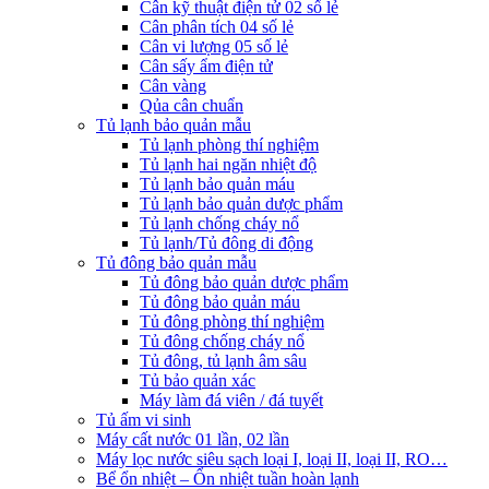
Cân kỹ thuật điện tử 02 số lẻ
Cân phân tích 04 số lẻ
Cân vi lượng 05 số lẻ
Cân sấy ẩm điện tử
Cân vàng
Qủa cân chuẩn
Tủ lạnh bảo quản mẫu
Tủ lạnh phòng thí nghiệm
Tủ lạnh hai ngăn nhiệt độ
Tủ lạnh bảo quản máu
Tủ lạnh bảo quản dược phẩm
Tủ lạnh chống cháy nổ
Tủ lạnh/Tủ đông di động
Tủ đông bảo quản mẫu
Tủ đông bảo quản dược phẩm
Tủ đông bảo quản máu
Tủ đông phòng thí nghiệm
Tủ đông chống cháy nổ
Tủ đông, tủ lạnh âm sâu
Tủ bảo quản xác
Máy làm đá viên / đá tuyết
Tủ ấm vi sinh
Máy cất nước 01 lần, 02 lần
Máy lọc nước siêu sạch loại I, loại II, loại II, RO…
Bể ổn nhiệt – Ổn nhiệt tuần hoàn lạnh