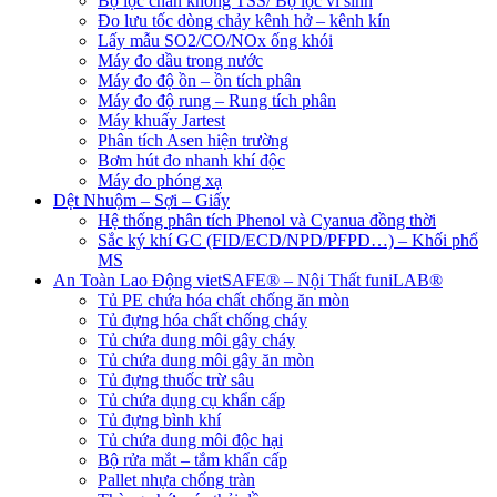
Bộ lọc chân không TSS/ Bộ lọc vi sinh
Đo lưu tốc dòng chảy kênh hở – kênh kín
Lấy mẫu SO2/CO/NOx ống khói
Máy đo dầu trong nước
Máy đo độ ồn – ồn tích phân
Máy đo độ rung – Rung tích phân
Máy khuấy Jartest
Phân tích Asen hiện trường
Bơm hút đo nhanh khí độc
Máy đo phóng xạ
Dệt Nhuộm – Sợi – Giấy
Hệ thống phân tích Phenol và Cyanua đồng thời
Sắc ký khí GC (FID/ECD/NPD/PFPD…) – Khối phổ
MS
An Toàn Lao Động vietSAFE® – Nội Thất funiLAB®
Tủ PE chứa hóa chất chống ăn mòn
Tủ đựng hóa chất chống cháy
Tủ chứa dung môi gây cháy
Tủ chứa dung môi gây ăn mòn
Tủ đựng thuốc trừ sâu
Tủ chứa dụng cụ khẩn cấp
Tủ đựng bình khí
Tủ chứa dung môi độc hại
Bộ rửa mắt – tắm khẩn cấp
Pallet nhựa chống tràn