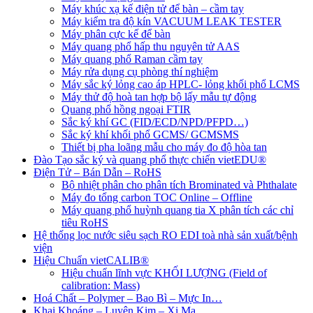
Máy khúc xạ kế điện tử để bàn – cầm tay
Máy kiểm tra độ kín VACUUM LEAK TESTER
Máy phân cực kế để bàn
Máy quang phổ hấp thu nguyên tử AAS
Máy quang phổ Raman cầm tay
Máy rửa dụng cụ phòng thí nghiệm
Máy sắc ký lỏng cao áp HPLC- lỏng khối phổ LCMS
Máy thử độ hoà tan hợp bộ lấy mẫu tự động
Quang phổ hồng ngoại FTIR
Sắc ký khí GC (FID/ECD/NPD/PFPD…)
Sắc ký khí khối phổ GCMS/ GCMSMS
Thiết bị pha loãng mẫu cho máy đo độ hòa tan
Đào Tạo sắc ký và quang phổ thực chiến vietEDU®
Điện Tử – Bán Dẫn – RoHS
Bộ nhiệt phân cho phân tích Brominated và Phthalate
Máy đo tổng carbon TOC Online – Offline
Máy quang phổ huỳnh quang tia X phân tích các chỉ
tiêu RoHS
Hệ thống lọc nước siêu sạch RO EDI​​ toà nhà sản xuất/bệnh
viện
Hiệu Chuẩn vietCALIB®
Hiệu chuẩn lĩnh vực KHỐI LƯỢNG (Field of
calibration: Mass)
Hoá Chất – Polymer – Bao Bì – Mực In…
Khai Khoáng – Luyện Kim – Xi Mạ