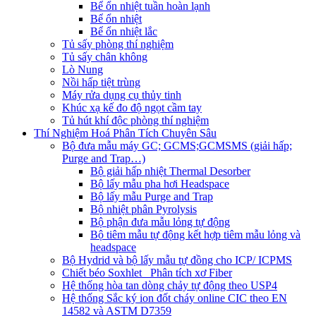
Bể ổn nhiệt tuần hoàn lạnh
Bể ổn nhiệt
Bể ổn nhiệt lắc
Tủ sấy phòng thí nghiệm
Tủ sấy chân không
Lò Nung
Nồi hấp tiệt trùng
Máy rửa dụng cụ thủy tinh
Khúc xạ kế đo độ ngọt cầm tay
Tủ hút khí độc phòng thí nghiệm
Thí Nghiệm Hoá Phân Tích Chuyên Sâu
Bộ đưa mẫu máy GC; GCMS;GCMSMS (giải hấp;
Purge and Trap…)
Bộ giải hấp nhiệt Thermal Desorber
Bộ lấy mẫu pha hơi Headspace
Bộ lấy mẫu Purge and Trap
Bộ nhiệt phân Pyrolysis
Bộ phận đưa mẫu lỏng tự động
Bộ tiêm mẫu tự động kết hợp tiêm mẫu lỏng và
headspace
Bộ Hydrid và bộ lấy mẫu tự đồng cho ICP/ ICPMS
Chiết béo Soxhlet_ Phân tích xơ Fiber
Hệ thống hòa tan dòng chảy tự động theo USP4
Hệ thống Sắc ký ion đốt cháy online CIC theo EN
14582 và ASTM D7359