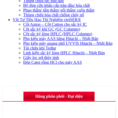
Thùng chứa rác thải dầu
Bộ ứng cứu khẩn cấp tràn dầu/ hóa chất
Phao thấm/ tấm thấm/ gối thấm/ cuộn thấm
Thùng chứa hóa chất chống cháy nổ
Vật Tư Tiêu Hao Thí Nghiệm vietSER®
Cột Anion – Cột Cation cho sắc ký IC
Cột sắc ký khí GC (GC Columns)
Cột sắc ký lỏng HPLC (HPLC Columns)
Phụ kiện máy AAS hãng Hitachi – Nhật Bản
Phụ kiện máy quang phổ UVVIS Hitachi – Nhật Bản
Túi chứa khí Tedlar
Linh kiện sắc ký lỏng HPLC Hitachi – Nhật Bản
Giấy lọc sợi thủy tinh
Đèn Catot rỗng HCl cho máy AAS
Hãng phân phối - Đại diện