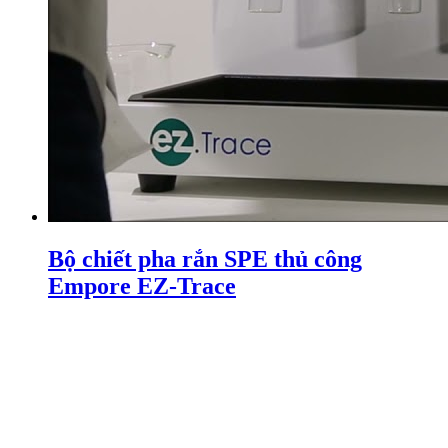
Bộ chiết pha rắn SPE thủ công
Empore EZ-Trace