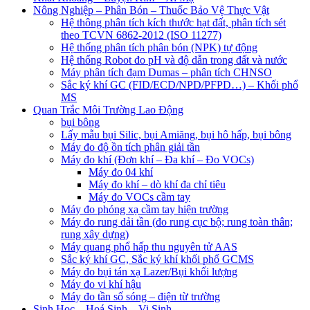
Nông Nghiệp – Phân Bón – Thuốc Bảo Vệ Thực Vật
Hệ thông phân tích kích thước hạt đất, phân tích sét
theo TCVN 6862-2012 (ISO 11277)
Hệ thống phân tích phân bón (NPK) tự động
Hệ thống Robot đo pH và độ dẫn trong đất và nước
Máy phân tích đạm Dumas – phân tích CHNSO
Sắc ký khí GC (FID/ECD/NPD/PFPD…) – Khối phổ
MS
Quan Trắc Môi Trường Lao Động
bụi bông
Lấy mẫu bụi Silic, bụi Amiăng, bụi hô hấp, bụi bông
Máy đo độ ồn tích phân giải tần
Máy đo khí (Đơn khí – Đa khí – Đo VOCs)
Máy đo 04 khí
Máy đo khí – dò khí đa chỉ tiêu
Máy đo VOCs cầm tay
Máy đo phóng xạ cầm tay hiện trường
Máy đo rung dải tần (đo rung cục bộ; rung toàn thân;
rung xây dựng)
Máy quang phổ hấp thu nguyên tử AAS
Sắc ký khí GC, Sắc ký khí khối phổ GCMS
Máy đo bụi tán xạ Lazer/Bụi khối lượng
Máy đo vi khí hậu
Máy đo tần số sóng – điện từ trường
Sinh Học – Hoá Sinh – Vi Sinh