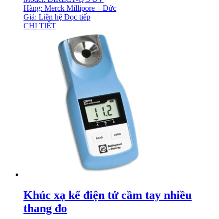
Hãng: Merck Millipore – Đức
Giá: Liên hệ
Đọc tiếp
CHI TIẾT
Khúc xạ kế điện tử cầm tay nhiều
thang đo