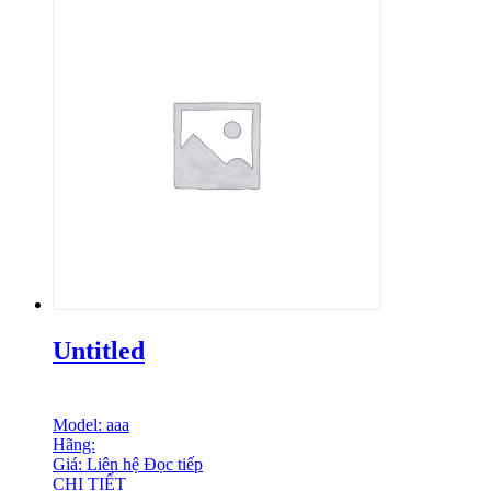
Untitled
Model: aaa
Hãng:
Giá: Liên hệ
Đọc tiếp
CHI TIẾT