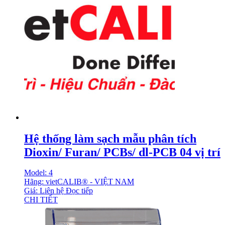
Hệ thống làm sạch mẫu phân tích
Dioxin/ Furan/ PCBs/ dl-PCB 04 vị trí
Model: 4
Hãng: vietCALIB® - VIỆT NAM
Giá: Liên hệ
Đọc tiếp
CHI TIẾT