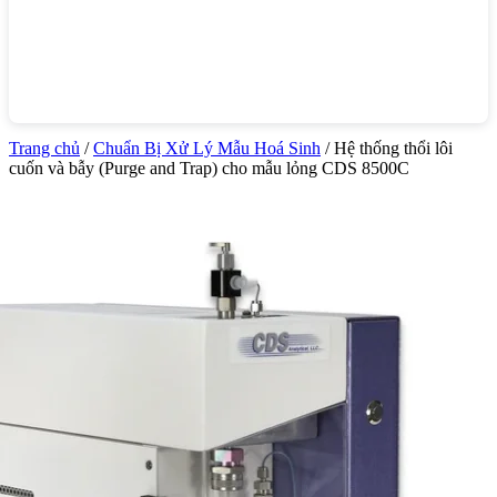
Trang chủ
/
Chuẩn Bị Xử Lý Mẫu Hoá Sinh
/ Hệ thống thổi lôi
cuốn và bẫy (Purge and Trap) cho mẫu lỏng CDS 8500C