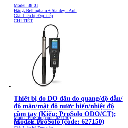
Model: 38-01
Hãng: Bellingham + Stanley - Anh
Giá: Liên hệ
Đọc tiếp
CHI TIẾT
Thiết bị đo DO đầu đo quang/độ dẫn/
độ mặn/mật độ nước biển/nhiệt độ
cầm tay (Kiểu: ProSolo ODO/CT);
Model: ProSolo (code: 627150)
Model: ProSolo (code: 627150)
Hãng: YSI - Mỹ
Giá: Liên hệ
Đọc tiếp