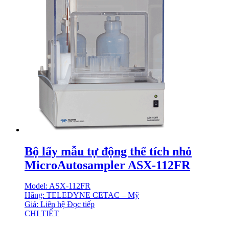
Bộ lấy mẫu tự động thể tích nhỏ
MicroAutosampler ASX-112FR
Model: ASX-112FR
Hãng: TELEDYNE CETAC – Mỹ
Giá: Liên hệ
Đọc tiếp
CHI TIẾT