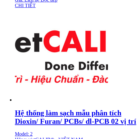
CHI TIẾT
Hệ thống làm sạch mẫu phân tích
Dioxin/ Furan/ PCBs/ dl-PCB 02 vị trí
Model: 2