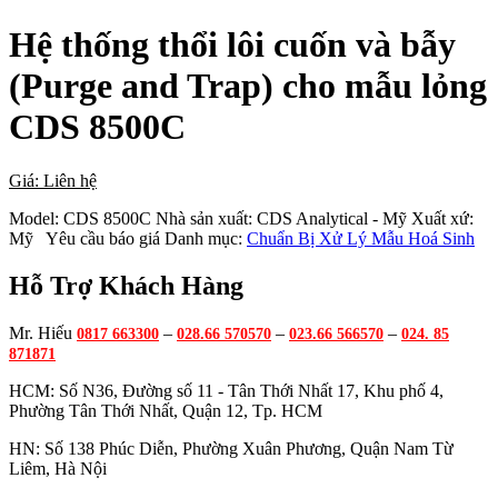
Hệ thống thổi lôi cuốn và bẫy
(Purge and Trap) cho mẫu lỏng
CDS 8500C
Giá: Liên hệ
Model:
CDS 8500C
Nhà sản xuất:
CDS Analytical - Mỹ
Xuất xứ:
Mỹ
Yêu cầu báo giá
Danh mục:
Chuẩn Bị Xử Lý Mẫu Hoá Sinh
Hỗ Trợ Khách Hàng
Mr. Hiếu
–
–
–
0817 663300
028.66 570570
023.66 566570
024. 85
871871
HCM: Số N36, Đường số 11 - Tân Thới Nhất 17, Khu phố 4,
Phường Tân Thới Nhất, Quận 12, Tp. HCM
HN: Số 138 Phúc Diễn, Phường Xuân Phương, Quận Nam Từ
Liêm, Hà Nội