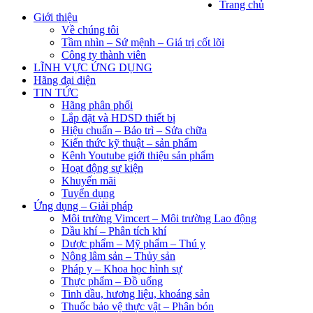
Trang chủ
Giới thiệu
Về chúng tôi
Tầm nhìn – Sứ mệnh – Giá trị cốt lõi
Công ty thành viên
LĨNH VỰC ỨNG DỤNG
Hãng đại diện
TIN TỨC
Hãng phân phối
Lắp đặt và HDSD thiết bị
Hiệu chuẩn – Bảo trì – Sửa chữa
Kiến thức kỹ thuật – sản phẩm
Kênh Youtube giới thiệu sản phẩm
Hoạt động sự kiện
Khuyến mãi
Tuyển dụng
Ứng dụng – Giải pháp
Môi trường Vimcert – Môi trường Lao động
Dầu khí – Phân tích khí
Dược phẩm – Mỹ phẩm – Thú y
Nông lâm sản – Thủy sản
Pháp y – Khoa học hình sự
Thực phẩm – Đồ uống
Tinh dầu, hương liệu, khoáng sản
Thuốc bảo vệ thực vật – Phân bón