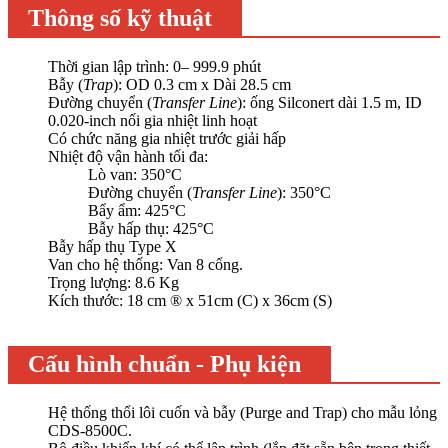
Thông số kỹ thuật
Thời gian lập trình: 0– 999.9 phút
Bẫy (
Trap
): OD 0.3 cm x Dài 28.5 cm
Đường chuyển (
Transfer Line
): ống Silconert dài 1.5 m, ID
0.020-inch nối gia nhiệt linh hoạt
Có chức năng gia nhiệt trước giải hấp
Nhiệt độ vận hành tối đa:
Lò van: 350°C
Đường chuyển (
Transfer Line
): 350°C
Bẩy ẩm: 425°C
Bẫy hấp thụ: 425°C
Bẫy hấp thụ Type X
Van cho hệ thống: Van 8 cổng.
Trọng lượng: 8.6 Kg
Kích thước: 18 cm ® x 51cm (C) x 36cm (S)
Cấu hình chuẩn - Phụ kiện
Hệ thống thổi lôi cuốn và bẫy (Purge and Trap) cho mẫu lỏng
CDS-8500C.