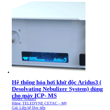
Hệ thống hóa hơi khử độc Aridus3 (
Desolvating Nebulizer System) dùng
cho máy ICP- MS
Model: Aridus3
Hãng: TELEDYNE CETAC – Mỹ
Giá: Liên hệ
Đọc tiếp