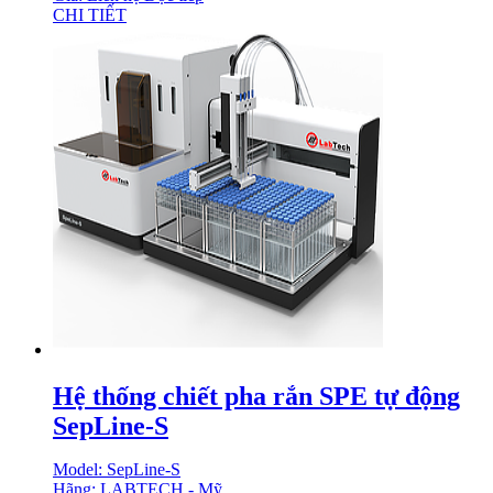
CHI TIẾT
Hệ thống chiết pha rắn SPE tự động
SepLine-S
Model: SepLine-S
Hãng: LABTECH - Mỹ