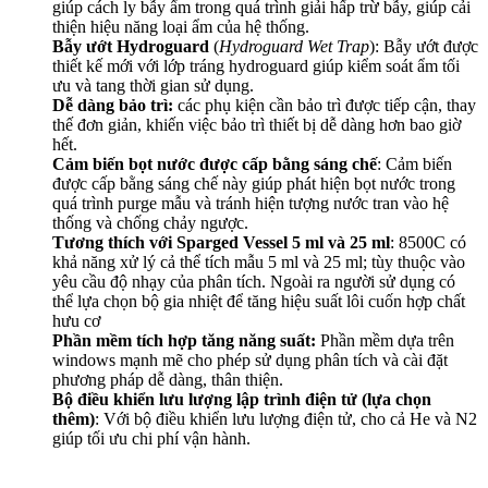
giúp cách ly bẫy ẩm trong quá trình giải hấp trừ bẫy, giúp cải
thiện hiệu năng loại ẩm của hệ thống.
Bẫy ướt Hydroguard
(
Hydroguard Wet Trap
): Bẫy ướt được
thiết kế mới với lớp tráng hydroguard giúp kiểm soát ẩm tối
ưu và tang thời gian sử dụng.
Dễ dàng bảo trì:
các phụ kiện cần bảo trì được tiếp cận, thay
thế đơn giản, khiến việc bảo trì thiết bị dễ dàng hơn bao giờ
hết.
Cảm biến bọt nước được cấp bằng sáng chế
: Cảm biến
được cấp bằng sáng chế này giúp phát hiện bọt nước trong
quá trình purge mẫu và tránh hiện tượng nước tran vào hệ
thống và chống chảy ngược.
Tương thích với Sparged Vessel 5 ml và 25 ml
: 8500C có
khả năng xử lý cả thể tích mẫu 5 ml và 25 ml; tùy thuộc vào
yêu cầu độ nhạy của phân tích. Ngoài ra người sử dụng có
thể lựa chọn bộ gia nhiệt để tăng hiệu suất lôi cuốn hợp chất
hưu cơ
Phần mềm tích hợp tăng năng suất:
Phần mềm dựa trên
windows mạnh mẽ cho phép sử dụng phân tích và cài đặt
phương pháp dễ dàng, thân thiện.
Bộ điều khiển lưu lượng lập trình điện tử (lựa chọn
thêm)
: Với bộ điều khiển lưu lượng điện tử, cho cả He và N2
giúp tối ưu chi phí vận hành.