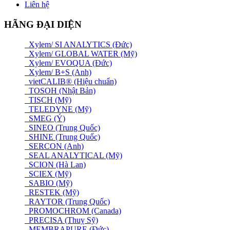
Liên hệ
HÃNG ĐẠI DIỆN
Xylem/ SI ANALYTICS (Đức)
Xylem/ GLOBAL WATER (Mỹ)
Xylem/ EVOQUA (Đức)
Xylem/ B+S (Anh)
vietCALIB® (Hiệu chuẩn)
TOSOH (Nhật Bản)
TISCH (Mỹ)
TELEDYNE (Mỹ)
SMEG (Ý)
SINEO (Trung Quốc)
SHINE (Trung Quốc)
SERCON (Anh)
SEAL ANALYTICAL (Mỹ)
SCION (Hà Lan)
SCIEX (Mỹ)
SABIO (Mỹ)
RESTEK (Mỹ)
RAYTOR (Trung Quốc)
PROMOCHROM (Canada)
PRECISA (Thuỵ Sỹ)
MEMBRAPURE (Đức)