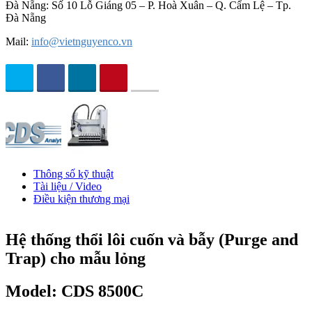
Đà Nẵng: Số 10 Lỗ Giáng 05 – P. Hoà Xuân – Q. Cẩm Lệ – Tp.
Đà Nẵng
Mail:
info@vietnguyenco.vn
Thông số kỹ thuật
Tài liệu / Video
Điều kiện thương mại
Hệ thống thổi lôi cuốn và bẫy (Purge and
Trap) cho mẫu lỏng
Model: CDS 8500C