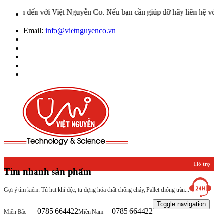
i Việt Nguyễn Co. Nếu bạn cần giúp đỡ hãy liên hệ với chúng tôi qu
Email:
info@vietnguyenco.vn
Hỗ trợ
Tìm nhanh sản phẩm
khách
Gợi ý tìm kiếm: Tủ hút khí độc, tủ đựng hóa chất chống cháy, Pallet chống tràn...
hàng
Toggle navigation
0785 664422
0785 664422
Miền Bắc
Miền Nam