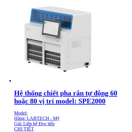
Hệ thống chiết pha rắn tự động 60
hoặc 80 vị trí model: SPE2000
Model:
Hãng: LABTECH - Mỹ
Giá: Liên hệ
Đọc tiếp
CHI TIẾT