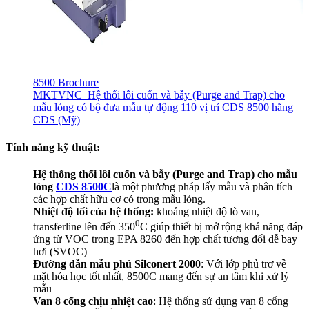
8500 Brochure
MKTVNC_Hệ thổi lôi cuốn và bẫy (Purge and Trap) cho
mẫu lỏng có bộ đưa mẫu tự động 110 vị trí CDS 8500 hãng
CDS (Mỹ)
Tính n
ă
ng kỹ thu
â
̣t:
Hệ thống thổi lôi cuốn và bẫy (Purge and Trap) cho mẫu
lỏng
CDS 8500C
là một phương pháp lấy mẫu và phân tích
các hợp chất hữu cơ có trong mẫu lỏng.
Nhiệt độ tối của hệ thống:
khoảng nhiệt độ lò van,
0
transferline lên đến 350
C giúp thiết bị mở rộng khả năng đáp
ứng từ VOC trong EPA 8260 đến hợp chất tương đối dễ bay
hơi (SVOC)
Đường dẫn mẫu phủ Silconert 2000
: Với lớp phủ trơ về
mặt hóa học tốt nhất, 8500C mang đến sự an tâm khi xử lý
mẫu
Van 8 cổng chịu nhiệt cao
: Hệ thống sử dụng van 8 cổng