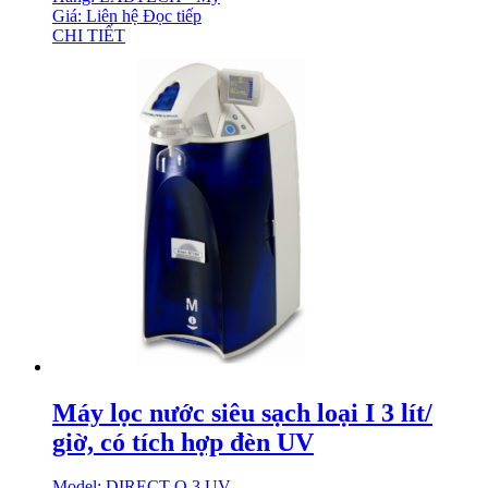
Giá: Liên hệ
Đọc tiếp
CHI TIẾT
Máy lọc nước siêu sạch loại I 3 lít/
giờ, có tích hợp đèn UV
Model: DIRECT-Q 3 UV