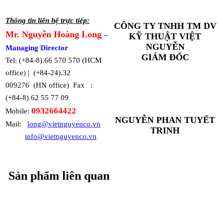
Thông tin liên hệ trực tiếp:
CÔNG TY TNHH TM DV
Mr. Nguyễn Hoàng Long
–
KỸ THUẬT VIỆT
NGUYỄN
Managing Director
GIÁM ĐỐC
Tel: (+84-8).66 570 570 (HCM
office) | (+84-24).32
009276 (HN office) Fax :
(+84-8) 62 55 77 09
0932664422
Mobile:
NGUYỄN PHAN TUYẾT
Mail:
long@vietnguyenco.vn
TRINH
info@vietnguyenco.vn
Sản phẩm liên quan