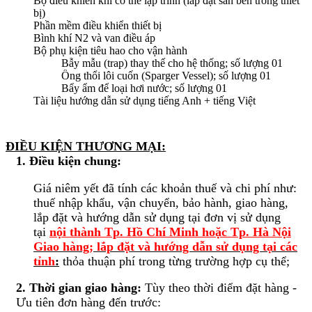
Bộ điều khiển khí có thể lập trình (lắp đặt sẵn bên trong thiết
bị)
Phần mềm điều khiển thiết bị
Bình khí N2 và van điều áp
Bộ phụ kiện tiêu hao cho vận hành
Bẫy mẫu (trap) thay thế cho hệ thống; số lượng 01
Ống thổi lôi cuốn (Sparger Vessel); số lượng 01
Bẩy ẩm để loại hơi nước; số lượng 01
Tài liệu hướng dẫn sử dụng tiếng Anh + tiếng Việt
ĐIỀU KIỆN THƯƠNG MẠI:
1. Điều kiện chung:
Giá niêm yết đã tính các khoản thuế và chi phí như:
thuế nhập khẩu, vận chuyển, bảo hành, giao hàng,
lắp đặt và hướng dẫn sử dụng tại đơn vị sử dụng
tại
nội thành Tp. Hồ Chí Minh hoặc Tp. Hà Nội
Giao hàng; lắp đặt và hướng dẫn sử dụng tại các
tỉnh
:
thỏa thuận phí trong từng trường hợp cụ thể;
2. Thời gian giao hàng:
Tùy theo thời điểm đặt hàng -
Ưu tiên đơn hàng đến trước: