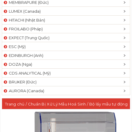
MEMBRAPURE (Đức)
LUMEX (Canada)
HITACHI (Nhật Bản)
FROILABO (Pháp)
EXPECT (Trung Quốc)
ESC (Mỹ)
EDINBURGH (Anh)
DOZA (Nga)
CDS ANALYTICAL (Mỹ)
BRUKER (Đức)
AURORA (Canada)
Trang chủ
/
Chuẩn Bị Xử Lý Mẫu Hoá Sinh
/ Bộ lấy mẫu tự động
thể tích nhỏ MicroAutosampler ASX-112FR