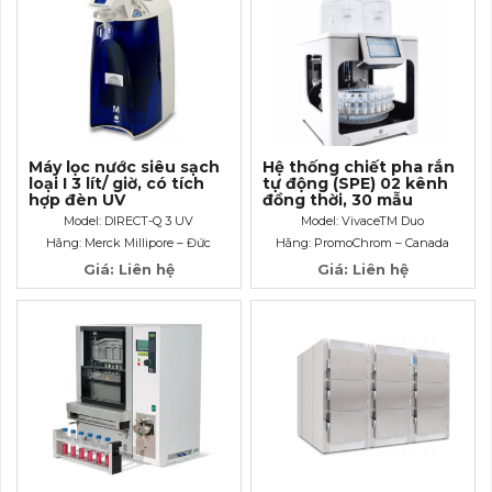
Máy lọc nước siêu sạch
Hệ thống chiết pha rắn
loại I 3 lít/ giờ, có tích
tự động (SPE) 02 kênh
hợp đèn UV
đồng thời, 30 mẫu
Model: VivaceTM Duo
Model: DIRECT-Q 3 UV
Model: VivaceTM Duo
Hãng: Merck Millipore – Đức
Hãng: PromoChrom – Canada
Giá: Liên hệ
Giá: Liên hệ