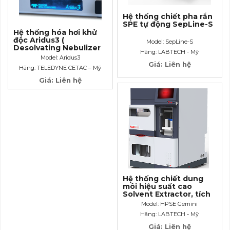
Hệ thống chiết pha rắn
SPE tự động SepLine-S
Hệ thống hóa hơi khử
độc Aridus3 (
Model: SepLine-S
Desolvating Nebulizer
Hãng: LABTECH - Mỹ
System) dùng cho máy
Model: Aridus3
ICP- MS
Giá: Liên hệ
Hãng: TELEDYNE CETAC – Mỹ
Giá: Liên hệ
Hệ thống chiết dung
môi hiệu suất cao
Solvent Extractor, tích
hợp bộ làm giàu mẫu
Model: HPSE Gemini
online và modul chiết
Hãng: LABTECH - Mỹ
pha rắn SPE
Giá: Liên hệ