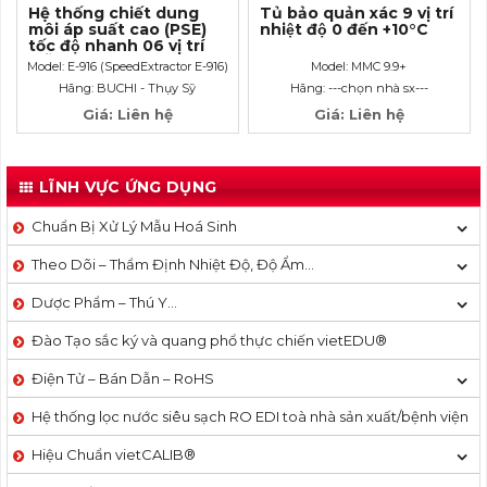
Hệ thống chiết dung
Tủ bảo quản xác 9 vị trí
môi áp suất cao (PSE)
nhiệt độ 0 đến +10°C
tốc độ nhanh 06 vị trí
mẫu đồng thời
Model: E-916 (SpeedExtractor E-916)
Model: MMC 9.9+
Hãng: BUCHI - Thụy Sỹ
Hãng: ---chọn nhà sx---
Giá: Liên hệ
Giá: Liên hệ
LĨNH VỰC ỨNG DỤNG
Chuẩn Bị Xử Lý Mẫu Hoá Sinh
Theo Dõi – Thẩm Định Nhiệt Độ, Độ Ẩm…
Dược Phẩm – Thú Y…
Đào Tạo sắc ký và quang phổ thực chiến vietEDU®
Điện Tử – Bán Dẫn – RoHS
Hệ thống lọc nước siêu sạch RO EDI​​ toà nhà sản xuất/bệnh viện
Hiệu Chuẩn vietCALIB®