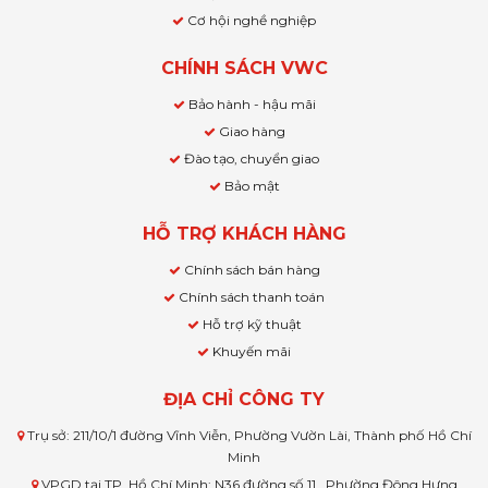
Cơ hội nghề nghiệp
CHÍNH SÁCH VWC
Bảo hành - hậu mãi
Giao hàng
Đào tạo, chuyển giao
Bảo mật
HỖ TRỢ KHÁCH HÀNG
Chính sách bán hàng
Chính sách thanh toán
Hỗ trợ kỹ thuật
Khuyến mãi
ĐỊA CHỈ CÔNG TY
Trụ sở: 211/10/1 đường Vĩnh Viễn, Phường Vườn Lài, Thành phố Hồ Chí
Minh
VPGD tại TP. Hồ Chí Minh: N36 đường số 11 , Phường Đông Hưng