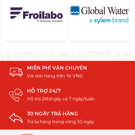
MIỄN PHÍ VẬN CHUYỂN
Với đơn hàng trên 1tr VNĐ
HỖ TRỢ 24/7
Hỗ trợ 24h/ngày và 7 ngày/tuần
30 NGÀY TRẢ HÀNG
Trả lại hàng trong vòng 30 ngày