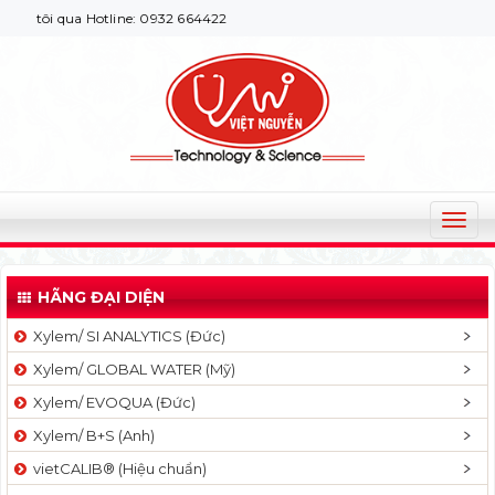
 tôi qua Hotline: 0932 664422
T
o
g
HÃNG ĐẠI DIỆN
g
l
Xylem/ SI ANALYTICS (Đức)
e
Xylem/ GLOBAL WATER (Mỹ)
n
a
Xylem/ EVOQUA (Đức)
v
Xylem/ B+S (Anh)
i
g
vietCALIB® (Hiệu chuẩn)
a