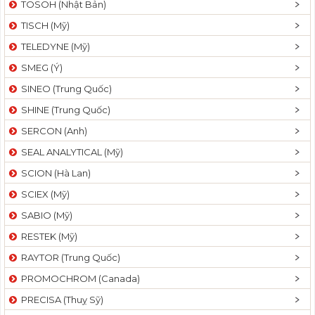
TOSOH (Nhật Bản)
t
TISCH (Mỹ)
i
o
TELEDYNE (Mỹ)
n
SMEG (Ý)
SINEO (Trung Quốc)
SHINE (Trung Quốc)
SERCON (Anh)
SEAL ANALYTICAL (Mỹ)
SCION (Hà Lan)
SCIEX (Mỹ)
SABIO (Mỹ)
RESTEK (Mỹ)
RAYTOR (Trung Quốc)
PROMOCHROM (Canada)
PRECISA (Thuỵ Sỹ)