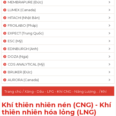
MEMBRAPURE (Đức)
LUMEX (Canada)
HITACHI (Nhật Bản)
FROILABO (Pháp)
EXPECT (Trung Quốc)
ESC (Mỹ)
EDINBURGH (Anh)
DOZA (Nga)
CDS ANALYTICAL (Mỹ)
BRUKER (Đức)
AURORA (Canada)
Trang chủ
/
Xăng - Dầu - LPG - Khí CNG - Năng Lượng...
/ Khí
thiên nhiên nén (CNG) - Khí thiên nhiên hóa lỏng (LNG)
Khí thiên nhiên nén (CNG) - Khí
thiên nhiên hóa lỏng (LNG)