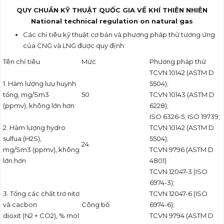
QUY CHUẨN KỸ THUẬT QUỐC GIA VỀ KHÍ THIÊN NHIÊN
National technical regulation on natural gas
Các chỉ tiêu kỹ thuật cơ bản và phương pháp thử tương ứng
của CNG và LNG được quy định:
Tên chỉ tiêu
Mức
Phương pháp thử
TCVN 10142 (ASTM D
1. Hàm lượng lưu huỳnh
5504);
tổng, mg/Sm
3
50
TCVN 10143 (ASTM D
(ppmv), không lớn hơn
6228);
ISO 6326-5; ISO 19739;
2. Hàm lượng hydro
TCVN 10142 (ASTM D
sulfua (H
2
S),
5504);
24
mg/Sm
3
(ppmv), không
TCVN 9796 (ASTM D
lớn hơn
4801)
TCVN 12047-3 (ISO
6974-3);
3. Tổng các chất trơ nitơ
TCVN 12047-6 (ISO
và cacbon
Công bố
6974-6);
dioxit (N
2
+ CO
2
), % mol
TCVN 9794 (ASTM D