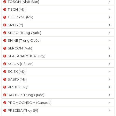
TOSOH (Nhật Bản)
t
TISCH (Mỹ)
i
o
TELEDYNE (Mỹ)
n
SMEG (Ý)
SINEO (Trung Quốc)
SHINE (Trung Quốc)
SERCON (Anh)
SEAL ANALYTICAL (Mỹ)
SCION (Hà Lan)
SCIEX (Mỹ)
SABIO (Mỹ)
RESTEK (Mỹ)
RAYTOR (Trung Quốc)
PROMOCHROM (Canada)
PRECISA (Thuỵ Sỹ)