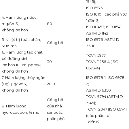
1945);
ISO 6975
ISO 10101 (các phần từ
4. Hàm lượng nước,
1 đến 3);
mg/Sm
3
,
80
ISO 18453; ISO 11541;
không lớn hơn
ASTM D 1142
5. Nhiệt trị toàn phần,
ISO 6976; ASTM D
Công bố
MJ/Sm
3
3588
6. Hàm lượng tạp chất
TCVN 5977;
có đường kính
30
TCVN 11256-4 (ISO
lớn hơn 10 µm, ppmw,
8573-4)
không lớn hơn
7. Hàm lượng thủy ngân
ISO 6978-1; ISO 6978-
(Hg), µg/Sm
3
,
20,0
2;
không lớn hơn
ASTM D 6350
TCVN 9794 (ASTM D
Công bố
1945);
8. Hàm lượng
của nhà
TCVN 12047 (ISO 6974)
hydrocacbon, % mol
sản xuất,
(các phần từ
phân phối
1 đến 6)