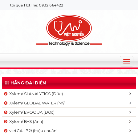
ôi qua Hotline: 0932 664422
T
o
g
HÃNG ĐẠI DIỆN
g
l
Xylem/ SI ANALYTICS (Đức)
e
Xylem/ GLOBAL WATER (Mỹ)
n
a
Xylem/ EVOQUA (Đức)
v
Xylem/ B+S (Anh)
i
g
vietCALIB® (Hiệu chuẩn)
a