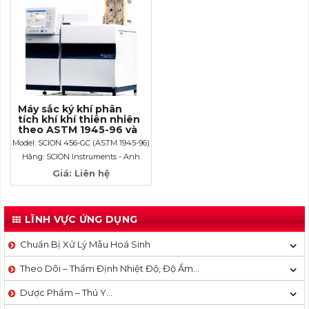
Máy sắc ký khí phân
tích khí khí thiên nhiên
theo ASTM 1945-96 và
GPA 2261 cho mẫu khí
Model: SCION 456-GC (ASTM 1945-96)
và 2165 cho mẫu lỏng
Hãng: SCION Instruments - Anh
Giá: Liên hệ
LĨNH VỰC ỨNG DỤNG
Chuẩn Bị Xử Lý Mẫu Hoá Sinh
Theo Dõi – Thẩm Định Nhiệt Độ, Độ Ẩm…
Dược Phẩm – Thú Y…