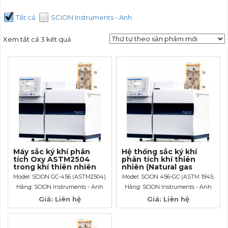
Tất cả
SCION Instruments - Anh
Xem tất cả 3 kết quả
Máy sắc ký khí phân
Hệ thống sắc ký khí
tích Oxy ASTM2504
phân tích khí thiên
trong khí thiên nhiên
nhiên (Natural gas
analyzer) theo ASTM
Model: SCION GC-456 (ASTM2504)
Model: SCION 456-GC (ASTM 1945;
1945/ASTM 5504/ASTM
ASTM 5504; ASTM 2504)
Hãng: SCION Instruments - Anh
Hãng: SCION Instruments - Anh
2504
Giá: Liên hệ
Giá: Liên hệ