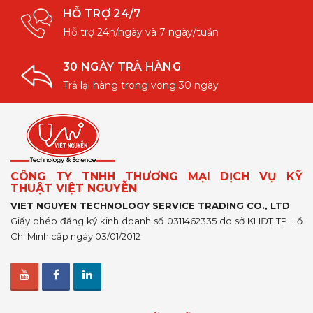
HỖ TRỢ 24/7
Hỗ trợ 24h/ngày và 7 ngày/tuần
30 NGÀY TRẢ HÀNG
Trả lại hàng trong vòng 30 ngày
CÔNG TY TNHH THƯƠNG MẠI DỊCH VỤ KỸ
THUẬT VIỆT NGUYỄN
VIET NGUYEN TECHNOLOGY SERVICE TRADING CO., LTD
Giấy phép đăng ký kinh doanh số 0311462335 do sở KHĐT TP Hồ
Chí Minh cấp ngày 03/01/2012