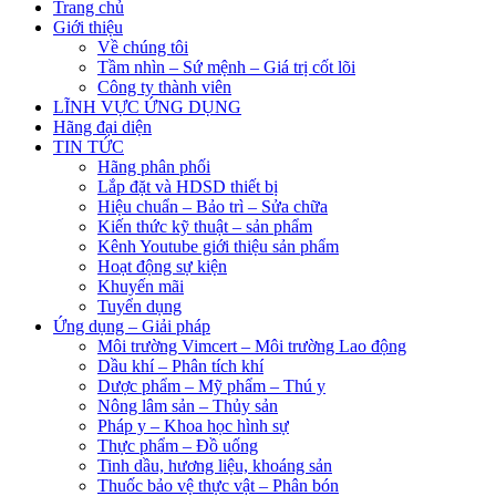
Trang chủ
Giới thiệu
Về chúng tôi
Tầm nhìn – Sứ mệnh – Giá trị cốt lõi
Công ty thành viên
LĨNH VỰC ỨNG DỤNG
Hãng đại diện
TIN TỨC
Hãng phân phối
Lắp đặt và HDSD thiết bị
Hiệu chuẩn – Bảo trì – Sửa chữa
Kiến thức kỹ thuật – sản phẩm
Kênh Youtube giới thiệu sản phẩm
Hoạt động sự kiện
Khuyến mãi
Tuyển dụng
Ứng dụng – Giải pháp
Môi trường Vimcert – Môi trường Lao động
Dầu khí – Phân tích khí
Dược phẩm – Mỹ phẩm – Thú y
Nông lâm sản – Thủy sản
Pháp y – Khoa học hình sự
Thực phẩm – Đồ uống
Tinh dầu, hương liệu, khoáng sản
Thuốc bảo vệ thực vật – Phân bón