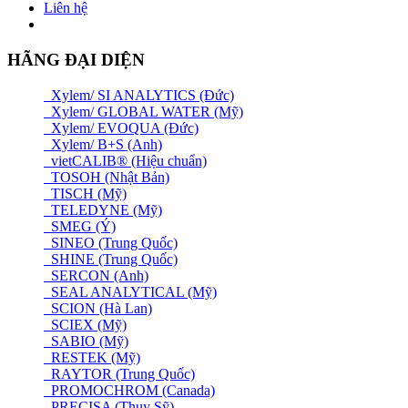
Liên hệ
HÃNG ĐẠI DIỆN
Xylem/ SI ANALYTICS (Đức)
Xylem/ GLOBAL WATER (Mỹ)
Xylem/ EVOQUA (Đức)
Xylem/ B+S (Anh)
vietCALIB® (Hiệu chuẩn)
TOSOH (Nhật Bản)
TISCH (Mỹ)
TELEDYNE (Mỹ)
SMEG (Ý)
SINEO (Trung Quốc)
SHINE (Trung Quốc)
SERCON (Anh)
SEAL ANALYTICAL (Mỹ)
SCION (Hà Lan)
SCIEX (Mỹ)
SABIO (Mỹ)
RESTEK (Mỹ)
RAYTOR (Trung Quốc)
PROMOCHROM (Canada)
PRECISA (Thuỵ Sỹ)