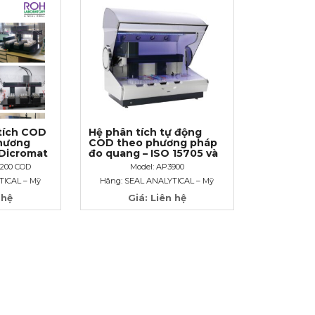
tích COD
Hệ phân tích tự động
hương
COD theo phương pháp
Dicromat
đo quang – ISO 15705 và
AB 1200
EPA 410.4
1200 COD
Model: AP3900
TICAL – Mỹ
Hãng: SEAL ANALYTICAL – Mỹ
 hệ
Giá: Liên hệ