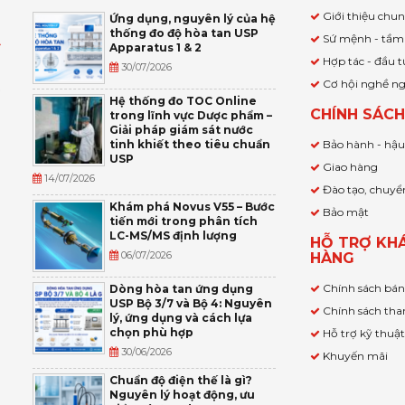
Giới thiệu chu
Ứng dụng, nguyên lý của hệ
thống đo độ hòa tan USP
Sứ mệnh - tầm
Apparatus 1 & 2
Ỹ
Hợp tác - đầu t
30/07/2026
Cơ hội nghề n
,
Hệ thống đo TOC Online
CHÍNH SÁC
trong lĩnh vực Dược phẩm –
P
Giải pháp giám sát nước
tinh khiết theo tiêu chuẩn
Bảo hành - hậ
USP
Giao hàng
14/07/2026
Đào tạo, chuyể
Khám phá Novus V55 – Bước
Bảo mật
tiến mới trong phân tích
LC-MS/MS định lượng
HỖ TRỢ KH
06/07/2026
HÀNG
Chính sách bá
Dòng hòa tan ứng dụng
USP Bộ 3/7 và Bộ 4: Nguyên
Chính sách tha
lý, ứng dụng và cách lựa
chọn phù hợp
Hỗ trợ kỹ thuậ
30/06/2026
Khuyến mãi
Chuẩn độ điện thế là gì?
Nguyên lý hoạt động, ưu