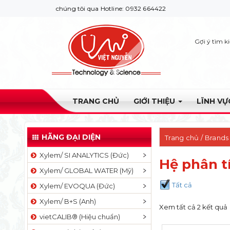
n hệ với chúng tôi qua Hotline: 0932 664422
Gợi ý tìm k
TRANG CHỦ
GIỚI THIỆU
LĨNH V
HÃNG ĐẠI DIỆN
Trang chủ
/ Brands
Xylem/ SI ANALYTICS (Đức)
Hệ phân t
Xylem/ GLOBAL WATER (Mỹ)
Tất cả
Xylem/ EVOQUA (Đức)
Xylem/ B+S (Anh)
Xem tất cả 2 kết quả
vietCALIB® (Hiệu chuẩn)