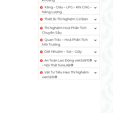
Khoáng
Xăng – Dầu – LPG – Khí CNG –
Năng Lượng…
Thiết Bị Thí Nghiệm Cơ Bản
Thí Nghiệm Hoá Phân Tích
Chuyên Sâu
Quan Trắc – Hoá Phân Tích
Môi Trường
Dệt Nhuộm – Sợi – Giấy
An Toàn Lao Động vietSAFE®
– Nội Thất funiLAB®
Vật Tư Tiêu Hao Thí Nghiệm
vietSER®