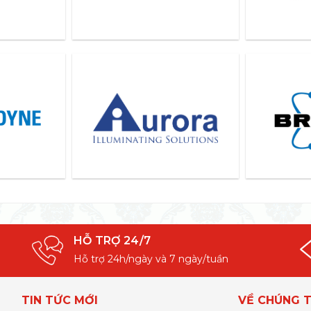
HỖ TRỢ 24/7
Hỗ trợ 24h/ngày và 7 ngày/tuần
TIN TỨC MỚI
VỀ CHÚNG T