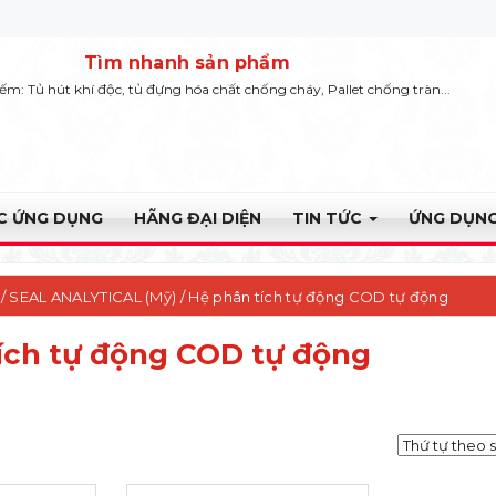
Tìm nhanh sản phẩm
iếm: Tủ hút khí độc, tủ đựng hóa chất chống cháy, Pallet chống tràn...
ỰC ỨNG DỤNG
HÃNG ĐẠI DIỆN
TIN TỨC
ỨNG DỤNG
 /
SEAL ANALYTICAL (Mỹ)
/ Hệ phân tích tự động COD tự động
ích tự động COD tự động