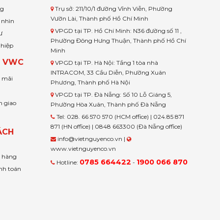
ng
Trụ sở: 211/10/1 đường Vĩnh Viễn, Phường
Vườn Lài, Thành phố Hồ Chí Minh
 nhìn
VPGD tại TP. Hồ Chí Minh: N36 đường số 11 ,
ư
Phường Đông Hưng Thuận, Thành phố Hồ Chí
ghiệp
Minh
H VWC
VPGD tại TP. Hà Nội: Tầng 1 tòa nhà
INTRACOM, 33 Cầu Diễn, Phường Xuân
u mãi
Phương, Thành phố Hà Nội
VPGD tại TP. Đà Nẵng: Số 10 Lỗ Giáng 5,
n giao
Phường Hòa Xuân, Thành phố Đà Nẵng
Tel: 028. 66 570 570 (HCM office) | 024.85 871
871 (HN office) | 0848 663300 (Đà Nẵng office)
ÁCH
info@vietnguyenco.vn |
www.vietnguyenco.vn
n hàng
0785 664422
1900 066 870
Hotline:
-
nh toán
t