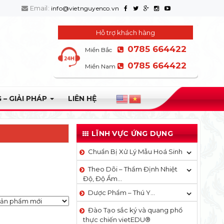
Email:
info@vietnguyenco.vn
Hỗ trợ khách hàng
0785 664422
Miền Bắc
0785 664422
Miền Nam
 – GIẢI PHÁP
LIÊN HỆ
LĨNH VỰC ỨNG DỤNG
Chuẩn Bị Xử Lý Mẫu Hoá Sinh
Theo Dõi – Thẩm Định Nhiệt
Độ, Độ Ẩm…
Dược Phẩm – Thú Y…
Đào Tạo sắc ký và quang phổ
thực chiến vietEDU®