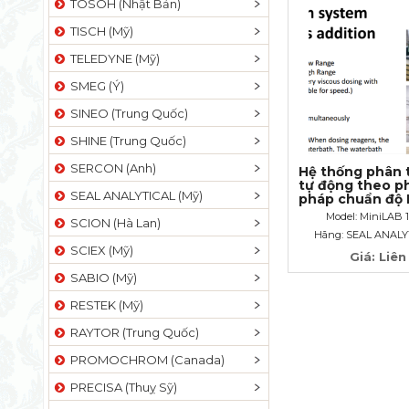
TOSOH (Nhật Bản)
TISCH (Mỹ)
TELEDYNE (Mỹ)
SMEG (Ý)
SINEO (Trung Quốc)
SHINE (Trung Quốc)
SERCON (Anh)
Hệ thống phân 
tự động theo p
SEAL ANALYTICAL (Mỹ)
pháp chuẩn độ 
ISO 6060 MiniL
Model: MiniLAB 
SCION (Hà Lan)
COD
Hãng: SEAL ANALY
SCIEX (Mỹ)
Giá: Liên
SABIO (Mỹ)
RESTEK (Mỹ)
RAYTOR (Trung Quốc)
PROMOCHROM (Canada)
PRECISA (Thuỵ Sỹ)