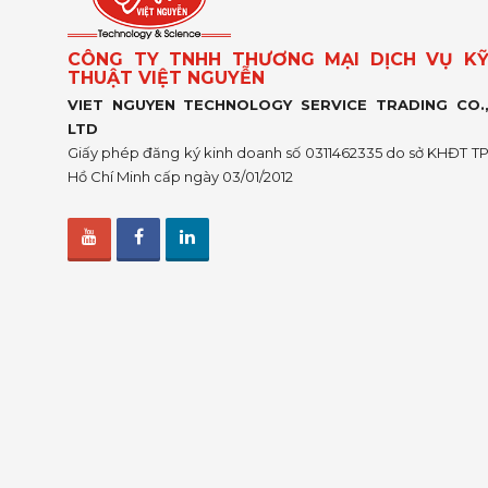
CÔNG TY TNHH THƯƠNG MẠI DỊCH VỤ K
THUẬT VIỆT NGUYỄN
VIET NGUYEN TECHNOLOGY SERVICE TRADING CO.
LTD
Giấy phép đăng ký kinh doanh số 0311462335 do sở KHĐT T
Hồ Chí Minh cấp ngày 03/01/2012