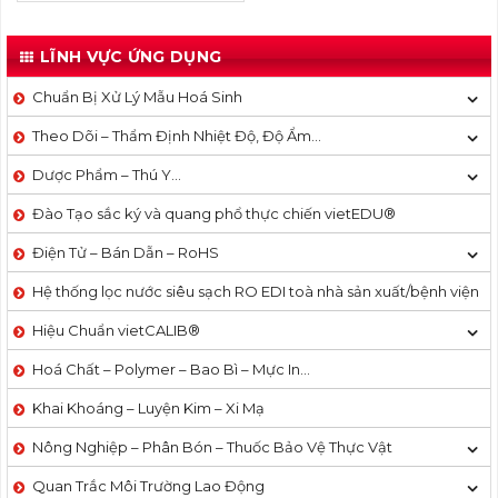
LĨNH VỰC ỨNG DỤNG
Chuẩn Bị Xử Lý Mẫu Hoá Sinh
Theo Dõi – Thẩm Định Nhiệt Độ, Độ Ẩm…
Dược Phẩm – Thú Y…
Đào Tạo sắc ký và quang phổ thực chiến vietEDU®
Điện Tử – Bán Dẫn – RoHS
Hệ thống lọc nước siêu sạch RO EDI​​ toà nhà sản xuất/bệnh viện
Hiệu Chuẩn vietCALIB®
Hoá Chất – Polymer – Bao Bì – Mực In…
Khai Khoáng – Luyện Kim – Xi Mạ
Nông Nghiệp – Phân Bón – Thuốc Bảo Vệ Thực Vật
Quan Trắc Môi Trường Lao Động