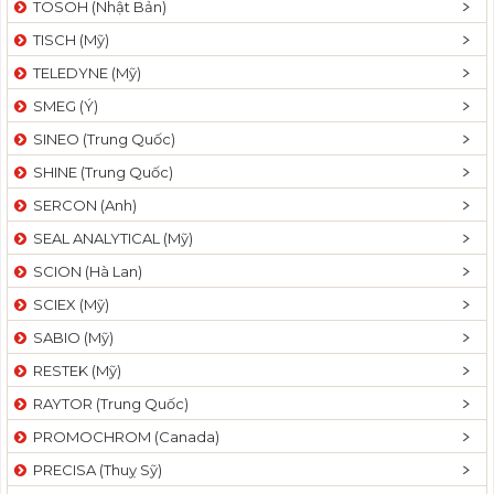
TOSOH (Nhật Bản)
t
TISCH (Mỹ)
i
o
TELEDYNE (Mỹ)
n
SMEG (Ý)
SINEO (Trung Quốc)
SHINE (Trung Quốc)
SERCON (Anh)
SEAL ANALYTICAL (Mỹ)
SCION (Hà Lan)
SCIEX (Mỹ)
SABIO (Mỹ)
RESTEK (Mỹ)
RAYTOR (Trung Quốc)
PROMOCHROM (Canada)
PRECISA (Thuỵ Sỹ)