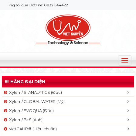
g tôi qua Hotline: 0932 664422
T
o
g
HÃNG ĐẠI DIỆN
g
l
Xylem/ SI ANALYTICS (Đức)
e
Xylem/ GLOBAL WATER (Mỹ)
n
a
Xylem/ EVOQUA (Đức)
v
Xylem/ B+S (Anh)
i
g
vietCALIB® (Hiệu chuẩn)
a