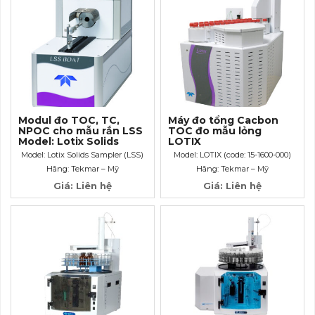
Modul đo TOC, TC,
Máy đo tổng Cacbon
NPOC cho mẫu rắn LSS
TOC đo mẫu lỏng
Model: Lotix Solids
LOTIX
Sampler (LSS)
Model: Lotix Solids Sampler (LSS)
Model: LOTIX (code: 15-1600-000)
Hãng: Tekmar – Mỹ
Hãng: Tekmar – Mỹ
Giá: Liên hệ
Giá: Liên hệ