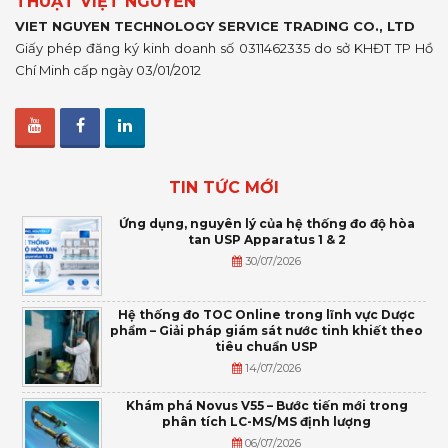
THUẬT VIỆT NGUYỄN
VIET NGUYEN TECHNOLOGY SERVICE TRADING CO., LTD
Giấy phép đăng ký kinh doanh số 0311462335 do sở KHĐT TP Hồ
Chí Minh cấp ngày 03/01/2012
TIN TỨC MỚI
Ứng dụng, nguyên lý của hệ thống đo độ hòa
tan USP Apparatus 1 & 2
30/07/2026
Hệ thống đo TOC Online trong lĩnh vực Dược
phẩm – Giải pháp giám sát nước tinh khiết theo
tiêu chuẩn USP
14/07/2026
Khám phá Novus V55 – Bước tiến mới trong
phân tích LC-MS/MS định lượng
06/07/2026