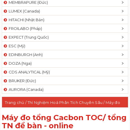
MEMBRAPURE (Đức)
LUMEX (Canada)
HITACHI (Nhật Bản)
FROILABO (Pháp)
EXPECT (Trung Quốc)
ESC (Mỹ)
EDINBURGH (Anh)
DOZA (Nga)
CDS ANALYTICAL (Mỹ)
BRUKER (Đức)
AURORA (Canada)
Trang chủ
/
Thí Nghiệm Hoá Phân Tích Chuyên Sâu
/ Máy đo
tổng Cacbon TOC/ tổng TN để bàn - online
Máy đo tổng Cacbon TOC/ tổng
TN để bàn - online