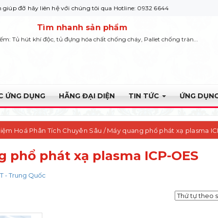
ãy liên hệ với chúng tôi qua Hotline: 0932 664422
Tìm nhanh sản phẩm
iếm: Tủ hút khí độc, tủ đựng hóa chất chống cháy, Pallet chống tràn...
ỰC ỨNG DỤNG
HÃNG ĐẠI DIỆN
TIN TỨC
ỨNG DỤNG
hiệm Hoá Phân Tích Chuyên Sâu
/ Máy quang phổ phát xạ plasma I
 phổ phát xạ plasma ICP-OES
 - Trung Quốc