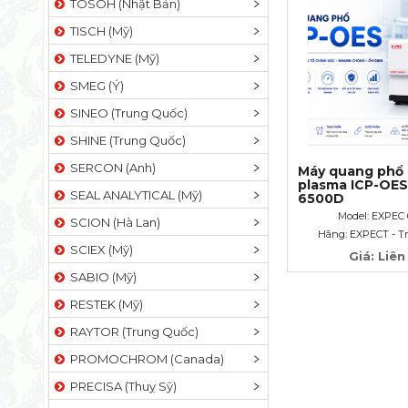
TOSOH (Nhật Bản)
TISCH (Mỹ)
TELEDYNE (Mỹ)
SMEG (Ý)
SINEO (Trung Quốc)
SHINE (Trung Quốc)
SERCON (Anh)
Máy quang phổ 
plasma ICP-OE
SEAL ANALYTICAL (Mỹ)
6500D
Model: EXPEC
SCION (Hà Lan)
Hãng: EXPECT - T
SCIEX (Mỹ)
Giá: Liên
SABIO (Mỹ)
RESTEK (Mỹ)
RAYTOR (Trung Quốc)
PROMOCHROM (Canada)
PRECISA (Thuỵ Sỹ)