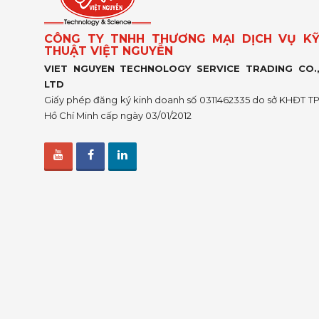
CÔNG TY TNHH THƯƠNG MẠI DỊCH VỤ K
THUẬT VIỆT NGUYỄN
VIET NGUYEN TECHNOLOGY SERVICE TRADING CO.
LTD
Giấy phép đăng ký kinh doanh số 0311462335 do sở KHĐT T
Hồ Chí Minh cấp ngày 03/01/2012