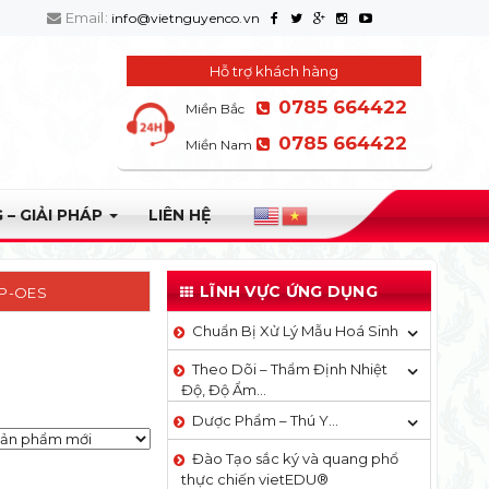
Email:
info@vietnguyenco.vn
Hỗ trợ khách hàng
0785 664422
Miền Bắc
0785 664422
Miền Nam
 – GIẢI PHÁP
LIÊN HỆ
LĨNH VỰC ỨNG DỤNG
CP-OES
Chuẩn Bị Xử Lý Mẫu Hoá Sinh
Theo Dõi – Thẩm Định Nhiệt
Độ, Độ Ẩm…
Dược Phẩm – Thú Y…
Đào Tạo sắc ký và quang phổ
thực chiến vietEDU®