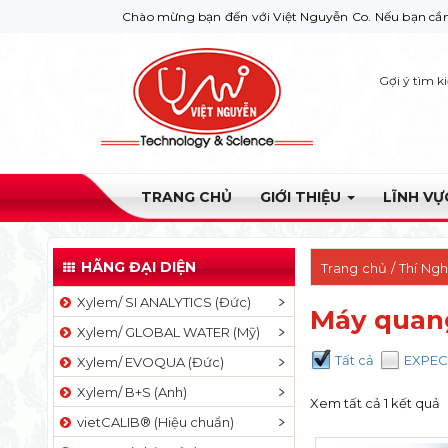
Chào mừng bạn đến với Việt Nguyễn Co. Nếu bạn cần giúp đỡ h
Gợi ý tìm k
TRANG CHỦ
GIỚI THIỆU
LĨNH V
HÃNG ĐẠI DIỆN
Trang chủ
/
Thí Ng
Xylem/ SI ANALYTICS (Đức)
Máy quang
Xylem/ GLOBAL WATER (Mỹ)
Tất cả
EXPECT
Xylem/ EVOQUA (Đức)
Xylem/ B+S (Anh)
Xem tất cả 1 kết quả
vietCALIB® (Hiệu chuẩn)