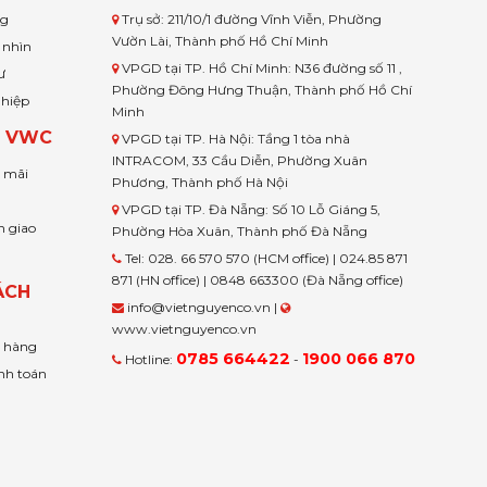
ng
Trụ sở: 211/10/1 đường Vĩnh Viễn, Phường
Vườn Lài, Thành phố Hồ Chí Minh
 nhìn
VPGD tại TP. Hồ Chí Minh: N36 đường số 11 ,
ư
Phường Đông Hưng Thuận, Thành phố Hồ Chí
ghiệp
Minh
H VWC
VPGD tại TP. Hà Nội: Tầng 1 tòa nhà
INTRACOM, 33 Cầu Diễn, Phường Xuân
u mãi
Phương, Thành phố Hà Nội
VPGD tại TP. Đà Nẵng: Số 10 Lỗ Giáng 5,
n giao
Phường Hòa Xuân, Thành phố Đà Nẵng
Tel: 028. 66 570 570 (HCM office) | 024.85 871
871 (HN office) | 0848 663300 (Đà Nẵng office)
ÁCH
info@vietnguyenco.vn |
www.vietnguyenco.vn
n hàng
0785 664422
1900 066 870
Hotline:
-
nh toán
t