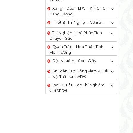
Khoáng
Xăng – Dầu – LPG – Khí CNG –
Năng Lượng…
Thiết Bị Thí Nghiệm Cơ Bản
Thí Nghiệm Hoá Phân Tích
Chuyên Sâu
Quan Trắc – Hoá Phân Tích
Môi Trường
Dệt Nhuộm – Sợi – Giấy
An Toàn Lao Động vietSAFE®
– Nội Thất funiLAB®
Vật Tư Tiêu Hao Thí Nghiệm
vietSER®