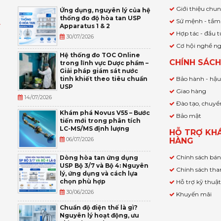
Giới thiệu chu
Ứng dụng, nguyên lý của hệ
thống đo độ hòa tan USP
Sứ mệnh - tầm
Apparatus 1 & 2
Ỹ
Hợp tác - đầu t
30/07/2026
Cơ hội nghề n
,
Hệ thống đo TOC Online
CHÍNH SÁC
trong lĩnh vực Dược phẩm –
P
Giải pháp giám sát nước
tinh khiết theo tiêu chuẩn
Bảo hành - hậ
USP
Giao hàng
14/07/2026
Đào tạo, chuyể
Khám phá Novus V55 – Bước
Bảo mật
tiến mới trong phân tích
LC-MS/MS định lượng
HỖ TRỢ KH
06/07/2026
HÀNG
Chính sách bá
Dòng hòa tan ứng dụng
USP Bộ 3/7 và Bộ 4: Nguyên
Chính sách tha
lý, ứng dụng và cách lựa
chọn phù hợp
Hỗ trợ kỹ thuậ
30/06/2026
Khuyến mãi
Chuẩn độ điện thế là gì?
Nguyên lý hoạt động, ưu