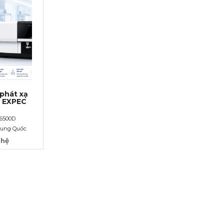
phát xạ
S EXPEC
 6500D
rung Quốc
 hệ