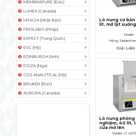
MEMBRAPURE (Đức)
LUMEX (Canada)
Lò nung cơ bản 
HITACHI (Nhật Bản)
lít, mở lật xuống
FROILABO (Pháp)
Model:
EXPECT (Trung Quốc)
Hãng: Naberthe
ESC (Mỹ)
Giá: Liên
EDINBURGH (Anh)
DOZA (Nga)
CDS ANALYTICAL (Mỹ)
BRUKER (Đức)
AURORA (Canada)
Lò nung phòng 
nghiệm, 40 lít, 
cửa mở lên
Model: LT 40/1