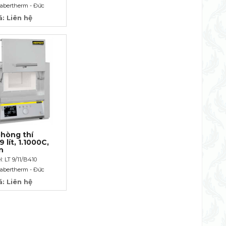
abertherm - Đức
á: Liên hệ
hòng thí
 lít, 1.1000C,
n
: LT 9/11/B410
abertherm - Đức
á: Liên hệ