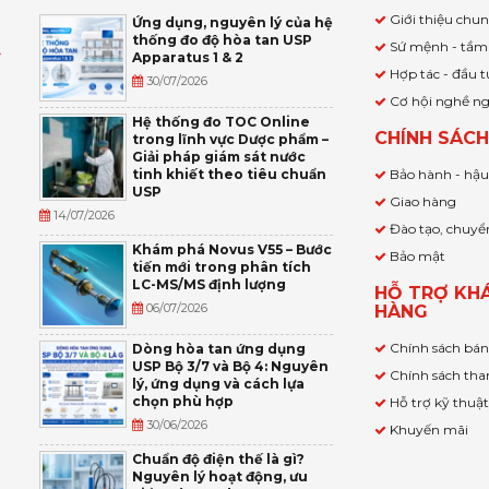
Giới thiệu chu
Ứng dụng, nguyên lý của hệ
thống đo độ hòa tan USP
Sứ mệnh - tầm
Apparatus 1 & 2
Ỹ
Hợp tác - đầu t
30/07/2026
Cơ hội nghề n
,
Hệ thống đo TOC Online
CHÍNH SÁC
trong lĩnh vực Dược phẩm –
P
Giải pháp giám sát nước
tinh khiết theo tiêu chuẩn
Bảo hành - hậ
USP
Giao hàng
14/07/2026
Đào tạo, chuyể
Khám phá Novus V55 – Bước
Bảo mật
tiến mới trong phân tích
LC-MS/MS định lượng
HỖ TRỢ KH
06/07/2026
HÀNG
Chính sách bá
Dòng hòa tan ứng dụng
USP Bộ 3/7 và Bộ 4: Nguyên
Chính sách tha
lý, ứng dụng và cách lựa
chọn phù hợp
Hỗ trợ kỹ thuậ
30/06/2026
Khuyến mãi
Chuẩn độ điện thế là gì?
Nguyên lý hoạt động, ưu