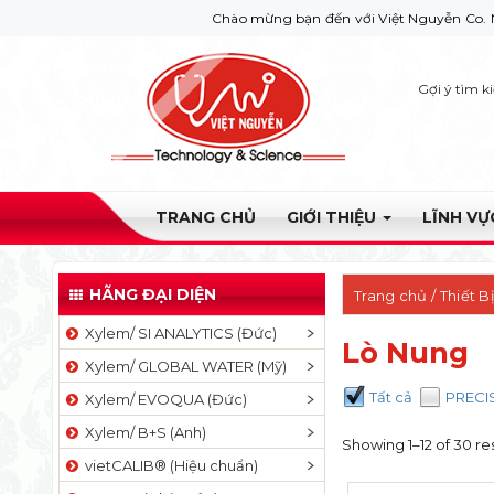
Chào mừng bạn đến với Việt Nguyễn Co. Nếu bạn cầ
Gợi ý tìm k
TRANG CHỦ
GIỚI THIỆU
LĨNH V
HÃNG ĐẠI DIỆN
Trang chủ
/
Thiết B
Xylem/ SI ANALYTICS (Đức)
Lò Nung
Xylem/ GLOBAL WATER (Mỹ)
Tất cả
PRECIS
Xylem/ EVOQUA (Đức)
Xylem/ B+S (Anh)
Showing 1–12 of 30 re
vietCALIB® (Hiệu chuẩn)