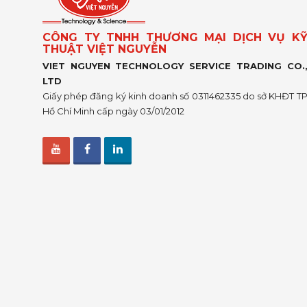
CÔNG TY TNHH THƯƠNG MẠI DỊCH VỤ K
THUẬT VIỆT NGUYỄN
VIET NGUYEN TECHNOLOGY SERVICE TRADING CO.
LTD
Giấy phép đăng ký kinh doanh số 0311462335 do sở KHĐT T
Hồ Chí Minh cấp ngày 03/01/2012