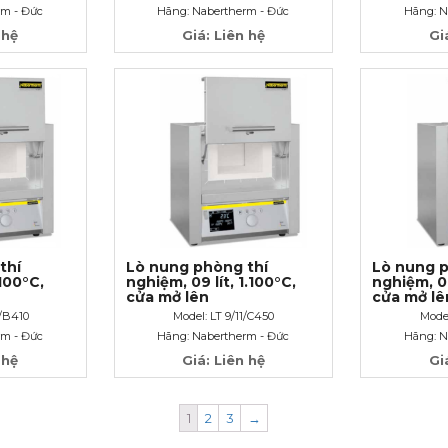
rm - Đức
Hãng: Nabertherm - Đức
Hãng: N
 hệ
Giá: Liên hệ
Gi
thí
Lò nung phòng thí
Lò nung p
.100°C,
nghiệm, 09 lít, 1.100°C,
nghiệm, 09
cửa mở lên
cửa mở lê
1/B410
Model: LT 9/11/C450
Model
rm - Đức
Hãng: Nabertherm - Đức
Hãng: N
 hệ
Giá: Liên hệ
Gi
1
2
3
→