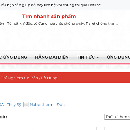
n giúp đỡ hãy liên hệ với chúng tôi qua Hotline: 0932 664422
Tìm nhanh sản phẩm
iếm: Tủ hút khí độc, tủ đựng hóa chất chống cháy, Pallet chống tràn...
ỰC ỨNG DỤNG
HÃNG ĐẠI DIỆN
TIN TỨC
ỨNG DỤNG
ị Thí Nghiệm Cơ Bản
/ Lò Nung
A - Thuỵ Sỹ
Nabertherm - Đức
sults