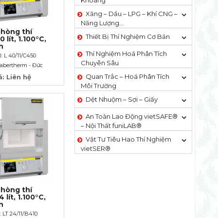
Khoáng
Xăng – Dầu – LPG – Khí CNG –
Năng Lượng…
hòng thí
Thiết Bị Thí Nghiệm Cơ Bản
 lít, 1.100°C,
n
Thí Nghiệm Hoá Phân Tích
: L 40/11/C450
Chuyên Sâu
abertherm - Đức
Quan Trắc – Hoá Phân Tích
á: Liên hệ
Môi Trường
Dệt Nhuộm – Sợi – Giấy
An Toàn Lao Động vietSAFE®
– Nội Thất funiLAB®
Vật Tư Tiêu Hao Thí Nghiệm
vietSER®
hòng thí
 lít, 1.100°C,
n
: LT 24/11/B410