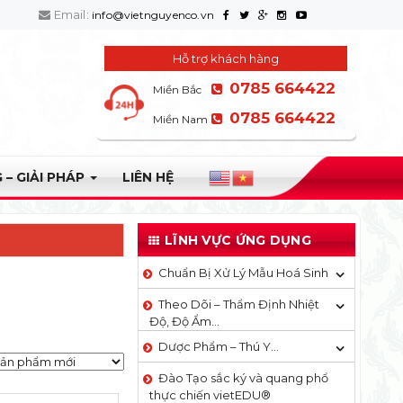
Email:
info@vietnguyenco.vn
Hỗ trợ khách hàng
0785 664422
Miền Bắc
0785 664422
Miền Nam
 – GIẢI PHÁP
LIÊN HỆ
LĨNH VỰC ỨNG DỤNG
Chuẩn Bị Xử Lý Mẫu Hoá Sinh
Theo Dõi – Thẩm Định Nhiệt
Độ, Độ Ẩm…
Dược Phẩm – Thú Y…
Đào Tạo sắc ký và quang phổ
thực chiến vietEDU®