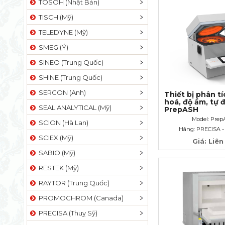
TOSOH (Nhật Bản)
TISCH (Mỹ)
TELEDYNE (Mỹ)
SMEG (Ý)
SINEO (Trung Quốc)
SHINE (Trung Quốc)
SERCON (Anh)
Thiết bị phân tí
hoá, độ ẩm, tự 
SEAL ANALYTICAL (Mỹ)
PrepASH
Model: Pre
SCION (Hà Lan)
Hãng: PRECISA -
SCIEX (Mỹ)
Giá: Liên
SABIO (Mỹ)
RESTEK (Mỹ)
RAYTOR (Trung Quốc)
PROMOCHROM (Canada)
PRECISA (Thuỵ Sỹ)