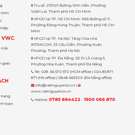
ng
Trụ sở: 211/10/1 đường Vĩnh Viễn, Phường
Vườn Lài, Thành phố Hồ Chí Minh
 nhìn
VPGD tại TP. Hồ Chí Minh: N36 đường số 11 ,
ư
Phường Đông Hưng Thuận, Thành phố Hồ Chí
ghiệp
Minh
H VWC
VPGD tại TP. Hà Nội: Tầng 1 tòa nhà
INTRACOM, 33 Cầu Diễn, Phường Xuân
u mãi
Phương, Thành phố Hà Nội
VPGD tại TP. Đà Nẵng: Số 10 Lỗ Giáng 5,
n giao
Phường Hòa Xuân, Thành phố Đà Nẵng
Tel: 028. 66 570 570 (HCM office) | 024.85 871
871 (HN office) | 0848 663300 (Đà Nẵng office)
ÁCH
info@vietnguyenco.vn |
www.vietnguyenco.vn
n hàng
0785 664422
1900 066 870
Hotline:
-
nh toán
t