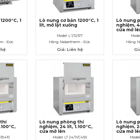
1200°C, 1
Lò nung cơ bản 1200°C, 1
Lò nung p
lít, mở lật xuống
nghiệm, 40
cửa mở lê
Model: L 1/12/R7
Model
rm - Đức
Hãng: Nabertherm - Đức
Hãng: N
 hệ
Giá: Liên hệ
Gi
thí
Lò nung phòng thí
Lò nung p
1.100°C,
nghiệm, 24 lít, 1.100°C,
nghiệm, 24
cửa mở lên
cửa mở lê
1/B410
Model: LT 24/11/C450
Model