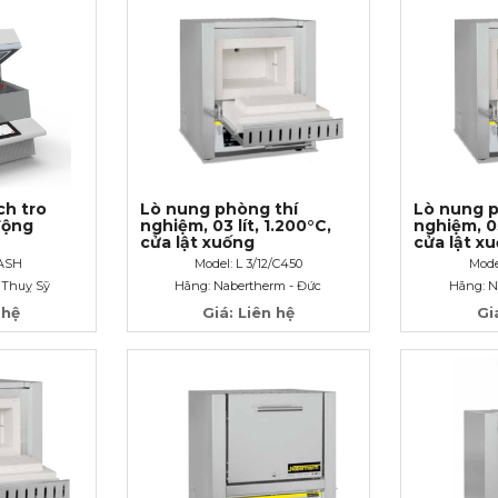
ch tro
Lò nung phòng thí
Lò nung p
động
nghiệm, 03 lít, 1.200°C,
nghiệm, 03
cửa lật xuống
cửa lật x
pASH
Model: L 3/12/C450
Mode
 Thuỵ Sỹ
Hãng: Nabertherm - Đức
Hãng: N
 hệ
Giá: Liên hệ
Gi