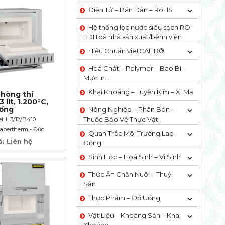
Điện Tử – Bán Dẫn – RoHS
Hệ thống lọc nước siêu sạch RO
EDI​​ toà nhà sản xuất/bệnh viện
Hiệu Chuẩn vietCALIB®
Hoá Chất – Polymer – Bao Bì –
Mực In…
Khai Khoáng – Luyện Kim – Xi Mạ
hòng thí
 lít, 1.200°C,
uống
Nông Nghiệp – Phân Bón –
Thuốc Bảo Vệ Thực Vật
l: L 3/12/B410
abertherm - Đức
Quan Trắc Môi Trường Lao
á: Liên hệ
Động
Sinh Học – Hoá Sinh – Vi Sinh
Thức Ăn Chăn Nuôi – Thuỷ
Sản
Thực Phẩm – Đồ Uống
Vật Liệu – Khoáng Sản – Khai