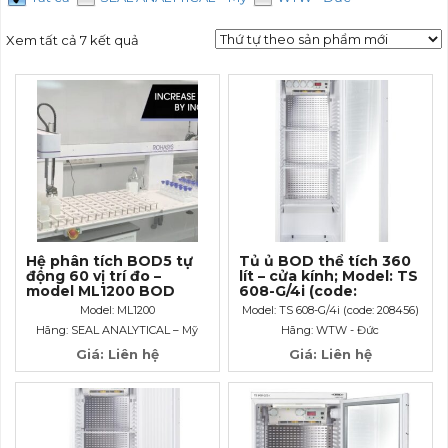
Xem tất cả 7 kết quả
Hệ phân tích BOD5 tự
Tủ ủ BOD thể tích 360
động 60 vị trí đo –
lít – cửa kính; Model: TS
model ML1200 BOD
608-G/4i (code:
System
208456)
Model: ML1200
Model: TS 608-G/4i (code: 208456)
Hãng: SEAL ANALYTICAL – Mỹ
Hãng: WTW - Đức
Giá: Liên hệ
Giá: Liên hệ