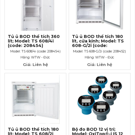
Tủ ủ BOD thể tích 360
Tủ ủ BOD thể tích 180
lít; Model: TS 608/4i
lít, cửa kính; Model: TS
(code: 208454)
608-G/2i (code:
208452)
Model: TS 608/4i (code: 208454)
Model: TS 608-G/2i (code: 208452)
Hãng: WTW - Đức
Hãng: WTW - Đức
Giá: Liên hệ
Giá: Liên hệ
Tủ ủ BOD thể tích 180
Bộ đo BOD 12 vị trí;
lít; Model: TS 608/2i
Model: OxiTop®-i IS 12