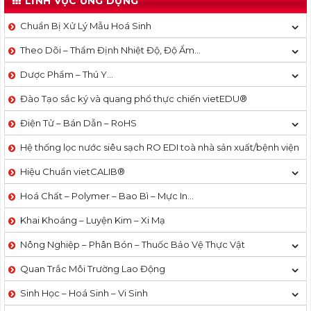
LĨNH VỰC ỨNG DỤNG
Chuẩn Bị Xử Lý Mẫu Hoá Sinh
Theo Dõi – Thẩm Định Nhiệt Độ, Độ Ẩm…
Dược Phẩm – Thú Y…
Đào Tạo sắc ký và quang phổ thực chiến vietEDU®
Điện Tử – Bán Dẫn – RoHS
Hệ thống lọc nước siêu sạch RO EDI​​ toà nhà sản xuất/bệnh viện
Hiệu Chuẩn vietCALIB®
Hoá Chất – Polymer – Bao Bì – Mực In…
Khai Khoáng – Luyện Kim – Xi Mạ
Nông Nghiệp – Phân Bón – Thuốc Bảo Vệ Thực Vật
Quan Trắc Môi Trường Lao Động
Sinh Học – Hoá Sinh – Vi Sinh