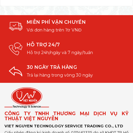
MIỄN PHÍ VẬN CHUYỂN
Với đơn hàng trên 1tr VNĐ
HỖ TRỢ 24/7
Hỗ trợ 24h/ngày và 7 ngày/tuần
30 NGÀY TRẢ HÀNG
Trả lại hàng trong vòng 30 ngày
CÔNG TY TNHH THƯƠNG MẠI DỊCH VỤ KỸ
THUẬT VIỆT NGUYỄN
VIET NGUYEN TECHNOLOGY SERVICE TRADING CO., LTD
Giấy phép đăng ký kinh doanh số 0311462335 do sở KHĐT TP Hồ