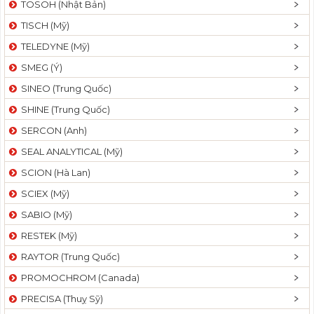
TOSOH (Nhật Bản)
t
TISCH (Mỹ)
i
o
TELEDYNE (Mỹ)
n
SMEG (Ý)
SINEO (Trung Quốc)
SHINE (Trung Quốc)
SERCON (Anh)
SEAL ANALYTICAL (Mỹ)
SCION (Hà Lan)
SCIEX (Mỹ)
SABIO (Mỹ)
RESTEK (Mỹ)
RAYTOR (Trung Quốc)
PROMOCHROM (Canada)
PRECISA (Thuỵ Sỹ)