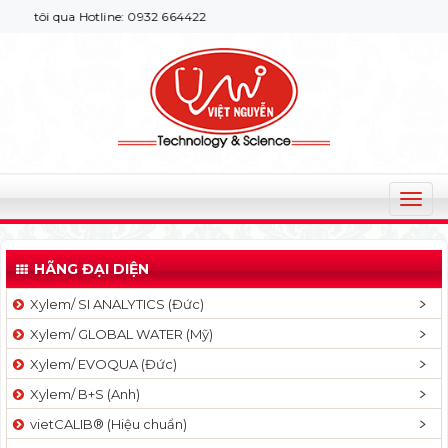
tôi qua Hotline: 0932 664422
T
o
g
HÃNG ĐẠI DIỆN
g
l
Xylem/ SI ANALYTICS (Đức)
e
Xylem/ GLOBAL WATER (Mỹ)
n
a
Xylem/ EVOQUA (Đức)
v
Xylem/ B+S (Anh)
i
g
vietCALIB® (Hiệu chuẩn)
a