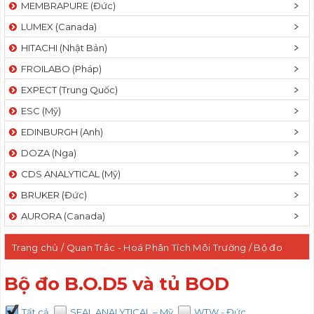
MEMBRAPURE (Đức)
LUMEX (Canada)
HITACHI (Nhật Bản)
FROILABO (Pháp)
EXPECT (Trung Quốc)
ESC (Mỹ)
EDINBURGH (Anh)
DOZA (Nga)
CDS ANALYTICAL (Mỹ)
BRUKER (Đức)
AURORA (Canada)
Trang chủ
/
Quan Trắc - Hoá Phân Tích Môi Trường
/ Bộ đo
B.O.D5 và tủ BOD
Bộ đo B.O.D5 và tủ BOD
Tất cả
SEAL ANALYTICAL – Mỹ
WTW - Đức