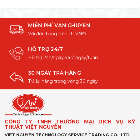
MIỄN PHÍ VẬN CHUYỂN
Với đơn hàng trên 1tr VNĐ
HỖ TRỢ 24/7
Hỗ trợ 24h/ngày và 7 ngày/tuần
30 NGÀY TRẢ HÀNG
Trả lại hàng trong vòng 30 ngày
CÔNG TY TNHH THƯƠNG MẠI DỊCH VỤ KỸ
THUẬT VIỆT NGUYỄN
VIET NGUYEN TECHNOLOGY SERVICE TRADING CO., LTD