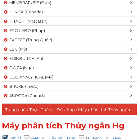
MEMBRAPURE (Đức)
LUMEX (Canada)
HITACHI (Nhật Bản)
FROILABO (Pháp)
EXPECT (Trung Quốc)
ESC (Mỹ)
EDINBURGH (Anh)
DOZA (Nga)
CDS ANALYTICAL (Mỹ)
BRUKER (Đức)
AURORA (Canada)
Trang chủ
/
Thực Phẩm - Đồ Uống
/ Máy phân tích Thủy ngân
Hg
Máy phân tích Thủy ngân Hg
Tất cả
vietCALIB® - VIỆT NAM
LEEMAN LAB - Mỹ