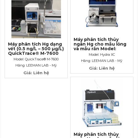
Máy phân tích thủy
ngân Hg cho mẫu lỏng
Máy phân tích Hg dạng
và mẫu rắn Model:
vết (0.5 ng/L – 500 µg/L)
Hydra IIC
QuickTrace® M-7600
Model: Hydra IIC
Cold Vapor Atomic
Model: QuickTrace® M-7600
Hãng: LEEMAN LAB - Mỹ
Absorption (CVAA)
Hãng: LEEMAN LAB - Mỹ
Mercury Analyzer
Giá: Liên hệ
Giá: Liên hệ
Máy phân tích thủy