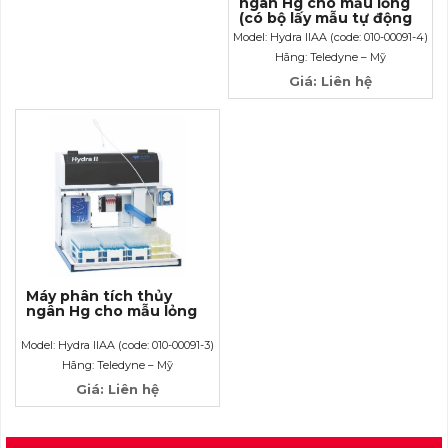
ngân Hg cho mẫu lỏng
(có bộ lấy mẫu tự động
270 vị trí)
Model: Hydra IIAA (code: 010-00091-4)
Hãng: Teledyne – Mỹ
Giá: Liên hệ
Máy phân tích thủy
ngân Hg cho mẫu lỏng
Model: Hydra IIAA (code: 010-00091-3)
Hãng: Teledyne – Mỹ
Giá: Liên hệ