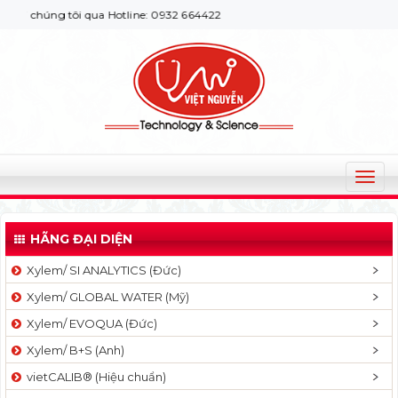
chúng tôi qua Hotline: 0932 664422
T
o
g
HÃNG ĐẠI DIỆN
g
l
Xylem/ SI ANALYTICS (Đức)
e
Xylem/ GLOBAL WATER (Mỹ)
n
a
Xylem/ EVOQUA (Đức)
v
Xylem/ B+S (Anh)
i
g
vietCALIB® (Hiệu chuẩn)
a