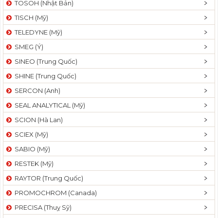
TOSOH (Nhật Bản)
t
TISCH (Mỹ)
i
o
TELEDYNE (Mỹ)
n
SMEG (Ý)
SINEO (Trung Quốc)
SHINE (Trung Quốc)
SERCON (Anh)
SEAL ANALYTICAL (Mỹ)
SCION (Hà Lan)
SCIEX (Mỹ)
SABIO (Mỹ)
RESTEK (Mỹ)
RAYTOR (Trung Quốc)
PROMOCHROM (Canada)
PRECISA (Thuỵ Sỹ)