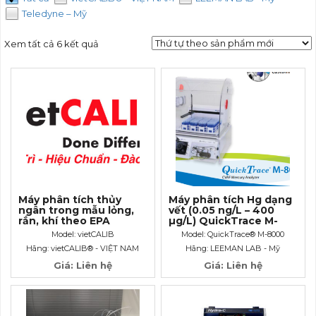
Teledyne – Mỹ
Xem tất cả 6 kết quả
Máy phân tích thủy
Máy phân tích Hg dạng
ngân trong mẫu lỏng,
vết (0.05 ng/L – 400
rắn, khí theo EPA
µg/L) QuickTrace M-
Methods 1631
8000 Cold Vapor
Model: vietCALIB
Model: QuickTrace® M-8000
Atomic Fluorescence
Hãng: vietCALIB® - VIỆT NAM
Hãng: LEEMAN LAB - Mỹ
(CVAF) Mercury
Analyzer
Giá: Liên hệ
Giá: Liên hệ