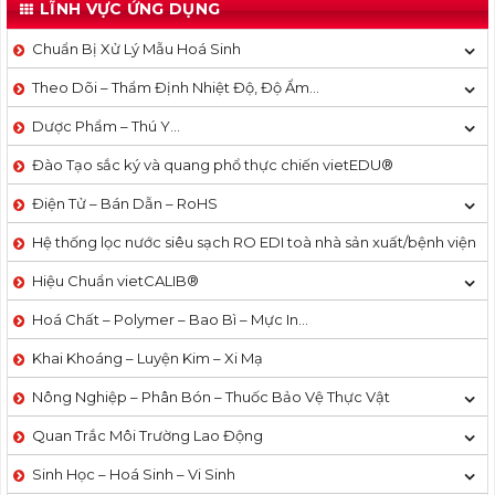
LĨNH VỰC ỨNG DỤNG
Chuẩn Bị Xử Lý Mẫu Hoá Sinh
Theo Dõi – Thẩm Định Nhiệt Độ, Độ Ẩm…
Dược Phẩm – Thú Y…
Đào Tạo sắc ký và quang phổ thực chiến vietEDU®
Điện Tử – Bán Dẫn – RoHS
Hệ thống lọc nước siêu sạch RO EDI​​ toà nhà sản xuất/bệnh viện
Hiệu Chuẩn vietCALIB®
Hoá Chất – Polymer – Bao Bì – Mực In…
Khai Khoáng – Luyện Kim – Xi Mạ
Nông Nghiệp – Phân Bón – Thuốc Bảo Vệ Thực Vật
Quan Trắc Môi Trường Lao Động
Sinh Học – Hoá Sinh – Vi Sinh