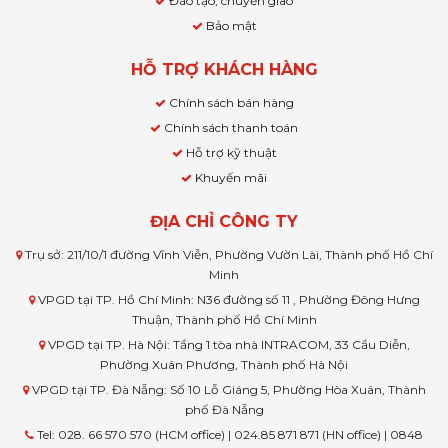
Đào tạo, chuyển giao
Bảo mật
HỖ TRỢ KHÁCH HÀNG
Chính sách bán hàng
Chính sách thanh toán
Hỗ trợ kỹ thuật
Khuyến mãi
ĐỊA CHỈ CÔNG TY
Trụ sở: 211/10/1 đường Vĩnh Viễn, Phường Vườn Lài, Thành phố Hồ Chí
Minh
VPGD tại TP. Hồ Chí Minh: N36 đường số 11 , Phường Đông Hưng
Thuận, Thành phố Hồ Chí Minh
VPGD tại TP. Hà Nội: Tầng 1 tòa nhà INTRACOM, 33 Cầu Diễn,
Phường Xuân Phương, Thành phố Hà Nội
VPGD tại TP. Đà Nẵng: Số 10 Lỗ Giáng 5, Phường Hòa Xuân, Thành
phố Đà Nẵng
Tel: 028. 66 570 570 (HCM office) | 024.85 871 871 (HN office) | 0848