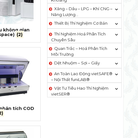
Khoáng
Xăng – Dầu – LPG – Khí CNG –
Năng Lượng…
Thiết Bị Thí Nghiệm Cơ Bản
u không gian
Thí Nghiệm Hoá Phân Tích
dspace)
(2)
Chuyên Sâu
Quan Trắc – Hoá Phân Tích
Môi Trường
Dệt Nhuộm – Sợi – Giấy
An Toàn Lao Động vietSAFE®
– Nội Thất funiLAB®
Vật Tư Tiêu Hao Thí Nghiệm
vietSER®
 phân tích COD
2)