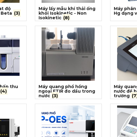
at độ
Máy lấy mẫu khí thải ống
Máy phân 
 Beta
(3)
khói Isokinetic - Non
Hg dạng 
Isokinetic
(8)
hấp thu
Máy quang phổ hồng
Máy quang
(4)
ngoại FTIR đo dầu trong
nước để b
nước
(3)
trường
(7