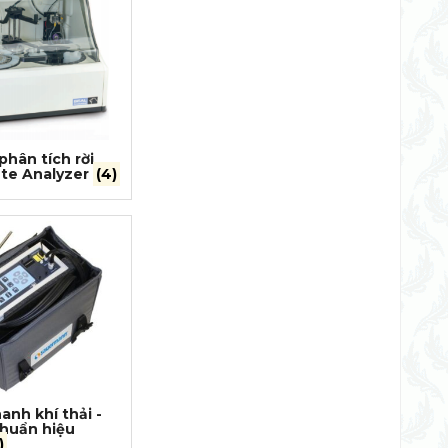
phân tích rời
ete Analyzer
(4)
anh khí thải -
chuẩn hiệu
)