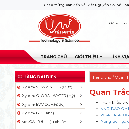
Chào mừng bạn đến với Việt Nguyễn Co. Nếu bạn cần giúp đỡ hã
Gợi ý tìm k
TRANG CHỦ
GIỚI THIỆU
LĨNH V
HÃNG ĐẠI DIỆN
Trang chủ
/ Quan T
Xylem/ SI ANALYTICS (Đức)
Quan Trắc
Xylem/ GLOBAL WATER (Mỹ)
Tham khảo thôn
Xylem/ EVOQUA (Đức)
VNC_BÁO GIÁ D
Xylem/ B+S (Anh)
2024 CATALOGU
Năng lực hiệu 
vietCALIB® (Hiệu chuẩn)