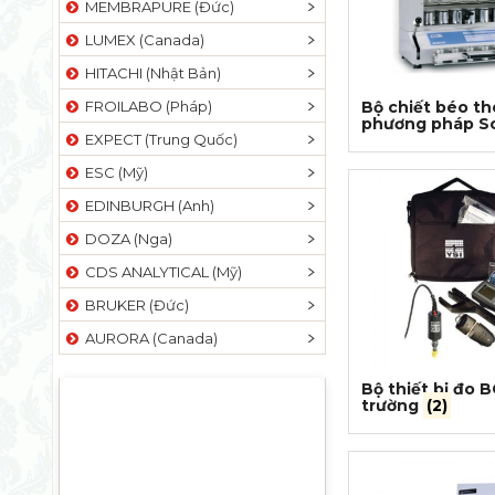
MEMBRAPURE (Đức)
LUMEX (Canada)
HITACHI (Nhật Bản)
FROILABO (Pháp)
Bộ chiết béo t
phương pháp S
EXPECT (Trung Quốc)
ESC (Mỹ)
EDINBURGH (Anh)
DOZA (Nga)
CDS ANALYTICAL (Mỹ)
BRUKER (Đức)
AURORA (Canada)
Bộ thiết bị đo 
trường
(2)