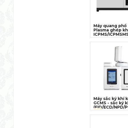
Máy quang phổ 
Plasma ghép kh
ICPMS/ICPMSM
Máy sắc ký khí 
GCMS - sắc ký k
(FID/ECD/NPD/PF
(11)