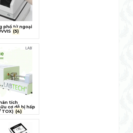
 phổ tử ngoại
UVVIS
(5)
hân tích
ữu cơ dễ bị hấp
/ TOX)
(4)