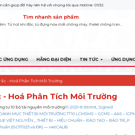
y liên hệ với chúng tôi qua Hotline: 0932 664422
Tìm nhanh sản phẩm
iếm: Tủ hút khí độc, tủ đựng hóa chất chống cháy, Pallet chống tràn...
ỰC ỨNG DỤNG
HÃNG ĐẠI DIỆN
TIN TỨC
ỨNG DỤNG
rắc - Hoá Phân Tích Môi Trường
 - Hoá Phân Tích Môi Trường
g tư 10 bộ tài nguyên môi trường
10-2021-tt-btnmt_Signed
ANH MỤC THIẾT BỊ MÔI TRƯỜNG TT10 LCMSMS – GCMS – AAS – ICPMS
E VIỆT NGUYỄN _ THIẾT BỊ – HIỆU CHUẨN – ĐÀO TẠO – BẢO TRÌ_P
chuẩn (ISO17025 và ĐK) — vietCALIB