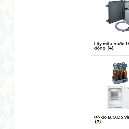
Lấy mẫu nước th
động
(4)
Bộ đo B.O.D5 v
(7)