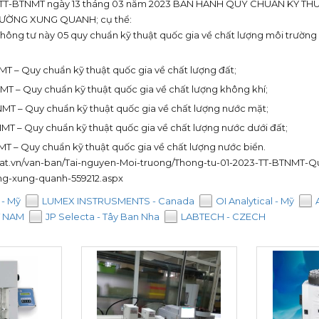
23/TT-BTNMT ngày 13 tháng 03 năm 2023 BAN HÀNH QUY CHUẨN KỸ T
ƯỜNG XUNG QUANH; cụ thể:
ông tư này 05 quy chuẩn kỹ thuật quốc gia về chất lượng môi trường
T – Quy chuẩn kỹ thuật quốc gia về chất lượng đất;
T – Quy chuẩn kỹ thuật quốc gia về chất lượng không khí;
T – Quy chuẩn kỹ thuật quốc gia về chất lượng nước mặt;
T – Quy chuẩn kỹ thuật quốc gia về chất lượng nước dưới đất;
T – Quy chuẩn kỹ thuật quốc gia về chất lượng nước biển.
luat.vn/van-ban/Tai-nguyen-Moi-truong/Thong-tu-01-2023-TT-BTNMT-Q
ng-xung-quanh-559212.aspx
- Mỹ
LUMEX INSTRUSMENTS - Canada
OI Analytical - Mỹ
T NAM
JP Selecta - Tây Ban Nha
LABTECH - CZECH