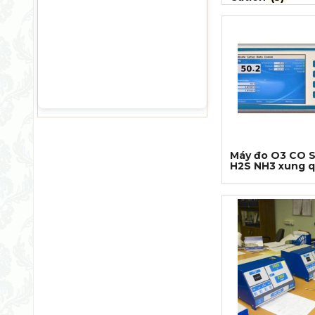
Máy đo O3 CO 
H2S NH3 xung 