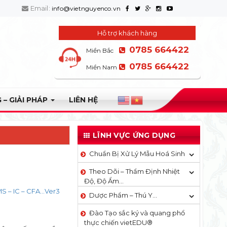
Email:
info@vietnguyenco.vn
Hỗ trợ khách hàng
0785 664422
Miền Bắc
0785 664422
Miền Nam
 – GIẢI PHÁP
LIÊN HỆ
LĨNH VỰC ỨNG DỤNG
Chuẩn Bị Xử Lý Mẫu Hoá Sinh
Theo Dõi – Thẩm Định Nhiệt
Độ, Độ Ẩm…
 – IC – CFA…Ver3
Dược Phẩm – Thú Y…
Đào Tạo sắc ký và quang phổ
thực chiến vietEDU®