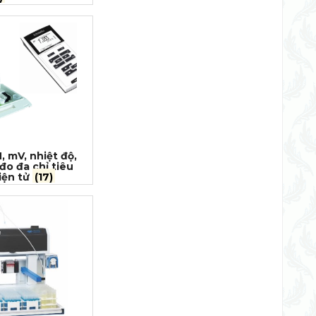
, mV, nhiệt độ,
 đo đa chỉ tiêu
iện tử
(17)