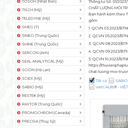
TOSOH (Nhật Bản)
Thông tư Số: 01/20
CHẤT LƯỢNG MÔI TR
TISCH (Mỹ)
Ban hành kèm theo Th
TELEDYNE (Mỹ)
gồm:
SMEG (Ý)
1. QCVN 03:2023/BTNM
SINEO (Trung Quốc)
2. QCVN 05:2023/BTNM
3. QCVN 08:2023/BTNM
SHINE (Trung Quốc)
4. QCVN 09:2023/BTNM
SERCON (Anh)
5. QCVN 10:2023/BTNM
SEAL ANALYTICAL (Mỹ)
https://thuvienphap
SCION (Hà Lan)
chat-luong-moi-truo
SCIEX (Mỹ)
Tất cả
SABIO 
SABIO (Mỹ)
vietCALIB® - VIỆ
RESTEK (Mỹ)
RAYTOR (Trung Quốc)
PROMOCHROM (Canada)
PRECISA (Thuỵ Sỹ)