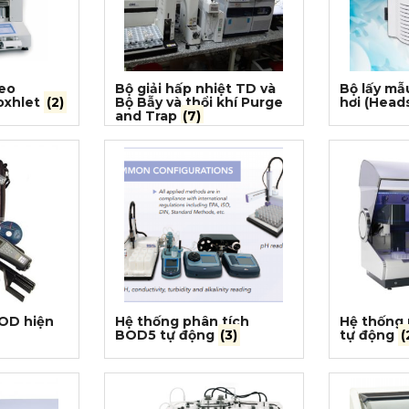
heo
Bộ giải hấp nhiệt TD và
Bộ lấy mẫ
oxhlet
(2)
Bộ Bẫy và thổi khí Purge
hơi (Hea
and Trap
(7)
BOD hiện
Hệ thống phân tích
Hệ thống
BOD5 tự động
(3)
tự động
(