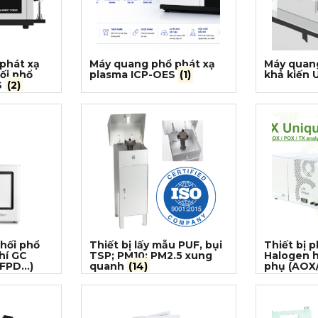
phát xạ
Máy quang phổ phát xạ
Máy quang
ối phổ
plasma ICP-OES
(1)
khả kiến 
S
(2)
khối phổ
Thiết bị lấy mẫu PUF, bụi
Thiết bị p
hí GC
TSP; PM10; PM2.5 xung
Halogen h
PD...)
quanh
(14)
phụ (AOX