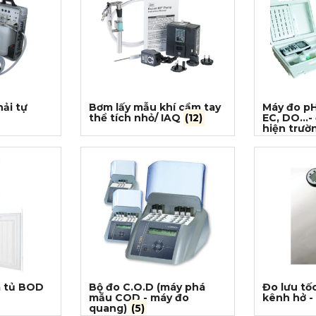
ải tự
Bơm lấy mẫu khí cầm tay
Máy đo pH
thể tích nhỏ/ IAQ
(12)
EC, DO...-
hiện trư
à tủ BOD
Bộ đo C.O.D (máy phá
Đo lưu tố
mẫu COD - máy đo
kênh hở -
quang)
(5)