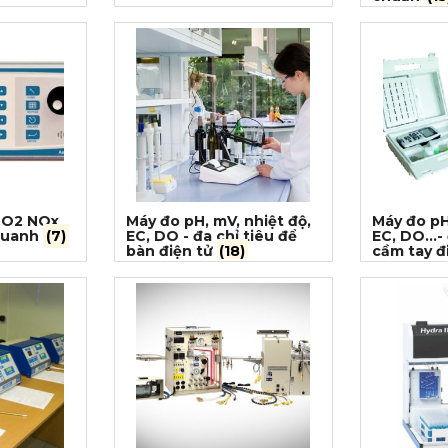
SO2 NOx
Máy đo pH, mV, nhiệt độ,
Máy đo pH
quanh
(7)
EC, DO - đa chỉ tiêu để
EC, DO...-
bàn điện tử
(18)
cầm tay đ