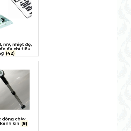
, mV, nhiệt độ,
 đo đa chỉ tiêu
ờng
(42)
c dòng chảy
 kênh kín
(8)