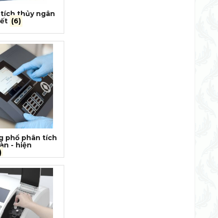
tích thủy ngân
vết
(6)
 phổ phân tích
àn - hiện
)