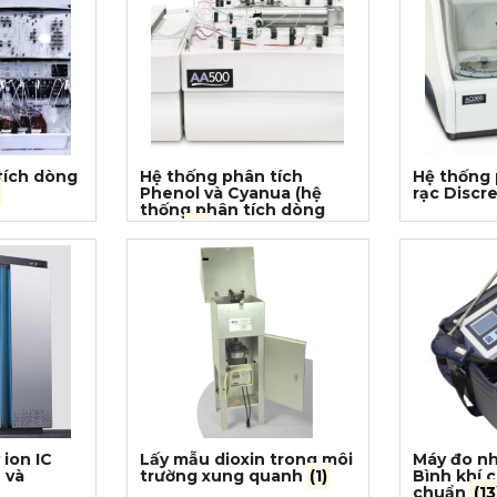
tích dòng
Hệ thống phân tích
Hệ thống 
Phenol và Cyanua (hệ
rạc Discr
thống phân tích dòng
CFA)
(3)
 ion IC
Lấy mẫu dioxin trong môi
Máy đo nh
 và
trường xung quanh
(1)
Bình khí 
chuẩn
(13