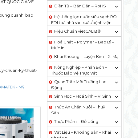
HUẬT QUỐC GIA VỀ
Điện Tử – Bán Dẫn – RoHS
 xung quanh, bao
Hệ thống lọc nước siêu sạch RO
EDI​​ toà nhà sản xuất/bệnh viện
Hiệu Chuẩn vietCALIB®
Hoá Chất – Polymer – Bao Bì –
Mực In…
Khai Khoáng – Luyện Kim – Xi Mạ
Nông Nghiệp – Phân Bón –
uy-chuan-ky-thuat-
Thuốc Bảo Vệ Thực Vật
Quan Trắc Môi Trường Lao
AMATEK - Mỹ
Động
Sinh Học – Hoá Sinh – Vi Sinh
Thức Ăn Chăn Nuôi – Thuỷ
Sản
Thực Phẩm – Đồ Uống
Vật Liệu – Khoáng Sản – Khai