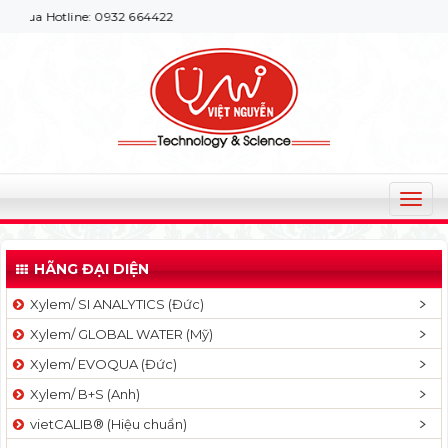
ua Hotline: 0932 664422
T
o
g
HÃNG ĐẠI DIỆN
g
l
Xylem/ SI ANALYTICS (Đức)
e
Xylem/ GLOBAL WATER (Mỹ)
n
a
Xylem/ EVOQUA (Đức)
v
Xylem/ B+S (Anh)
i
g
vietCALIB® (Hiệu chuẩn)
a