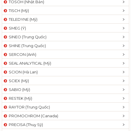
TOSOH (Nhật Bản)
t
TISCH (Mỹ)
i
o
TELEDYNE (Mỹ)
n
SMEG (Ý)
SINEO (Trung Quốc)
SHINE (Trung Quốc)
SERCON (Anh)
SEAL ANALYTICAL (Mỹ)
SCION (Hà Lan)
SCIEX (Mỹ)
SABIO (Mỹ)
RESTEK (Mỹ)
RAYTOR (Trung Quốc)
PROMOCHROM (Canada)
PRECISA (Thuỵ Sỹ)