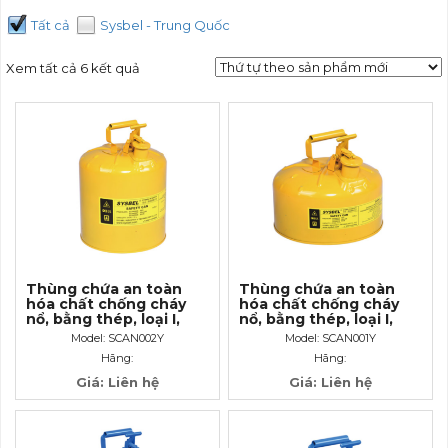
Tất cả
Sysbel - Trung Quốc
Xem tất cả 6 kết quả
Thùng chứa an toàn
Thùng chứa an toàn
hóa chất chống cháy
hóa chất chống cháy
nổ, bằng thép, loại I,
nổ, bằng thép, loại I,
màu vàng, cho đựng
màu vàng, cho đựng
Model: SCAN002Y
Model: SCAN001Y
dung môi dầu Diezel, 5
dung môi dầu Diezel,
Hãng:
Hãng:
Gallon/ 19 Lít
2.5 Gallon/ 9.5 Lít
Giá: Liên hệ
Giá: Liên hệ