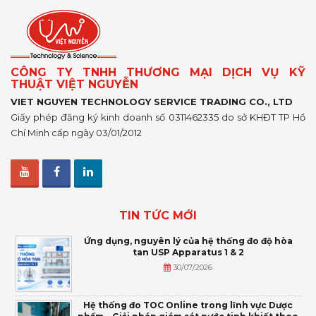
CÔNG TY TNHH THƯƠNG MẠI DỊCH VỤ KỸ
THUẬT VIỆT NGUYỄN
VIET NGUYEN TECHNOLOGY SERVICE TRADING CO., LTD
Giấy phép đăng ký kinh doanh số 0311462335 do sở KHĐT TP Hồ
Chí Minh cấp ngày 03/01/2012
TIN TỨC MỚI
Ứng dụng, nguyên lý của hệ thống đo độ hòa
tan USP Apparatus 1 & 2
30/07/2026
Hệ thống đo TOC Online trong lĩnh vực Dược