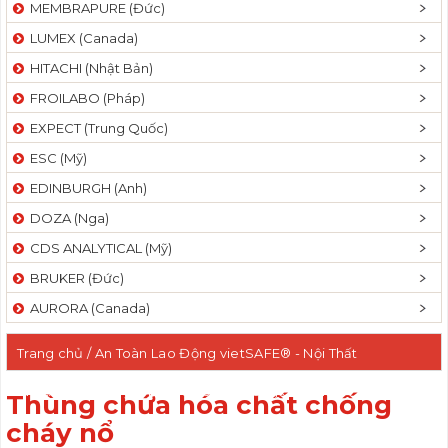
MEMBRAPURE (Đức)
LUMEX (Canada)
HITACHI (Nhật Bản)
FROILABO (Pháp)
EXPECT (Trung Quốc)
ESC (Mỹ)
EDINBURGH (Anh)
DOZA (Nga)
CDS ANALYTICAL (Mỹ)
BRUKER (Đức)
AURORA (Canada)
Trang chủ
/
An Toàn Lao Động vietSAFE® - Nội Thất
funiLAB®
/ Thùng chứa hóa chất chống cháy nổ
Thùng chứa hóa chất chống
cháy nổ