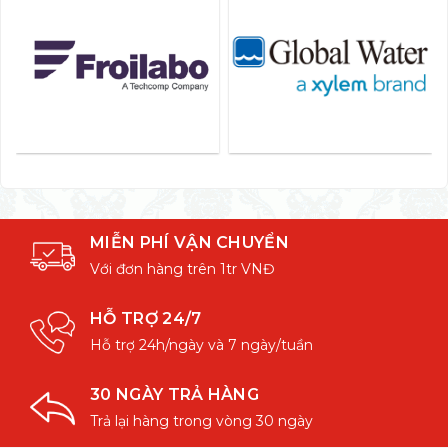
MIỄN PHÍ VẬN CHUYỂN
Với đơn hàng trên 1tr VNĐ
HỖ TRỢ 24/7
Hỗ trợ 24h/ngày và 7 ngày/tuần
30 NGÀY TRẢ HÀNG
Trả lại hàng trong vòng 30 ngày