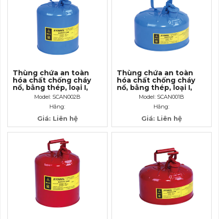
Thùng chứa an toàn
Thùng chứa an toàn
hóa chất chống cháy
hóa chất chống cháy
nổ, bằng thép, loại I,
nổ, bằng thép, loại I,
màu xanh, cho đựng
màu xanh, cho đựng
Model: SCAN002B
Model: SCAN001B
dung môi dầu lửa
dung môi dầu lửa
Hãng:
Hãng:
Kerosene, 5 Gallon/ 19
Kerosene, 2.5 Gallon/
Lít
9.5 Lít
Giá: Liên hệ
Giá: Liên hệ