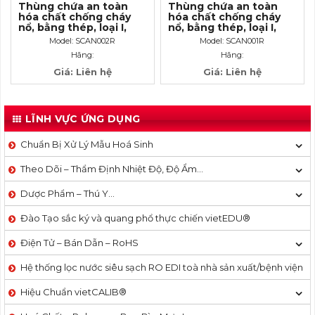
Thùng chứa an toàn
Thùng chứa an toàn
hóa chất chống cháy
hóa chất chống cháy
nổ, bằng thép, loại I,
nổ, bằng thép, loại I,
màu đỏ, cho đựng xăng
màu đỏ, cho đựng xăng
Model: SCAN002R
Model: SCAN001R
dầu Gasoline, 5 Gallon/
dầu Gasoline, 2.5
Hãng:
Hãng:
19 Lít
Gallon/ 9.5 Lít
Giá: Liên hệ
Giá: Liên hệ
LĨNH VỰC ỨNG DỤNG
Chuẩn Bị Xử Lý Mẫu Hoá Sinh
Theo Dõi – Thẩm Định Nhiệt Độ, Độ Ẩm…
Dược Phẩm – Thú Y…
Đào Tạo sắc ký và quang phổ thực chiến vietEDU®
Điện Tử – Bán Dẫn – RoHS
Hệ thống lọc nước siêu sạch RO EDI​​ toà nhà sản xuất/bệnh viện
Hiệu Chuẩn vietCALIB®