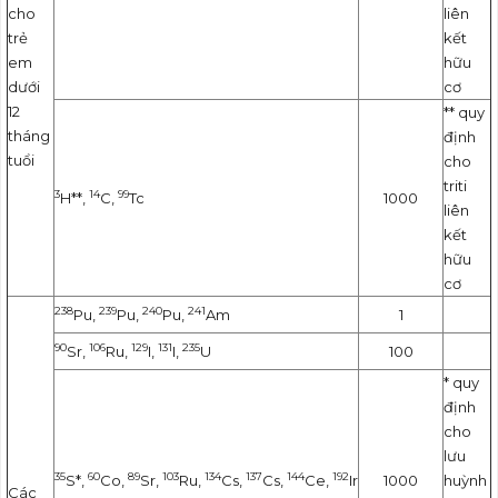
cho
liên
trẻ
kết
em
hữu
dưới
cơ
12
** quy
tháng
định
tuổi
cho
triti
3
14
99
H**,
C,
Tc
1000
liên
kết
hữu
cơ
238
239
240
241
Pu,
Pu,
Pu,
Am
1
90
106
129
131
235
Sr,
Ru,
I,
I,
U
100
* quy
định
cho
lưu
35
60
89
103
134
137
144
192
S*,
Co,
Sr,
Ru,
Cs,
Cs,
Ce,
Ir
1000
huỳnh
Các