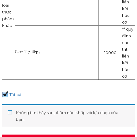
liên
loại
kết
thực
hữu
phẩm
cơ
khác
** quy
định
cho
triti
3
14
99
H**,
C,
Tc
10000
liên
kết
hữu
cơ
Tất cả
Không tìm thấy sản phẩm nào khớp với lựa chọn của
bạn.