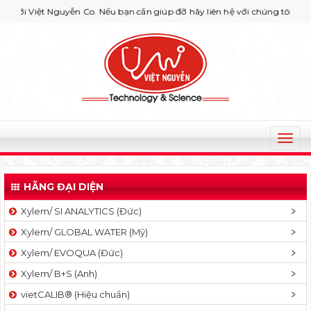
Việt Nguyễn Co. Nếu bạn cần giúp đỡ hãy liên hệ với chúng tôi qua Hotl
T
o
g
HÃNG ĐẠI DIỆN
g
l
Xylem/ SI ANALYTICS (Đức)
e
Xylem/ GLOBAL WATER (Mỹ)
n
a
Xylem/ EVOQUA (Đức)
v
Xylem/ B+S (Anh)
i
g
vietCALIB® (Hiệu chuẩn)
a