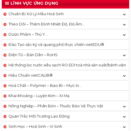
LĨNH VỰC ỨNG DỤNG
Chuẩn Bị Xử Lý Mẫu Hoá Sinh
Theo Dõi – Thẩm Định Nhiệt Độ, Độ Ẩm…
Dược Phẩm – Thú Y…
Đào Tạo sắc ký và quang phổ thực chiến vietEDU®
Điện Tử – Bán Dẫn – RoHS
Hệ thống lọc nước siêu sạch RO EDI​​ toà nhà sản xuất/bệnh viện
Hiệu Chuẩn vietCALIB®
Hoá Chất – Polymer – Bao Bì – Mực In…
Khai Khoáng – Luyện Kim – Xi Mạ
Nông Nghiệp – Phân Bón – Thuốc Bảo Vệ Thực Vật
Quan Trắc Môi Trường Lao Động
Sinh Học – Hoá Sinh – Vi Sinh