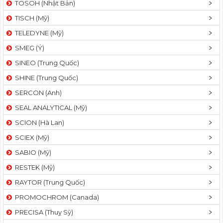
TOSOH (Nhật Bản)
t
TISCH (Mỹ)
i
o
TELEDYNE (Mỹ)
n
SMEG (Ý)
SINEO (Trung Quốc)
SHINE (Trung Quốc)
SERCON (Anh)
SEAL ANALYTICAL (Mỹ)
SCION (Hà Lan)
SCIEX (Mỹ)
SABIO (Mỹ)
RESTEK (Mỹ)
RAYTOR (Trung Quốc)
PROMOCHROM (Canada)
PRECISA (Thuỵ Sỹ)