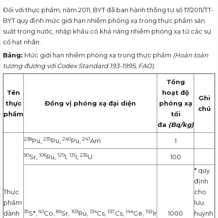
Đối với thực phẩm, năm 2011, BYT đã ban hành thông tư số 17/2011/TT-
BYT quy định mức giới hạn nhiễm phóng xạ trong thực phẩm sản
suất trong nước, nhập khẩu có khả năng nhiễm phóng xạ từ các sự
cố hạt nhân.
Bảng:
Mức giới hạn nhiễm phóng xạ trong thực phẩm
(Hoàn toàn
tương đương với
Codex Standard 193-1995, FAO).
Tổng
Tên
hoạt độ
Ghi
thực
Đồng vị phóng xạ đại diện
phóng xạ
chú
phẩm
tối
đa
(Bq/kg)
238
239
240
241
Pu,
Pu,
Pu,
Am
1
90
106
129
131
235
Sr,
Ru,
I,
I,
U
100
* quy
định
Thực
cho
phẩm
lưu
35
60
89
103
134
137
144
192
dành
S*,
Co,
Sr,
Ru,
Cs,
Cs,
Ce,
Ir
1000
huỳnh