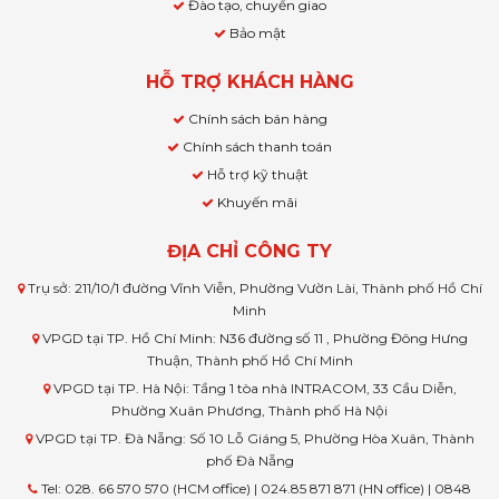
Đào tạo, chuyển giao
Bảo mật
HỖ TRỢ KHÁCH HÀNG
Chính sách bán hàng
Chính sách thanh toán
Hỗ trợ kỹ thuật
Khuyến mãi
ĐỊA CHỈ CÔNG TY
Trụ sở: 211/10/1 đường Vĩnh Viễn, Phường Vườn Lài, Thành phố Hồ Chí
Minh
VPGD tại TP. Hồ Chí Minh: N36 đường số 11 , Phường Đông Hưng
Thuận, Thành phố Hồ Chí Minh
VPGD tại TP. Hà Nội: Tầng 1 tòa nhà INTRACOM, 33 Cầu Diễn,
Phường Xuân Phương, Thành phố Hà Nội
VPGD tại TP. Đà Nẵng: Số 10 Lỗ Giáng 5, Phường Hòa Xuân, Thành
phố Đà Nẵng
Tel: 028. 66 570 570 (HCM office) | 024.85 871 871 (HN office) | 0848