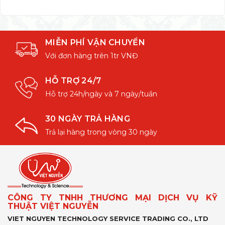
MIỄN PHÍ VẬN CHUYỂN
Với đơn hàng trên 1tr VNĐ
HỖ TRỢ 24/7
Hỗ trợ 24h/ngày và 7 ngày/tuần
30 NGÀY TRẢ HÀNG
Trả lại hàng trong vòng 30 ngày
CÔNG TY TNHH THƯƠNG MẠI DỊCH VỤ KỸ
THUẬT VIỆT NGUYỄN
VIET NGUYEN TECHNOLOGY SERVICE TRADING CO., LTD