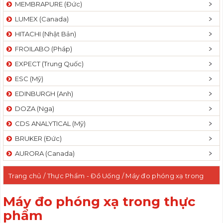
MEMBRAPURE (Đức)
LUMEX (Canada)
HITACHI (Nhật Bản)
FROILABO (Pháp)
EXPECT (Trung Quốc)
ESC (Mỹ)
EDINBURGH (Anh)
DOZA (Nga)
CDS ANALYTICAL (Mỹ)
BRUKER (Đức)
AURORA (Canada)
Trang chủ
/
Thực Phẩm - Đồ Uống
/ Máy đo phóng xạ trong
thực phẩm
Máy đo phóng xạ trong thực
phẩm