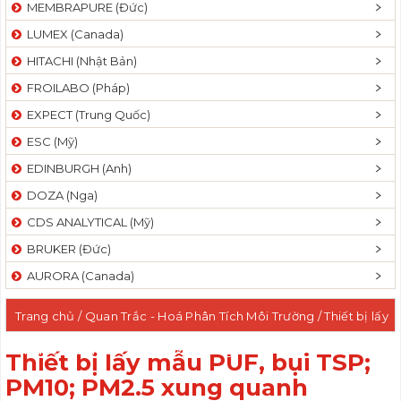
MEMBRAPURE (Đức)
LUMEX (Canada)
HITACHI (Nhật Bản)
FROILABO (Pháp)
EXPECT (Trung Quốc)
ESC (Mỹ)
EDINBURGH (Anh)
DOZA (Nga)
CDS ANALYTICAL (Mỹ)
BRUKER (Đức)
AURORA (Canada)
Trang chủ
/
Quan Trắc - Hoá Phân Tích Môi Trường
/ Thiết bị lấy
mẫu PUF, bụi TSP; PM10; PM2.5 xung quanh
Thiết bị lấy mẫu PUF, bụi TSP;
PM10; PM2.5 xung quanh