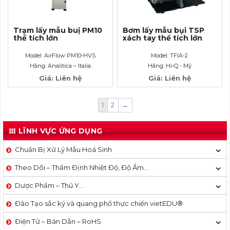
Trạm lấy mẫu buị PM10
Bơm lấy mẫu bụi TSP
thể tích lớn
xách tay thể tích lớn
Model: AirFlow PM10-HVS
Model: TFIA-2
Hãng: Analitica – Italia
Hãng: Hi-Q - Mỹ
Giá: Liên hệ
Giá: Liên hệ
1
2
→
LĨNH VỰC ỨNG DỤNG
Chuẩn Bị Xử Lý Mẫu Hoá Sinh
Theo Dõi – Thẩm Định Nhiệt Độ, Độ Ẩm…
Dược Phẩm – Thú Y…
Đào Tạo sắc ký và quang phổ thực chiến vietEDU®
Điện Tử – Bán Dẫn – RoHS