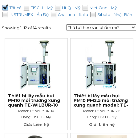
Tất cả
TISCH – Mỹ
Hi-Q - Mỹ
Met One - Mỹ
INSTRUMEX - Ấn Độ
Analitica – Italia
Sibata - Nhật Bản
Showing 1–12 of 14 results
Thiết bị lấy mẫu bụi
Thiết bị lấy mẫu bụi
PM10 môi trường xung
PM10 PM2.5 môi trường
quanh TE-WILBUR-10
xung quanh model: TE-
hãng TISCH – Mỹ
WILBUR-2.5 hãng
Model: TE-WILBUR-10
Model: TE-WILBUR-2.5
TISCH – Mỹ
Hãng: TISCH – Mỹ
Hãng: TISCH – Mỹ
Giá: Liên hệ
Giá: Liên hệ