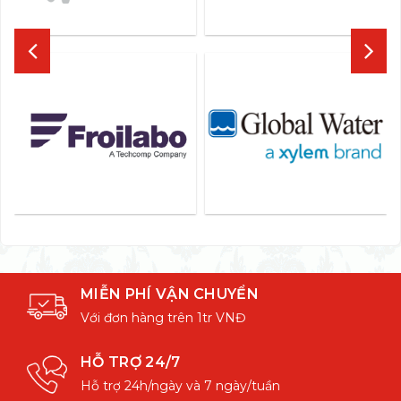
MIỄN PHÍ VẬN CHUYỂN
Với đơn hàng trên 1tr VNĐ
HỖ TRỢ 24/7
Hỗ trợ 24h/ngày và 7 ngày/tuần