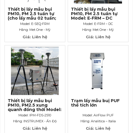
Thiết bị lấy mẫu bụi
Thiết bị lấy mẫu bụi
PM10, PM 2.5 tuần tự
PM10, PM 2.5 tuần tự
(cho lấy mẫu 02 tuần;
Model: E-FRM – DC
16 chương trình lấy
Model: E-SEQ-FRM
Model: E-FRM – DC
mẫu)
Hãng: Met One - Mỹ
Hãng: Met One - Mỹ
Giá: Liên hệ
Giá: Liên hệ
Thiết bị lấy mẫu bụi
Trạm lấy mẫu buị PUF
PM10, PM2.5 xung
thể tích lớn
quanh đồng thời Model:
IPM-FDS-2510
Model: IPM-FDS-2510
Model: AirFlow PUF
Hãng: INSTRUMEX - Ấn Độ
Hãng: Analitica – Italia
Giá: Liên hệ
Giá: Liên hệ