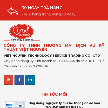
30 NGÀY TRẢ HÀNG
Trả lại hàng trong vòng 30 ngày
CÔNG TY TNHH THƯƠNG MẠI DỊCH VỤ KỸ
THUẬT VIỆT NGUYỄN
VIET NGUYEN TECHNOLOGY SERVICE TRADING CO., LTD
Giấy phép đăng ký kinh doanh số 0311462335 do sở KHĐT TP Hồ
Chí Minh cấp ngày 03/01/2012
TIN TỨC MỚI
Ứng dụng, nguyên lý của hệ thống đo độ hòa
tan USP Apparatus 1 & 2