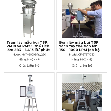
Trạm lấy mẫu bụi TSP,
Bơm lấy mẫu bụi TSP
PM10 và PM2.5 thể tích
xách tay thể tích lớn
lớn: 283 – 1.415 lít/ phút
150 – 1000 LPM (có bộ
Model: HVP-
điều khiển thời gian)
Model: HVP-3000BRL/230
Model: CF-972T/230
3000BRL/230
Model: CF-972T/230
Hãng: Hi-Q - Mỹ
Hãng: Hi-Q - Mỹ
Giá: Liên hệ
Giá: Liên hệ