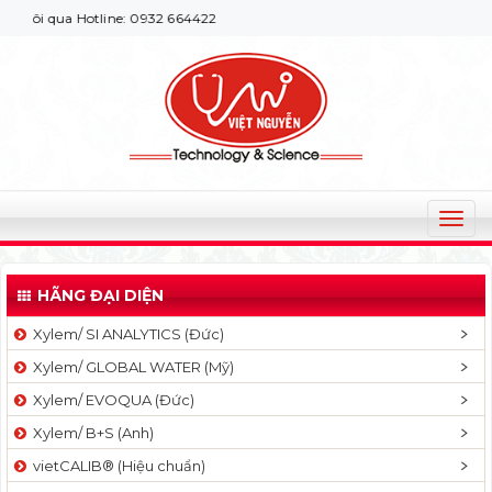
ôi qua Hotline: 0932 664422
T
o
g
HÃNG ĐẠI DIỆN
g
l
Xylem/ SI ANALYTICS (Đức)
e
Xylem/ GLOBAL WATER (Mỹ)
n
a
Xylem/ EVOQUA (Đức)
v
Xylem/ B+S (Anh)
i
g
vietCALIB® (Hiệu chuẩn)
a