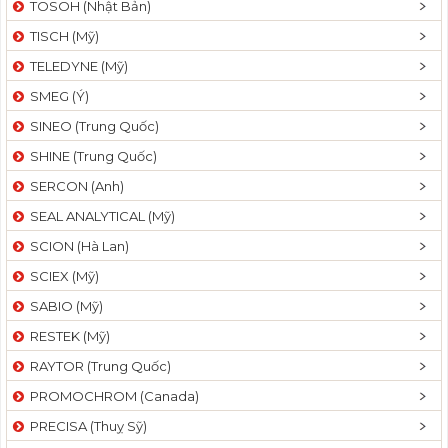
TOSOH (Nhật Bản)
t
TISCH (Mỹ)
i
o
TELEDYNE (Mỹ)
n
SMEG (Ý)
SINEO (Trung Quốc)
SHINE (Trung Quốc)
SERCON (Anh)
SEAL ANALYTICAL (Mỹ)
SCION (Hà Lan)
SCIEX (Mỹ)
SABIO (Mỹ)
RESTEK (Mỹ)
RAYTOR (Trung Quốc)
PROMOCHROM (Canada)
PRECISA (Thuỵ Sỹ)