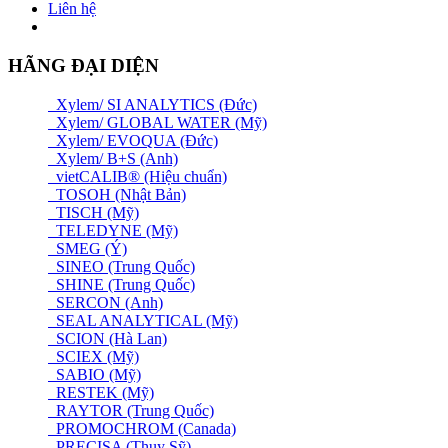
Liên hệ
HÃNG ĐẠI DIỆN
Xylem/ SI ANALYTICS (Đức)
Xylem/ GLOBAL WATER (Mỹ)
Xylem/ EVOQUA (Đức)
Xylem/ B+S (Anh)
vietCALIB® (Hiệu chuẩn)
TOSOH (Nhật Bản)
TISCH (Mỹ)
TELEDYNE (Mỹ)
SMEG (Ý)
SINEO (Trung Quốc)
SHINE (Trung Quốc)
SERCON (Anh)
SEAL ANALYTICAL (Mỹ)
SCION (Hà Lan)
SCIEX (Mỹ)
SABIO (Mỹ)
RESTEK (Mỹ)
RAYTOR (Trung Quốc)
PROMOCHROM (Canada)
PRECISA (Thuỵ Sỹ)