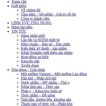
Trang chủ
Giới thiệu
Về chúng tôi
Tầm nhìn – Sứ mệnh – Giá trị cốt lõi
Công ty thành viên
LĨNH VỰC ỨNG DỤNG
Hãng đại diện
TIN TỨC
Hãng phân phối
Lắp đặt và HDSD thiết bị
Hiệu chuẩn – Bảo trì – Sửa chữa
Kiến thức kỹ thuật – sản phẩm
Kênh Youtube giới thiệu sản phẩm
Hoạt động sự kiện
Khuyến mãi
Tuyển dụng
Ứng dụng – Giải pháp
Môi trường Vimcert – Môi trường Lao động
Dầu khí – Phân tích khí
Dược phẩm – Mỹ phẩm – Thú y
Nông lâm sản – Thủy sản
Pháp y – Khoa học hình sự
Thực phẩm – Đồ uống
Tinh dầu, hương liệu, khoáng sản
Thuốc bảo vệ thực vật – Phân bón