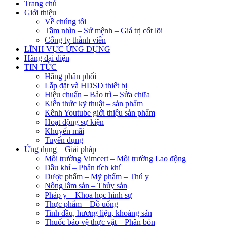
Trang chủ
Giới thiệu
Về chúng tôi
Tầm nhìn – Sứ mệnh – Giá trị cốt lõi
Công ty thành viên
LĨNH VỰC ỨNG DỤNG
Hãng đại diện
TIN TỨC
Hãng phân phối
Lắp đặt và HDSD thiết bị
Hiệu chuẩn – Bảo trì – Sửa chữa
Kiến thức kỹ thuật – sản phẩm
Kênh Youtube giới thiệu sản phẩm
Hoạt động sự kiện
Khuyến mãi
Tuyển dụng
Ứng dụng – Giải pháp
Môi trường Vimcert – Môi trường Lao động
Dầu khí – Phân tích khí
Dược phẩm – Mỹ phẩm – Thú y
Nông lâm sản – Thủy sản
Pháp y – Khoa học hình sự
Thực phẩm – Đồ uống
Tinh dầu, hương liệu, khoáng sản
Thuốc bảo vệ thực vật – Phân bón