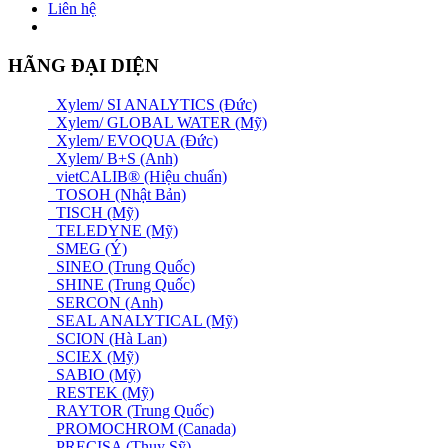
Liên hệ
HÃNG ĐẠI DIỆN
Xylem/ SI ANALYTICS (Đức)
Xylem/ GLOBAL WATER (Mỹ)
Xylem/ EVOQUA (Đức)
Xylem/ B+S (Anh)
vietCALIB® (Hiệu chuẩn)
TOSOH (Nhật Bản)
TISCH (Mỹ)
TELEDYNE (Mỹ)
SMEG (Ý)
SINEO (Trung Quốc)
SHINE (Trung Quốc)
SERCON (Anh)
SEAL ANALYTICAL (Mỹ)
SCION (Hà Lan)
SCIEX (Mỹ)
SABIO (Mỹ)
RESTEK (Mỹ)
RAYTOR (Trung Quốc)
PROMOCHROM (Canada)
PRECISA (Thuỵ Sỹ)