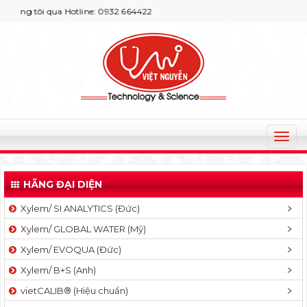
ng tôi qua Hotline: 0932 664422
T
o
g
HÃNG ĐẠI DIỆN
g
l
Xylem/ SI ANALYTICS (Đức)
e
Xylem/ GLOBAL WATER (Mỹ)
n
a
Xylem/ EVOQUA (Đức)
v
Xylem/ B+S (Anh)
i
g
vietCALIB® (Hiệu chuẩn)
a