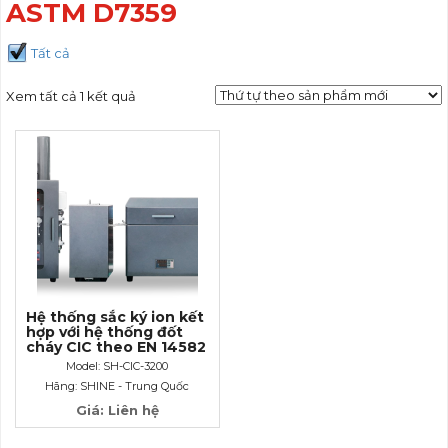
ASTM D7359
Tất cả
Xem tất cả 1 kết quả
Hệ thống sắc ký ion kết
hợp với hệ thống đốt
cháy CIC theo EN 14582
và ASTM D7359
Model: SH-CIC-3200
Hãng: SHINE - Trung Quốc
Giá: Liên hệ