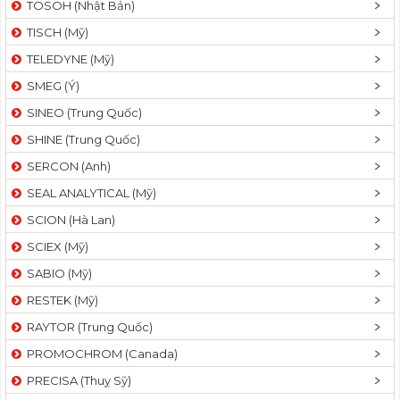
TOSOH (Nhật Bản)
t
TISCH (Mỹ)
i
o
TELEDYNE (Mỹ)
n
SMEG (Ý)
SINEO (Trung Quốc)
SHINE (Trung Quốc)
SERCON (Anh)
SEAL ANALYTICAL (Mỹ)
SCION (Hà Lan)
SCIEX (Mỹ)
SABIO (Mỹ)
RESTEK (Mỹ)
RAYTOR (Trung Quốc)
PROMOCHROM (Canada)
PRECISA (Thuỵ Sỹ)