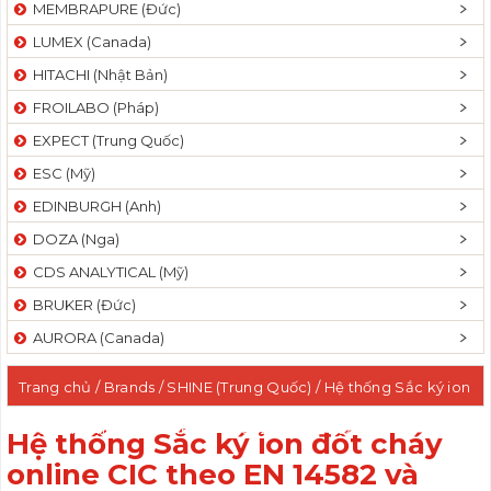
MEMBRAPURE (Đức)
LUMEX (Canada)
HITACHI (Nhật Bản)
FROILABO (Pháp)
EXPECT (Trung Quốc)
ESC (Mỹ)
EDINBURGH (Anh)
DOZA (Nga)
CDS ANALYTICAL (Mỹ)
BRUKER (Đức)
AURORA (Canada)
Trang chủ
/ Brands /
SHINE (Trung Quốc)
/ Hệ thống Sắc ký ion
đốt cháy online CIC theo EN 14582 và ASTM D7359
Hệ thống Sắc ký ion đốt cháy
online CIC theo EN 14582 và