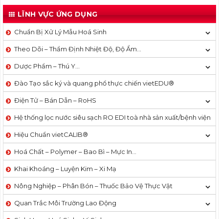
LĨNH VỰC ỨNG DỤNG
Chuẩn Bị Xử Lý Mẫu Hoá Sinh
Theo Dõi – Thẩm Định Nhiệt Độ, Độ Ẩm…
Dược Phẩm – Thú Y…
Đào Tạo sắc ký và quang phổ thực chiến vietEDU®
Điện Tử – Bán Dẫn – RoHS
Hệ thống lọc nước siêu sạch RO EDI​​ toà nhà sản xuất/bệnh viện
Hiệu Chuẩn vietCALIB®
Hoá Chất – Polymer – Bao Bì – Mực In…
Khai Khoáng – Luyện Kim – Xi Mạ
Nông Nghiệp – Phân Bón – Thuốc Bảo Vệ Thực Vật
Quan Trắc Môi Trường Lao Động