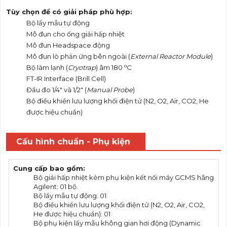
Tùy chọn để có giải pháp phù hợp:
Bộ lấy mẫu tự động
Mô đun cho ống giải hấp nhiệt
Mô đun Headspace động
Mô đun lò phản ứng bên ngoài (
External Reactor Module
)
o
Bộ làm lạnh (
Cryotrap
) âm 180
C
FT-IR Interface (Brill Cell)
Đầu đo 1/4" và 1/2" (
Manual Probe
)
Bộ điều khiển lưu lượng khối điện tử (N2, O2, Air, CO2, He
được hiệu chuẩn)
Cấu hình chuẩn - Phụ kiện
Cung cấp bao gồm:
Bộ giải hấp nhiệt kèm phụ kiện kết nối máy GCMS hãng
Agilent: 01 bộ.
Bộ lấy mẫu tự động: 01
Bộ điều khiển lưu lượng khối điện tử (N2, O2, Air, CO2,
He được hiệu chuẩn): 01
Bộ phụ kiện lấy mẫu không gian hơi động (Dynamic