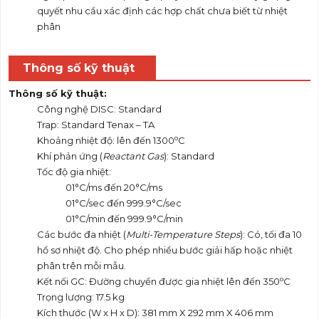
quyết nhu cầu xác định các hợp chất chưa biết từ nhiệt
phân
Thông số kỹ thuật
Thông số kỹ thuật:
Công nghệ DISC: Standard
Trap: Standard Tenax – TA
o
Khoảng nhiệt độ: lên đến 1300
C
Khí phản ứng (
Reactant Gas
): Standard
Tốc độ gia nhiệt:
01°C/ms đến 20°C/ms
01°C/sec đến 999.9°C/sec
01°C/min đến 999.9°C/min
Các bước đa nhiệt (
Multi-Temperature Steps
): Có, tối đa 10
hồ sơ nhiệt độ. Cho phép nhiều bước giải hấp hoặc nhiệt
phân trên mỗi mẫu.
o
Kết nối GC: Đường chuyển được gia nhiệt lên đến 350
C
Trọng lượng: 17.5 kg
Kích thước (W x H x D): 381 mm X 292 mm X 406 mm