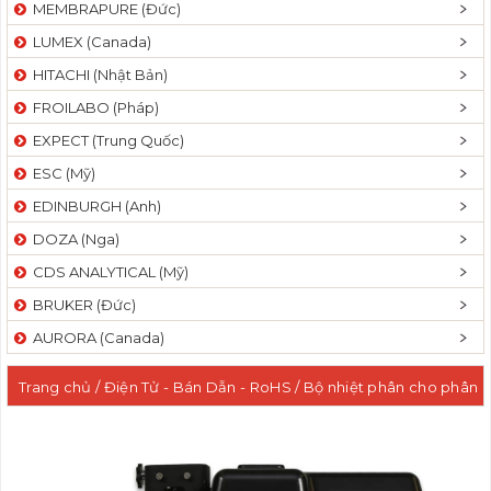
MEMBRAPURE (Đức)
LUMEX (Canada)
HITACHI (Nhật Bản)
FROILABO (Pháp)
EXPECT (Trung Quốc)
ESC (Mỹ)
EDINBURGH (Anh)
DOZA (Nga)
CDS ANALYTICAL (Mỹ)
BRUKER (Đức)
AURORA (Canada)
Trang chủ
/
Điện Tử - Bán Dẫn - RoHS
/
Bộ nhiệt phân cho phân
tích Brominated và Phthalate
/ Bộ nhiệt phân CDS Pyrolysis
6200 Pyrolyzer