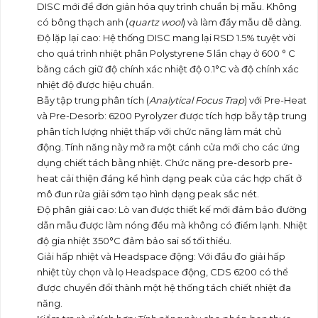
DISC mới để đơn giản hóa quy trình chuẩn bị mẫu. Không
có bông thạch anh (
quartz wool
) và làm đầy mẫu dễ dàng.
Độ lặp lại cao: Hệ thống DISC mang lại RSD 1.5% tuyệt vời
cho quá trình nhiệt phân Polystyrene 5 lần chạy ở 600 ° C
bằng cách giữ độ chính xác nhiệt độ 0.1°C và độ chính xác
nhiệt độ được hiệu chuẩn.
Bẫy tập trung phân tích (
Analytical Focus Trap
) với Pre-Heat
và Pre-Desorb: 6200 Pyrolyzer được tích hợp bẫy tập trung
phân tích lượng nhiệt thấp với chức năng làm mát chủ
động. Tính năng này mở ra một cánh cửa mới cho các ứng
dụng chiết tách bằng nhiệt. Chức năng pre-desorb pre-
heat cải thiện đáng kể hình dạng peak của các hợp chất ở
mô đun rửa giải sớm tạo hình dạng peak sắc nét.
Độ phân giải cao: Lò van được thiết kế mới đảm bảo đường
dẫn mẫu được làm nóng đều mà không có điểm lạnh. Nhiệt
độ gia nhiệt 350°C đảm bảo sai số tối thiểu.
Giải hấp nhiệt và Headspace động: Với đầu đo giải hấp
nhiệt tùy chọn và lọ Headspace động, CDS 6200 có thể
được chuyển đổi thành một hệ thống tách chiết nhiệt đa
năng.