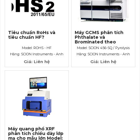
Tiêu chuẩn RoHs và
Máy GCMS phân tích
tiêu chuẩn HF?
Phthalate và
Brominated theo
RoHS2
Model: ROHS - HF
Model: SCION 456-SQ / Pyrolysis
CDS6200
Hãng: SCION Instruments - Anh
Hãng: SCION Instruments - Anh
Giá: Liên hệ
Giá: Liên hệ
Máy quang phổ XRF
phân tích chiều dày lớp
mạ cho mẫu lớn Model: