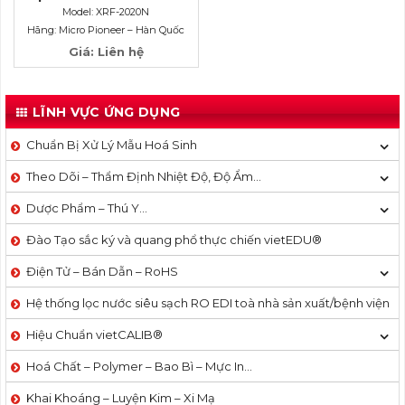
XRF-2020N
Model: XRF-2020N
Hãng: Micro Pioneer – Hàn Quốc
Giá: Liên hệ
LĨNH VỰC ỨNG DỤNG
Chuẩn Bị Xử Lý Mẫu Hoá Sinh
Theo Dõi – Thẩm Định Nhiệt Độ, Độ Ẩm…
Dược Phẩm – Thú Y…
Đào Tạo sắc ký và quang phổ thực chiến vietEDU®
Điện Tử – Bán Dẫn – RoHS
Hệ thống lọc nước siêu sạch RO EDI​​ toà nhà sản xuất/bệnh viện
Hiệu Chuẩn vietCALIB®
Hoá Chất – Polymer – Bao Bì – Mực In…
Khai Khoáng – Luyện Kim – Xi Mạ