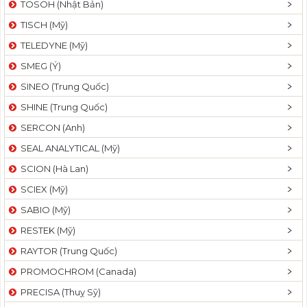
TOSOH (Nhật Bản)
t
TISCH (Mỹ)
i
o
TELEDYNE (Mỹ)
n
SMEG (Ý)
SINEO (Trung Quốc)
SHINE (Trung Quốc)
SERCON (Anh)
SEAL ANALYTICAL (Mỹ)
SCION (Hà Lan)
SCIEX (Mỹ)
SABIO (Mỹ)
RESTEK (Mỹ)
RAYTOR (Trung Quốc)
PROMOCHROM (Canada)
PRECISA (Thuỵ Sỹ)