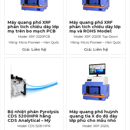
Máy quang phổ XRF
Máy quang phổ XRF
phân tích chiều dày lớp
phân tích chiều dày lớp
mạ trên bo mạch PCB
mạ và ROHS Model:
XRF-2020R Top-Down
Model: XRF-2020PCB
Model: XRF-2020R Top-Down
Hãng: Micro Pioneer – Hàn Quốc
Hãng: Micro Pioneer – Hàn Quốc
Giá: Liên hệ
Giá: Liên hệ
Bộ nhiệt phân Pyrolysis
Máy quang phổ huỳnh
CDS 5200HPR hãng
quang tia X đo độ dày
CDS Analytical – Mỹ
lớp phủ cho mẫu nhỏ
XRF-2020L
Model: CDS 5200 HPR
Model: XRF-2020L