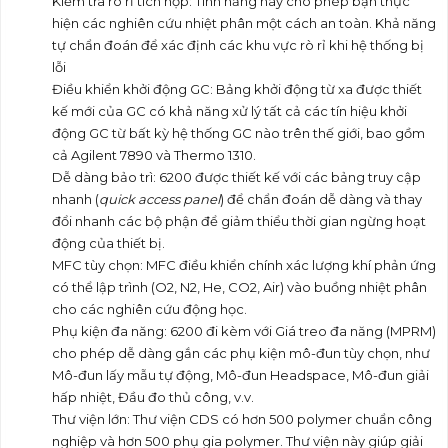
Kiểm tra rò rỉ tích hợp: Tính năng này cho phép bạn thực
hiện các nghiên cứu nhiệt phân một cách an toàn. Khả năng
tự chẩn đoán để xác định các khu vực rò rỉ khi hệ thống bị
lỗi
Điều khiển khởi động GC: Bảng khởi động từ xa được thiết
kế mới của GC có khả năng xử lý tất cả các tín hiệu khởi
động GC từ bất kỳ hệ thống GC nào trên thế giới, bao gồm
cả Agilent 7890 và Thermo 1310.
Dễ dàng bảo trì: 6200 được thiết kế với các bảng truy cập
nhanh (
quick access panel
) để chẩn đoán dễ dàng và thay
đổi nhanh các bộ phận để giảm thiểu thời gian ngừng hoạt
động của thiết bị.
MFC tùy chọn: MFC điều khiển chính xác lượng khí phản ứng
có thể lập trình (O2, N2, He, CO2, Air) vào buồng nhiệt phân
cho các nghiên cứu động học.
Phụ kiện đa năng: 6200 đi kèm với Giá treo đa năng (MPRM)
cho phép dễ dàng gắn các phụ kiện mô-đun tùy chọn, như
Mô-đun lấy mẫu tự động, Mô-đun Headspace, Mô-đun giải
hấp nhiệt, Đầu đo thủ công, v.v.
Thư viện lớn: Thư viện CDS có hơn 500 polymer chuẩn công
nghiệp và hơn 500 phụ gia polymer. Thư viện này giúp giải