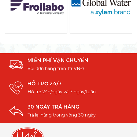
MIỄN PHÍ VẬN CHUYỂN
Với đơn hàng trên 1tr VNĐ
HỖ TRỢ 24/7
Hỗ trợ 24h/ngày và 7 ngày/tuần
30 NGÀY TRẢ HÀNG
Trả lại hàng trong vòng 30 ngày