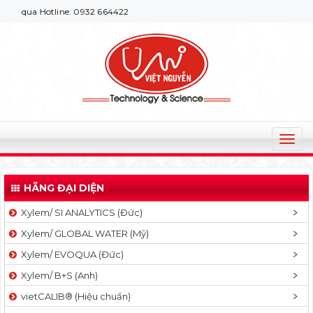
Hotline: 0932 664422
T
o
g
HÃNG ĐẠI DIỆN
g
l
Xylem/ SI ANALYTICS (Đức)
e
Xylem/ GLOBAL WATER (Mỹ)
n
a
Xylem/ EVOQUA (Đức)
v
Xylem/ B+S (Anh)
i
g
vietCALIB® (Hiệu chuẩn)
a