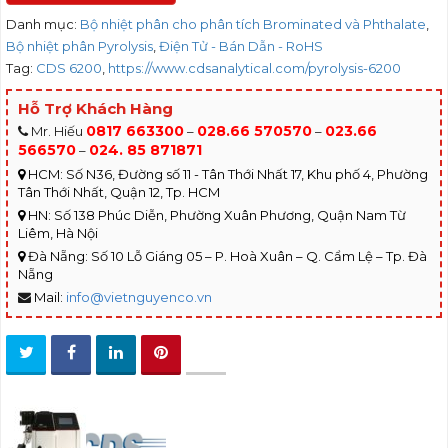
Danh mục:
Bộ nhiệt phân cho phân tích Brominated và Phthalate
,
Bộ nhiệt phân Pyrolysis
,
Điện Tử - Bán Dẫn - RoHS
Tag:
CDS 6200
,
https://www.cdsanalytical.com/pyrolysis-6200
Hỗ Trợ Khách Hàng
0817 663300
028.66 570570
023.66
Mr. Hiếu
–
–
566570
024. 85 871871
–
HCM: Số N36, Đường số 11 - Tân Thới Nhất 17, Khu phố 4, Phường
Tân Thới Nhất, Quận 12, Tp. HCM
HN: Số 138 Phúc Diễn, Phường Xuân Phương, Quận Nam Từ
Liêm, Hà Nội
Đà Nẵng: Số 10 Lỗ Giáng 05 – P. Hoà Xuân – Q. Cẩm Lệ – Tp. Đà
Nẵng
Mail:
info@vietnguyenco.vn