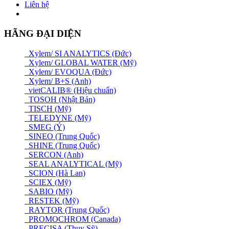
Liên hệ
HÃNG ĐẠI DIỆN
Xylem/ SI ANALYTICS (Đức)
Xylem/ GLOBAL WATER (Mỹ)
Xylem/ EVOQUA (Đức)
Xylem/ B+S (Anh)
vietCALIB® (Hiệu chuẩn)
TOSOH (Nhật Bản)
TISCH (Mỹ)
TELEDYNE (Mỹ)
SMEG (Ý)
SINEO (Trung Quốc)
SHINE (Trung Quốc)
SERCON (Anh)
SEAL ANALYTICAL (Mỹ)
SCION (Hà Lan)
SCIEX (Mỹ)
SABIO (Mỹ)
RESTEK (Mỹ)
RAYTOR (Trung Quốc)
PROMOCHROM (Canada)
PRECISA (Thuỵ Sỹ)