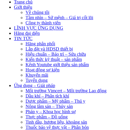
Trang chủ
Giới thiệu
Về chúng tôi
Tầm nhìn – Sứ mệnh – Giá trị cốt lõi
Công ty thành viên
LĨNH VỰC ỨNG DỤNG
Hãng đại diện
TIN TỨC
Hãng phân phối
Lắp đặt và HDSD thiết bị
Hiệu chuẩn – Bảo trì – Sửa chữa
Kiến thức kỹ thuật – sản phẩm
Kênh Youtube giới thiệu sản phẩm
Hoạt động sự kiện
Khuyến mãi
Tuyển dụng
Ứng dụng – Giải pháp
Môi trường Vimcert – Môi trường Lao động
Dầu khí – Phân tích khí
Dược phẩm – Mỹ phẩm – Thú y
Nông lâm sản – Thủy sản
Pháp y – Khoa học hình sự
Thực phẩm – Đồ uống
Tinh dầu, hương liệu, khoáng sản
Thuốc bảo vệ thực vật – Phân bón