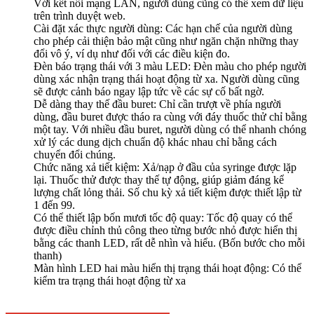
Với kết nối mạng LAN, người dùng cũng có thể xem dữ liệu
trên trình duyệt web.
Cài đặt xác thực người dùng: Các hạn chế của người dùng
cho phép cải thiện bảo mật cũng như ngăn chặn những thay
đổi vô ý, ví dụ như đối với các điều kiện đo.
Đèn báo trạng thái với 3 màu LED: Đèn màu cho phép người
dùng xác nhận trạng thái hoạt động từ xa. Người dùng cũng
sẽ được cảnh báo ngay lập tức về các sự cố bất ngờ.
Dễ dàng thay thế đầu buret: Chỉ cần trượt về phía người
dùng, đầu buret được tháo ra cùng với đáy thuốc thử chỉ bằng
một tay. Với nhiều đầu buret, người dùng có thể nhanh chóng
xử lý các dung dịch chuẩn độ khác nhau chỉ bằng cách
chuyển đổi chúng.
Chức năng xả tiết kiệm: Xả/nạp ở đầu của syringe được lặp
lại. Thuốc thử được thay thế tự động, giúp giảm đáng kể
lượng chất lỏng thải. Số chu kỳ xả tiết kiệm được thiết lập từ
1 đến 99.
Có thể thiết lập bốn mươi tốc độ quay: Tốc độ quay có thể
được điều chỉnh thủ công theo từng bước nhỏ được hiển thị
bằng các thanh LED, rất dễ nhìn và hiểu. (Bốn bước cho mỗi
thanh)
Màn hình LED hai màu hiển thị trạng thái hoạt động: Có thể
kiểm tra trạng thái hoạt động từ xa