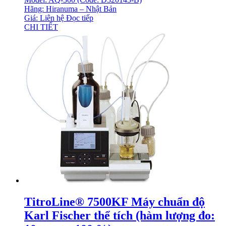
Hãng: Hiranuma – Nhật Bản
Giá: Liên hệ
Đọc tiếp
CHI TIẾT
TitroLine® 7500KF Máy chuẩn độ
Karl Fischer thể tích (hàm lượng đo: