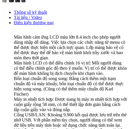
Thông số kỹ thuật
Tài liệu / Video
Điều kiện thương mại
Màn hình cảm ứng LCD màu lớn 8.4 inch cho phép người
dùng nhập dễ dàng. Việc lựa chọn các chức năng từ menu có
thể được thực hiện một cách trực quan. Lớp màng bảo vệ có
thể được thay thế để bảo vệ màn hình khỏi trầy xước và hao
mòn theo thời gian.
Màn hình LCD có thể điều chỉnh 16 vị trí: Mỗi người dùng
có thể điều chỉnh góc độ theo ý muốn. Vị trí có thể được khóa
để màn hình không bị dịch chuyển khi chạm vào.
Bốn loại chuẩn độ song song: Bằng cách thêm một trạm
chuẩn độ và máy khuấy, bốn loại chuẩn độ có thể được thực
hiện song song. (Cũng có thể thêm máy chuẩn độ Karl
Fischer)
Máy in nhiệt tích hợp: Được trang bị máy in nhiệt tích hợp với
cuộn giấy rộng 58 mm, có thể thiết lập đơn giản bằng cách
lắp cuộn giấy vào và đóng nắp.
Cổng USB/LAN: Khoảng 9.900 kết quả được lưu trữ trên thẻ
nhớ USB. Với phần mềm tùy chọn, người dùng có thể xem
dữ liệu trên máy tính hoặc sử dụng chức năng tính toán lại.