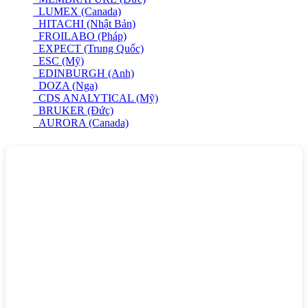
LUMEX (Canada)
HITACHI (Nhật Bản)
FROILABO (Pháp)
EXPECT (Trung Quốc)
ESC (Mỹ)
EDINBURGH (Anh)
DOZA (Nga)
CDS ANALYTICAL (Mỹ)
BRUKER (Đức)
AURORA (Canada)