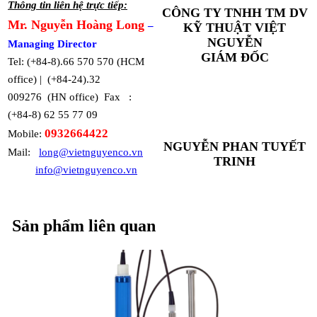
Thông tin liên hệ trực tiếp:
CÔNG TY TNHH TM DV
Mr. Nguyễn Hoàng Long
–
KỸ THUẬT VIỆT
NGUYỄN
Managing Director
GIÁM ĐỐC
Tel: (+84-8).66 570 570 (HCM
office) | (+84-24).32
009276 (HN office) Fax :
(+84-8) 62 55 77 09
0932664422
Mobile:
NGUYỄN PHAN TUYẾT
Mail:
long@vietnguyenco.vn
TRINH
info@vietnguyenco.vn
Sản phẩm liên quan