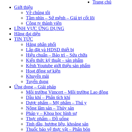
Trang chủ
Giới thiệu
Về chúng tôi
Tầm nhìn – Sứ mệnh – Giá trị cốt lõi
Công ty thành viên
LĨNH VỰC ỨNG DỤNG
Hãng đại diện
TIN TỨC
Hãng phân phối
Lắp đặt và HDSD thiết bị
Hiệu chuẩn – Bảo trì – Sửa chữa
Kiến thức kỹ thuật – sản phẩm
Kênh Youtube giới thiệu sản phẩm
Hoạt động sự kiện
Khuyến mãi
Tuyển dụng
Ứng dụng – Giải pháp
Môi trường Vimcert – Môi trường Lao động
Dầu khí – Phân tích khí
Dược phẩm – Mỹ phẩm – Thú y
Nông lâm sản – Thủy sản
Pháp y – Khoa học hình sự
Thực phẩm – Đồ uống
Tinh dầu, hương liệu, khoáng sản
Thuốc bảo vệ thực vật – Phân bón