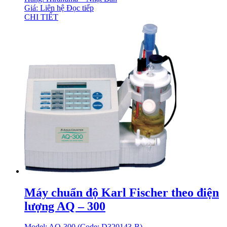
Giá: Liên hệ
Đọc tiếp
CHI TIẾT
Máy chuẩn độ Karl Fischer theo điện
lượng AQ – 300
Model: AQ-300 (Code: D320143-B)