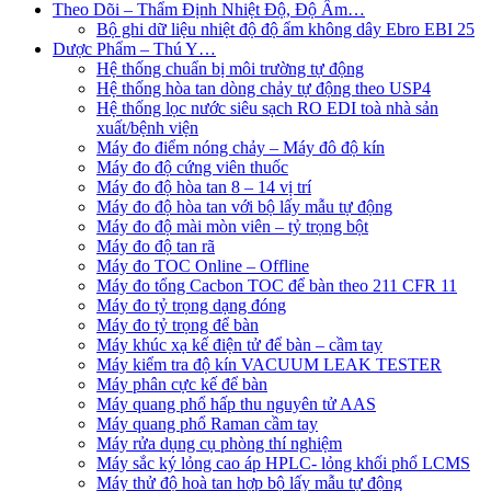
Theo Dõi – Thẩm Định Nhiệt Độ, Độ Ẩm…
Bộ ghi dữ liệu nhiệt độ độ ẩm không dây Ebro EBI 25
Dược Phẩm – Thú Y…
Hệ thống chuẩn bị môi trường tự động
Hệ thống hòa tan dòng chảy tự động theo USP4
Hệ thống lọc nước siêu sạch RO EDI​​ toà nhà sản
xuất/bệnh viện
Máy đo điểm nóng chảy – Máy đô độ kín
Máy đo độ cứng viên thuốc
Máy đo độ hòa tan 8 – 14 vị trí
Máy đo độ hòa tan với bộ lấy mẫu tự động
Máy đo độ mài mòn viên – tỷ trọng bột
Máy đo độ tan rã
Máy đo TOC Online – Offline
Máy đo tổng Cacbon TOC để bàn theo 211 CFR 11
Máy đo tỷ trọng dạng đóng
Máy đo tỷ trọng để bàn
Máy khúc xạ kế điện tử để bàn – cầm tay
Máy kiểm tra độ kín VACUUM LEAK TESTER
Máy phân cực kế để bàn
Máy quang phổ hấp thu nguyên tử AAS
Máy quang phổ Raman cầm tay
Máy rửa dụng cụ phòng thí nghiệm
Máy sắc ký lỏng cao áp HPLC- lỏng khối phổ LCMS
Máy thử độ hoà tan hợp bộ lấy mẫu tự động