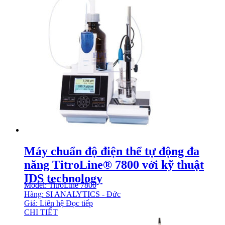
Máy chuẩn độ điện thể tự động đa
năng TitroLine® 7800 với kỹ thuật
IDS technology
Model: TitroLine 7800
Hãng: SI ANALYTICS - Đức
Giá: Liên hệ
Đọc tiếp
CHI TIẾT