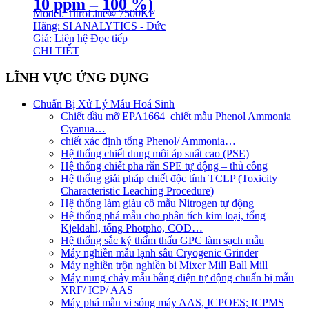
10 ppm – 100 %)
Model: TitroLine® 7500KF
Hãng: SI ANALYTICS - Đức
Giá: Liên hệ
Đọc tiếp
CHI TIẾT
LĨNH VỰC ỨNG DỤNG
Chuẩn Bị Xử Lý Mẫu Hoá Sinh
Chiết dầu mỡ EPA1664_chiết mẫu Phenol Ammonia
Cyanua…
chiết xác định tổng Phenol/ Ammonia…
Hệ thống chiết dung môi áp suất cao (PSE)
Hệ thống chiết pha rắn SPE tự động – thủ công
Hệ thống giải pháp chiết độc tính TCLP (Toxicity
Characteristic Leaching Procedure)
Hệ thống làm giàu cô mẫu Nitrogen tự động
Hệ thống phá mẫu cho phân tích kim loại, tổng
Kjeldahl, tổng Photpho, COD…
Hệ thống sắc ký thẩm thấu GPC làm sạch mẫu
Máy nghiền mẫu lạnh sâu Cryogenic Grinder
Máy nghiền trộn nghiền bi Mixer Mill Ball Mill
Máy nung chảy mẫu bằng điện tự động chuẩn bị mẫu
XRF/ ICP/ AAS
Máy phá mẫu vi sóng máy AAS, ICPOES; ICPMS