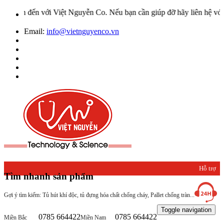
 với Việt Nguyễn Co. Nếu bạn cần giúp đỡ hãy liên hệ với chúng tôi
Email:
info@vietnguyenco.vn
Hỗ trợ
Tìm nhanh sản phẩm
khách
Gợi ý tìm kiếm: Tủ hút khí độc, tủ đựng hóa chất chống cháy, Pallet chống tràn...
hàng
Toggle navigation
0785 664422
0785 664422
Miền Bắc
Miền Nam