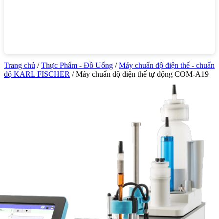
Trang chủ
/
Thực Phẩm - Đồ Uống
/
Máy chuẩn độ điện thế - chuẩn
độ KARL FISCHER
/ Máy chuẩn độ điện thế tự động COM-A19