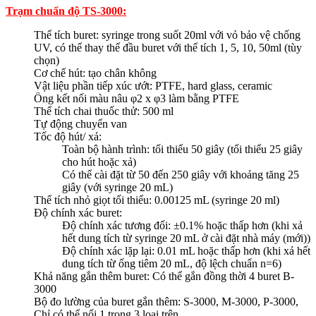
Trạm chuẩn độ TS-3000:
Thể tích buret: syringe trong suốt 20ml với vỏ bảo vệ chống
UV, có thể thay thế đầu buret với thế tích 1, 5, 10, 50ml (tùy
chọn)
Cơ chế hút: tạo chân không
Vật liệu phần tiếp xúc ướt: PTFE, hard glass, ceramic
Ống kết nối màu nâu φ2 x φ3 làm bằng PTFE
Thể tích chai thuốc thử: 500 ml
Tự động chuyển van
Tốc độ hút/ xả:
Toàn bộ hành trình: tối thiểu 50 giây (tối thiểu 25 giây
cho hút hoặc xả)
Có thể cài đặt từ 50 đến 250 giây với khoảng tăng 25
giây (với syringe 20 mL)
Thể tích nhỏ giọt tối thiểu: 0.00125 mL (syringe 20 ml)
Độ chính xác buret:
Độ chính xác tương đối: ±0.1% hoặc thấp hơn (khi xả
hết dung tích từ syringe 20 mL ở cài đặt nhà máy (mới))
Độ chính xác lặp lại: 0.01 mL hoặc thấp hơn (khi xả hết
dung tích từ ống tiêm 20 mL, độ lệch chuẩn n=6)
Khả năng gắn thêm buret: Có thể gắn đồng thời 4 buret B-
3000
Bộ đo lường của buret gắn thêm: S-3000, M-3000, P-3000,
Chỉ có thể nối 1 trong 3 loại trên