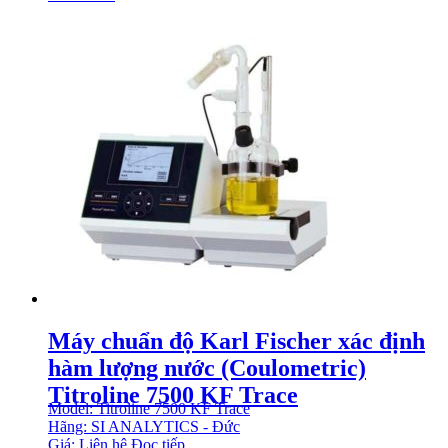
Máy chuẩn độ Karl Fischer xác định
hàm lượng nước (Coulometric)
Titroline 7500 KF Trace
Model: Titroline 7500 KF Trace
Hãng: SI ANALYTICS - Đức
Giá: Liên hệ
Đọc tiếp