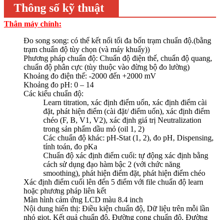
Thông số kỹ thuật
Thân máy chính:
Đo song song: có thể kết nối tối đa bốn trạm chuẩn độ.(bằng
trạm chuẩn độ tùy chọn (và máy khuấy))
Phương pháp chuẩn độ: Chuẩn độ điện thế, chuẩn độ quang,
chuẩn độ phân cực (tùy thuộc vào đừng bộ đo lường)
Khoảng đo điện thế: -2000 đến +2000 mV
Khoảng đo pH: 0 – 14
Các kiểu chuẩn độ:
Learn titration, xác định điểm uốn, xác định điểm cài
đặt, phát hiện điểm (cài đặt/ điểm uốn), xác định điểm
chéo (F, B, V1, V2), xác định giá trị Neutralization
trong sản phẩm dầu mỏ (oil 1, 2)
Các chuẩn độ khác: pH-Stat (1, 2), đo pH, Dispensing,
tính toán, đo pKa
Chuẩn độ xác định điểm cuối: tự động xác định bằng
cách sử dụng đạo hàm bậc 2 (với chức năng
smoothing), phát hiện điểm đặt, phát hiện điểm chéo
Xác định điểm cuối lên đến 5 điểm với file chuẩn độ learn
hoặc phương pháp liên kết
Màn hình cảm ứng LCD màu 8.4 inch
Nội dung hiển thị: Điều kiện chuẩn độ, Dữ liệu trên mỗi lần
nhỏ giọt, Kết quả chuẩn độ, Đường cong chuẩn độ, Đường