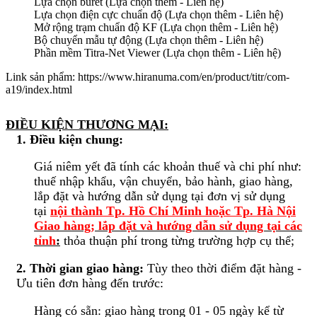
Lựa chọn buret (Lựa chọn thêm - Liên hệ)
Lựa chọn điện cực chuẩn độ (Lựa chọn thêm - Liên hệ)
Mở rộng trạm chuẩn độ KF (Lựa chọn thêm - Liên hệ)
Bộ chuyển mẫu tự động (Lựa chọn thêm - Liên hệ)
Phần mềm Titra-Net Viewer (Lựa chọn thêm - Liên hệ)
Link sản phẩm: https://www.hiranuma.com/en/product/titr/com-
a19/index.html
ĐIỀU KIỆN THƯƠNG MẠI:
1. Điều kiện chung:
Giá niêm yết đã tính các khoản thuế và chi phí như:
thuế nhập khẩu, vận chuyển, bảo hành, giao hàng,
lắp đặt và hướng dẫn sử dụng tại đơn vị sử dụng
tại
nội thành Tp. Hồ Chí Minh hoặc Tp. Hà Nội
Giao hàng; lắp đặt và hướng dẫn sử dụng tại các
tỉnh
:
thỏa thuận phí trong từng trường hợp cụ thể;
2. Thời gian giao hàng:
Tùy theo thời điểm đặt hàng -
Ưu tiên đơn hàng đến trước:
Hàng có sẵn: giao hàng trong 01 - 05 ngày kể từ