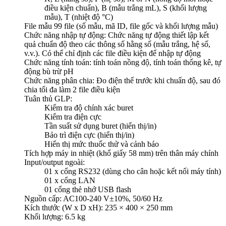
điều kiện chuẩn), B (mẫu trắng mL), S (khối lượng
mẫu), T (nhiệt độ °C)
File mẫu 99 file (số mẫu, mã ID, file gốc và khối lượng mẫu)
Chức năng nhập tự động: Chức năng tự động thiết lập kết
quả chuẩn độ theo các thông số hằng số (mẫu trắng, hệ số,
v.v.). Có thể chỉ định các file điều kiện để nhập tự động
Chức năng tính toán: tính toán nồng độ, tính toán thống kê, tự
động bù trừ pH
Chức năng phân chia: Đo điện thế trước khi chuẩn độ, sau đó
chia tối đa làm 2 file điều kiện
Tuân thủ GLP:
Kiểm tra độ chính xác buret
Kiểm tra điện cực
Tần suất sử dụng buret (hiển thị/in)
Bảo trì điện cực (hiển thị/in)
Hiển thị mức thuốc thử và cảnh báo
Tích hợp máy in nhiệt (khổ giấy 58 mm) trên thân máy chính
Input/output ngoài:
01 x cổng RS232 (dùng cho cân hoặc kết nối máy tính)
01 x cổng LAN
01 cổng thẻ nhớ USB flash
Nguồn cấp: AC100-240 V±10%, 50/60 Hz
Kích thước (W x D xH): 235 × 400 × 250 mm
Khối lượng: 6.5 kg