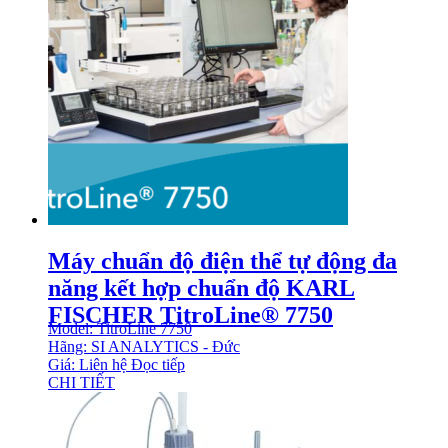
Máy chuẩn độ điện thể tự động đa
năng kết hợp chuẩn độ KARL
FISCHER TitroLine® 7750
Model: TitroLine 7750
Hãng: SI ANALYTICS - Đức
Giá: Liên hệ
Đọc tiếp
CHI TIẾT