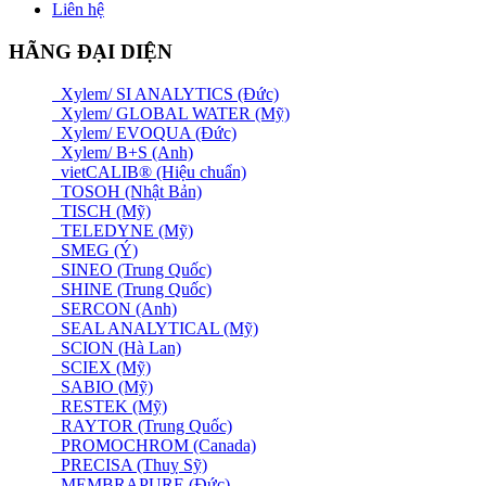
Liên hệ
HÃNG ĐẠI DIỆN
Xylem/ SI ANALYTICS (Đức)
Xylem/ GLOBAL WATER (Mỹ)
Xylem/ EVOQUA (Đức)
Xylem/ B+S (Anh)
vietCALIB® (Hiệu chuẩn)
TOSOH (Nhật Bản)
TISCH (Mỹ)
TELEDYNE (Mỹ)
SMEG (Ý)
SINEO (Trung Quốc)
SHINE (Trung Quốc)
SERCON (Anh)
SEAL ANALYTICAL (Mỹ)
SCION (Hà Lan)
SCIEX (Mỹ)
SABIO (Mỹ)
RESTEK (Mỹ)
RAYTOR (Trung Quốc)
PROMOCHROM (Canada)
PRECISA (Thuỵ Sỹ)
MEMBRAPURE (Đức)