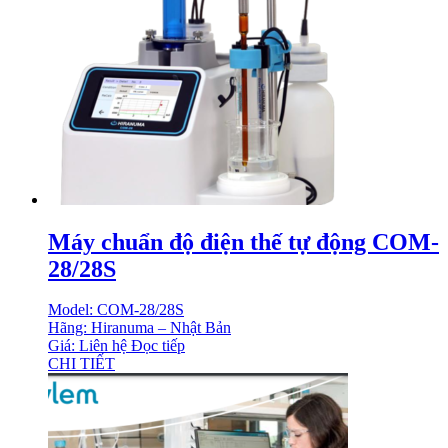
Máy chuẩn độ điện thế tự động COM-
28/28S
Model: COM-28/28S
Hãng: Hiranuma – Nhật Bản
Giá: Liên hệ
Đọc tiếp
CHI TIẾT