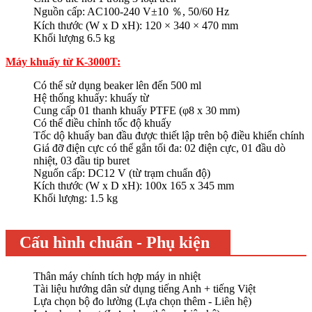
Nguồn cấp: AC100-240 V±10 ％, 50/60 Hz
Kích thước (W x D xH): 120 × 340 × 470 mm
Khối lượng 6.5 kg
Máy khuấy từ K-3000T:
Có thể sử dụng beaker lên đến 500 ml
Hệ thống khuấy: khuấy từ
Cung cấp 01 thanh khuấy PTFE (φ8 x 30 mm)
Có thể điều chỉnh tốc độ khuấy
Tốc dộ khuấy ban đầu được thiết lập trên bộ điều khiển chính
Giá đỡ điện cực có thể gắn tối đa: 02 điện cực, 01 đầu dò
nhiệt, 03 đầu tip buret
Nguốn cấp: DC12 V (từ trạm chuẩn độ)
Kích thước (W x D xH): 100x 165 x 345 mm
Khối lượng: 1.5 kg
Cấu hình chuẩn - Phụ kiện
Thân máy chính tích hợp máy in nhiệt
Tài liệu hướng dân sử dụng tiếng Anh + tiếng Việt
Lựa chọn bộ đo lường (Lựa chọn thêm - Liên hệ)