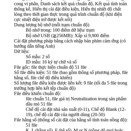
cong vi phân, Danh sách kết quả chuẩn độ, Kết quả tính toán
thống kê, Hiển thị cài đặt điều kiện, Hiển thị nhiệt độ chất
lỏng theo thời gian thực trong quá trình chuẩn độ (khi điện
cực nhiệt điện trở được kết nối)
Dung lượng bộ nhớ (mỗi trạm chuẩn độ)
Bộ nhớ trong: 100 điểm dữ liệu/ trạm
Bộ nhớ USB (≧256MB): Xấp xỉ 9,900 điểm
Cài đặt phương pháp bằng cách nhập bàn phím cảm ứng (có
hướng dẫn tiếng Anh)
Dữ liệu:
Số mẫu: 2 số
ID mẫu: 16 ký tự chữ và số
File gốc: file thực hiện chuẩn độ 51 file
Số file điều kiện: 51 file (bao gồm thông số phương pháp, file
hằng số, file chế độ điều khiển)
Số lượng file điều kiện được liên kết: 9 file (tối đa 5 file trong
trường hợp liên kết tệp chuẩn độ)
File điều khiển chuẩn độ:
file chuẩn 51, file giá trị Neutralization trong sản phẩm
dầu mỏ 51 file
Chế độ cài đặt nhà sản xuất (0-11), Chế độ Blank (12-
19), chế độ cài đặt của người dùng (20-50)
File hằng số (thông số cài đặt của hằng số tính toán nồng độ):
51 file
K, L (hằng số), F (hệ số), M or N (nồng dộ mol hoặc