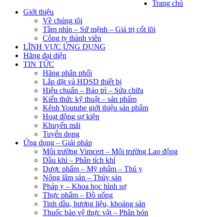
Trang chủ
Giới thiệu
Về chúng tôi
Tầm nhìn – Sứ mệnh – Giá trị cốt lõi
Công ty thành viên
LĨNH VỰC ỨNG DỤNG
Hãng đại diện
TIN TỨC
Hãng phân phối
Lắp đặt và HDSD thiết bị
Hiệu chuẩn – Bảo trì – Sửa chữa
Kiến thức kỹ thuật – sản phẩm
Kênh Youtube giới thiệu sản phẩm
Hoạt động sự kiện
Khuyến mãi
Tuyển dụng
Ứng dụng – Giải pháp
Môi trường Vimcert – Môi trường Lao động
Dầu khí – Phân tích khí
Dược phẩm – Mỹ phẩm – Thú y
Nông lâm sản – Thủy sản
Pháp y – Khoa học hình sự
Thực phẩm – Đồ uống
Tinh dầu, hương liệu, khoáng sản
Thuốc bảo vệ thực vật – Phân bón