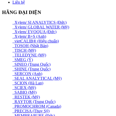
Liên hệ
HÃNG ĐẠI DIỆN
Xylem/ SI ANALYTICS (Đức)
Xylem/ GLOBAL WATER (Mỹ)
Xylem/ EVOQUA (Đức)
Xylem/ B+S (Anh)
vietCALIB® (Hiệu chuẩn)
TOSOH (Nhật Bản)
TISCH (Mỹ)
TELEDYNE (Mỹ)
SMEG (Ý)
SINEO (Trung Quốc)
SHINE (Trung Quốc)
SERCON (Anh)
SEAL ANALYTICAL (Mỹ)
SCION (Hà Lan)
SCIEX (Mỹ)
SABIO (Mỹ)
RESTEK (Mỹ)
RAYTOR (Trung Quốc)
PROMOCHROM (Canada)
PRECISA (Thuỵ Sỹ)
MEMBRAPURE (Đức)