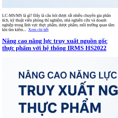
LC-MS/MS là gì? Đây là câu hỏi được rất nhiều chuyên gia phân
tích, kỹ thuật viên phòng thí nghiệm, nhà nghiên cứu và doanh
nghiệp trong lĩnh vực thực phẩm, dược phẩm, môi trường quan tâm
khi tìm kiếm...
Xem chi tiết
Nâng cao năng lực truy xuất nguồn gốc
thực phẩm với hệ thống IRMS HS2022