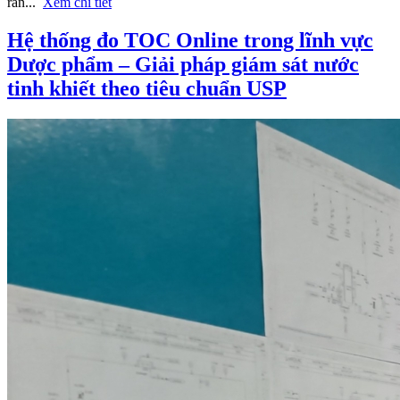
rắn...
Xem chi tiết
Hệ thống đo TOC Online trong lĩnh vực
Dược phẩm – Giải pháp giám sát nước
tinh khiết theo tiêu chuẩn USP