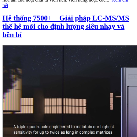
tiết
Hệ thống 7500+ – Giải pháp LC-MS/MS
thế hệ mới cho định lượng siêu nhạy và
bền bỉ