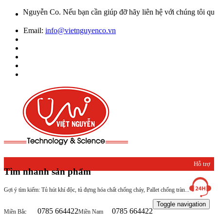
p đỡ hãy liên hệ với chúng tôi qua Hotline: 0932 664422
Email:
info@vietnguyenco.vn
Hỗ trợ
Tìm nhanh sản phẩm
khách
Gợi ý tìm kiếm: Tủ hút khí độc, tủ đựng hóa chất chống cháy, Pallet chống tràn...
hàng
Toggle navigation
0785 664422
0785 664422
Miền Bắc
Miền Nam