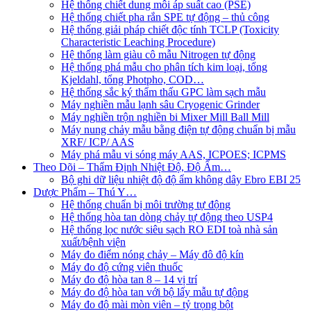
Hệ thống chiết dung môi áp suất cao (PSE)
Hệ thống chiết pha rắn SPE tự động – thủ công
Hệ thống giải pháp chiết độc tính TCLP (Toxicity
Characteristic Leaching Procedure)
Hệ thống làm giàu cô mẫu Nitrogen tự động
Hệ thống phá mẫu cho phân tích kim loại, tổng
Kjeldahl, tổng Photpho, COD…
Hệ thống sắc ký thẩm thấu GPC làm sạch mẫu
Máy nghiền mẫu lạnh sâu Cryogenic Grinder
Máy nghiền trộn nghiền bi Mixer Mill Ball Mill
Máy nung chảy mẫu bằng điện tự động chuẩn bị mẫu
XRF/ ICP/ AAS
Máy phá mẫu vi sóng máy AAS, ICPOES; ICPMS
Theo Dõi – Thẩm Định Nhiệt Độ, Độ Ẩm…
Bộ ghi dữ liệu nhiệt độ độ ẩm không dây Ebro EBI 25
Dược Phẩm – Thú Y…
Hệ thống chuẩn bị môi trường tự động
Hệ thống hòa tan dòng chảy tự động theo USP4
Hệ thống lọc nước siêu sạch RO EDI​​ toà nhà sản
xuất/bệnh viện
Máy đo điểm nóng chảy – Máy đô độ kín
Máy đo độ cứng viên thuốc
Máy đo độ hòa tan 8 – 14 vị trí
Máy đo độ hòa tan với bộ lấy mẫu tự động
Máy đo độ mài mòn viên – tỷ trọng bột