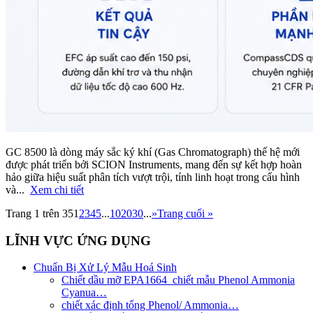
GC 8500 là dòng máy sắc ký khí (Gas Chromatograph) thế hệ mới
được phát triển bởi SCION Instruments, mang đến sự kết hợp hoàn
hảo giữa hiệu suất phân tích vượt trội, tính linh hoạt trong cấu hình
và...
Xem chi tiết
Trang 1 trên 35
1
2
3
4
5
...
10
20
30
...
»
Trang cuối »
LĨNH VỰC ỨNG DỤNG
Chuẩn Bị Xử Lý Mẫu Hoá Sinh
Chiết dầu mỡ EPA1664_chiết mẫu Phenol Ammonia
Cyanua…
chiết xác định tổng Phenol/ Ammonia…