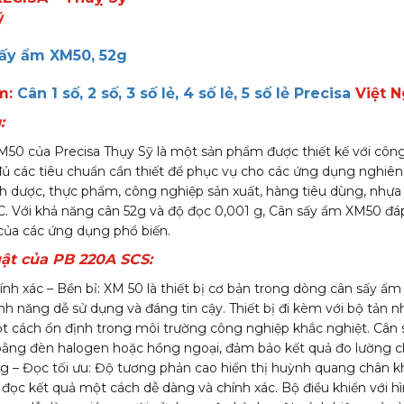
ỹ
ấy ẩm XM50, 52g
m:
Cân 1 số, 2 số, 3 số lẻ, 4 số lẻ, 5 số lẻ Precisa
Việt 
:
50 của Precisa Thụy Sỹ là một sản phẩm được thiết kế với công
ủ các tiêu chuẩn cần thiết để phục vụ cho các ứng dụng nghiên
 dược, thực phẩm, công nghiệp sản xuất, hàng tiêu dùng, nhựa
. Với khả năng cân 52g và độ đọc 0,001 g, Cân sấy ẩm XM50 đá
của các ứng dụng phổ biến.
ật của PB 220A SCS:
ính xác – Bền bỉ: XM 50 là thiết bị cơ bản trong dòng cân sấy ẩm
ính năng dễ sử dụng và đáng tin cậy. Thiết bị đi kèm với bộ tản n
 cách ổn định trong môi trường công nghiệp khắc nghiệt. Cân
 bằng đèn halogen hoặc hồng ngoại, đảm bảo kết quả đo lường ch
àng – Đọc tối ưu: Độ tương phản cao hiển thị huỳnh quang chân
đọc kết quả một cách dễ dàng và chính xác. Bộ điều khiển với h