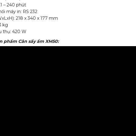
,1 – 240 phút
nối máy in: RS 232
WxLxH): 218 x 340 x 177 mm
3 kg
u thụ: 420 W
sản phẩm Cân sấy ẩm XM50: