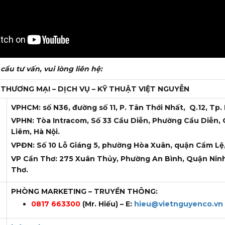
ầu tư vấn, vui lòng liên hệ:
THƯƠNG MẠI – DỊCH VỤ – KỸ THUẬT
VIỆT NGUYỄN
VPHCM: số N36, đường số 11, P. Tân Thới Nhất, Q.12, Tp.
VPHN: Tòa Intracom, Số 33 Cầu Diễn, Phường Cầu Diễn
Liêm, Hà Nội.
VPĐN: Số 10 Lỗ Giáng 5, phường Hòa Xuân, quận Cẩm Lệ
VP Cần Thơ: 275 Xuân Thủy, Phường An Bình, Quận Ninh
Thơ.
PHÒNG MARKETING – TRUYỀN THÔNG:
0817 663300
(Mr. Hiếu) – E:
hieu@vietnguyenco.vn