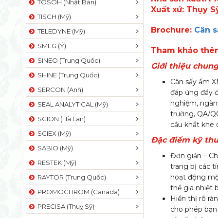
TOSOH (Nhật Bản)
Xuất xứ: Thụy S
TISCH (Mỹ)
Brochure:
Cân s
TELEDYNE (Mỹ)
SMEG (Ý)
Tham khảo thê
SINEO (Trung Quốc)
Giới thiệu chung
SHINE (Trung Quốc)
Cân sấy ẩm XM
SERCON (Anh)
đáp ứng đầy đ
nghiệm, ngành
SEAL ANALYTICAL (Mỹ)
trường, QA/QC
SCION (Hà Lan)
cầu khắt khe 
SCIEX (Mỹ)
Đặc điểm kỹ thu
SABIO (Mỹ)
Đơn giản – Ch
RESTEK (Mỹ)
trang bị các t
hoạt động một
RAYTOR (Trung Quốc)
thể gia nhiệt
PROMOCHROM (Canada)
Hiển thị rõ r
PRECISA (Thuỵ Sỹ)
cho phép bạn 