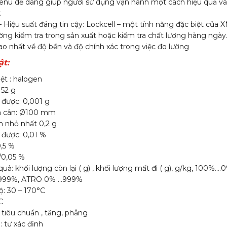
menu dễ dàng giúp người sử dụng vận hành một cách hiệu quả v
.
 Hiệu suất đáng tin cậy: Lockcell – một tính năng đặc biệt của X
ường kiểm tra trong sản xuất hoặc kiểm tra chất lượng hàng ngày
ao nhất về độ bền và độ chính xác trong việc đo lường
ật:
ệt : halogen
 52 g
 được: 0,001 g
ĩa cân: Ø100 mm
n nhỏ nhất 0,2 g
 được: 0,01 %
0,5 %
g/0,05 %
quả: khối lượng còn lại ( g) , khối lượng mất đi ( g), g/kg, 100%…
999%, ATRO 0% …999%
ộ: 30 – 170°C
C
: tiêu chuẩn , tăng, phẳng
 tự xác định