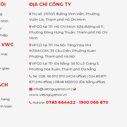
ÔI
ĐỊA CHỈ CÔNG TY
ng
Trụ sở: 211/10/1 đường Vĩnh Viễn, Phường
Vườn Lài, Thành phố Hồ Chí Minh
 nhìn
VPGD tại TP. Hồ Chí Minh: N36 đường số 11 ,
ư
Phường Đông Hưng Thuận, Thành phố Hồ Chí
ghiệp
Minh
H VWC
VPGD tại TP. Hà Nội: Tầng 1 tòa nhà
INTRACOM, 33 Cầu Diễn, Phường Xuân
u mãi
Phương, Thành phố Hà Nội
VPGD tại TP. Đà Nẵng: Số 10 Lỗ Giáng 5,
n giao
Phường Hòa Xuân, Thành phố Đà Nẵng
Tel: 028. 66 570 570 (HCM office) | 024.85 871
871 (HN office) | 0848 663300 (Đà Nẵng office)
ÁCH
info@vietnguyenco.vn |
www.vietnguyenco.vn
n hàng
0785 664422
1900 066 870
Hotline:
-
nh toán
t