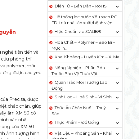
Điện Tử – Bán Dẫn – RoHS
Hệ thống lọc nước siêu sạch RO
EDI​​ toà nhà sản xuất/bệnh viện
Hiệu Chuẩn vietCALIB®
Nguyễn
Hoá Chất – Polymer – Bao Bì –
Mực In…
 nghệ tiên tiến và
Khai Khoáng – Luyện Kim – Xi Mạ
 cứu phòng thí
 và polymer, môi
Nông Nghiệp – Phân Bón –
p ứng được các yêu
Thuốc Bảo Vệ Thực Vật
Quan Trắc Môi Trường Lao
Động
Sinh Học – Hoá Sinh – Vi Sinh
 của Precisa, được
hiệt chắc chắn, giúp
Thức Ăn Chăn Nuôi – Thuỷ
 sấy ẩm XM 50 có
Sản
ính xác nhất.
Thực Phẩm – Đồ Uống
 không của XM 50
ình ảnh tượng hình
Vật Liệu – Khoáng Sản – Khai