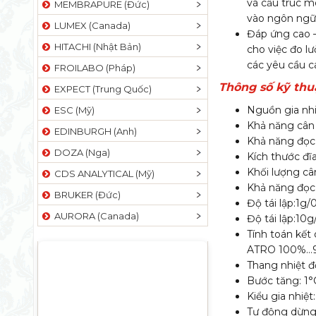
và cấu trúc 
MEMBRAPURE (Đức)
vào ngôn ngữ
LUMEX (Canada)
Đáp ứng cao –
HITACHI (Nhật Bản)
cho việc đo l
các yêu cầu c
FROILABO (Pháp)
Thông số kỹ thu
EXPECT (Trung Quốc)
Nguồn gia nhi
ESC (Mỹ)
Khả năng cân
EDINBURGH (Anh)
Khả năng đọc
DOZA (Nga)
Kích thước đ
Khối lượng câ
CDS ANALYTICAL (Mỹ)
Khả năng đọc
BRUKER (Đức)
Độ tái lập:1g/
AURORA (Canada)
Độ tái lập:10
Tính toán kết 
ATRO 100%…
Thang nhiệt đ
Bước tăng: 1°
Kiểu gia nhiệt
Tự động dừng: