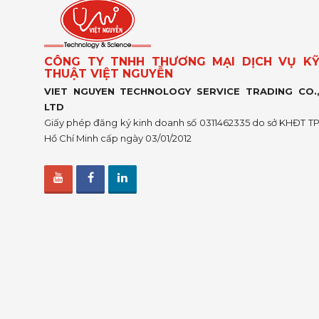
CÔNG TY TNHH THƯƠNG MẠI DỊCH VỤ K
THUẬT VIỆT NGUYỄN
VIET NGUYEN TECHNOLOGY SERVICE TRADING CO.
LTD
Giấy phép đăng ký kinh doanh số 0311462335 do sở KHĐT T
Hồ Chí Minh cấp ngày 03/01/2012