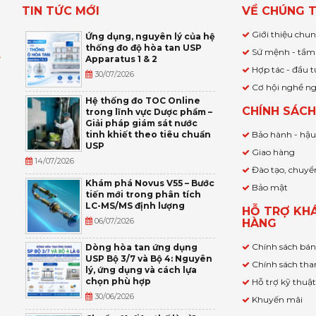
TIN TỨC MỚI
VỀ CHÚNG T
Giới thiệu chu
Ứng dụng, nguyên lý của hệ
thống đo độ hòa tan USP
Sứ mệnh - tầm
Apparatus 1 & 2
Ỹ
Hợp tác - đầu t
30/07/2026
Cơ hội nghề n
,
Hệ thống đo TOC Online
CHÍNH SÁC
trong lĩnh vực Dược phẩm –
P
Giải pháp giám sát nước
tinh khiết theo tiêu chuẩn
Bảo hành - hậ
USP
Giao hàng
14/07/2026
Đào tạo, chuyể
Khám phá Novus V55 – Bước
Bảo mật
tiến mới trong phân tích
LC-MS/MS định lượng
HỖ TRỢ KH
06/07/2026
HÀNG
Chính sách bá
Dòng hòa tan ứng dụng
USP Bộ 3/7 và Bộ 4: Nguyên
Chính sách tha
lý, ứng dụng và cách lựa
chọn phù hợp
Hỗ trợ kỹ thuậ
30/06/2026
Khuyến mãi