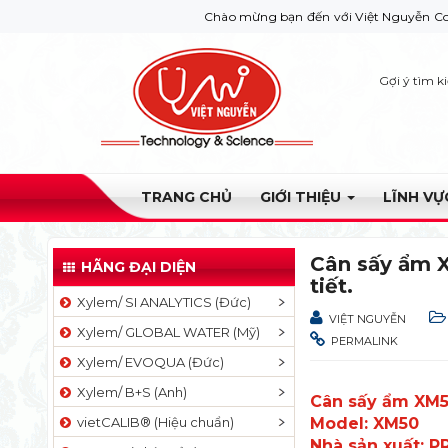
Chào mừng bạn đến với Việt Nguyễn Co. Nếu bạn cầ
Gợi ý tìm k
TRANG CHỦ
GIỚI THIỆU
LĨNH V
Cân sấy ẩm X
HÃNG ĐẠI DIỆN
tiết.
Xylem/ SI ANALYTICS (Đức)
VIỆT NGUYỄN
Xylem/ GLOBAL WATER (Mỹ)
PERMALINK
Xylem/ EVOQUA (Đức)
Xylem/ B+S (Anh)
Cân sấy ẩm XM5
vietCALIB® (Hiệu chuẩn)
Model: XM50
Nhà sản xuất: P