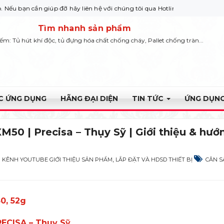
n giúp đỡ hãy liên hệ với chúng tôi qua Hotline: 0932 664422
Tìm nhanh sản phẩm
iếm: Tủ hút khí độc, tủ đựng hóa chất chống cháy, Pallet chống tràn...
ỰC ỨNG DỤNG
HÃNG ĐẠI DIỆN
TIN TỨC
ỨNG DỤNG
M50 | Precisa – Thụy Sỹ | Giới thiệu & hướ
,
KÊNH YOUTUBE GIỚI THIỆU SẢN PHẨM
LẮP ĐẶT VÀ HDSD THIẾT BỊ
CÂN S
0, 52g
RECISA – Thuỵ Sỹ