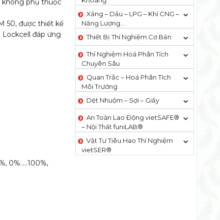
Khoáng
à không phụ thuộc
Xăng – Dầu – LPG – Khí CNG –
M 50, được thiết kế
Năng Lượng…
. Lockcell đáp ứng
Thiết Bị Thí Nghiệm Cơ Bản
Thí Nghiệm Hoá Phân Tích
Chuyên Sâu
Quan Trắc – Hoá Phân Tích
Môi Trường
Dệt Nhuộm – Sợi – Giấy
An Toàn Lao Động vietSAFE®
– Nội Thất funiLAB®
Vật Tư Tiêu Hao Thí Nghiệm
vietSER®
.0%, 0%…..100%,