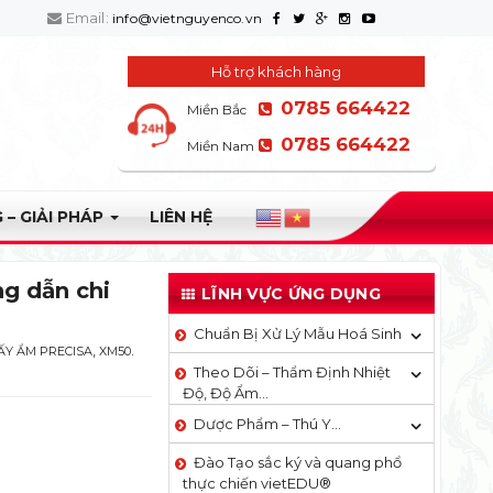
Email:
info@vietnguyenco.vn
Hỗ trợ khách hàng
0785 664422
Miền Bắc
0785 664422
Miền Nam
 – GIẢI PHÁP
LIÊN HỆ
ng dẫn chi
LĨNH VỰC ỨNG DỤNG
Chuẩn Bị Xử Lý Mẫu Hoá Sinh
,
.
ẤY ẨM PRECISA
XM50
Theo Dõi – Thẩm Định Nhiệt
Độ, Độ Ẩm…
Dược Phẩm – Thú Y…
Đào Tạo sắc ký và quang phổ
thực chiến vietEDU®