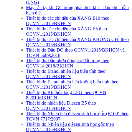
(LNG)
Máy sắc ký khí GC trong phân tích khí – dầu khí – dầu
biến thế…
Thiết bị đo các chỉ tiêu của XĂNG E10 theo
QCVN1:2015/BKHCN
Thiết bị đo các chỉ tiêu của XĂNG E5 theo
QCVN1:2015/BKHCN
Thiết bị đo các chỉ tiêu của XĂNG KHÔNG CHÌ theo
QCVN1:2015/BKHCN
Thiết bị đo Dầu DO theo QCVN1:2015/BKHCN và
TCVN 5689:2018
Thiết bị đo Dầu nhờn động cơ đốt trong theo
QCVN14:2018/BKHCN
Thiết bị đo Etanol nhiên liệu biến tính theo
QCVN1:2015/BKHCN
Thiết bị đo Etanol nhiên liệu không biến tính theo
QCVN1:2015/BKHCN
Thiết bị đo Khí hóa lỏng LPG theo QCVN
8:2019/BKHCN
Thiết bị đo nhiên liệu Diezen B5 theo
QCVN1:2015/BKHCN
Thiết bị đo Nhiên liệu điêzen sinh học gốc (B100) theo
TCVN 7717:2007
Thiết bị đo Nhiên liệu điêzen sinh học gốc theo
QCVN1:2015/BKHCN