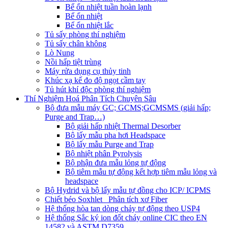
Bể ổn nhiệt tuần hoàn lạnh
Bể ổn nhiệt
Bể ổn nhiệt lắc
Tủ sấy phòng thí nghiệm
Tủ sấy chân không
Lò Nung
Nồi hấp tiệt trùng
Máy rửa dụng cụ thủy tinh
Khúc xạ kế đo độ ngọt cầm tay
Tủ hút khí độc phòng thí nghiệm
Thí Nghiệm Hoá Phân Tích Chuyên Sâu
Bộ đưa mẫu máy GC; GCMS;GCMSMS (giải hấp;
Purge and Trap…)
Bộ giải hấp nhiệt Thermal Desorber
Bộ lấy mẫu pha hơi Headspace
Bộ lấy mẫu Purge and Trap
Bộ nhiệt phân Pyrolysis
Bộ phận đưa mẫu lỏng tự động
Bộ tiêm mẫu tự động kết hợp tiêm mẫu lỏng và
headspace
Bộ Hydrid và bộ lấy mẫu tự đồng cho ICP/ ICPMS
Chiết béo Soxhlet_ Phân tích xơ Fiber
Hệ thống hòa tan dòng chảy tự động theo USP4
Hệ thống Sắc ký ion đốt cháy online CIC theo EN
14582 và ASTM D7359