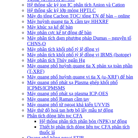
Hệ thống sắc ký ion IC phân tích Anion và Cation
Hệ thống sắc ký lớp mỏng HPTLC
Máy đo tổng Cacbon TOC/ tổng TN để bàn – online
Máy huỳnh quang tia X cầm tay HHXRF
Máy khúc xạ kế để bàn
Máy phân cực kế tự động để bàn
Máy phân tích đạm phương pháp Dumas – nguyên tố
CHNS-O
Máy phân tích khối phổ tỷ lệ đồng vị
Máy phân tích khối phổ tỷ lệ đồng vị IRMS (Isotope)
Máy phân tích Thủy ngân Hg
Máy quang phổ huỳnh quang tia X phản xạ toàn phần
(T-XRF)
Máy quang phổ huỳnh quang vi tia X (μ-XRF) để bàn
Máy quang phổ phát xạ Plasma ghép khối phổ
ICPMS/ICPMSMS
Máy quang phổ phát xạ plasma ICP-OES
Máy quang phổ Raman cầm tay
Máy quang phổ tử ngoại khả kiến UVVIS
Máy thử độ hoà tan hợp bộ lấy mẫu tự động
Phân tích dòng liên tục CFA
Hệ thống phân tích phân bón (NPK) tự động
Thiết bị phân tích dòng liên tục CFA phân tích
thuốc lá
Quang phổ hồng ngoại FTIR