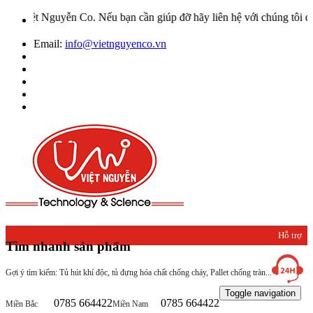
ễn Co. Nếu bạn cần giúp đỡ hãy liên hệ với chúng tôi qua Hotline: 
Email:
info@vietnguyenco.vn
Hỗ trợ
Tìm nhanh sản phẩm
khách
Gợi ý tìm kiếm: Tủ hút khí độc, tủ đựng hóa chất chống cháy, Pallet chống tràn...
hàng
Toggle navigation
0785 664422
0785 664422
Miền Bắc
Miền Nam