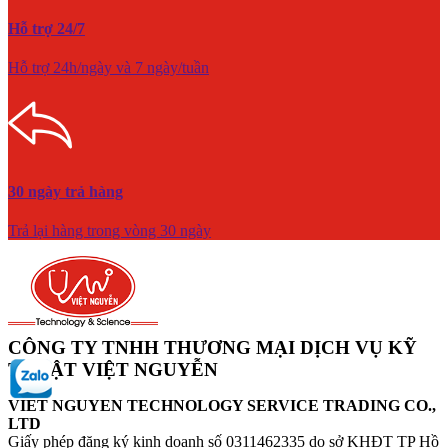
Hỗ trợ 24/7
Hỗ trợ 24h/ngày và 7 ngày/tuần
30 ngày trả hàng
Trả lại hàng trong vòng 30 ngày
CÔNG TY TNHH THƯƠNG MẠI DỊCH VỤ KỸ
THUẬT VIỆT NGUYỄN
VIET NGUYEN TECHNOLOGY SERVICE TRADING CO.,
LTD
Giấy phép đăng ký kinh doanh số 0311462335 do sở KHĐT TP Hồ