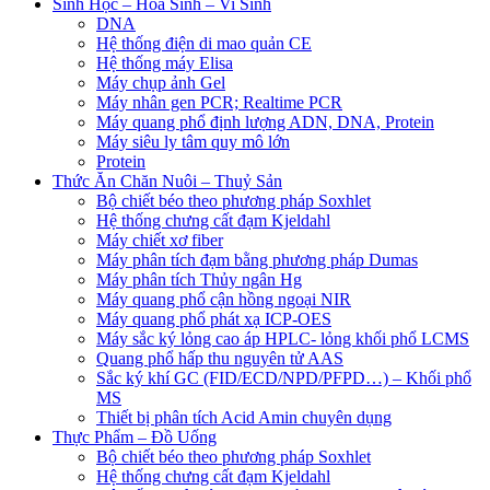
Sinh Học – Hoá Sinh – Vi Sinh
DNA
Hệ thống điện di mao quản CE
Hệ thống máy Elisa
Máy chụp ảnh Gel
Máy nhân gen PCR; Realtime PCR
Máy quang phổ định lượng ADN, DNA, Protein
Máy siêu ly tâm quy mô lớn
Protein
Thức Ăn Chăn Nuôi – Thuỷ Sản
Bộ chiết béo theo phương pháp Soxhlet
Hệ thống chưng cất đạm Kjeldahl
Máy chiết xơ fiber
Máy phân tích đạm bằng phương pháp Dumas
Máy phân tích Thủy ngân Hg
Máy quang phổ cận hồng ngoại NIR
Máy quang phổ phát xạ ICP-OES
Máy sắc ký lỏng cao áp HPLC- lỏng khối phổ LCMS
Quang phổ hấp thu nguyên tử AAS
Sắc ký khí GC (FID/ECD/NPD/PFPD…) – Khối phổ
MS
Thiết bị phân tích Acid Amin chuyên dụng
Thực Phẩm – Đồ Uống
Bộ chiết béo theo phương pháp Soxhlet
Hệ thống chưng cất đạm Kjeldahl