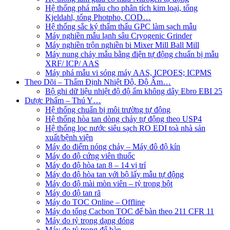
Hệ thống phá mẫu cho phân tích kim loại, tổng
Kjeldahl, tổng Photpho, COD…
Hệ thống sắc ký thẩm thấu GPC làm sạch mẫu
Máy nghiền mẫu lạnh sâu Cryogenic Grinder
Máy nghiền trộn nghiền bi Mixer Mill Ball Mill
Máy nung chảy mẫu bằng điện tự động chuẩn bị mẫu
XRF/ ICP/ AAS
Máy phá mẫu vi sóng máy AAS, ICPOES; ICPMS
Theo Dõi – Thẩm Định Nhiệt Độ, Độ Ẩm…
Bộ ghi dữ liệu nhiệt độ độ ẩm không dây Ebro EBI 25
Dược Phẩm – Thú Y…
Hệ thống chuẩn bị môi trường tự động
Hệ thống hòa tan dòng chảy tự động theo USP4
Hệ thống lọc nước siêu sạch RO EDI​​ toà nhà sản
xuất/bệnh viện
Máy đo điểm nóng chảy – Máy đô độ kín
Máy đo độ cứng viên thuốc
Máy đo độ hòa tan 8 – 14 vị trí
Máy đo độ hòa tan với bộ lấy mẫu tự động
Máy đo độ mài mòn viên – tỷ trọng bột
Máy đo độ tan rã
Máy đo TOC Online – Offline
Máy đo tổng Cacbon TOC để bàn theo 211 CFR 11
Máy đo tỷ trọng dạng đóng
Máy đo tỷ trọng để bàn