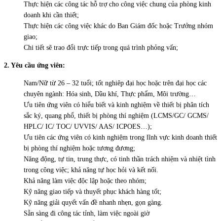
Thực hiện các công tác hỗ trợ cho công việc chung của phòng kinh
doanh khi cần thiết;
Thực hiện các công việc khác do Ban Giám đốc hoặc Trưởng nhóm
giao;
Chi tiết sẽ trao đổi trực tiếp trong quá trình phỏng vấn;
2. Yêu cầu
ứng viên
:
Nam/Nữ từ 26 – 32 tuổi; tốt nghiêp đại học hoặc trên đại học các
chuyên ngành: Hóa sinh, Dầu khí, Thực phẩm, Môi trường…
Ưu tiên ứng viên có hiểu biết và kinh nghiệm về thiết bị phân tích
sắc ký, quang phổ, thiết bị phòng thí nghiệm (LCMS/GC/ GCMS/
HPLC/ IC/ TOC/ UVVIS/ AAS/ ICPOES…);
Ưu tiên các ứng viên có kinh nghiệm trong lĩnh vực kinh doanh thiết
bị phòng thí nghiệm hoặc tương đương;
Năng động, tự tin, trung thực, có tinh thần trách nhiệm và nhiệt tình
trong công việc; khả năng tự học hỏi và kết nối.
Khả năng làm việc độc lập hoặc theo nhóm;
Kỹ năng giao tiếp và thuyết phục khách hàng tốt;
Kỹ năng giải quyết vấn đề nhanh nhẹn, gọn gàng.
Sẵn sàng đi công tác tỉnh, làm việc ngoài giờ