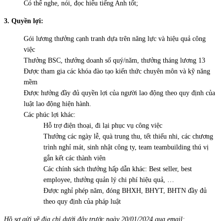
Có thể nghe, nói, đọc hiểu tiếng Anh tốt;
3. Quyền lợi:
Gói lương thưởng cạnh tranh dựa trên năng lực và hiệu quả công
việc
Thưởng BSC, thưởng doanh số quý/năm, thưởng tháng lương 13
Được tham gia các khóa đào tạo kiến thức chuyên môn và kỹ năng
mềm
Được hưởng đầy đủ quyền lợi của người lao động theo quy định của
luật lao động hiện hành.
Các phúc lợi khác:
Hỗ trợ điện thoại, đi lại phục vụ công việc
Thưởng các ngày lễ, quà trung thu, tết thiếu nhi, các chương
trình nghỉ mát, sinh nhật công ty, team teambuilding thú vị
gắn kết các thành viên
Các chính sách thưởng hấp dẫn khác: Best seller, best
employee, thưởng quản lý chi phí hiệu quả, …
Được nghỉ phép năm, đóng BHXH, BHYT, BHTN đầy đủ
theo quy định của pháp luật
Hồ sơ gửi về địa chỉ dưới đây trước ngày 20/01
/2024
qua email: