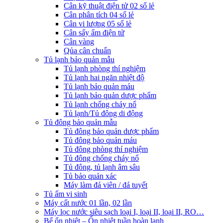
Cân kỹ thuật điện tử 02 số lẻ
Cân phân tích 04 số lẻ
Cân vi lượng 05 số lẻ
Cân sấy ẩm điện tử
Cân vàng
Qủa cân chuẩn
Tủ lạnh bảo quản mẫu
Tủ lạnh phòng thí nghiệm
Tủ lạnh hai ngăn nhiệt độ
Tủ lạnh bảo quản máu
Tủ lạnh bảo quản dược phẩm
Tủ lạnh chống cháy nổ
Tủ lạnh/Tủ đông di động
Tủ đông bảo quản mẫu
Tủ đông bảo quản dược phẩm
Tủ đông bảo quản máu
Tủ đông phòng thí nghiệm
Tủ đông chống cháy nổ
Tủ đông, tủ lạnh âm sâu
Tủ bảo quản xác
Máy làm đá viên / đá tuyết
Tủ ấm vi sinh
Máy cất nước 01 lần, 02 lần
Máy lọc nước siêu sạch loại I, loại II, loại II, RO…
Bể ổn nhiệt – Ổn nhiệt tuần hoàn lạnh