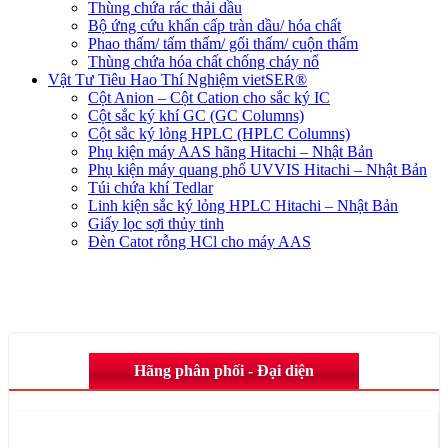
Thùng chứa rác thải dầu
Bộ ứng cứu khẩn cấp tràn dầu/ hóa chất
Phao thấm/ tấm thấm/ gối thấm/ cuộn thấm
Thùng chứa hóa chất chống cháy nổ
Vật Tư Tiêu Hao Thí Nghiệm vietSER®
Cột Anion – Cột Cation cho sắc ký IC
Cột sắc ký khí GC (GC Columns)
Cột sắc ký lỏng HPLC (HPLC Columns)
Phụ kiện máy AAS hãng Hitachi – Nhật Bản
Phụ kiện máy quang phổ UVVIS Hitachi – Nhật Bản
Túi chứa khí Tedlar
Linh kiện sắc ký lỏng HPLC Hitachi – Nhật Bản
Giấy lọc sợi thủy tinh
Đèn Catot rỗng HCl cho máy AAS
Hãng phân phối - Đại diện