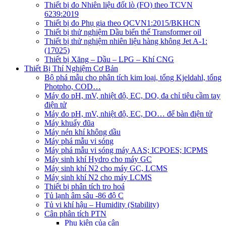
Thiết bị đo Nhiên liệu đốt lò (FO) theo TCVN
6239:2019
Thiết bị đo Phụ gia theo QCVN1:2015/BKHCN
Thiết bị thử nghiệm Dầu biến thế Transformer oil
Thiết bị thử nghiệm nhiên liệu hàng không Jet A-1:
(17025)
Thiết bị Xăng – Dầu – LPG – Khí CNG
Thiết Bị Thí Nghiệm Cơ Bản
Bộ phá mẫu cho phân tích kim loại, tổng Kjeldahl, tổng
Photpho, COD…
Máy đo pH, mV, nhiệt độ, EC, DO, đa chỉ tiêu cầm tay
điện tử
Máy đo pH, mV, nhiệt độ, EC, DO… để bàn điện tử
Máy khuấy đũa
Máy nén khí không dầu
Máy phá mẫu vi sóng
Máy phá mẫu vi sóng máy AAS; ICPOES; ICPMS
Máy sinh khí Hydro cho máy GC
Máy sinh khí N2 cho máy GC, LCMS
Máy sinh khí N2 cho máy LCMS
Thiết bị phân tích tro hoá
Tủ lạnh âm sâu -86 độ C
Tủ vi khí hậu – Humidity (Stability)
Cân phân tích PTN
Phụ kiện của cân