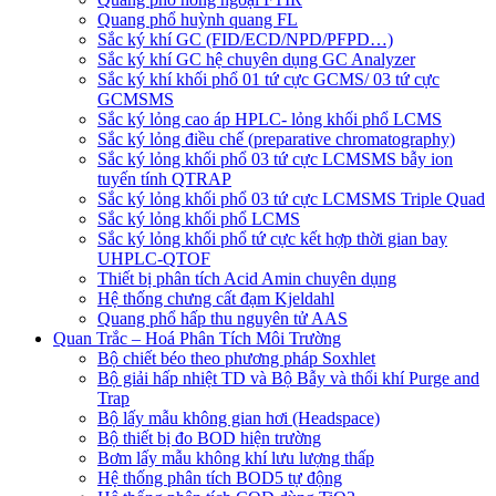
Quang phổ huỳnh quang FL
Sắc ký khí GC (FID/ECD/NPD/PFPD…)
Sắc ký khí GC hệ chuyên dụng GC Analyzer
Sắc ký khí khối phổ 01 tứ cực GCMS/ 03 tứ cực
GCMSMS
Sắc ký lỏng cao áp HPLC- lỏng khối phổ LCMS
Sắc ký lỏng điều chế (preparative chromatography)
Sắc ký lỏng khối phổ 03 tứ cực LCMSMS bẫy ion
tuyến tính QTRAP
Sắc ký lỏng khối phổ 03 tứ cực LCMSMS Triple Quad
Sắc ký lỏng khối phổ LCMS
Sắc ký lỏng khối phổ tứ cực kết hợp thời gian bay
UHPLC-QTOF
Thiết bị phân tích Acid Amin chuyên dụng
Hệ thống chưng cất đạm Kjeldahl
Quang phổ hấp thu nguyên tử AAS
Quan Trắc – Hoá Phân Tích Môi Trường
Bộ chiết béo theo phương pháp Soxhlet
Bộ giải hấp nhiệt TD và Bộ Bẫy và thổi khí Purge and
Trap
Bộ lấy mẫu không gian hơi (Headspace)
Bộ thiết bị đo BOD hiện trường
Bơm lấy mẫu không khí lưu lượng thấp
Hệ thống phân tích BOD5 tự động