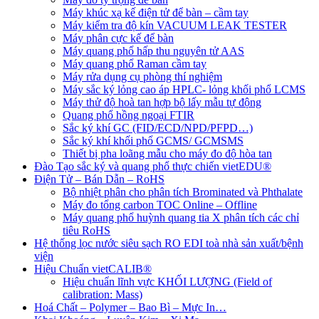
Máy khúc xạ kế điện tử để bàn – cầm tay
Máy kiểm tra độ kín VACUUM LEAK TESTER
Máy phân cực kế để bàn
Máy quang phổ hấp thu nguyên tử AAS
Máy quang phổ Raman cầm tay
Máy rửa dụng cụ phòng thí nghiệm
Máy sắc ký lỏng cao áp HPLC- lỏng khối phổ LCMS
Máy thử độ hoà tan hợp bộ lấy mẫu tự động
Quang phổ hồng ngoại FTIR
Sắc ký khí GC (FID/ECD/NPD/PFPD…)
Sắc ký khí khối phổ GCMS/ GCMSMS
Thiết bị pha loãng mẫu cho máy đo độ hòa tan
Đào Tạo sắc ký và quang phổ thực chiến vietEDU®
Điện Tử – Bán Dẫn – RoHS
Bộ nhiệt phân cho phân tích Brominated và Phthalate
Máy đo tổng carbon TOC Online – Offline
Máy quang phổ huỳnh quang tia X phân tích các chỉ
tiêu RoHS
Hệ thống lọc nước siêu sạch RO EDI​​ toà nhà sản xuất/bệnh
viện
Hiệu Chuẩn vietCALIB®
Hiệu chuẩn lĩnh vực KHỐI LƯỢNG (Field of
calibration: Mass)
Hoá Chất – Polymer – Bao Bì – Mực In…