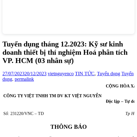
Tuyển dụng tháng 12.2023: Kỹ sư kinh
doanh thiết bị thí nghiệm Hoá phân tích
VP. HCM (03 nhân sự)
27/07/2023
20/12/2023
vietnguyenco
TIN TỨC
,
Tuyển dụng
Tuyển
dụng
.
permalink
CỘNG HÒA XÃ
CÔNG
TY VIỆT TNHH TM DV KT
VIỆT NGUYỄN
Độc lập – Tự do
Số: 231220/VNC – TD
Tp HCM, ngà
THÔNG BÁO