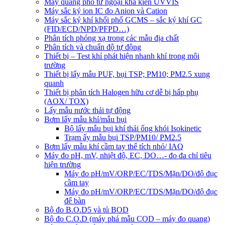
Máy quang phổ tử ngoại khả kiến UVVIS
Máy sắc ký ion IC đo Anion và Cation
Máy sắc ký khí khối phổ GCMS – sắc ký khí GC
(FID/ECD/NPD/PFPD…)
Phân tích phóng xạ trong các mẫu địa chất
Phân tích và chuẩn độ tự động
Thiết bị – Test khí phát hiện nhanh khí trong môi
trường
Thiết bị lấy mẫu PUF, bụi TSP; PM10; PM2.5 xung
quanh
Thiết bị phân tích Halogen hữu cơ dễ bị hấp phụ
(AOX/ TOX)
Lấy mẫu nước thải tự động
Bơm lấy mẫu khí/mẫu bụi
Bộ lấy mẫu bụi khí thải ống khói Isokinetic
Trạm ấy mẫu bụi TSP/PM10/ PM2.5
Bơm lấy mẫu khí cầm tay thể tích nhỏ/ IAQ
Máy đo pH, mV, nhiệt độ, EC, DO…- đo đa chỉ tiêu
hiện trường
Máy đo pH/mV/ORP/EC/TDS/Mặn/DO/độ đục
cầm tay
Máy đo pH/mV/ORP/EC/TDS/Mặn/DO/độ đục
để bàn
Bộ đo B.O.D5 và tủ BOD
Bộ đo C.O.D (máy phá mẫu COD – máy đo quang)