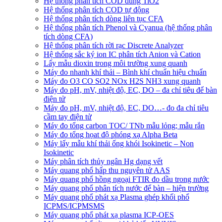
Hệ thống phân tích COD dùng TiO2
Hệ thống phân tích COD tự động
Hệ thống phân tích dòng liên tục CFA
Hệ thống phân tích Phenol và Cyanua (hệ thống phân
tích dòng CFA)
Hệ thống phân tích rời rạc Discrete Analyzer
Hệ thống sắc ký ion IC phân tích Anion và Cation
Lấy mẫu dioxin trong môi trường xung quanh
Máy đo nhanh khí thải – Bình khí chuẩn hiệu chuẩn
Máy đo O3 CO SO2 NOx H2S NH3 xung quanh
Máy đo pH, mV, nhiệt độ, EC, DO – đa chỉ tiêu để bàn
điện tử
Máy đo pH, mV, nhiệt độ, EC, DO…- đo đa chỉ tiêu
cầm tay điện tử
Máy đo tổng carbon TOC/ TNb mẫu lỏng; mẫu rắn
Máy đo tổng họat độ phóng xạ Alpha Beta
Máy lấy mẫu khí thải ống khói Isokinetic – Non
Isokinetic
Máy phân tích thủy ngân Hg dạng vết
Máy quang phổ hấp thu nguyên tử AAS
Máy quang phổ hồng ngoại FTIR đo dầu trong nước
Máy quang phổ phân tích nước để bàn – hiện trường
Máy quang phổ phát xạ Plasma ghép khối phổ
ICPMS/ICPMSMS
Máy quang phổ phát xạ plasma ICP-OES