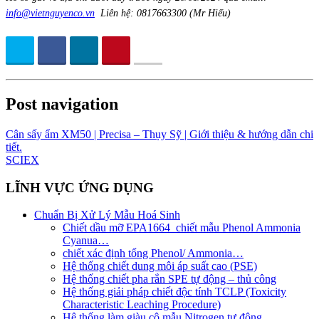
info@vietnguyenco.vn
Liên hệ: 0817663300 (Mr Hiếu)
Post navigation
Cân sấy ẩm XM50 | Precisa – Thụy Sỹ | Giới thiệu & hướng dẫn chi
tiết.
SCIEX
LĨNH VỰC ỨNG DỤNG
Chuẩn Bị Xử Lý Mẫu Hoá Sinh
Chiết dầu mỡ EPA1664_chiết mẫu Phenol Ammonia
Cyanua…
chiết xác định tổng Phenol/ Ammonia…
Hệ thống chiết dung môi áp suất cao (PSE)
Hệ thống chiết pha rắn SPE tự động – thủ công
Hệ thống giải pháp chiết độc tính TCLP (Toxicity
Characteristic Leaching Procedure)
Hệ thống làm giàu cô mẫu Nitrogen tự động