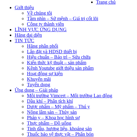
Trang chủ
Giới thiệu
Về chúng tôi
Tầm nhìn – Sứ mệnh – Giá trị cốt lõi
Công ty thành viên
LĨNH VỰC ỨNG DỤNG
Hãng đại diện
TIN TỨC
Hãng phân phối
Lắp đặt và HDSD thiết bị
Hiệu chuẩn – Bảo trì – Sửa chữa
Kiến thức kỹ thuật – sản phẩm
Kênh Youtube giới thiệu sản phẩm
Hoạt động sự kiện
Khuyến mãi
Tuyển dụng
Ứng dụng – Giải pháp
Môi trường Vimcert – Môi trường Lao động
Dầu khí – Phân tích khí
Dược phẩm – Mỹ phẩm – Thú y
Nông lâm sản – Thủy sản
Pháp y – Khoa học hình sự
Thực phẩm – Đồ uống
Tinh dầu, hương liệu, khoáng sản
Thuốc bảo vệ thực vật – Phân bón