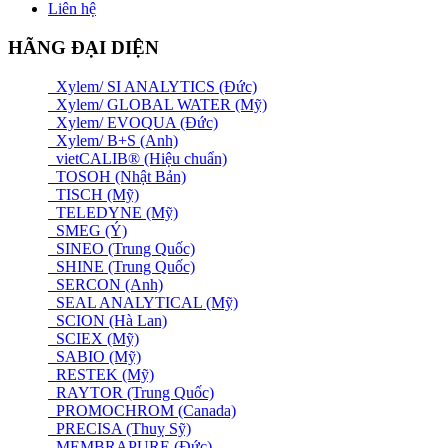
Liên hệ
HÃNG ĐẠI DIỆN
Xylem/ SI ANALYTICS (Đức)
Xylem/ GLOBAL WATER (Mỹ)
Xylem/ EVOQUA (Đức)
Xylem/ B+S (Anh)
vietCALIB® (Hiệu chuẩn)
TOSOH (Nhật Bản)
TISCH (Mỹ)
TELEDYNE (Mỹ)
SMEG (Ý)
SINEO (Trung Quốc)
SHINE (Trung Quốc)
SERCON (Anh)
SEAL ANALYTICAL (Mỹ)
SCION (Hà Lan)
SCIEX (Mỹ)
SABIO (Mỹ)
RESTEK (Mỹ)
RAYTOR (Trung Quốc)
PROMOCHROM (Canada)
PRECISA (Thuỵ Sỹ)
MEMBRAPURE (Đức)