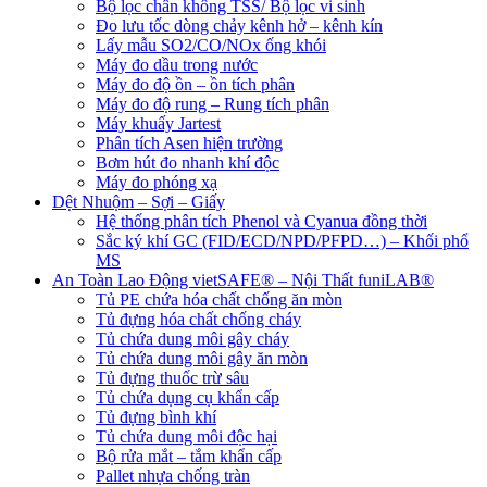
Bộ lọc chân không TSS/ Bộ lọc vi sinh
Đo lưu tốc dòng chảy kênh hở – kênh kín
Lấy mẫu SO2/CO/NOx ống khói
Máy đo dầu trong nước
Máy đo độ ồn – ồn tích phân
Máy đo độ rung – Rung tích phân
Máy khuấy Jartest
Phân tích Asen hiện trường
Bơm hút đo nhanh khí độc
Máy đo phóng xạ
Dệt Nhuộm – Sợi – Giấy
Hệ thống phân tích Phenol và Cyanua đồng thời
Sắc ký khí GC (FID/ECD/NPD/PFPD…) – Khối phổ
MS
An Toàn Lao Động vietSAFE® – Nội Thất funiLAB®
Tủ PE chứa hóa chất chống ăn mòn
Tủ đựng hóa chất chống cháy
Tủ chứa dung môi gây cháy
Tủ chứa dung môi gây ăn mòn
Tủ đựng thuốc trừ sâu
Tủ chứa dụng cụ khẩn cấp
Tủ đựng bình khí
Tủ chứa dung môi độc hại
Bộ rửa mắt – tắm khẩn cấp
Pallet nhựa chống tràn