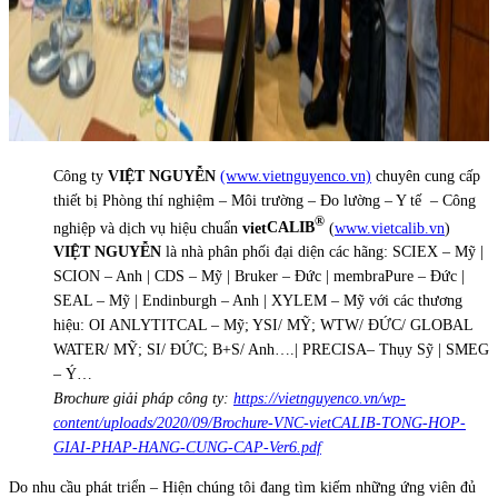
Công ty
VIỆT NGUYỄN
(www.vietnguyenco.vn)
chuyên cung cấp
thiết bị Phòng thí nghiệm – Môi trường – Đo lường – Y tế – Công
®
nghiệp và dịch vụ hiệu chuẩn
viet
CALIB
(
www.vietcalib.vn
)
VIỆT NGUYỄN
là nhà phân phối đại diện các hãng: SCIEX – Mỹ |
SCION – Anh | CDS – Mỹ | Bruker – Đức | membraPure – Đức |
SEAL – Mỹ | Endinburgh – Anh | XYLEM – Mỹ với các thương
hiệu: OI ANLYTITCAL – Mỹ; YSI/ MỸ; WTW/ ĐỨC/ GLOBAL
WATER/ MỸ; SI/ ĐỨC; B+S/ Anh….| PRECISA– Thụy Sỹ | SMEG
– Ý…
Brochure giải pháp công ty:
https://vietnguyenco.vn/wp-
content/uploads/2020/09/Brochure-VNC-vietCALIB-TONG-HOP-
GIAI-PHAP-HANG-CUNG-CAP-Ver6.pdf
Do nhu cầu phát triển – Hiện chúng tôi đang tìm kiếm những ứng viên đủ