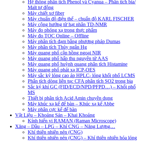
Hệ thống phân tích Phenol và Cyanua – Phân tích bia/
Malt tự động
Máy chiết xơ fiber
Máy chuẩn độ điện thế – chuẩn độ KARL FISCHER
Máy cộng hưởng từ hạt nhân TD-NMR
Máy đo phóng xạ trong thực phẩm
Máy đo TOC Online – Offline
Máy phân tích đạm bằng phương pháp Dumas
Máy phân tích Thủy ngân Hg
Máy quang phổ cận hồng ngoại NIR
Máy quang phổ hấp thu nguyên tử AAS
Máy quang phổ huỳnh quang phân tích Histamine
Máy quang phổ phát xạ ICP-OES
Máy sắc ký lỏng cao áp HPLC- lỏng khối phổ LCMS
Phân tích dòng liên tục CFA phân tích SO2 trong bia
Sắc ký khí GC (FID/ECD/NPD/PFPD…) – Khối phổ
MS
Thiết bị phân tích Acid Amin chuyên dụng
Máy khúc xạ kế để bàn – Khúc xạ kế Abbe
Máy phân cực kế để bàn
Vật Liệu – Khoáng Sản – Khai Khoáng
Kính hiển vi RAMAN (Raman Microscope)
Xăng – Dầu – LPG – Khí CNG – Năng Lượng…
Khí thiên nhiên nén (CNG)
Khí thiên nhiên nén (CNG) – Khí thiên nhiên hóa lỏng