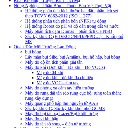
Khai Khoáng – Luyện Kim – Xi Mạ
Nông Nghiệp – Phân Bón – Thuốc Bảo Vệ Thực Vật
Hệ thông phân tích kích thước hạt đất, phân tích sét
theo TCVN 6862-2012 (ISO 11277)
Hệ thống phân tích phân bón (NPK) tự động
Hệ thống Robot đo pH và độ dẫn trong đất và nước
Máy phân tích đạm Dumas – phân tích CHNSO
Sắc ký khí GC (FID/ECD/NPD/PFPD…) – Khối phổ
MS
Quan Trắc Môi Trường Lao Động
bụi bông
Lấy mẫu bụi Silic, bụi Amiăng, bụi hô hấp, bụi bông
Máy đo độ ồn tích phân giải tần
Máy đo khí (Đơn khí – Đa khí – Đo VOCs)
Máy đo 04 khí
Máy đo khí – dò khí đa chỉ tiêu
Máy đo VOCs cầm tay
Máy đo phóng xạ cầm tay hiện trường
Máy đo rung dải tần (đo rung cục bộ; rung toàn thân;
rung xây dựng)
Máy quang phổ hấp thu nguyên tử AAS
Sắc ký khí GC, Sắc ký khí khối phổ GCMS
Máy đo bụi tán xạ Lazer/Bụi khối lượng
Máy đo vi khí hậu
Máy đo tần số sóng – điện từ trường