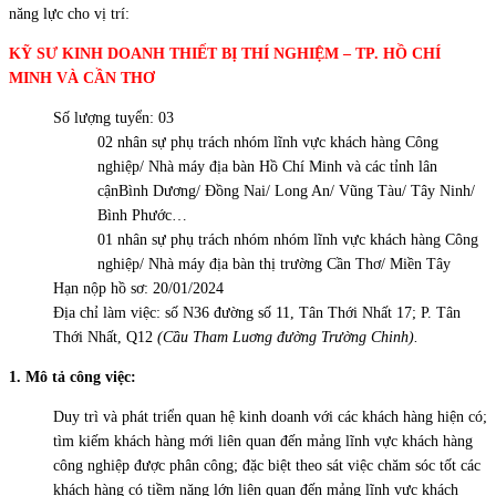
năng lực cho vị trí:
KỸ
SƯ
KINH DOANH THIẾT BỊ THÍ
NGHIỆM
– TP. HỒ CHÍ
MINH VÀ CẦN THƠ
Số lượng tuyển: 03
02 nhân sự phụ trách nhóm lĩnh vực khách hàng Công
nghiệp/ Nhà máy địa bàn Hồ Chí Minh và các tỉnh lân
cậnBình Dương/ Đồng Nai/ Long An/ Vũng Tàu/ Tây Ninh/
Bình Phước…
01 nhân sự phụ trách nhóm nhóm lĩnh vực khách hàng Công
nghiệp/ Nhà máy địa bàn thị trường Cần Thơ/ Miền Tây
Hạn nộp hồ sơ: 20/01/2024
Địa chỉ làm việc: số N36 đường số 11, Tân Thới Nhất 17; P. Tân
Thới Nhất, Q12
(Cầu Tham Luơng đường Trường Chinh).
1. Mô tả công việc:
Duy trì và phát triển quan hệ kinh doanh với các khách hàng hiện có;
tìm kiếm khách hàng mới liên quan đến mảng lĩnh vực khách hàng
công nghiệp được phân công; đặc biệt theo sát việc chăm sóc tốt các
khách hàng có tiềm năng lớn liên quan đến mảng lĩnh vực khách