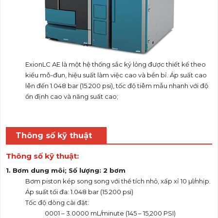
ExionLC AE là một hệ thống sắc ký lỏng được thiết kế theo
kiểu mô-đun, hiệu suất làm việc cao và bền bỉ. Áp suất cao
lên đến 1.048 bar (15.200 psi), tốc độ tiêm mẫu nhanh với độ
ổn định cao và năng suất cao;
Thông số kỹ thuật
Thông số kỹ thuật:
1. Bơm dung môi;
Số lượng
:
2 bơm
Bơm piston kép song song với thể tích nhỏ, xấp xỉ 10 µl/nhịp.
Áp suất tối đa: 1.048 bar (15.200 psi)
Tốc độ dòng cài đặt:
0001 – 3.0000 mL/minute (145 – 15,200 PSI)