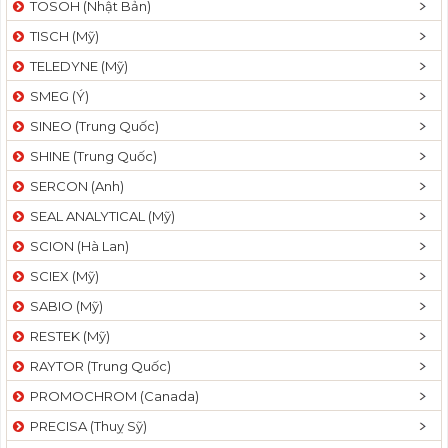
TOSOH (Nhật Bản)
t
TISCH (Mỹ)
i
o
TELEDYNE (Mỹ)
n
SMEG (Ý)
SINEO (Trung Quốc)
SHINE (Trung Quốc)
SERCON (Anh)
SEAL ANALYTICAL (Mỹ)
SCION (Hà Lan)
SCIEX (Mỹ)
SABIO (Mỹ)
RESTEK (Mỹ)
RAYTOR (Trung Quốc)
PROMOCHROM (Canada)
PRECISA (Thuỵ Sỹ)