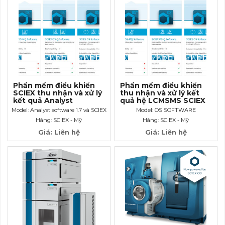
Phần mềm điều khiển
Phần mềm điều khiển
SCIEX thu nhận và xử lý
thu nhận và xử lý kết
kết quả Analyst
quả hệ LCMSMS SCIEX
software 1.7 và SCIEX
OS SOFTWARE
Model: Analyst software 1.7 và SCIEX
Model: OS SOFTWARE
OS-MQ 3.1
OS-MQ 3.1
Hãng: SCIEX - Mỹ
Hãng: SCIEX - Mỹ
Giá: Liên hệ
Giá: Liên hệ