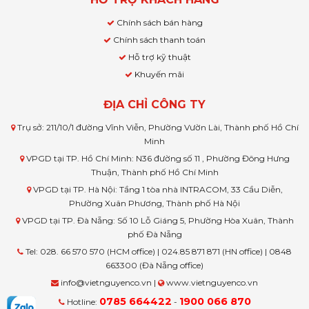
Chính sách bán hàng
Chính sách thanh toán
Hỗ trợ kỹ thuật
Khuyến mãi
ĐỊA CHỈ CÔNG TY
Trụ sở: 211/10/1 đường Vĩnh Viễn, Phường Vườn Lài, Thành phố Hồ Chí
Minh
VPGD tại TP. Hồ Chí Minh: N36 đường số 11 , Phường Đông Hưng
Thuận, Thành phố Hồ Chí Minh
VPGD tại TP. Hà Nội: Tầng 1 tòa nhà INTRACOM, 33 Cầu Diễn,
Phường Xuân Phương, Thành phố Hà Nội
VPGD tại TP. Đà Nẵng: Số 10 Lỗ Giáng 5, Phường Hòa Xuân, Thành
phố Đà Nẵng
Tel: 028. 66 570 570 (HCM office) | 024.85 871 871 (HN office) | 0848
663300 (Đà Nẵng office)
info@vietnguyenco.vn |
www.vietnguyenco.vn
0785 664422
1900 066 870
Hotline:
-