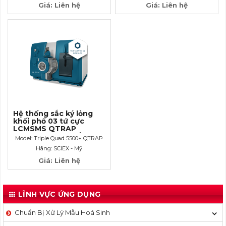
Giá: Liên hệ
Giá: Liên hệ
Hệ thống sắc ký lỏng
khối phổ 03 tứ cực
LCMSMS QTRAP
Ready_độ nhạy S/N >
Model: Triple Quad 5500+ QTRAP
750.000:1
Ready
Hãng: SCIEX - Mỹ
Giá: Liên hệ
LĨNH VỰC ỨNG DỤNG
Chuẩn Bị Xử Lý Mẫu Hoá Sinh