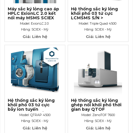
Máy sắc ký lỏng cao áp
Hệ thống sắc ký lỏng
HPLC ExionLC 2.0 kết
khối phổ 03 tứ cực
nối máy MSMS SCIEX
LCMSMS S/N >
(860 bar/ 12.473 PSI)
300.000:1
Model: ExionLC 2.0
Model: Triple Quad 4500
Hãng: SCIEX - Mỹ
Hãng: SCIEX - Mỹ
Giá: Liên hệ
Giá: Liên hệ
Hệ thống sắc ký lỏng
Hệ thống sắc ký lỏng
khối phổ 03 tứ cực
ghép nối khối phổ thời
bẫy ion tuyến
gian bay QTOF
tính (QTRAP) S/N >
Model: QTRAP 4500
Model: ZenoTOF 7600
300.000:1
Hãng: SCIEX - Mỹ
Hãng: SCIEX - Mỹ
Giá: Liên hệ
Giá: Liên hệ