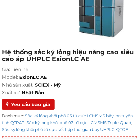
AE
Hệ thống sắc ký lỏng hiệu năng cao siêu
cao áp UHPLC ExionLC AE
Giá: Liên hệ
Model:
ExionLC AE
Nhà sản xuất:
SCIEX - Mỹ
Xuất xứ:
Nhật Bản
Yêu cầu báo giá
Danh mục:
Sắc ký lỏng khối phổ 03 tứ cực LCMSMS bẫy ion tuyến
tính QTRAP
,
Sắc ký lỏng khối phổ 03 tứ cực LCMSMS Triple Quad
,
Sắc ký lỏng khối phổ tứ cực kết hợp thời gian bay UHPLC-QTOF