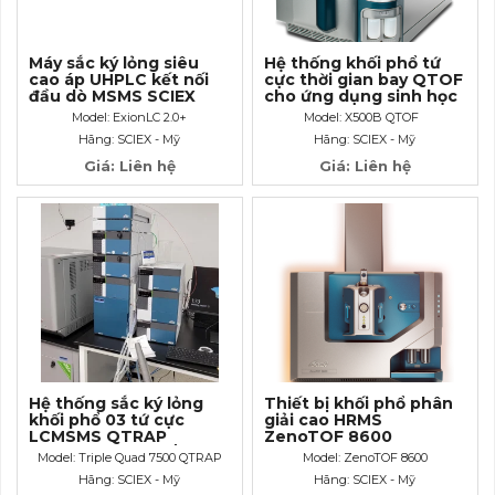
Máy sắc ký lỏng siêu
Hệ thống khối phổ tứ
cao áp UHPLC kết nối
cực thời gian bay QTOF
đầu dò MSMS SCIEX
cho ứng dụng sinh học
khoa học sự sống
Model: ExionLC 2.0+
Model: X500B QTOF
Hãng: SCIEX - Mỹ
Hãng: SCIEX - Mỹ
Giá: Liên hệ
Giá: Liên hệ
Hệ thống sắc ký lỏng
Thiết bị khối phổ phân
khối phổ 03 tứ cực
giải cao HRMS
LCMSMS QTRAP
ZenoTOF 8600
Ready_độ nhạy S/N >
Model: Triple Quad 7500 QTRAP
Model: ZenoTOF 8600
3.000.000:1
Ready
Hãng: SCIEX - Mỹ
Hãng: SCIEX - Mỹ