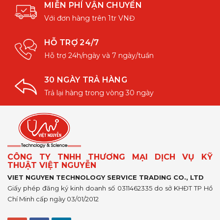
MIỄN PHÍ VẬN CHUYỂN
Với đơn hàng trên 1tr VNĐ
HỖ TRỢ 24/7
Hỗ trợ 24h/ngày và 7 ngày/tuần
30 NGÀY TRẢ HÀNG
Trả lại hàng trong vòng 30 ngày
CÔNG TY TNHH THƯƠNG MẠI DỊCH VỤ KỸ
THUẬT VIỆT NGUYỄN
VIET NGUYEN TECHNOLOGY SERVICE TRADING CO., LTD
Giấy phép đăng ký kinh doanh số 0311462335 do sở KHĐT TP Hồ
Chí Minh cấp ngày 03/01/2012