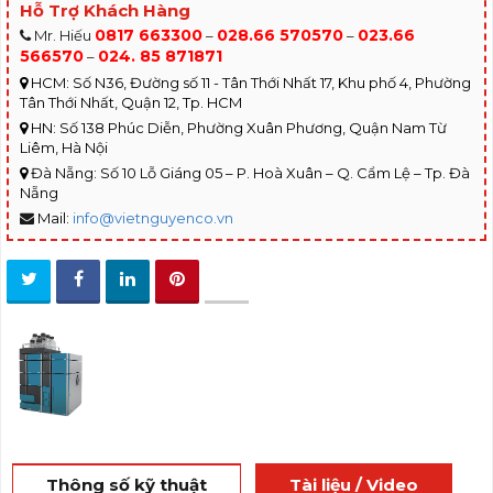
Hỗ Trợ Khách Hàng
0817 663300
028.66 570570
023.66
Mr. Hiếu
–
–
566570
024. 85 871871
–
HCM: Số N36, Đường số 11 - Tân Thới Nhất 17, Khu phố 4, Phường
Tân Thới Nhất, Quận 12, Tp. HCM
HN: Số 138 Phúc Diễn, Phường Xuân Phương, Quận Nam Từ
Liêm, Hà Nội
Đà Nẵng: Số 10 Lỗ Giáng 05 – P. Hoà Xuân – Q. Cẩm Lệ – Tp. Đà
Nẵng
Mail:
info@vietnguyenco.vn
Thông số kỹ thuật
Tài liệu / Video