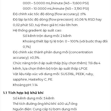
0001 – 5.0000 mL/minute (145 – 11,600 PSI)
0001 – 10.0000 mL/minute (145 – 3,190 PSI)
Độ chính xác tốc độ dòng (flow accuracy): ±1%
Độ lặp lại tốc độ dòng (flow precision): ±0,06 % RSD hay
0,02 phút SD, tuỳ theo giá trị nào lớn hơn.
Hệ thống gradient áp suất cao:
Số kênh trộn dung môi: 2 kênh
Khoảng thiết lập tỷ lệ trộn: 0 – 100% (với bước thay đổi
0,1%)
Độ chính xác thành phần dung môi (concentration
accuracy): ±0,5%.
Chức năng trộn ở áp suất thấp (tùy chọn thêm): Tối đa 4
kênh, lựa chọn thêm bộ trộn áp suất thấp LPGE
Vật liệu tiếp xúc với dung môi: SUS316L, PEEK, ruby,
sapphire, Hastelloy C, PE.
Khoảng pH: 1-14
1.1 Tích hợp b
ộ khử khí
Số kênh dung môi: 5 kênh
Thể tích đường ống khử khí: 400 uL/1 ống
Nguồn điện: Cung cấp từ bơm dung môi