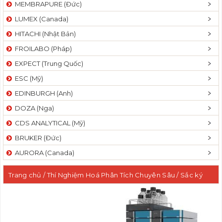
MEMBRAPURE (Đức)
LUMEX (Canada)
HITACHI (Nhật Bản)
FROILABO (Pháp)
EXPECT (Trung Quốc)
ESC (Mỹ)
EDINBURGH (Anh)
DOZA (Nga)
CDS ANALYTICAL (Mỹ)
BRUKER (Đức)
AURORA (Canada)
Trang chủ
/
Thí Nghiệm Hoá Phân Tích Chuyên Sâu
/
Sắc ký
lỏng khối phổ tứ cực kết hợp thời gian bay UHPLC-QTOF
/ Hệ
thống sắc ký lỏng hiệu năng cao siêu cao áp UHPLC ExionLC