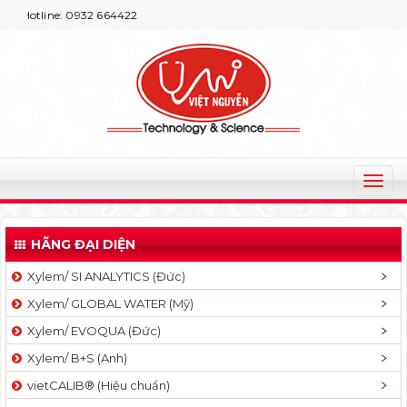
ne: 0932 664422
T
o
g
HÃNG ĐẠI DIỆN
g
l
Xylem/ SI ANALYTICS (Đức)
e
Xylem/ GLOBAL WATER (Mỹ)
n
a
Xylem/ EVOQUA (Đức)
v
Xylem/ B+S (Anh)
i
g
vietCALIB® (Hiệu chuẩn)
a