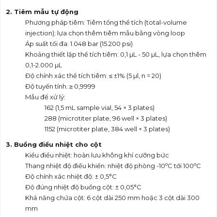
2. Tiêm mẫu tự động
Phương pháp tiêm: Tiêm tổng thể tích (total-volume
injection); lựa chọn thêm tiêm mẫu bằng vòng loop
Áp suất tối đa: 1.048 bar (15.200 psi)
Khoảng thiết lập thể tích tiêm: 0,1 µL - 50 µL, lựa chọn thêm
0,1-2.000 µL
Độ chính xác thể tích tiêm: ≤ ±1% (5 µl, n = 20)
Độ tuyến tính: ≥ 0,9999
Mẫu để xử lý:
162 (1,5 mL sample vial, 54 × 3 plates)
288 (microtiter plate, 96 well × 3 plates)
1152 (microtiter plate, 384 well × 3 plates)
3. Buồng điều nhiệt cho cột
Kiểu điều nhiệt: hoàn lưu không khí cưỡng bức
o
o
Thang nhiệt độ điều khiển: nhiệt độ phòng -10
C tới 100
C
Độ chính xác nhiệt độ: ± 0,5°C
Độ đúng nhiệt độ buồng cột: ± 0,05°C
Khả năng chứa cột: 6 cột dài 250 mm hoặc 3 cột dài 300
mm