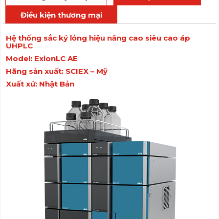
Điều kiện thương mại
Hệ thống sắc ký lỏng hiệu năng cao
siêu cao áp
UHPLC
Model:
ExionLC AE
Hãng
sản xuất
: SCIEX – Mỹ
Xuất xứ: Nhật Bản