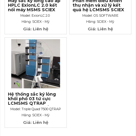
Máy sắc ký lỏng cao áp
Phần mềm điều khiển
HPLC ExionLC 2.0 kết
thu nhận và xử lý kết
nối máy MSMS SCIEX
quả hệ LCMSMS SCIEX
(860 bar/ 12.473 PSI)
OS SOFTWARE
Model: ExionLC 2.0
Model: OS SOFTWARE
Hãng: SCIEX - Mỹ
Hãng: SCIEX - Mỹ
Giá: Liên hệ
Giá: Liên hệ
Hệ thống sắc ký lỏng
khối phổ 03 tứ cực
LCMSMS QTRAP
Ready_độ nhạy S/N >
Model: Triple Quad 7500 QTRAP
3.000.000:1
Ready
Hãng: SCIEX - Mỹ
Giá: Liên hệ