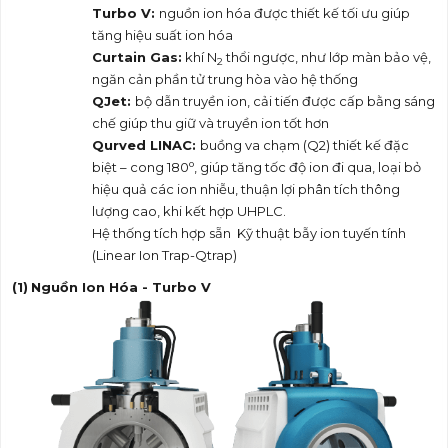
Turbo V:
nguồn ion hóa được thiết kế tối ưu giúp
tăng hiệu suất ion hóa
Curtain Gas:
khí N
thổi ngược, như lớp màn bảo vệ,
2
ngăn cản phần tử trung hòa vào hệ thống
QJet:
bộ dẫn truyền ion, cải tiến được cấp bằng sáng
chế giúp thu giữ và truyền ion tốt hơn
Qurved LINAC:
buồng va chạm (Q2) thiết kế đặc
o
biệt – cong 180
, giúp tăng tốc độ ion đi qua, loại bỏ
hiệu quả các ion nhiễu, thuận lợi phân tích thông
lượng cao, khi kết hợp UHPLC.
Hệ thống tích hợp sẵn Kỹ thuật bẫy ion tuyến tính
(Linear Ion Trap-Qtrap)
(1)
Nguồn Ion Hóa - Turbo V