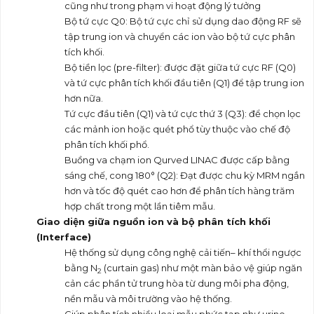
cũng như trong phạm vi hoạt động lý tưởng
Bộ tứ cực Q0: Bộ tứ cực chỉ sử dụng dao động RF sẽ
tập trung ion và chuyển các ion vào bộ tứ cực phân
tích khối.
Bộ tiền lọc (pre-filter): được đặt giữa tứ cực RF (Q0)
và tứ cực phân tích khối đầu tiên (Q1) để tập trung ion
hơn nữa.
Tứ cực đầu tiên (Q1) và tứ cực thứ 3 (Q3): để chọn lọc
các mảnh ion hoặc quét phổ tùy thuộc vào chế độ
phân tích khối phổ.
Buồng va chạm ion Qurved LINAC được cấp bằng
sáng chế, cong 180° (Q2): Đạt được chu kỳ MRM ngắn
hơn và tốc độ quét cao hơn để phân tích hàng trăm
hợp chất trong một lần tiêm mẫu.
Giao diện giữa nguồn ion và bộ phân tích khối
(Interface)
Hệ thống sử dụng công nghệ cải tiến– khí thổi ngược
bằng N
(curtain gas) như một màn bảo vệ giúp ngăn
2
cản các phần tử trung hòa từ dung môi pha động,
nền mẫu và môi trường vào hệ thống.