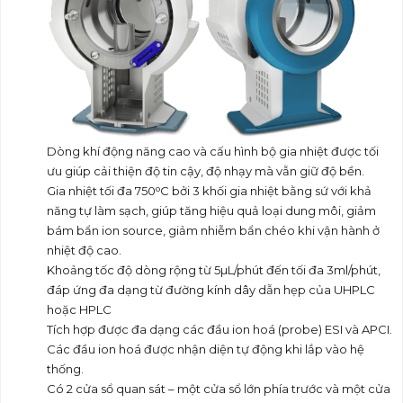
Dòng khí động năng cao và cấu hình bộ gia nhiệt được tối
ưu giúp cải thiện độ tin cậy, độ nhạy mà vẫn giữ độ bền.
o
Gia nhiệt tối đa 750
C bởi 3 khối gia nhiệt bằng sứ với khả
năng tự làm sạch, giúp tăng hiệu quả loại dung môi, giảm
bám bẩn ion source, giảm nhiễm bẩn chéo khi vận hành ở
nhiệt độ cao.
Khoảng tốc độ dòng rộng từ 5µL/phút đến tối đa 3ml/phút,
đáp ứng đa dạng từ đường kính dây dẫn hẹp của UHPLC
hoặc HPLC
Tích hợp được đa dạng các đầu ion hoá (probe) ESI và APCI.
Các đầu ion hoá được nhận diện tự động khi lắp vào hệ
thống.
Có 2 cửa sổ quan sát – một cửa sổ lớn phía trước và một cửa