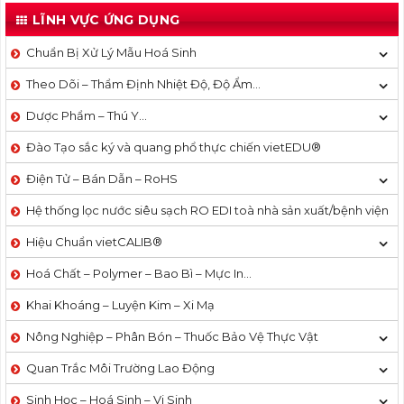
LĨNH VỰC ỨNG DỤNG
Chuẩn Bị Xử Lý Mẫu Hoá Sinh
Theo Dõi – Thẩm Định Nhiệt Độ, Độ Ẩm…
Dược Phẩm – Thú Y…
Đào Tạo sắc ký và quang phổ thực chiến vietEDU®
Điện Tử – Bán Dẫn – RoHS
Hệ thống lọc nước siêu sạch RO EDI​​ toà nhà sản xuất/bệnh viện
Hiệu Chuẩn vietCALIB®
Hoá Chất – Polymer – Bao Bì – Mực In…
Khai Khoáng – Luyện Kim – Xi Mạ
Nông Nghiệp – Phân Bón – Thuốc Bảo Vệ Thực Vật
Quan Trắc Môi Trường Lao Động
Sinh Học – Hoá Sinh – Vi Sinh