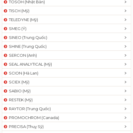
TOSOH (Nhật Bản)
t
TISCH (Mỹ)
i
o
TELEDYNE (Mỹ)
n
SMEG (Ý)
SINEO (Trung Quốc)
SHINE (Trung Quốc)
SERCON (Anh)
SEAL ANALYTICAL (Mỹ)
SCION (Hà Lan)
SCIEX (Mỹ)
SABIO (Mỹ)
RESTEK (Mỹ)
RAYTOR (Trung Quốc)
PROMOCHROM (Canada)
PRECISA (Thuỵ Sỹ)