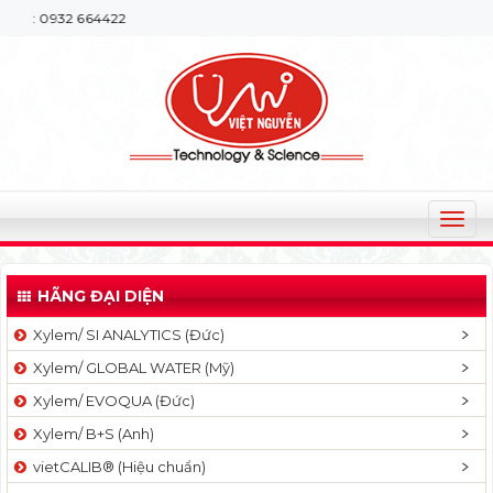
 664422
T
o
g
HÃNG ĐẠI DIỆN
g
l
Xylem/ SI ANALYTICS (Đức)
e
Xylem/ GLOBAL WATER (Mỹ)
n
a
Xylem/ EVOQUA (Đức)
v
Xylem/ B+S (Anh)
i
g
vietCALIB® (Hiệu chuẩn)
a