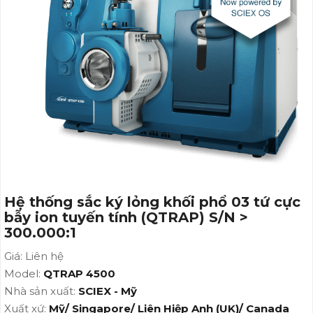
tính (QTRAP) S/N > 300.000:1
Hệ thống sắc ký lỏng khối phổ 03 tứ cực
bẫy ion tuyến tính (QTRAP) S/N >
300.000:1
Giá: Liên hệ
Model:
QTRAP 4500
Nhà sản xuất:
SCIEX - Mỹ
Xuất xứ:
Mỹ/ Singapore/ Liên Hiệp Anh (UK)/ Canada