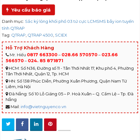
Yêu cầu báo giá
Danh mục:
Sắc ký lỏng khối phổ 03 tứ cực LCMSMS bẫy ion tuyến
tính QTRAP
Tag:
QTRAP
,
QTRAP 4500
,
SCIEX
Hỗ Trợ Khách Hàng
0817 663300
028.66 570570
023.66
Mr. Hiếu
–
–
566570
024. 85 871871
–
HCM: Số N36, Đường số 11 - Tân Thới Nhất 17, Khu phố 4, Phường
Tân Thới Nhất, Quận 12, Tp. HCM
HN: Số 138 Phúc Diễn, Phường Xuân Phương, Quận Nam Từ
Liêm, Hà Nội
Đà Nẵng: Số 10 Lỗ Giáng 05 – P. Hoà Xuân – Q. Cẩm Lệ – Tp. Đà
Nẵng
Mail:
info@vietnguyenco.vn