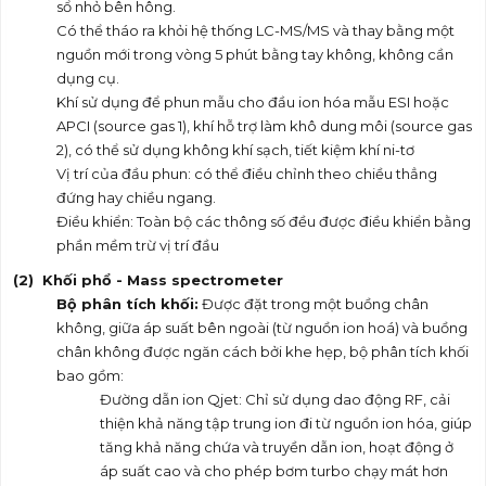
sổ nhỏ bên hông.
Có thể tháo ra khỏi hệ thống LC-MS/MS và thay bằng một
nguồn mới trong vòng 5 phút bằng tay không, không cần
dụng cụ.
Khí sử dụng để phun mẫu cho đầu ion hóa mẫu ESI hoặc
APCI (source gas 1), khí hỗ trợ làm khô dung môi (source gas
2), có thể sử dụng không khí sạch, tiết kiệm khí ni-tơ
Vị trí của đầu phun: có thể điều chỉnh theo chiều thẳng
đứng hay chiều ngang.
Điều khiển: Toàn bộ các thông số đều được điều khiển bằng
phần mềm trừ vị trí đầu
(2) Khối phổ - Mass spectrometer
Bộ phân tích khối:
Được đặt trong một buồng chân
không, giữa áp suất bên ngoài (từ nguồn ion hoá) và buồng
chân không được ngăn cách bởi khe hẹp, bộ phân tích khối
bao gồm:
Đường dẫn ion Qjet: Chỉ sử dụng dao động RF, cải
thiện khả năng tập trung ion đi từ nguồn ion hóa, giúp
tăng khả năng chứa và truyền dẫn ion, hoạt động ở
áp suất cao và cho phép bơm turbo chạy mát hơn