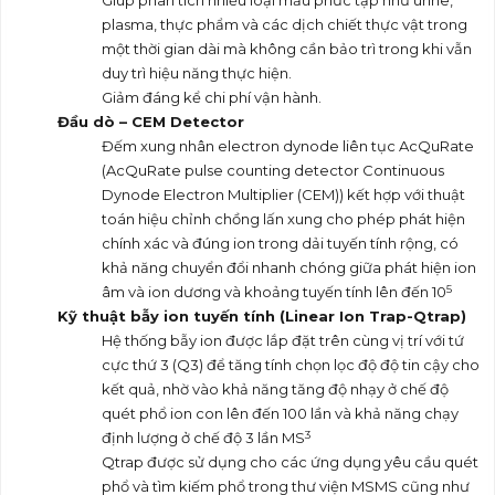
Giúp phân tích nhiều loại mẫu phức tạp như urine,
plasma, thực phẩm và các dịch chiết thực vật trong
một thời gian dài mà không cần bảo trì trong khi vẫn
duy trì hiệu năng thực hiện.
Giảm đáng kể chi phí vận hành.
Đầu dò
– CEM Detector
Đếm xung nhân electron dynode liên tục AcQuRate
(AcQuRate pulse counting detector Continuous
Dynode Electron Multiplier (CEM)) kết hợp với thuật
toán hiệu chỉnh chồng lấn xung cho phép phát hiện
chính xác và đúng ion trong dải tuyến tính rộng, có
khả năng chuyển đổi nhanh chóng giữa phát hiện ion
5
âm và ion dương và khoảng tuyến tính lên đến 10
Kỹ thuật bẫy ion tuyến tính (Linear Ion Trap-Qtrap)
Hệ thống bẫy ion được lắp đặt trên cùng vị trí với tứ
cực thứ 3 (Q3) để tăng tính chọn lọc độ độ tin cậy cho
kết quả, nhờ vào khả năng tăng độ nhạy ở chế độ
quét phổ ion con lên đến 100 lần và khả năng chạy
3
định lượng ở chế độ 3 lần MS
Qtrap được sử dụng cho các ứng dụng yêu cầu quét
phổ và tìm kiếm phổ trong thư viện MSMS cũng như