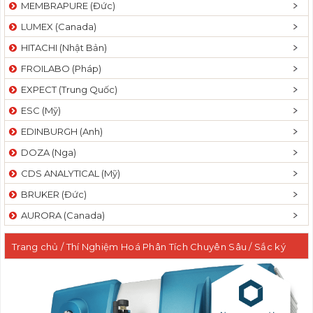
MEMBRAPURE (Đức)
LUMEX (Canada)
HITACHI (Nhật Bản)
FROILABO (Pháp)
EXPECT (Trung Quốc)
ESC (Mỹ)
EDINBURGH (Anh)
DOZA (Nga)
CDS ANALYTICAL (Mỹ)
BRUKER (Đức)
AURORA (Canada)
Trang chủ
/
Thí Nghiệm Hoá Phân Tích Chuyên Sâu
/
Sắc ký
lỏng khối phổ 03 tứ cực LCMSMS bẫy ion tuyến tính QTRAP
/ Hệ
thống sắc ký lỏng khối phổ 03 tứ cực bẫy ion tuyến