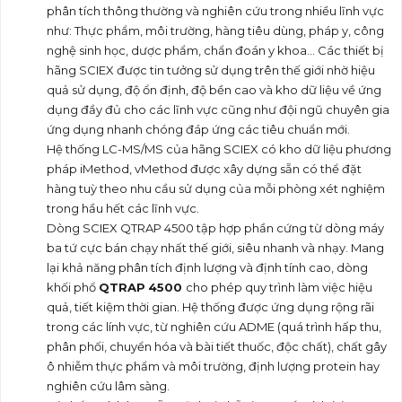
phân tích thông thường và nghiên cứu trong nhiều lĩnh vực
như: Thực phẩm, môi trường, hàng tiêu dùng, pháp y, công
nghệ sinh học, dược phẩm, chẩn đoán y khoa… Các thiết bị
hãng SCIEX được tin tưởng sử dụng trên thế giới nhờ hiệu
quả sử dụng, độ ổn định, độ bền cao và kho dữ liệu về ứng
dụng đầy đủ cho các lĩnh vực cũng như đội ngũ chuyên gia
ứng dụng nhanh chóng đáp ứng các tiêu chuẩn mới.
Hệ thống LC-MS/MS của hãng SCIEX có kho dữ liệu phương
pháp iMethod, vMethod được xây dựng sẵn có thể đặt
hàng tuỳ theo nhu cầu sử dụng của mỗi phòng xét nghiệm
trong hầu hết các lĩnh vực.
Dòng SCIEX QTRAP 4500 tập hợp phần cứng từ dòng máy
ba tứ cực bán chạy nhất thế giới, siêu nhanh và nhạy. Mang
lại khả năng phân tích định lượng và định tính cao, dòng
khối phổ
QTRAP
4500
cho phép quy trình làm việc hiệu
quả, tiết kiệm thời gian. Hệ thống được ứng dụng rộng rãi
trong các lính vực, từ nghiên cứu ADME (quá trình hấp thu,
phân phối, chuyển hóa và bài tiết thuốc, độc chất), chất gây
ô nhiễm thực phẩm và môi trường, định lượng protein hay
nghiên cứu lâm sàng.