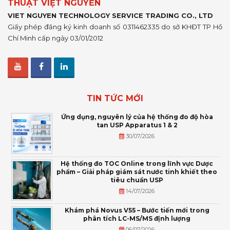
THUẬT VIỆT NGUYỄN
VIET NGUYEN TECHNOLOGY SERVICE TRADING CO., LTD
Giấy phép đăng ký kinh doanh số 0311462335 do sở KHĐT TP Hồ
Chí Minh cấp ngày 03/01/2012
TIN TỨC MỚI
Ứng dụng, nguyên lý của hệ thống đo độ hòa
tan USP Apparatus 1 & 2
30/07/2026
Hệ thống đo TOC Online trong lĩnh vực Dược
phẩm – Giải pháp giám sát nước tinh khiết theo
tiêu chuẩn USP
14/07/2026
Khám phá Novus V55 – Bước tiến mới trong
phân tích LC-MS/MS định lượng
06/07/2026