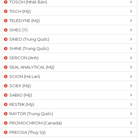
TOSOH (Nhật Bản)
t
TISCH (Mỹ)
i
o
TELEDYNE (Mỹ)
n
SMEG (Ý)
SINEO (Trung Quốc)
SHINE (Trung Quốc)
SERCON (Anh)
SEAL ANALYTICAL (Mỹ)
SCION (Hà Lan)
SCIEX (Mỹ)
SABIO (Mỹ)
RESTEK (Mỹ)
RAYTOR (Trung Quốc)
PROMOCHROM (Canada)
PRECISA (Thuỵ Sỹ)