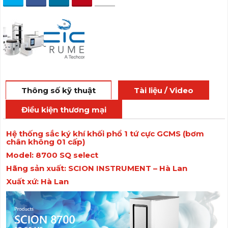
Thông số kỹ thuật
Tài liệu / Video
Điều kiện thương mại
Hệ thống sắc ký khí khối phổ 1 tứ cực GCMS
(bơm
chân không 01 cấp)
Model: 8700 SQ
se
lect
Hãng sản xuất: SCION INSTRUMENT
– Hà Lan
Xuất xứ: Hà
L
an