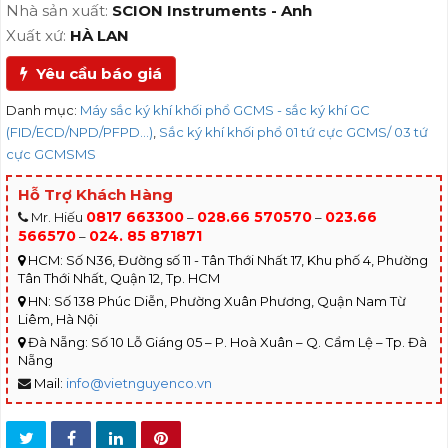
Nhà sản xuất:
SCION Instruments - Anh
Xuất xứ:
HÀ LAN
Yêu cầu báo giá
Danh mục:
Máy sắc ký khí khối phổ GCMS - sắc ký khí GC
(FID/ECD/NPD/PFPD...)
,
Sắc ký khí khối phổ 01 tứ cực GCMS/ 03 tứ
cực GCMSMS
Hỗ Trợ Khách Hàng
0817 663300
028.66 570570
023.66
Mr. Hiếu
–
–
566570
024. 85 871871
–
HCM: Số N36, Đường số 11 - Tân Thới Nhất 17, Khu phố 4, Phường
Tân Thới Nhất, Quận 12, Tp. HCM
HN: Số 138 Phúc Diễn, Phường Xuân Phương, Quận Nam Từ
Liêm, Hà Nội
Đà Nẵng: Số 10 Lỗ Giáng 05 – P. Hoà Xuân – Q. Cẩm Lệ – Tp. Đà
Nẵng
Mail:
info@vietnguyenco.vn