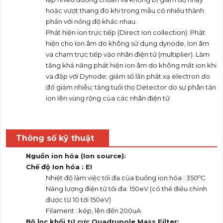
hoặc vượt thang đo khi trong mẫu có nhiều thành
phần với nồng độ khác nhau.
Phát hiện ion trực tiếp (Direct Ion collection): Phát
hiện cho Ion âm do không sử dụng dynode, Ion âm
va chạm trực tiếp vào nhân điện tử (multiplier). Làm
tăng khả năng phát hiện ion âm do không mất ion khi
va đập với Dynode; giảm số lần phát xạ electron do
đó giảm nhiễu; tăng tuổi thọ Detector do sự phân tán
ion lên vùng rộng của các nhân điện tử.
Thông số kỹ thuật
Nguồn ion hóa (Ion source):
Chế độ Ion hóa : EI
o
Nhiệt độ làm việc tối đa của buồng ion hóa : 350
C
Năng lượng điện tử tối đa: 150eV (có thể điều chỉnh
được từ 10 tới 150eV)
Filament : kép, lên đến 200uA
Bộ lọc khối tứ cực Quadrupole Mass Filter: