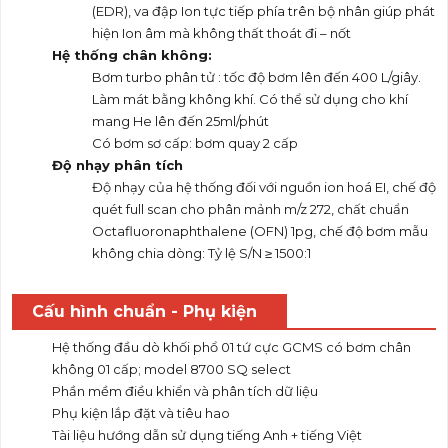
(EDR), va đập Ion tực tiếp phía trên bộ nhân giúp phát
hiện Ion âm mà không thất thoát đi – nốt
Hệ thống chân không:
Bơm turbo phân tử : tốc độ bơm lên đến 400 L/giây.
Làm mát bằng không khí. Có thể sử dụng cho khí
mang He lên đến 25ml/phút
Có bơm sơ cấp: bơm quay 2 cấp
Độ nhạy phân tích
Độ nhạy của hệ thống đối với nguồn ion hoá EI, chế độ
quét full scan cho phân mảnh m/z 272, chất chuẩn
Octafluoronaphthalene (OFN) 1pg, chế độ bơm mẫu
không chia dòng: Tỷ lệ S/N ≥ 1500:1
Cấu hình chuẩn - Phụ kiện
Hệ thống đầu dò khối phổ 01 tứ cực GCMS có bơm chân
không 01 cấp; model 8700 SQ select
Phần mềm điều khiển và phân tích dữ liệu
Phụ kiện lắp đặt và tiêu hao
Tài liệu hướng dẫn sử dụng tiếng Anh + tiếng Việt