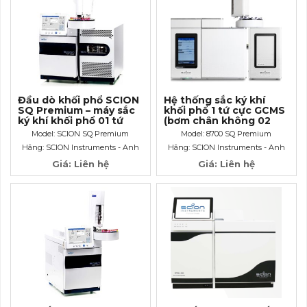
Đầu dò khối phổ SCION
Hệ thống sắc ký khí
SQ Premium – máy sắc
khối phổ 1 tứ cực GCMS
ký khí khối phổ 01 tứ
(bơm chân không 02
cực GCMS
cấp) 8700 SQ Premium
Model: SCION SQ Premium
Model: 8700 SQ Premium
Hãng: SCION Instruments - Anh
Hãng: SCION Instruments - Anh
Giá: Liên hệ
Giá: Liên hệ