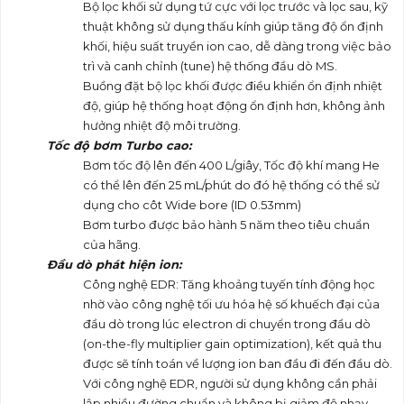
Bộ lọc khối sử dụng tứ cực với lọc trước và lọc sau, kỹ
thuật không sử dụng thấu kính giúp tăng độ ổn định
khối, hiệu suất truyền ion cao, dễ dàng trong việc bảo
trì và canh chỉnh (tune) hệ thống đầu dò MS.
Buồng đặt bộ lọc khối được điều khiển ổn định nhiệt
độ, giúp hệ thống hoạt động ổn định hơn, không ảnh
hưởng nhiệt độ môi trường.
Tốc độ bơm Turbo cao
:
Bơm tốc độ lên đến 400 L/giây, Tốc độ khí mang He
có thể lên đến 25 mL/phút do đó hệ thống có thể sử
dụng cho côt Wide bore (ID 0.53mm)
Bơm turbo được bảo hành 5 năm theo tiêu chuẩn
của hãng.
Đầu dò phát hiện ion
:
Công nghệ EDR: Tăng khoảng tuyến tính động học
nhờ vào công nghệ tối ưu hóa hệ số khuếch đại của
đầu dò trong lúc electron di chuyển trong đầu dò
(on-the-fly multiplier gain optimization), kết quả thu
được sẽ tính toán về lượng ion ban đầu đi đến đầu dò.
Với công nghệ EDR, người sử dụng không cần phải
lập nhiều đường chuẩn và không bị giảm độ nhạy