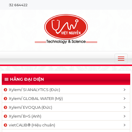
664422
T
o
g
HÃNG ĐẠI DIỆN
g
l
Xylem/ SI ANALYTICS (Đức)
e
Xylem/ GLOBAL WATER (Mỹ)
n
a
Xylem/ EVOQUA (Đức)
v
Xylem/ B+S (Anh)
i
g
vietCALIB® (Hiệu chuẩn)
a