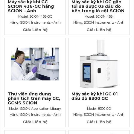
Máy sắc ký khí GC
Máy sắc ký khí GC gắn
SCION 436-GC hãng
tối đa được 03 đầu dò
SCION – Anh
bên trong lò cột SCION
456i
Model: SCION 436-GC
Model: SCION 456i
Hãng: SCION Instruments - Anh
Hãng: SCION Instruments - Anh
Giá: Liên hệ
Giá: Liên hệ
Thư viện ứng dụng
Máy sắc ký khí GC 01
phân tích trên máy GC,
đầu dò 8300 GC
GCMS SCION
Application Library
Model: SCION Application Library
Model: 8300 GC
Hãng: SCION Instruments - Anh
Hãng: SCION Instruments - Anh
Giá: Liên hệ
Giá: Liên hệ