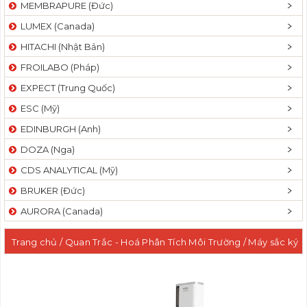
MEMBRAPURE (Đức)
LUMEX (Canada)
HITACHI (Nhật Bản)
FROILABO (Pháp)
EXPECT (Trung Quốc)
ESC (Mỹ)
EDINBURGH (Anh)
DOZA (Nga)
CDS ANALYTICAL (Mỹ)
BRUKER (Đức)
AURORA (Canada)
Trang chủ
/
Quan Trắc - Hoá Phân Tích Môi Trường
/
Máy sắc ký
khí khối phổ GCMS - sắc ký khí GC (FID/ECD/NPD/PFPD...)
/ Hệ
thống sắc ký khí khối phổ 1 tứ cực GCMS (bơm chân không 01