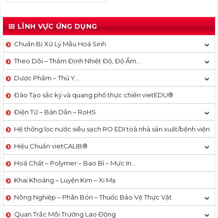
LĨNH VỰC ỨNG DỤNG
Chuẩn Bị Xử Lý Mẫu Hoá Sinh
Theo Dõi – Thẩm Định Nhiệt Độ, Độ Ẩm…
Dược Phẩm – Thú Y…
Đào Tạo sắc ký và quang phổ thực chiến vietEDU®
Điện Tử – Bán Dẫn – RoHS
Hệ thống lọc nước siêu sạch RO EDI​​ toà nhà sản xuất/bệnh viện
Hiệu Chuẩn vietCALIB®
Hoá Chất – Polymer – Bao Bì – Mực In…
Khai Khoáng – Luyện Kim – Xi Mạ
Nông Nghiệp – Phân Bón – Thuốc Bảo Vệ Thực Vật
Quan Trắc Môi Trường Lao Động