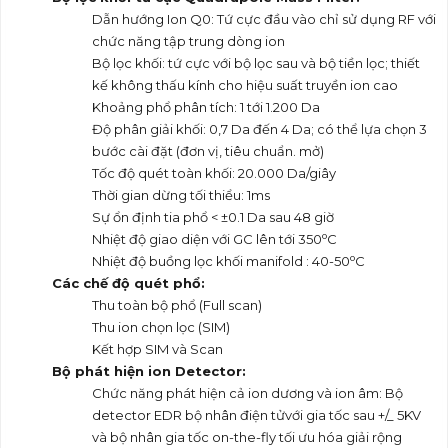
Dẫn hướng Ion Q0: Tứ cực đầu vào chỉ sử dụng RF với
chức năng tập trung dòng ion
Bộ lọc khối: tứ cực với bộ lọc sau và bộ tiền lọc; thiết
kế không thấu kính cho hiệu suất truyền ion cao
Khoảng phổ phân tích: 1 tới 1.200 Da
Độ phân giải khối: 0,7 Da đến 4 Da; có thể lựa chọn 3
bước cài đặt (đơn vị, tiêu chuẩn. mở)
Tốc độ quét toàn khối: 20.000 Da/giây
Thời gian dừng tối thiểu: 1ms
Sự ổn định tia phổ < ±0.1 Da sau 48 giờ
o
Nhiệt độ giao diện với GC lên tới 350
C
o
Nhiệt độ buồng lọc khối manifold : 40-50
C
Các chế độ quét phổ:
Thu toàn bộ phổ (Full scan)
Thu ion chọn lọc (SIM)
Kết hợp SIM và Scan
Bộ phát hiện ion Detector:
Chức năng phát hiện cả ion dương và ion âm: Bộ
detector EDR bộ nhân điện tửvới gia tốc sau +/_ 5KV
và bộ nhân gia tốc on-the-fly tối ưu hóa giải rộng