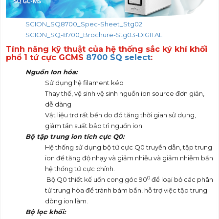
SCION_SQ8700_Spec-Sheet_Stg02
SCION_SQ-8700_Brochure-Stg03-DIGITAL
Tính n
ă
ng kỹ thu
â
̣t của hệ
thống sắc ký khí khối
phổ 1 tứ cực GCMS
8700 SQ
se
lect
:
Nguồn Ion hóa:
Sử dụng hệ filament kép
Thay thế, vệ sinh vệ sinh nguồn ion source đơn giản,
dễ dàng
Vật liệu trơ rất bền do đó tăng thời gian sử dụng,
giảm tần suất bảo trì nguồn ion.
Bộ tập trung ion tích cực Q0:
Hệ thống sử dụng bộ tứ cực Q0 truyền dẫn, tập trung
ion để tăng độ nhạy và giảm nhiễu và giảm nhiễm bẩn
hệ thống tứ cực chính.
0
Bộ Q0 thiết kế uốn cong góc 90
để loại bỏ các phân
tử trung hòa để tránh bám bẩn, hỗ trợ việc tập trung
dòng ion làm.
Bộ lọc khối
: