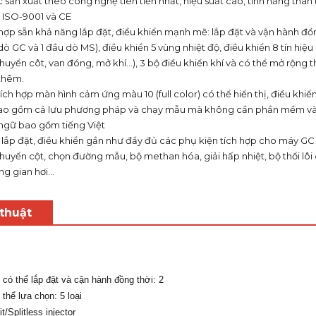
sản xuất theo công nghệ tiên tiến nhất, hiệu suất cao, tính năng thân 
 ISO-9001 và CE
hợp sẵn khả năng lắp đặt, điều khiển mạnh mẽ: lắp đặt và vận hành đồng
dò GC và 1 đầu dò MS), điều khiển 5 vùng nhiệt độ, điều khiển 8 tín hiệ
chuyển côt, van đóng, mở khí…), 3 bộ điều khiển khí và có thể mở rộng
 thêm.
tích hợp màn hình cảm ứng màu 10 (full color) có thể hiển thị, điều khiể
 bao gồm cả lưu phương pháp và chạy mẫu mà không cần phần mềm và
ngữ bao gồm tiếng Việt
ể lắp đặt, điều khiển gần như đầy đủ các phụ kiện tích hợp cho máy G
chuyển cột, chọn đường mẫu, bộ methan hóa, giải hấp nhiệt, bộ thổi lô
g gian hơi…
thuật
có thể lắp đặt và cận hành đồng thời: 2
thể lựa chọn: 5 loại
t/Splitless injector