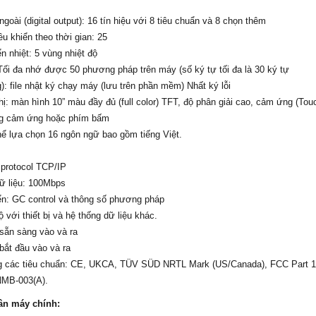
ngoài (digital output): 16 tín hiệu với 8 tiêu chuẩn và 8 chọn thêm
ều khiển theo thời gian: 25
n nhiệt: 5 vùng nhiệt độ
ối đa nhớ được 50 phương pháp trên máy (số ký tự tối đa là 30 ký tự
g): file nhật ký chạy máy (lưu trên phần mềm) Nhất ký lỗi
hị: màn hình 10” màu đầy đủ (full color) TFT, độ phân giải cao, cảm ứng (Tou
ng cảm ứng hoặc phím bấm
hể lựa chọn 16 ngôn ngữ bao gồm tiếng Việt.
 protocol TCP/IP
ữ liệu: 100Mbps
ển: GC control và thông số phương pháp
 với thiết bị và hệ thống dữ liệu khác.
 sẵn sàng vào và ra
 bắt đầu vào và ra
ng các tiêu chuẩn: CE, UKCA, TÜV SÜD NRTL Mark (US/Canada), FCC Part 
NMB-003(A).
hân máy chính: