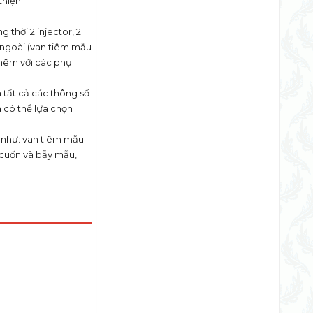
thiện.
 thời 2 injector, 2
u ngoài (van tiêm mẫu
 thêm với các phụ
n tất cả các thông số
 có thể lựa chọn
C như: van tiêm mẫu
i cuốn và bẫy mẫu,