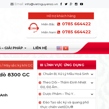
Email:
info@vietnguyenco.vn
Hỗ trợ khách hàng
0785 664422
Miền Bắc
0785 664422
Miền Nam
 – GIẢI PHÁP
LIÊN HỆ
LĨNH VỰC ỨNG DỤNG
S
/ Máy sắc ký khí GC
 dò 8300 GC
Chuẩn Bị Xử Lý Mẫu Hoá Sinh
Theo Dõi – Thẩm Định Nhiệt
Độ, Độ Ẩm…
Dược Phẩm – Thú Y…
 Anh
Đào Tạo sắc ký và quang phổ
thực chiến vietEDU®