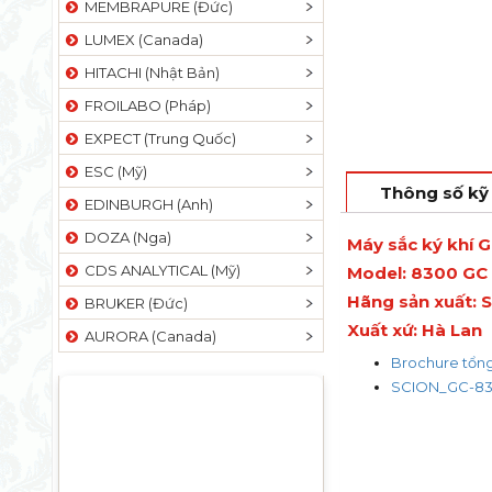
MEMBRAPURE (Đức)
LUMEX (Canada)
HITACHI (Nhật Bản)
FROILABO (Pháp)
EXPECT (Trung Quốc)
ESC (Mỹ)
Thông số kỹ
EDINBURGH (Anh)
DOZA (Nga)
Máy sắc ký khí 
CDS ANALYTICAL (Mỹ)
Model: 8300 GC
Hãng sản xuất: 
BRUKER (Đức)
Xuất xứ: Hà Lan
AURORA (Canada)
Brochure tổng
SCION_GC-83