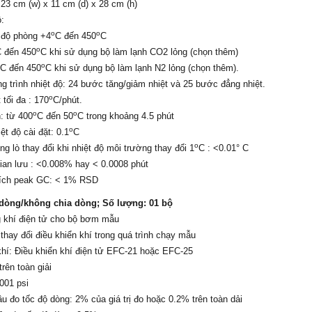
 23 cm (w) x 11 cm (d) x 28 cm (h)
:
o
o
 độ phòng +4
C đến 450
C
o
 đến 450
C khi sử dụng bộ làm lạnh CO2 lỏng (chọn thêm)
o
o
C đến 450
C khi sử dụng bộ làm lạnh N2 lỏng (chọn thêm).
 trình nhiệt độ: 24 bước tăng/giảm nhiệt và 25 bước đẳng nhiệt.
o
 tối đa : 170
C/phút.
o
o
: từ 400
C đến 50
C trong khoảng 4.5 phút
o
ệt độ cài đặt: 0.1
C
o
ng lò thay đổi khi nhiệt độ môi trường thay đổi 1
C : <0.01° C
 gian lưu : <0.008% hay < 0.0008 phút
n tích peak GC: < 1% RSD
dòng/không chia dòng; Số lượng: 01 bộ
g khí điện tử cho bộ bơm mẫu
 thay đổi điều khiển khí trong quá trình chạy mẫu
khí: Điều khiển khí điện tử EFC-21 hoặc EFC-25
rên toàn giải
.001 psi
u đo tốc độ dòng: 2% của giá trị đo hoặc 0.2% trên toàn dải