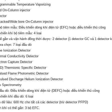
grammable Temperature Vaporizing
 On-Column injector
ector
cked/Wide bore On-Column injector
bộ tiêm mẫu: Điều khiển dòng khí điện tử (EFC) hoặc điều khiển thủ công
khiển khí bộ tiêm mẫu: 4 loại
ể gắn và vận hành đồng thời được: 2 detector (1 detector GC và 1 detector k
ựa chọn: 7 loại đầu dò
e Ionization Detector
mal Conductivity Detector
tron Capture Detector
) Thermionic Specific Detector
sed Flame Photometric Detector
lsed Discharge Helium Ionization Detector
 Spectrometry
đầu dò: Điều khiển dòng khí điện tử (DEFC) hoặc điều khiển thủ công
khiển khí đầu dò: 6 loại
 dữ liệu: 600 Hz cho tất cả các detector (trừ detector PFPD)
n khí có thể gắn: 3 bộ EFC.