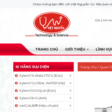
Chào mừng bạn đến với Việt Nguyễn Co. Nếu bạn cần giúp đỡ hã
Gợi ý tìm k
TRANG CHỦ
GIỚI THIỆU
LĨNH V
HÃNG ĐẠI DIỆN
Trang chủ
/
Quan T
Xylem/ SI ANALYTICS (Đức)
01 đầu dò 8300 G
Xylem/ GLOBAL WATER (Mỹ)
Xylem/ EVOQUA (Đức)
Xylem/ B+S (Anh)
vietCALIB® (Hiệu chuẩn)