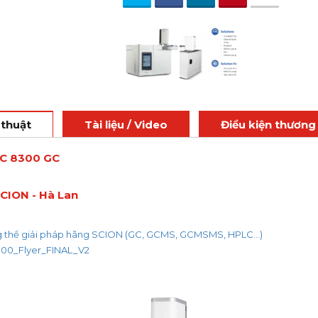
 thuật
Tài liệu / Video
Điều kiện thương
GC 8300 GC
SCION - Hà Lan
 thể giải pháp hãng SCION (GC, GCMS, GCMSMS, HPLC...)
00_Flyer_FINAL_V2