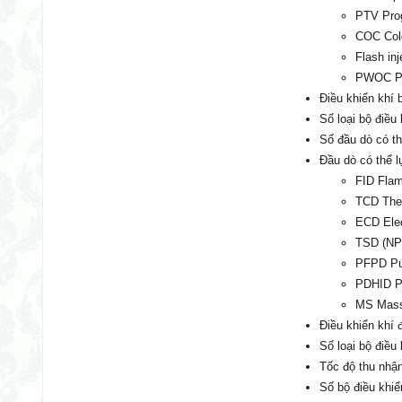
PTV Pro
COC Cold
Flash inj
PWOC Pa
Điều khiển khí 
Số loại bộ điều 
Số đầu dò có th
Đầu dò có thể l
FID Flam
TCD Ther
ECD Elec
TSD (NPD
PFPD Pul
PDHID Pu
MS Mass
Điều khiển khí 
Số loại bộ điều 
Tốc độ thu nhận
Số bộ điều khiể