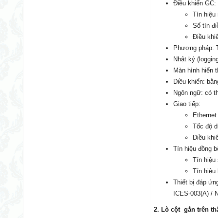
Điều khiển GC:
Tín hiệu 
Số tín đi
Điều khiể
Phương pháp: T
Nhật ký (loggin
Màn hình hiển t
Điều khiển: bằ
Ngôn ngữ: có t
Giao tiếp:
Ethernet
Tốc độ d
Điều khi
Tín hiệu đồng bộ
Tín hiệu
Tín hiệu
Thiết bị đáp ứ
ICES-003(A) / 
2. Lò cột gắn trên t