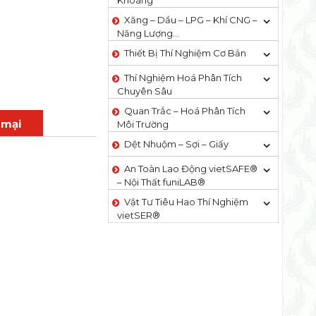
Khoáng
Xăng – Dầu – LPG – Khí CNG –
Năng Lượng…
Thiết Bị Thí Nghiệm Cơ Bản
Thí Nghiệm Hoá Phân Tích
Chuyên Sâu
Quan Trắc – Hoá Phân Tích
 mại
Môi Trường
Dệt Nhuộm – Sợi – Giấy
An Toàn Lao Động vietSAFE®
– Nội Thất funiLAB®
Vật Tư Tiêu Hao Thí Nghiệm
vietSER®