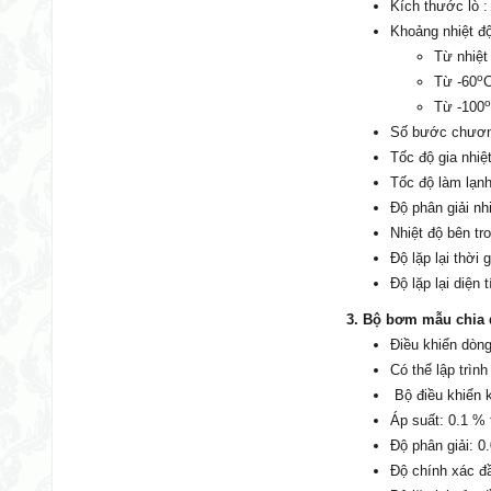
Kích thước lò :
Khoảng nhiệt độ
Từ nhiệt
o
Từ -60
C
Từ -100
Số bước chương
Tốc độ gia nhiệt
Tốc độ làm lạnh
Độ phân giải nhi
Nhiệt độ bên tro
Độ lặp lại thời
Độ lặp lại diệ
3. Bộ bơm mẫu chia 
Điều khiển dòn
Có thể lập trình
Bộ điều khiển 
Áp suất: 0.1 % t
Độ phân giải: 0
Độ chính xác đầ