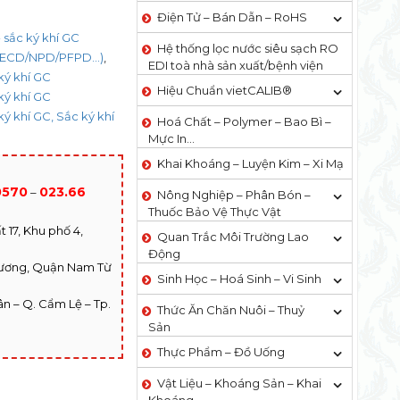
Điện Tử – Bán Dẫn – RoHS
 sắc ký khí GC
Hệ thống lọc nước siêu sạch RO
D/ECD/NPD/PFPD...)
,
EDI​​ toà nhà sản xuất/bệnh viện
ký khí GC
Hiệu Chuẩn vietCALIB®
ký khí GC
ký khí GC, Sắc ký khí
Hoá Chất – Polymer – Bao Bì –
Mực In…
Khai Khoáng – Luyện Kim – Xi Mạ
0570
023.66
–
Nông Nghiệp – Phân Bón –
Thuốc Bảo Vệ Thực Vật
 17, Khu phố 4,
Quan Trắc Môi Trường Lao
Động
hương, Quận Nam Từ
Sinh Học – Hoá Sinh – Vi Sinh
n – Q. Cẩm Lệ – Tp.
Thức Ăn Chăn Nuôi – Thuỷ
Sản
Thực Phẩm – Đồ Uống
Vật Liệu – Khoáng Sản – Khai