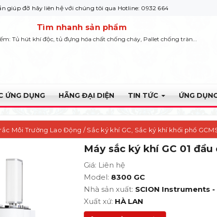
y liên hệ với chúng tôi qua Hotline: 0932 664422
Tìm nhanh sản phẩm
iếm: Tủ hút khí độc, tủ đựng hóa chất chống cháy, Pallet chống tràn...
ỰC ỨNG DỤNG
HÃNG ĐẠI DIỆN
TIN TỨC
ỨNG DỤNG
rắc Môi Trường Lao Động
/
Sắc ký khí GC, Sắc ký khí khối phổ GCM
Máy sắc ký khí GC 01 đầu
C
Giá: Liên hệ
Model:
8300 GC
Nhà sản xuất:
SCION Instruments -
Xuất xứ:
HÀ LAN