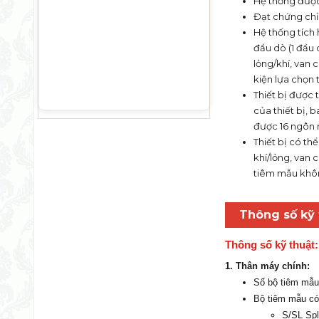
Hệ thống được 
Đạt chứng chỉ
Hệ thống tích 
đầu dò (1 đầu 
lỏng/khí, van 
kiện lựa chọn
Thiết bị được 
của thiết bị,
được 16 ngôn 
Thiết bị có th
khí/lỏng, van 
tiêm mẫu khôn
Thông số kỹ 
Thông số kỹ thuật:
1. Thân máy chính:
Số bộ tiêm mẫu 
Bộ tiêm mẫu có 
S/SL Spli