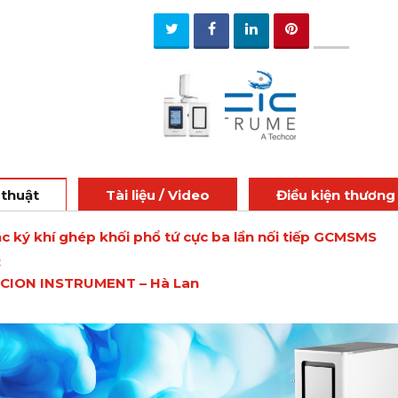
 thuật
Tài liệu / Video
Điều kiện thương
c ký khí ghép khối phổ tứ cực ba lần nối tiếp GCMSMS
Q
 SCION INSTRUMENT
– Hà Lan