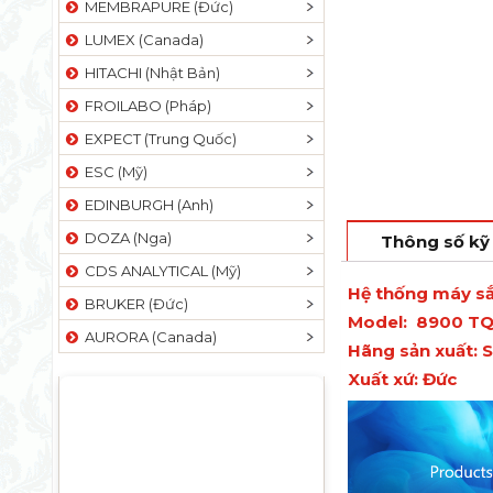
MEMBRAPURE (Đức)
LUMEX (Canada)
HITACHI (Nhật Bản)
FROILABO (Pháp)
EXPECT (Trung Quốc)
ESC (Mỹ)
EDINBURGH (Anh)
DOZA (Nga)
Thông số kỹ
CDS ANALYTICAL (Mỹ)
Hệ thống máy sắ
BRUKER (Đức)
Model:
8900 T
AURORA (Canada)
Hãng sản xuất:
Xuất xứ: Đức