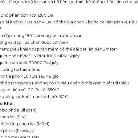
hối: tứ cực với bộ lọc sau và bộ tiền lọc; thiết kế không thấu kính cho hi
hổ phân tích: 1 tới 1200 Da
giải khối: 0.7 Da đến 4 Da; có thể lựa chọn 3 bước cài đặt (đơn vị, tiê
3
va đập: cong 180º với vùng lọc trước và sau.
ợng va đập: lựa chọn được tới 75eV
chạm: Điều khiển từ phần mềm có thể cài đặt lên đến 2mTorr
quét phổ MS/MS (MRM): 1000 MRM’s/giây
quét toàn khối: 30000 Da/giây
n dừng tối thiểu: 5ms
nh tia phổ < ±0.1 Da sau 48 giờ
 chéo (cross-talk): không có tín hiệu chéo ở thời gian quét tối thiểu.
o
 giao diện với GC lên tới 350
C
o
 buồng lọc khối manifold : 40-50
C
o khối
:
 bộ phổ (Full scan)
chọn lọc (SIM)
 phản ứng chọn lọc (MRM)
n phẩm (Product)
c ion mẹ (Precusor)