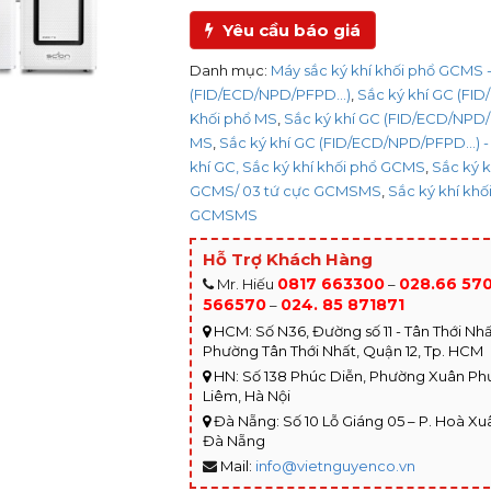
Yêu cầu báo giá
Danh mục:
Máy sắc ký khí khối phổ GCMS -
(FID/ECD/NPD/PFPD...)
,
Sắc ký khí GC (FID
Khối phổ MS
,
Sắc ký khí GC (FID/ECD/NPD/P
MS
,
Sắc ký khí GC (FID/ECD/NPD/PFPD...) 
khí GC, Sắc ký khí khối phổ GCMS
,
Sắc ký k
GCMS/ 03 tứ cực GCMSMS
,
Sắc ký khí kh
GCMSMS
Hỗ Trợ Khách Hàng
0817 663300
028.66 57
Mr. Hiếu
–
566570
024. 85 871871
–
HCM: Số N36, Đường số 11 - Tân Thới Nhất
Phường Tân Thới Nhất, Quận 12, Tp. HCM
HN: Số 138 Phúc Diễn, Phường Xuân P
Liêm, Hà Nội
Đà Nẵng: Số 10 Lỗ Giáng 05 – P. Hoà Xuâ
Đà Nẵng
Mail:
info@vietnguyenco.vn