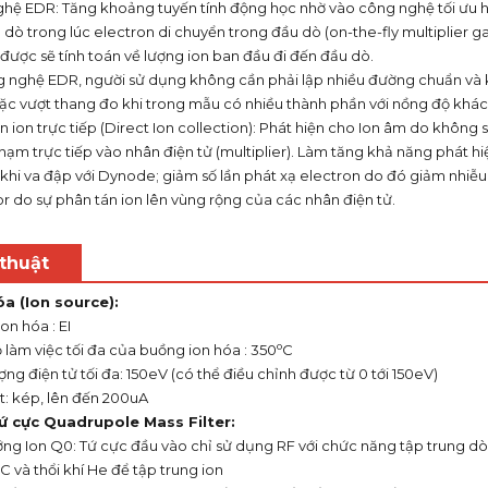
hệ EDR: Tăng khoảng tuyến tính động học nhờ vào công nghệ tối ưu h
dò trong lúc electron di chuyển trong đầu dò (on-the-fly multiplier ga
được sẽ tính toán về lượng ion ban đầu đi đến đầu dò.
g nghệ EDR, người sử dụng không cần phải lập nhiều đường chuẩn và
ặc vượt thang đo khi trong mẫu có nhiều thành phần với nồng độ khác
n ion trực tiếp (Direct Ion collection): Phát hiện cho Ion âm do không
hạm trực tiếp vào nhân điện tử (multiplier). Làm tăng khả năng phát 
khi va đập với Dynode; giảm số lần phát xạ electron do đó giảm nhiễu;
r do sự phân tán ion lên vùng rộng của các nhân điện tử.
thuật
a (Ion source):
on hóa : EI
o
 làm việc tối đa của buồng ion hóa : 350
C
ng điện tử tối đa: 150eV (có thể điều chỉnh được từ 0 tới 150eV)
t: kép, lên đến 200uA
tứ cực Quadrupole Mass Filter:
ng Ion Q0: Tứ cực đầu vào chỉ sử dụng RF với chức năng tập trung dòng
o
C và thổi khí He để tập trung ion