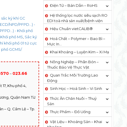
Điện Tử – Bán Dẫn – RoHS
Hệ thống lọc nước siêu sạch RO
 sắc ký khí GC
EDI​​ toà nhà sản xuất/bệnh viện
/ECD/NPD/PFPD...) -
Hiệu Chuẩn vietCALIB®
FPD...) - Khối phổ
- Khối phổ MS
,
Sắc ký
Hoá Chất – Polymer – Bao Bì –
hí khối phổ 01 tứ cực
Mực In…
ối phổ GCMS/
Khai Khoáng – Luyện Kim – Xi Mạ
Nông Nghiệp – Phân Bón –
Thuốc Bảo Vệ Thực Vật
0570
023.66
–
Quan Trắc Môi Trường Lao
Động
 17, Khu phố 4,
Sinh Học – Hoá Sinh – Vi Sinh
hương, Quận Nam Từ
Thức Ăn Chăn Nuôi – Thuỷ
Sản
n – Q. Cẩm Lệ – Tp.
Thực Phẩm – Đồ Uống
Vật Liệu – Khoáng Sản – Khai