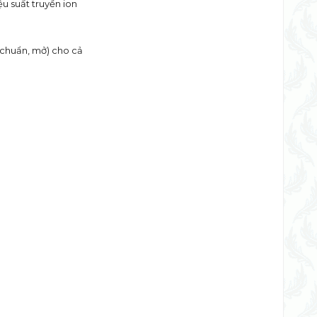
ệu suất truyền ion
u chuẩn, mở) cho cả