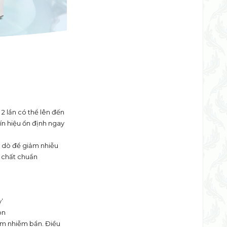
2 lần có thể lên đến
tín hiệu ổn định ngay
ầu dò để giảm nhiễu
 chất chuẩn
’
on
iảm nhiễm bẩn. Điều