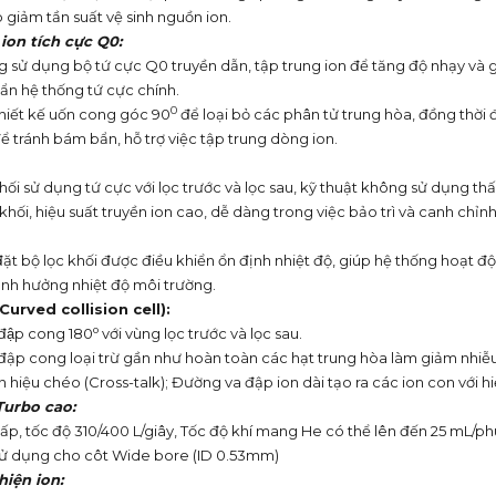
 giảm tần suất vệ sinh nguồn ion.
ion tích cực Q0:
g sử dụng bộ tứ cực Q0 truyền dẫn, tập trung ion để tăng độ nhạy và 
ẩn hệ thống tứ cực chính.
0
hiết kế uốn cong góc 90
để loại bỏ các phân tử trung hòa, đồng thời đ
ể tránh bám bẩn, hỗ trợ việc tập trung dòng ion.
hối sử dụng tứ cực với lọc trước và lọc sau, kỹ thuật không sử dụng th
khối, hiệu suất truyền ion cao, dễ dàng trong việc bảo trì và canh chỉn
ặt bộ lọc khối được điều khiển ổn định nhiệt độ, giúp hệ thống hoạt đ
nh hưởng nhiệt độ môi trường.
urved collision cell):
o
đập cong 180
với vùng lọc trước và lọc sau.
đập cong loại trừ gần như hoàn toàn các hạt trung hòa làm giảm nhiễu 
n hiệu chéo (Cross-talk); Đường va đập ion dài tạo ra các ion con với hi
Turbo cao
:
ấp, tốc độ 310/400 L/giây, Tốc độ khí mang He có thể lên đến 25 mL/p
sử dụng cho côt Wide bore (ID 0.53mm)
hiện ion
: