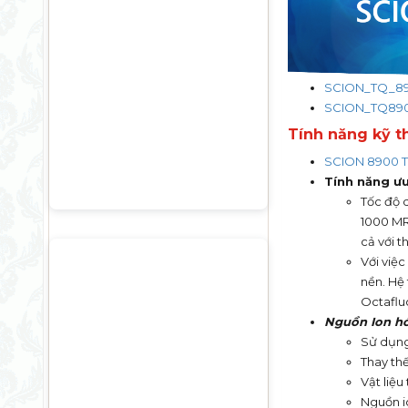
SCION_TQ_89
SCION_TQ890
Tính năng
kỹ t
SCION 8900 
Tính năng
ưu
Tốc độ 
1000 MRM
cả với th
Với việc
nền. Hệ
Octaflu
Nguồn Ion hó
Sử dụng
Thay thế
Vật liệu
Nguồn i