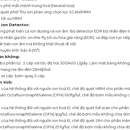
c phổ mất mảnh trung hoà (Neutral loss)
 quét phổ/ Thu ion phản ứng chọn lọc SCAN/MRM
 tối ưu MRM
 ion Detector:
ng phát hiện cả ion dương và ion âm: Bộ detector EDR bộ nhân điện tử 
ộ nhân gia tốc on-the-fly tối ưu hóa giải rộng (EDR), va đập Ion tực tiế
át hiện ion âm mà không thất thoát đi nốt
6
uyến tính: bậc 6 (10
)
ân không:
bo phân tử : 2 cấp với tốc độ hút 300/400 L/giây. Làm mát bằng không
 mang He lên đến 25ml/phút
sơ cấp: bơm quay 2 cấp
n tích
:
 của hệ thống đối với nguồn ion hoá EI, chế độ quét MRM cho phân mả
uẩn Octafluoronaphthalene (OFN) 100fg/1ul, chế độ bơm mẫu không chi
của hệ thống đối với nguồn ion hoá EI, chế độ quét full scan cho phân
ctafluoronaphthalene (OFN) 1pg/1ul, chế độ bơm mẫu không chia dòng:
 của hệ thống đối với nguồn ion hoá EI, chế độ quét SIM cho phân mản
ctafluoronaphthalene (OFN) 25 fg/1ul, chế độ bơm mẫu không chia dòng