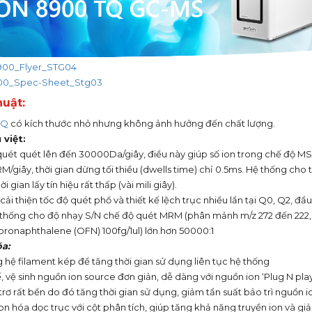
00_Flyer_STG04
0_Spec-Sheet_Stg03
huật:
TQ
có kích thước nhỏ nhưng không ảnh hưởng đến chất lượng.
 việt
:
quét quét lên đến 30000Da/giây, điều này giúp số ion trong chế độ MS 
/giây, thời gian dừng tối thiểu (dwells time) chỉ 0.5ms. Hệ thống cho 
ời gian lấy tín hiệu rất thấp (vài mili giây).
 cải thiện tốc độ quét phổ và thiết kế lệch trục nhiều lần tại Q0, Q2, đ
 thống cho độ nhạy S/N chế độ quét MRM (phân mảnh m/z 272 đến 222,
oronaphthalene (OFN) 100fg/1ul) lớn hơn 50000:1
a:
 hệ filament kép để tăng thời gian sử dụng liên tục hệ thống
, vệ sinh nguồn ion source đơn giản, dễ dàng với nguồn ion ‘Plug N play
 trơ rất bền do đó tăng thời gian sử dụng, giảm tần suất bảo trì nguồn i
on hóa dọc trục với cột phân tích, giúp tăng khả năng truyền ion và g