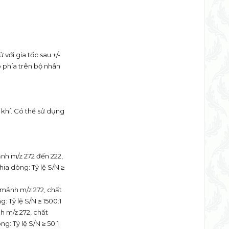
với gia tốc sau +/-
p phía trên bộ nhân
 khí. Có thể sử dụng
nh m/z 272 đến 222,
a dòng: Tỷ lệ S/N ≥
 mảnh m/z 272, chất
 Tỷ lệ S/N ≥ 1500:1
h m/z 272, chất
: Tỷ lệ S/N ≥ 50:1