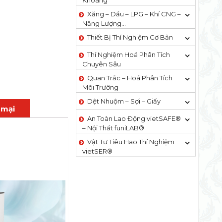
Khoáng
Xăng – Dầu – LPG – Khí CNG –
Năng Lượng…
Thiết Bị Thí Nghiệm Cơ Bản
Thí Nghiệm Hoá Phân Tích
Chuyên Sâu
Quan Trắc – Hoá Phân Tích
Môi Trường
Dệt Nhuộm – Sợi – Giấy
 mại
An Toàn Lao Động vietSAFE®
– Nội Thất funiLAB®
Vật Tư Tiêu Hao Thí Nghiệm
vietSER®