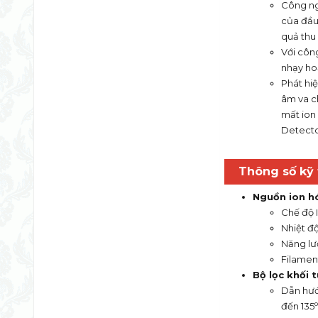
Công ng
của đầu 
quả thu 
Với côn
nhạy ho
Phát hiệ
âm va c
mất ion 
Detecto
Thông số kỹ 
Nguồn ion hó
Chế độ I
Nhiệt độ
Năng lượ
Filamen
Bộ lọc khối 
Dẫn hướ
đến 135