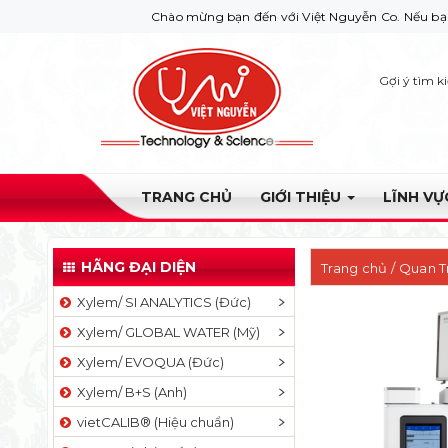
Chào mừng bạn đến với Việt Nguyễn Co. Nếu bạn cần giúp đỡ 
Gợi ý tìm k
TRANG CHỦ
GIỚI THIỆU
LĨNH V
HÃNG ĐẠI DIỆN
Trang chủ
/
Quan T
Xylem/ SI ANALYTICS (Đức)
ký khí ghép khối p
Xylem/ GLOBAL WATER (Mỹ)
Xylem/ EVOQUA (Đức)
Xylem/ B+S (Anh)
vietCALIB® (Hiệu chuẩn)