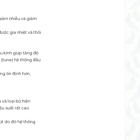
giảm nhiễu và giảm
ược gia nhiệt và thổi
ấu kính giúp tăng độ
h (tune) hệ thống đầu
ộng ổn định hơn,
và loại bỏ hiện
ệu suất rất cao.
hút do đó hệ thống