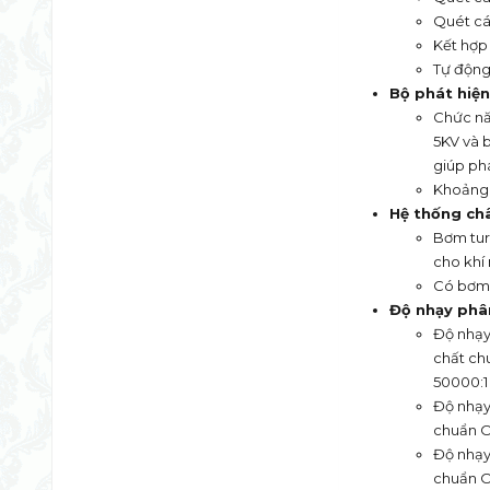
Quét cá
Kết hợp
Tự động
Bộ phát hiện
Chức nă
5KV và b
giúp ph
Khoảng t
Hệ thống ch
Bơm tur
cho khí
Có bơm 
Độ nhạy phâ
Độ nhạy
chất ch
50000:1
Độ nhạy 
chuẩn O
Độ nhạy
chuẩn O