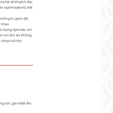
óa hệ số khuếch đại
in optimization), kết
 không bị giảm độ
 nhau.
 sử dụng dynode, Ion
hiện ion âm do không
 tăng tuổi thọ
 ion, gia nhiệt lên