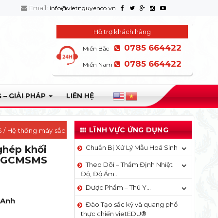
Email:
info@vietnguyenco.vn
Hỗ trợ khách hàng
0785 664422
Miền Bắc
0785 664422
Miền Nam
 – GIẢI PHÁP
LIÊN HỆ
LĨNH VỰC ỨNG DỤNG
S
/ Hệ thống máy sắc
ghép khối
Chuẩn Bị Xử Lý Mẫu Hoá Sinh
ếp GCMSMS
Theo Dõi – Thẩm Định Nhiệt
Độ, Độ Ẩm…
Dược Phẩm – Thú Y…
 Anh
Đào Tạo sắc ký và quang phổ
thực chiến vietEDU®