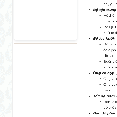
này giúp
Bộ tập trung 
Hệ thốn
nhiễm b
Bộ Q0 t
khí He đ
Bộ lọc khối
:
Bộ lọc k
ổn định 
dò MS.
Buồng đ
không ả
Ống va đập (C
Ống va 
Ống va 
tượng tí
Tốc độ bơm 
Bơm 2 c
có thể 
Đầu dò phát 