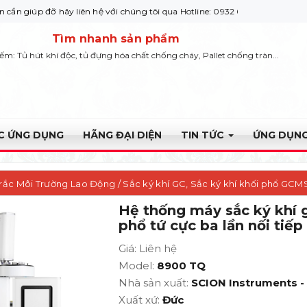
hãy liên hệ với chúng tôi qua Hotline: 0932 664422
Tìm nhanh sản phẩm
iếm: Tủ hút khí độc, tủ đựng hóa chất chống cháy, Pallet chống tràn...
ỰC ỨNG DỤNG
HÃNG ĐẠI DIỆN
TIN TỨC
ỨNG DỤNG
rắc Môi Trường Lao Động
/
Sắc ký khí GC, Sắc ký khí khối phổ GCM
Hệ thống máy sắc ký khí 
hổ tứ cực ba lần nối tiếp GCMSMS
phổ tứ cực ba lần nối ti
Giá: Liên hệ
Model:
8900 TQ
Nhà sản xuất:
SCION Instruments -
Xuất xứ:
Đức