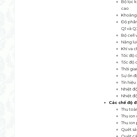
Bộ lọc k
cao
Khoảng p
Độ phân 
Q1 và Q
Bộ cell 
Năng lư
Khí va 
Tốc độ 
Tốc độ 
Thời gia
Sự ổn đị
Tín hiệu
Nhiệt độ
Nhiệt độ
Các chế độ
đ
Thu toàn
Thu ion 
Thu ion
Quét sả
Quét cá