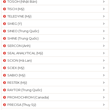
TOSOH (Nhật Bản)
t
TISCH (Mỹ)
i
o
TELEDYNE (Mỹ)
n
SMEG (Ý)
SINEO (Trung Quốc)
SHINE (Trung Quốc)
SERCON (Anh)
SEAL ANALYTICAL (Mỹ)
SCION (Hà Lan)
SCIEX (Mỹ)
SABIO (Mỹ)
RESTEK (Mỹ)
RAYTOR (Trung Quốc)
PROMOCHROM (Canada)
PRECISA (Thuỵ Sỹ)