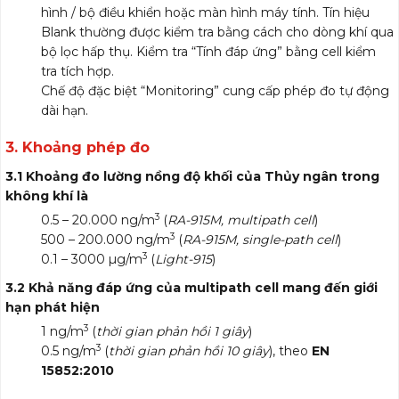
hình / bộ điều khiển hoặc màn hình máy tính. Tín hiệu
Blank thường được kiểm tra bằng cách cho dòng khí qua
bộ lọc hấp thụ. Kiểm tra “Tính đáp ứng” bằng cell kiểm
tra tích hợp.
Chế độ đặc biệt “Monitoring” cung cấp phép đo tự động
dài hạn.
3. Khoảng phép đo
của Máy phân tích Hg di động
3.1 Khoảng đo lường nồng độ khối của Thủy ngân trong
không khí là
3
0.5 – 20.000 ng/m
(
RA-915M, multipath cell
)
3
500 – 200.000 ng/m
(
RA-915M, single-path cell
)
3
0.1 – 3000 µg/m
(
Light-915
)
3.2 Khả năng đáp ứng của multipath cell mang đến giới
hạn phát hiện
3
1 ng/m
(
thời gian phản hồi 1 giây
)
3
0.5 ng/m
(
thời gian phản hồi 10 giây
), theo
EN
15852:2010