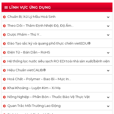
LĨNH VỰC ỨNG DỤNG
Chuẩn Bị Xử Lý Mẫu Hoá Sinh
Theo Dõi – Thẩm Định Nhiệt Độ, Độ Ẩm…
Dược Phẩm – Thú Y…
Đào Tạo sắc ký và quang phổ thực chiến vietEDU®
Điện Tử – Bán Dẫn – RoHS
Hệ thống lọc nước siêu sạch RO EDI​​ toà nhà sản xuất/bệnh viện
Hiệu Chuẩn vietCALIB®
Hoá Chất – Polymer – Bao Bì – Mực In…
Khai Khoáng – Luyện Kim – Xi Mạ
Nông Nghiệp – Phân Bón – Thuốc Bảo Vệ Thực Vật
Quan Trắc Môi Trường Lao Động