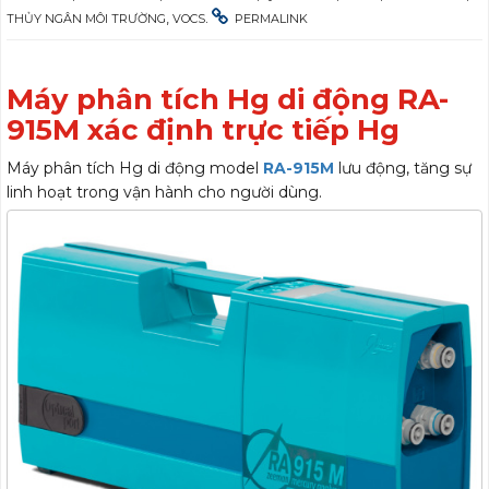
,
.
THỦY NGÂN MÔI TRƯỜNG
VOCS
PERMALINK
Máy phân tích Hg di động RA-
915M xác định trực tiếp Hg
Máy phân tích Hg di động model
RA-915M
lưu động, tăng sự
linh hoạt trong vận hành cho người dùng.