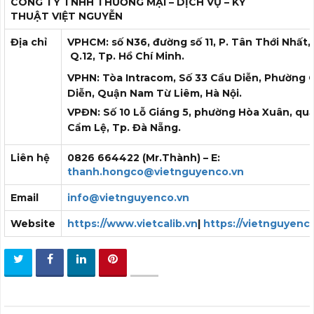
CÔNG TY TNHH THƯƠNG MẠI – DỊCH VỤ – KỸ
THUẬT
VIỆT NGUYỄN
Địa chỉ
VPHCM: số N36, đường số 11, P. Tân Thới Nhất,
Q.12, Tp. Hồ Chí Minh.
VPHN: Tòa Intracom, Số 33 Cầu Diễn, Phường 
Diễn, Quận Nam Từ Liêm, Hà Nội.
VPĐN: Số 10 Lỗ Giáng 5, phường Hòa Xuân, qu
Cẩm Lệ, Tp. Đà Nẵng.
Liên hệ
0826 664422 (Mr.Thành) – E:
thanh.hongco@vietnguyenco.vn
Email
info@vietnguyenco.vn
Website
https://www.vietcalib.vn
|
https://vietnguyenc