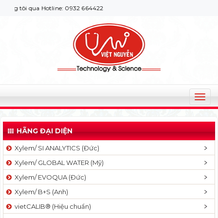
tôi qua Hotline: 0932 664422
T
o
g
HÃNG ĐẠI DIỆN
g
l
Xylem/ SI ANALYTICS (Đức)
e
Xylem/ GLOBAL WATER (Mỹ)
n
a
Xylem/ EVOQUA (Đức)
v
Xylem/ B+S (Anh)
i
g
vietCALIB® (Hiệu chuẩn)
a