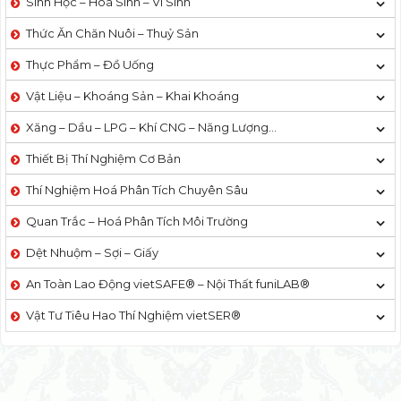
Sinh Học – Hoá Sinh – Vi Sinh
Thức Ăn Chăn Nuôi – Thuỷ Sản
Thực Phẩm – Đồ Uống
Vật Liệu – Khoáng Sản – Khai Khoáng
Xăng – Dầu – LPG – Khí CNG – Năng Lượng…
Thiết Bị Thí Nghiệm Cơ Bản
Thí Nghiệm Hoá Phân Tích Chuyên Sâu
Quan Trắc – Hoá Phân Tích Môi Trường
Dệt Nhuộm – Sợi – Giấy
An Toàn Lao Động vietSAFE® – Nội Thất funiLAB®
Vật Tư Tiêu Hao Thí Nghiệm vietSER®