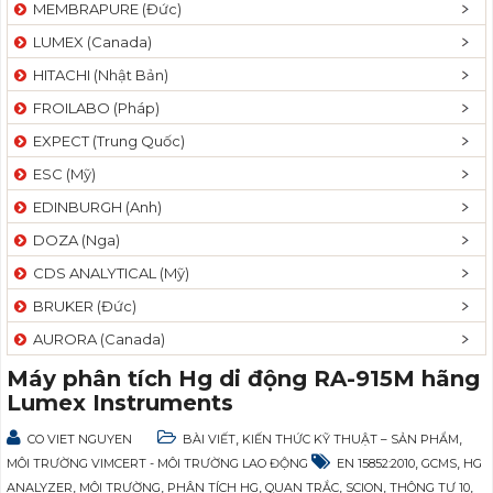
MEMBRAPURE (Đức)
LUMEX (Canada)
HITACHI (Nhật Bản)
FROILABO (Pháp)
EXPECT (Trung Quốc)
ESC (Mỹ)
EDINBURGH (Anh)
DOZA (Nga)
CDS ANALYTICAL (Mỹ)
BRUKER (Đức)
AURORA (Canada)
Máy phân tích Hg di động RA-915M hãng
Lumex Instruments
,
,
CO VIET NGUYEN
BÀI VIẾT
KIẾN THỨC KỸ THUẬT – SẢN PHẨM
,
,
MÔI TRƯỜNG VIMCERT - MÔI TRƯỜNG LAO ĐỘNG
EN 15852:2010
GCMS
HG
,
,
,
,
,
,
ANALYZER
MÔI TRƯỜNG
PHÂN TÍCH HG
QUAN TRẮC
SCION
THÔNG TƯ 10