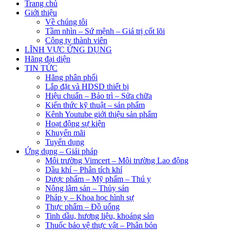
Trang chủ
Giới thiệu
Về chúng tôi
Tầm nhìn – Sứ mệnh – Giá trị cốt lõi
Công ty thành viên
LĨNH VỰC ỨNG DỤNG
Hãng đại diện
TIN TỨC
Hãng phân phối
Lắp đặt và HDSD thiết bị
Hiệu chuẩn – Bảo trì – Sửa chữa
Kiến thức kỹ thuật – sản phẩm
Kênh Youtube giới thiệu sản phẩm
Hoạt động sự kiện
Khuyến mãi
Tuyển dụng
Ứng dụng – Giải pháp
Môi trường Vimcert – Môi trường Lao động
Dầu khí – Phân tích khí
Dược phẩm – Mỹ phẩm – Thú y
Nông lâm sản – Thủy sản
Pháp y – Khoa học hình sự
Thực phẩm – Đồ uống
Tinh dầu, hương liệu, khoáng sản
Thuốc bảo vệ thực vật – Phân bón