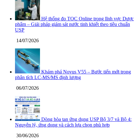
Hệ thống đo TOC Online trong lĩnh vực Dược
phẩm – Giải pháp giám sát nước tinh khiết theo tiêu chuẩn
USP
14/07/2026
Khám phá Novus V55 – Bước tiến mới trong
phân tích LC-MS/MS định lượng
06/07/2026
Dòng hòa tan ứng dụng USP Bộ 3/7 và Bộ 4:
Nguyên lý, ứng dụng và cách lựa chọn phù hợp
30/06/2026