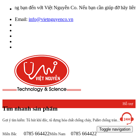
ng bạn đến với Việt Nguyễn Co. Nếu bạn cần giúp đỡ hãy liên hệ với
Email:
info@vietnguyenco.vn
Hỗ trợ
Tìm nhanh sản phẩm
khách
Gợi ý tìm kiếm: Tủ hút khí độc, tủ đựng hóa chất chống cháy, Pallet chống tràn...
hàng
Toggle navigation
0785 664422
0785 664422
Miền Bắc
Miền Nam