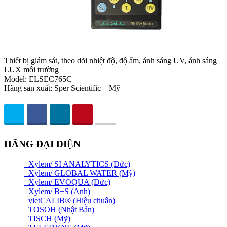
Thiết bị giám sát, theo dõi nhiệt độ, độ ẩm, ánh sáng UV, ánh sáng
LUX môi trường
Model: ELSEC765C
Hãng sản xuất: Sper Scientific – Mỹ
HÃNG ĐẠI DIỆN
Xylem/ SI ANALYTICS (Đức)
Xylem/ GLOBAL WATER (Mỹ)
Xylem/ EVOQUA (Đức)
Xylem/ B+S (Anh)
vietCALIB® (Hiệu chuẩn)
TOSOH (Nhật Bản)
TISCH (Mỹ)