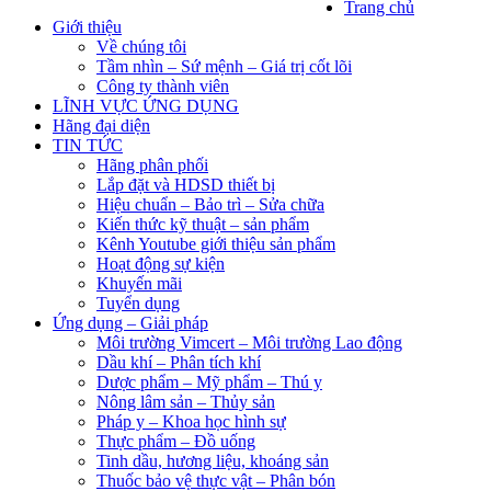
Trang chủ
Giới thiệu
Về chúng tôi
Tầm nhìn – Sứ mệnh – Giá trị cốt lõi
Công ty thành viên
LĨNH VỰC ỨNG DỤNG
Hãng đại diện
TIN TỨC
Hãng phân phối
Lắp đặt và HDSD thiết bị
Hiệu chuẩn – Bảo trì – Sửa chữa
Kiến thức kỹ thuật – sản phẩm
Kênh Youtube giới thiệu sản phẩm
Hoạt động sự kiện
Khuyến mãi
Tuyển dụng
Ứng dụng – Giải pháp
Môi trường Vimcert – Môi trường Lao động
Dầu khí – Phân tích khí
Dược phẩm – Mỹ phẩm – Thú y
Nông lâm sản – Thủy sản
Pháp y – Khoa học hình sự
Thực phẩm – Đồ uống
Tinh dầu, hương liệu, khoáng sản
Thuốc bảo vệ thực vật – Phân bón