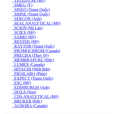
TELEDYNE (Mỹ)
SMEG (Ý)
SINEO (Trung Quốc)
SHINE (Trung Quốc)
SERCON (Anh)
SEAL ANALYTICAL (Mỹ)
SCION (Hà Lan)
SCIEX (Mỹ)
SABIO (Mỹ)
RESTEK (Mỹ)
RAYTOR (Trung Quốc)
PROMOCHROM (Canada)
PRECISA (Thuỵ Sỹ)
MEMBRAPURE (Đức)
LUMEX (Canada)
HITACHI (Nhật Bản)
FROILABO (Pháp)
EXPECT (Trung Quốc)
ESC (Mỹ)
EDINBURGH (Anh)
DOZA (Nga)
CDS ANALYTICAL (Mỹ)
BRUKER (Đức)
AURORA (Canada)