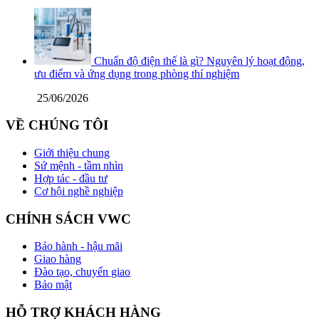
Chuẩn độ điện thế là gì? Nguyên lý hoạt động,
ưu điểm và ứng dụng trong phòng thí nghiệm
25/06/2026
VỀ CHÚNG TÔI
Giới thiệu chung
Sứ mệnh - tầm nhìn
Hợp tác - đầu tư
Cơ hội nghề nghiệp
CHÍNH SÁCH VWC
Bảo hành - hậu mãi
Giao hàng
Đào tạo, chuyển giao
Bảo mật
HỖ TRỢ KHÁCH HÀNG