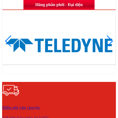
Hãng phân phối - Đại diện
Miễn phí vận chuyển
Với đơn hàng trên 1tr VNĐ