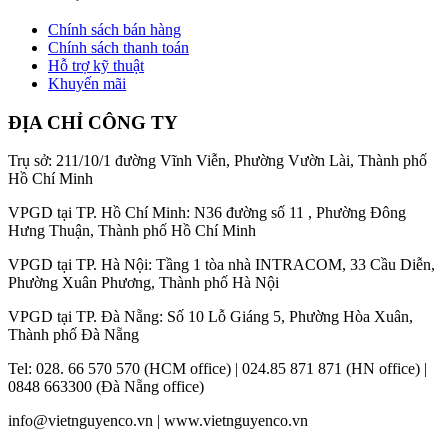
Chính sách bán hàng
Chính sách thanh toán
Hỗ trợ kỹ thuật
Khuyến mãi
ĐỊA CHỈ CÔNG TY
Trụ sở: 211/10/1 đường Vĩnh Viễn, Phường Vườn Lài, Thành phố
Hồ Chí Minh
VPGD tại TP. Hồ Chí Minh: N36 đường số 11 , Phường Đông
Hưng Thuận, Thành phố Hồ Chí Minh
VPGD tại TP. Hà Nội: Tầng 1 tòa nhà INTRACOM, 33 Cầu Diễn,
Phường Xuân Phương, Thành phố Hà Nội
VPGD tại TP. Đà Nẵng: Số 10 Lỗ Giáng 5, Phường Hòa Xuân,
Thành phố Đà Nẵng
Tel: 028. 66 570 570 (HCM office) | 024.85 871 871 (HN office) |
0848 663300 (Đà Nẵng office)
info@vietnguyenco.vn |
www.vietnguyenco.vn