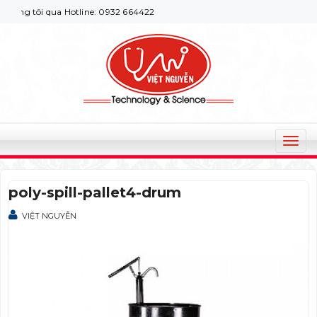
ng tôi qua Hotline: 0932 664422
T
o
g
poly-spill-pallet4-drum
g
l
VIỆT NGUYỄN
e
n
a
v
i
g
a