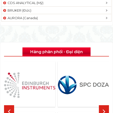
CDS ANALYTICAL (Mỹ)
BRUKER (Đức)
AURORA (Canada)
Hãng phân phối - Đại diện