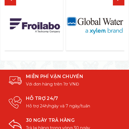
MIỄN PHÍ VẬN CHUYỂN
Với đơn hàng trên 1tr VNĐ
HỖ TRỢ 24/7
Hỗ trợ 24h/ngày và 7 ngày/tuần
30 NGÀY TRẢ HÀNG
Trả lại hàng trong vòng 30 ngày