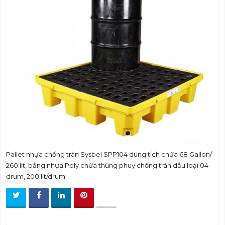
t
i
o
n
Pallet nhựa chống tràn Sysbel SPP104 dung tích chứa 68 Gallon/
260 lít, bằng nhựa Poly chứa thùng phuy chống tràn dầu loại 04
drum, 200 lít/drum