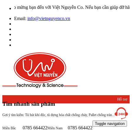
hào mừng bạn đến với Việt Nguyễn Co. Nếu bạn cần giúp đỡ hãy liên h
Email:
info@vietnguyenco.vn
Hỗ trợ
Tìm nhanh sản phẩm
khách
Gợi ý tìm kiếm: Tủ hút khí độc, tủ đựng hóa chất chống cháy, Pallet chống tràn...
hàng
Toggle navigation
0785 664422
0785 664422
Miền Bắc
Miền Nam