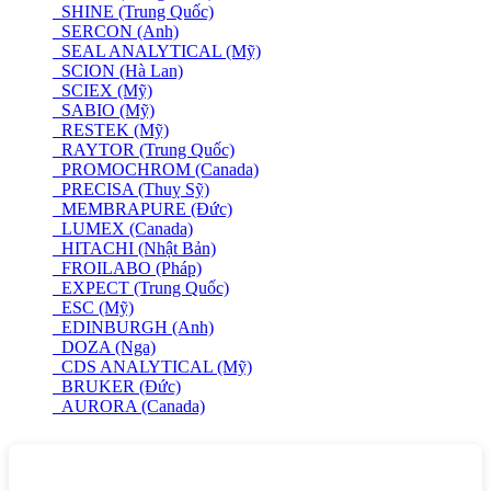
SHINE (Trung Quốc)
SERCON (Anh)
SEAL ANALYTICAL (Mỹ)
SCION (Hà Lan)
SCIEX (Mỹ)
SABIO (Mỹ)
RESTEK (Mỹ)
RAYTOR (Trung Quốc)
PROMOCHROM (Canada)
PRECISA (Thuỵ Sỹ)
MEMBRAPURE (Đức)
LUMEX (Canada)
HITACHI (Nhật Bản)
FROILABO (Pháp)
EXPECT (Trung Quốc)
ESC (Mỹ)
EDINBURGH (Anh)
DOZA (Nga)
CDS ANALYTICAL (Mỹ)
BRUKER (Đức)
AURORA (Canada)