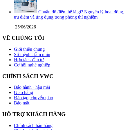
Chuẩn độ điện thế là gì? Nguyên lý hoạt động,
ưu điểm và ứng dụng trong phòng thí nghiệm
25/06/2026
VỀ CHÚNG TÔI
Giới thiệu chung
Sứ mệnh - tầm nhìn
Hợp tác - đầu tư
Cơ hội nghề nghiệp
CHÍNH SÁCH VWC
Bảo hành - hậu mãi
Giao hàng
Đào tạo, chuyển giao
Bảo mật
HỖ TRỢ KHÁCH HÀNG
Chính sách bán hàng