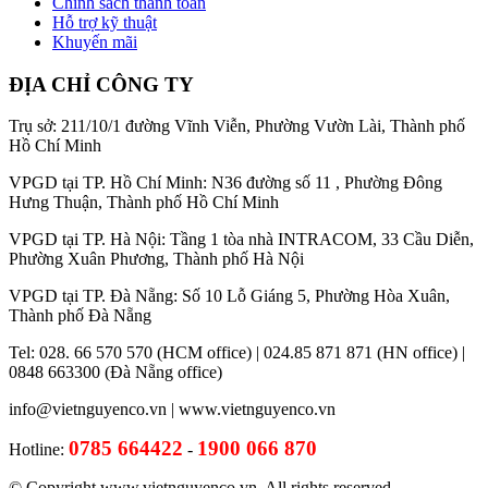
Chính sách thanh toán
Hỗ trợ kỹ thuật
Khuyến mãi
ĐỊA CHỈ CÔNG TY
Trụ sở: 211/10/1 đường Vĩnh Viễn, Phường Vườn Lài, Thành phố
Hồ Chí Minh
VPGD tại TP. Hồ Chí Minh: N36 đường số 11 , Phường Đông
Hưng Thuận, Thành phố Hồ Chí Minh
VPGD tại TP. Hà Nội: Tầng 1 tòa nhà INTRACOM, 33 Cầu Diễn,
Phường Xuân Phương, Thành phố Hà Nội
VPGD tại TP. Đà Nẵng: Số 10 Lỗ Giáng 5, Phường Hòa Xuân,
Thành phố Đà Nẵng
Tel: 028. 66 570 570 (HCM office) | 024.85 871 871 (HN office) |
0848 663300 (Đà Nẵng office)
info@vietnguyenco.vn |
www.vietnguyenco.vn
0785 664422
1900 066 870
Hotline:
-
© Copyright www.vietnguyenco.vn, All rights reserved