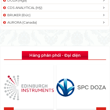
DOZA (Nga)
CDS ANALYTICAL (Mỹ)
BRUKER (Đức)
AURORA (Canada)
Hãng phân phối - Đại diện