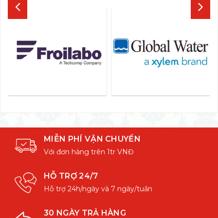
MIỄN PHÍ VẬN CHUYỂN
Với đơn hàng trên 1tr VNĐ
HỖ TRỢ 24/7
Hỗ trợ 24h/ngày và 7 ngày/tuần
30 NGÀY TRẢ HÀNG