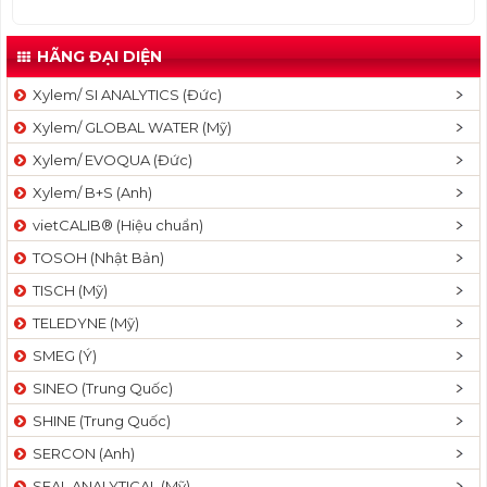
HÃNG ĐẠI DIỆN
Xylem/ SI ANALYTICS (Đức)
Xylem/ GLOBAL WATER (Mỹ)
Xylem/ EVOQUA (Đức)
Xylem/ B+S (Anh)
vietCALIB® (Hiệu chuẩn)
TOSOH (Nhật Bản)
TISCH (Mỹ)
TELEDYNE (Mỹ)
SMEG (Ý)
SINEO (Trung Quốc)
SHINE (Trung Quốc)
SERCON (Anh)
SEAL ANALYTICAL (Mỹ)