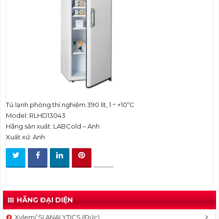
t
i
o
n
Tủ lạnh phòng thí nghiệm 390 lít, 1 ÷ +10ºC
Model: RLHD13043
Hãng sản xuất: LABCold – Anh
Xuất xứ: Anh
HÃNG ĐẠI DIỆN
Xylem/ SI ANALYTICS (Đức)