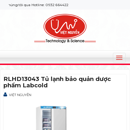
chúng tôi qua Hotline: 0932 664422
T
o
g
RLHD13043 Tủ lạnh bảo quản dược
g
phẩm Labcold
l
e
VIỆT NGUYỄN
n
a
v
i
g
a