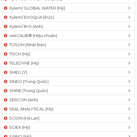
Xylem/ GLOBAL WATER (Mỹ)
Xylem/ EVOQUA (Đức)
Xylem/ B+S (Anh)
vietCALIB® (Hiệu chuẩn)
TOSOH (Nhật Bản)
TISCH (Mỹ)
TELEDYNE (Mỹ)
SMEG (Ý)
SINEO (Trung Quốc)
SHINE (Trung Quốc)
SERCON (Anh)
SEAL ANALYTICAL (Mỹ)
SCION (Hà Lan)
SCIEX (Mỹ)
SABIO (Mỹ)