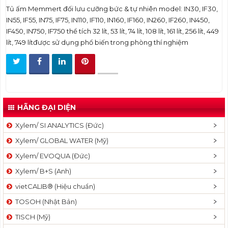
Tủ ấm Memmert đối lưu cưỡng bức & tự nhiên model: IN30, IF30,
t
IN55, IF55, IN75, IF75, IN110, IF110, IN160, IF160, IN260, IF260, IN450,
i
IF450, IN750, IF750 thể tích 32 lít, 53 lít, 74 lít, 108 lít, 161 lít, 256 lít, 449
o
lít, 749 lítđược sử dụng phổ biến trong phòng thí nghiệm
n
HÃNG ĐẠI DIỆN
Xylem/ SI ANALYTICS (Đức)
Xylem/ GLOBAL WATER (Mỹ)
Xylem/ EVOQUA (Đức)
Xylem/ B+S (Anh)
vietCALIB® (Hiệu chuẩn)
TOSOH (Nhật Bản)
TISCH (Mỹ)