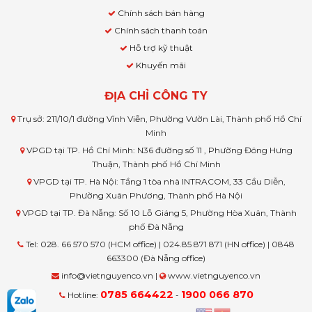
Chính sách bán hàng
Chính sách thanh toán
Hỗ trợ kỹ thuật
Khuyến mãi
ĐỊA CHỈ CÔNG TY
Trụ sở: 211/10/1 đường Vĩnh Viễn, Phường Vườn Lài, Thành phố Hồ Chí
Minh
VPGD tại TP. Hồ Chí Minh: N36 đường số 11 , Phường Đông Hưng
Thuận, Thành phố Hồ Chí Minh
VPGD tại TP. Hà Nội: Tầng 1 tòa nhà INTRACOM, 33 Cầu Diễn,
Phường Xuân Phương, Thành phố Hà Nội
VPGD tại TP. Đà Nẵng: Số 10 Lỗ Giáng 5, Phường Hòa Xuân, Thành
phố Đà Nẵng
Tel: 028. 66 570 570 (HCM office) | 024.85 871 871 (HN office) | 0848
663300 (Đà Nẵng office)
info@vietnguyenco.vn |
www.vietnguyenco.vn
0785 664422
1900 066 870
Hotline:
-