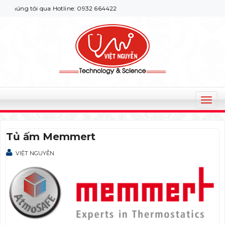
chúng tôi qua Hotline: 0932 664422
T
o
g
Tủ ấm Memmert
g
l
VIỆT NGUYỄN
e
n
a
v
i
g
a