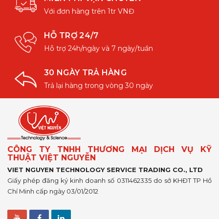
Với đơn hàng trên 1tr VNĐ
HỖ TRỢ 24/7
Hỗ trợ 24h/ngày và 7 ngày/tuần
30 NGÀY TRẢ HÀNG
Trả lại hàng trong vòng 30 ngày
CÔNG TY TNHH THƯƠNG MẠI DỊCH VỤ KỸ
THUẬT VIỆT NGUYỄN
VIET NGUYEN TECHNOLOGY SERVICE TRADING CO., LTD
Giấy phép đăng ký kinh doanh số 0311462335 do sở KHĐT TP Hồ
Chí Minh cấp ngày 03/01/2012