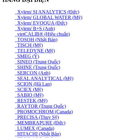
Xylem/ SI ANALYTICS (Đức)
Xylem/ GLOBAL WATER (Mỹ)
Xylem/ EVOQUA (Đức)
Xylem/ B+S (Anh)
vietCALIB® (Hiệu chuẩn)
TOSOH (Nhật Bản)
TISCH (Mỹ)
TELEDYNE (Mỹ)
SMEG (Ý)
SINEO (Trung Quốc)
SHINE (Trung Quốc)
SERCON (Anh)
SEAL ANALYTICAL (Mỹ)
SCION (Hà Lan)
SCIEX (Mỹ)
SABIO (Mỹ)
RESTEK (Mỹ)
RAYTOR (Trung Quốc)
PROMOCHROM (Canada)
PRECISA (Thuỵ Sỹ)
MEMBRAPURE (Đức)
LUMEX (Canada)
HITACHI (Nhật Bản)