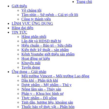
Trang chủ
Giới thiệu
Về chúng tôi
Tầm nhìn – Sứ mệnh – Giá trị cốt lõi
Công ty thành viên
LĨNH VỰC ỨNG DỤNG
Hãng đại diện
TIN TỨC
Hãng phân phối
Lắp đặt và HDSD thiết bị
Hiệu chuẩn – Bảo trì – Sửa chữa
Kiến thức kỹ thuật – sản phẩm
Kênh Youtube giới thiệu sản phẩm
Hoạt động sự kiện
Khuyến mãi
Tuyển dụng
Ứng dụng – Giải pháp
Môi trường Vimcert – Môi trường Lao động
Dầu khí – Phân tích khí
Dược phẩm – Mỹ phẩm – Thú y
Nông lâm sản – Thủy sản
Pháp y – Khoa học hình sự
Thực phẩm – Đồ uống
Tinh dầu, hương liệu, khoáng sản
Thuốc bảo vệ thực vật – Phân bón