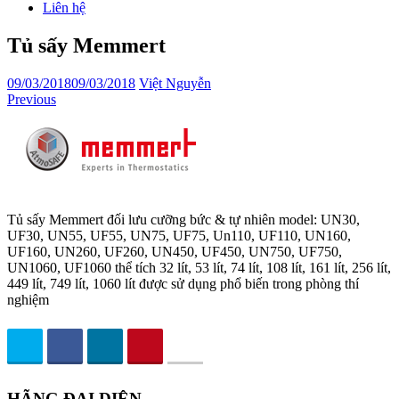
Liên hệ
Tủ sấy Memmert
09/03/2018
09/03/2018
Việt Nguyễn
Previous
Tủ sấy Memmert đối lưu cưỡng bức & tự nhiên model: UN30,
UF30, UN55, UF55, UN75, UF75, Un110, UF110, UN160,
UF160, UN260, UF260, UN450, UF450, UN750, UF750,
UN1060, UF1060 thể tích 32 lít, 53 lít, 74 lít, 108 lít, 161 lít, 256 lít,
449 lít, 749 lít, 1060 lít được sử dụng phổ biến trong phòng thí
nghiệm
HÃNG ĐẠI DIỆN