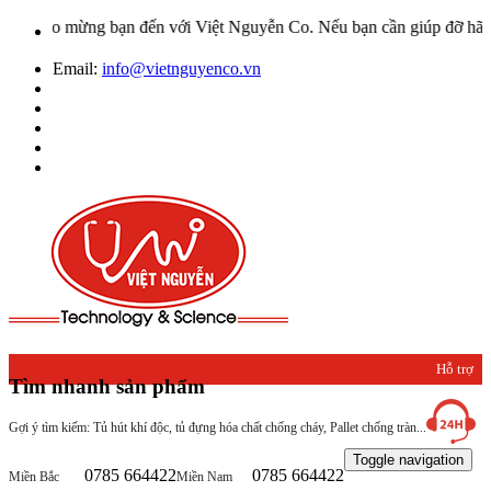
hào mừng bạn đến với Việt Nguyễn Co. Nếu bạn cần giúp đỡ hãy liên 
Email:
info@vietnguyenco.vn
Hỗ trợ
Tìm nhanh sản phẩm
khách
Gợi ý tìm kiếm: Tủ hút khí độc, tủ đựng hóa chất chống cháy, Pallet chống tràn...
hàng
Toggle navigation
0785 664422
0785 664422
Miền Bắc
Miền Nam