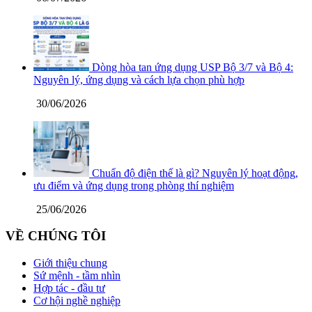
Dòng hòa tan ứng dụng USP Bộ 3/7 và Bộ 4:
Nguyên lý, ứng dụng và cách lựa chọn phù hợp
30/06/2026
Chuẩn độ điện thế là gì? Nguyên lý hoạt động,
ưu điểm và ứng dụng trong phòng thí nghiệm
25/06/2026
VỀ CHÚNG TÔI
Giới thiệu chung
Sứ mệnh - tầm nhìn
Hợp tác - đầu tư
Cơ hội nghề nghiệp