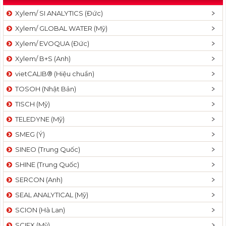
Xylem/ SI ANALYTICS (Đức)
Xylem/ GLOBAL WATER (Mỹ)
Xylem/ EVOQUA (Đức)
Xylem/ B+S (Anh)
vietCALIB® (Hiệu chuẩn)
TOSOH (Nhật Bản)
TISCH (Mỹ)
TELEDYNE (Mỹ)
SMEG (Ý)
SINEO (Trung Quốc)
SHINE (Trung Quốc)
SERCON (Anh)
SEAL ANALYTICAL (Mỹ)
SCION (Hà Lan)
SCIEX (Mỹ)