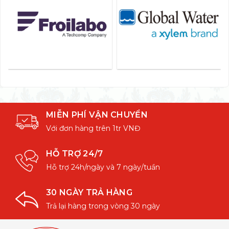
MIỄN PHÍ VẬN CHUYỂN
Với đơn hàng trên 1tr VNĐ
HỖ TRỢ 24/7
Hỗ trợ 24h/ngày và 7 ngày/tuần
30 NGÀY TRẢ HÀNG
Trả lại hàng trong vòng 30 ngày