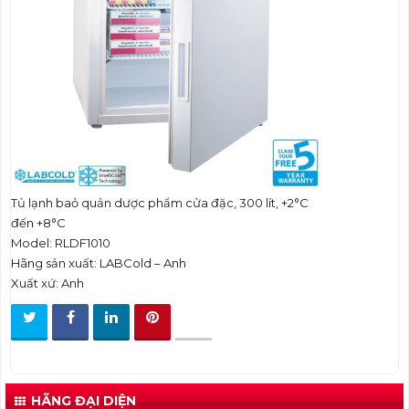
t
i
o
n
Tủ lạnh baỏ quản dược phẩm cửa đặc, 300 lít, +2°C
đến +8°C
Model: RLDF1010
Hãng sản xuất: LABCold – Anh
Xuất xứ: Anh
HÃNG ĐẠI DIỆN