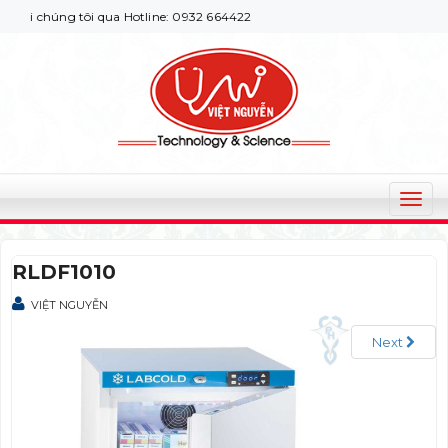
i chúng tôi qua Hotline: 0932 664422
T
o
g
RLDF1010
g
l
VIỆT NGUYỄN
e
n
Next
a
v
i
g
a