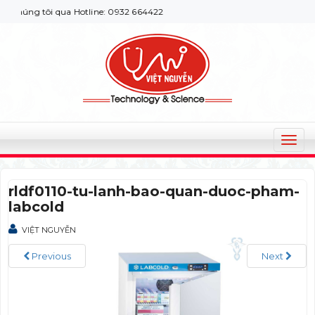
húng tôi qua Hotline: 0932 664422
T
o
g
rldf0110-tu-lanh-bao-quan-duoc-pham-
g
labcold
l
e
VIỆT NGUYỄN
n
a
Previous
Next
v
i
g
a