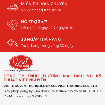
MIỄN PHÍ VẬN CHUYỂN
Với đơn hàng trên 1tr VNĐ
HỖ TRỢ 24/7
Hỗ trợ 24h/ngày và 7 ngày/tuần
30 NGÀY TRẢ HÀNG
Trả lại hàng trong vòng 30 ngày
CÔNG TY TNHH THƯƠNG MẠI DỊCH VỤ KỸ
THUẬT VIỆT NGUYỄN
VIET NGUYEN TECHNOLOGY SERVICE TRADING CO., LTD
Giấy phép đăng ký kinh doanh số 0311462335 do sở KHĐT TP Hồ
Chí Minh cấp ngày 03/01/2012