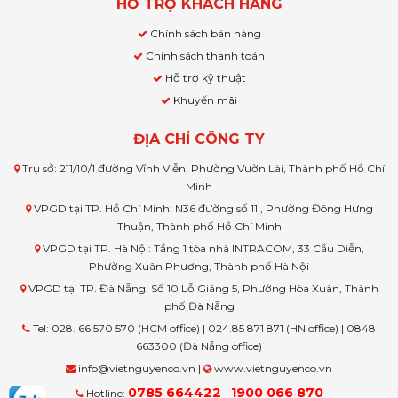
HỖ TRỢ KHÁCH HÀNG
Chính sách bán hàng
Chính sách thanh toán
Hỗ trợ kỹ thuật
Khuyến mãi
ĐỊA CHỈ CÔNG TY
Trụ sở: 211/10/1 đường Vĩnh Viễn, Phường Vườn Lài, Thành phố Hồ Chí
Minh
VPGD tại TP. Hồ Chí Minh: N36 đường số 11 , Phường Đông Hưng
Thuận, Thành phố Hồ Chí Minh
VPGD tại TP. Hà Nội: Tầng 1 tòa nhà INTRACOM, 33 Cầu Diễn,
Phường Xuân Phương, Thành phố Hà Nội
VPGD tại TP. Đà Nẵng: Số 10 Lỗ Giáng 5, Phường Hòa Xuân, Thành
phố Đà Nẵng
Tel: 028. 66 570 570 (HCM office) | 024.85 871 871 (HN office) | 0848
663300 (Đà Nẵng office)
info@vietnguyenco.vn |
www.vietnguyenco.vn
0785 664422
1900 066 870
Hotline:
-