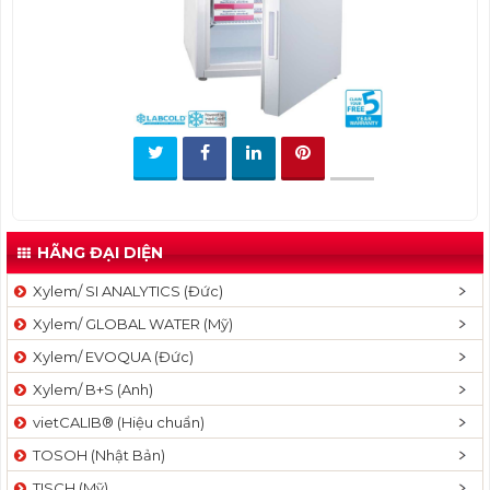
t
i
o
n
HÃNG ĐẠI DIỆN
Xylem/ SI ANALYTICS (Đức)
Xylem/ GLOBAL WATER (Mỹ)
Xylem/ EVOQUA (Đức)
Xylem/ B+S (Anh)
vietCALIB® (Hiệu chuẩn)
TOSOH (Nhật Bản)
TISCH (Mỹ)