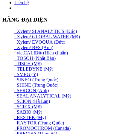
Liên hệ
HÃNG ĐẠI DIỆN
Xylem/ SI ANALYTICS (Đức)
Xylem/ GLOBAL WATER (Mỹ)
Xylem/ EVOQUA (Đức)
Xylem/ B+S (Anh)
vietCALIB® (Hiệu chuẩn)
TOSOH (Nhật Bản)
TISCH (Mỹ)
TELEDYNE (Mỹ)
SMEG (Ý)
SINEO (Trung Quốc)
SHINE (Trung Quốc)
SERCON (Anh)
SEAL ANALYTICAL (Mỹ)
SCION (Hà Lan)
SCIEX (Mỹ)
SABIO (Mỹ)
RESTEK (Mỹ)
RAYTOR (Trung Quốc)
PROMOCHROM (Canada)
PRECISA (Thuỵ Sỹ)