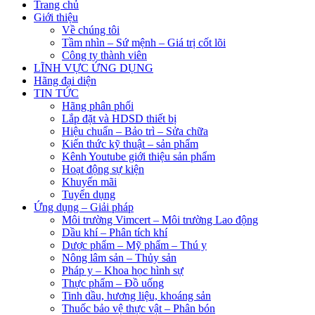
Trang chủ
Giới thiệu
Về chúng tôi
Tầm nhìn – Sứ mệnh – Giá trị cốt lõi
Công ty thành viên
LĨNH VỰC ỨNG DỤNG
Hãng đại diện
TIN TỨC
Hãng phân phối
Lắp đặt và HDSD thiết bị
Hiệu chuẩn – Bảo trì – Sửa chữa
Kiến thức kỹ thuật – sản phẩm
Kênh Youtube giới thiệu sản phẩm
Hoạt động sự kiện
Khuyến mãi
Tuyển dụng
Ứng dụng – Giải pháp
Môi trường Vimcert – Môi trường Lao động
Dầu khí – Phân tích khí
Dược phẩm – Mỹ phẩm – Thú y
Nông lâm sản – Thủy sản
Pháp y – Khoa học hình sự
Thực phẩm – Đồ uống
Tinh dầu, hương liệu, khoáng sản
Thuốc bảo vệ thực vật – Phân bón