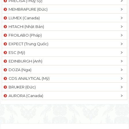
PRECISA (Thuỵ Sỹ)
MEMBRAPURE (Đức)
LUMEX (Canada)
HITACHI (Nhật Bản)
FROILABO (Pháp)
EXPECT (Trung Quốc)
ESC (Mỹ)
EDINBURGH (Anh)
DOZA (Nga)
CDS ANALYTICAL (Mỹ)
BRUKER (Đức)
AURORA (Canada)