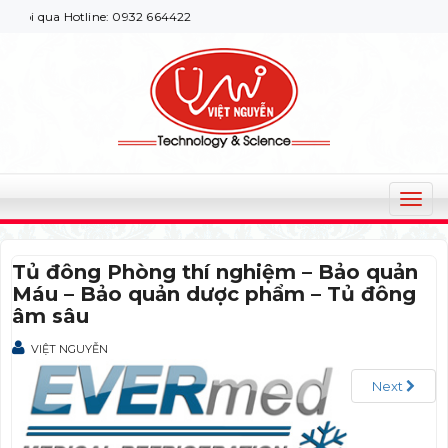
ôi qua Hotline: 0932 664422
T
o
g
Tủ đông Phòng thí nghiệm – Bảo quản
g
Máu – Bảo quản dược phẩm – Tủ đông
l
âm sâu
e
n
VIỆT NGUYỄN
a
v
Next
i
g
a