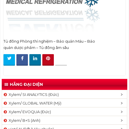
t
i
o
n
Tủ đông Phòng thí nghiệm – Bảo quản Máu – Bảo
quản dược phẩm – Tủ đông âm sâu
HÃNG ĐẠI DIỆN
Xylem/ SI ANALYTICS (Đức)
Xylem/ GLOBAL WATER (Mỹ)
Xylem/ EVOQUA (Đức)
Xylem/ B+S (Anh)