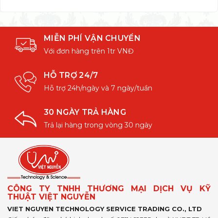
MIỄN PHÍ VẬN CHUYỂN
Với đơn hàng trên 1tr VNĐ
HỖ TRỢ 24/7
Hỗ trợ 24h/ngày và 7 ngày/tuần
30 NGÀY TRẢ HÀNG
Trả lại hàng trong vòng 30 ngày
CÔNG TY TNHH THƯƠNG MẠI DỊCH VỤ KỸ
THUẬT VIỆT NGUYỄN
VIET NGUYEN TECHNOLOGY SERVICE TRADING CO., LTD