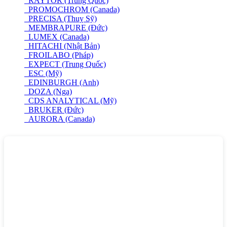
RAYTOR (Trung Quốc)
PROMOCHROM (Canada)
PRECISA (Thuỵ Sỹ)
MEMBRAPURE (Đức)
LUMEX (Canada)
HITACHI (Nhật Bản)
FROILABO (Pháp)
EXPECT (Trung Quốc)
ESC (Mỹ)
EDINBURGH (Anh)
DOZA (Nga)
CDS ANALYTICAL (Mỹ)
BRUKER (Đức)
AURORA (Canada)