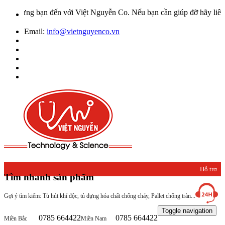
ừng bạn đến với Việt Nguyễn Co. Nếu bạn cần giúp đỡ hãy liên hệ vớ
Email:
info@vietnguyenco.vn
Hỗ trợ
Tìm nhanh sản phẩm
khách
Gợi ý tìm kiếm: Tủ hút khí độc, tủ đựng hóa chất chống cháy, Pallet chống tràn...
hàng
Toggle navigation
0785 664422
0785 664422
Miền Bắc
Miền Nam