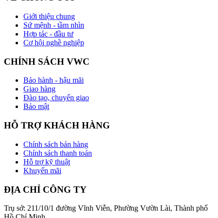
Giới thiệu chung
Sứ mệnh - tầm nhìn
Hợp tác - đầu tư
Cơ hội nghề nghiệp
CHÍNH SÁCH VWC
Bảo hành - hậu mãi
Giao hàng
Đào tạo, chuyển giao
Bảo mật
HỖ TRỢ KHÁCH HÀNG
Chính sách bán hàng
Chính sách thanh toán
Hỗ trợ kỹ thuật
Khuyến mãi
ĐỊA CHỈ CÔNG TY
Trụ sở: 211/10/1 đường Vĩnh Viễn, Phường Vườn Lài, Thành phố
Hồ Chí Minh