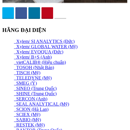
HÃNG ĐẠI DIỆN
Xylem/ SI ANALYTICS (Đức)
Xylem/ GLOBAL WATER (Mỹ)
Xylem/ EVOQUA (Đức)
Xylem/ B+S (Anh)
vietCALIB® (Hiệu chuẩn)
TOSOH (Nhật Bản)
TISCH (Mỹ)
TELEDYNE (Mỹ)
SMEG (Ý)
SINEO (Trung Quốc)
SHINE (Trung Quốc)
SERCON (Anh)
SEAL ANALYTICAL (Mỹ)
SCION (Hà Lan)
SCIEX (Mỹ)
SABIO (Mỹ)
RESTEK (Mỹ)