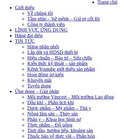
Trang chủ
Giới thiệu
Về chúng tôi
Tầm nhìn – Sứ mệnh – Giá trị cốt lõi
Công ty thành viên
LĨNH VỰC ỨNG DỤNG
Hãng đại diện
TIN TỨC
Hãng phân phối
Lắp đặt và HDSD thiết bị
Hiệu chuẩn – Bảo trì – Sửa chữa
Kiến thức kỹ thuật – sản phẩm
Kênh Youtube giới thiệu sản phẩm
Hoạt động sự kiện
Khuyến mãi
Tuyển dụng
Ứng dụng – Giải pháp
Môi trường Vimcert – Môi trường Lao động
Dầu khí – Phân tích khí
Dược phẩm – Mỹ phẩm – Thú y
Nông lâm sản – Thủy sản
Pháp y – Khoa học hình sự
Thực phẩm – Đồ uống
Tinh dầu, hương liệu, khoáng sản
Thuốc bảo vệ thực vật – Phân bón