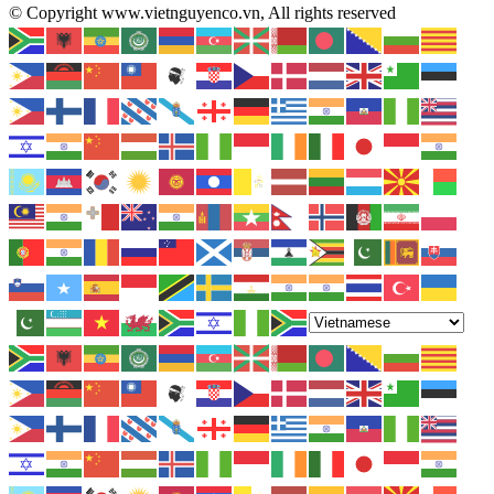
© Copyright www.vietnguyenco.vn, All rights reserved