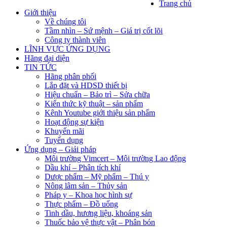
Trang chủ
Giới thiệu
Về chúng tôi
Tầm nhìn – Sứ mệnh – Giá trị cốt lõi
Công ty thành viên
LĨNH VỰC ỨNG DỤNG
Hãng đại diện
TIN TỨC
Hãng phân phối
Lắp đặt và HDSD thiết bị
Hiệu chuẩn – Bảo trì – Sửa chữa
Kiến thức kỹ thuật – sản phẩm
Kênh Youtube giới thiệu sản phẩm
Hoạt động sự kiện
Khuyến mãi
Tuyển dụng
Ứng dụng – Giải pháp
Môi trường Vimcert – Môi trường Lao động
Dầu khí – Phân tích khí
Dược phẩm – Mỹ phẩm – Thú y
Nông lâm sản – Thủy sản
Pháp y – Khoa học hình sự
Thực phẩm – Đồ uống
Tinh dầu, hương liệu, khoáng sản
Thuốc bảo vệ thực vật – Phân bón