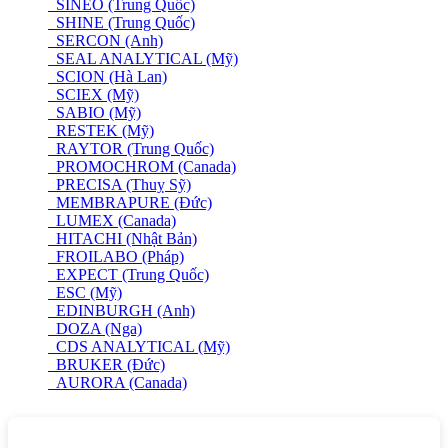
SINEO (Trung Quốc)
SHINE (Trung Quốc)
SERCON (Anh)
SEAL ANALYTICAL (Mỹ)
SCION (Hà Lan)
SCIEX (Mỹ)
SABIO (Mỹ)
RESTEK (Mỹ)
RAYTOR (Trung Quốc)
PROMOCHROM (Canada)
PRECISA (Thuỵ Sỹ)
MEMBRAPURE (Đức)
LUMEX (Canada)
HITACHI (Nhật Bản)
FROILABO (Pháp)
EXPECT (Trung Quốc)
ESC (Mỹ)
EDINBURGH (Anh)
DOZA (Nga)
CDS ANALYTICAL (Mỹ)
BRUKER (Đức)
AURORA (Canada)