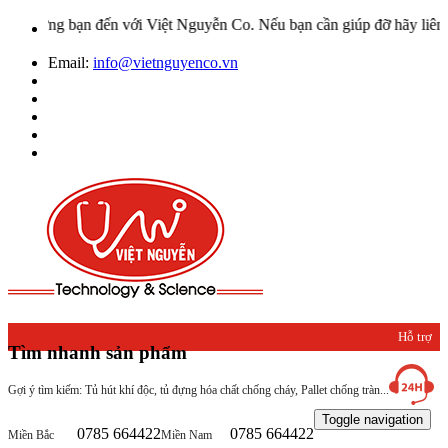
ng bạn đến với Việt Nguyễn Co. Nếu bạn cần giúp đỡ hãy liên hệ với
Email:
info@vietnguyenco.vn
Hỗ trợ
Tìm nhanh sản phẩm
khách
Gợi ý tìm kiếm: Tủ hút khí độc, tủ đựng hóa chất chống cháy, Pallet chống tràn...
hàng
Toggle navigation
0785 664422
0785 664422
Miền Bắc
Miền Nam