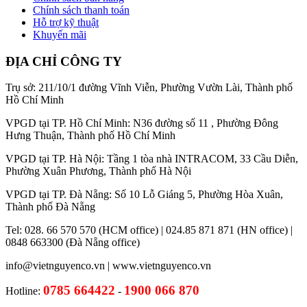
Chính sách thanh toán
Hỗ trợ kỹ thuật
Khuyến mãi
ĐỊA CHỈ CÔNG TY
Trụ sở: 211/10/1 đường Vĩnh Viễn, Phường Vườn Lài, Thành phố
Hồ Chí Minh
VPGD tại TP. Hồ Chí Minh: N36 đường số 11 , Phường Đông
Hưng Thuận, Thành phố Hồ Chí Minh
VPGD tại TP. Hà Nội: Tầng 1 tòa nhà INTRACOM, 33 Cầu Diễn,
Phường Xuân Phương, Thành phố Hà Nội
VPGD tại TP. Đà Nẵng: Số 10 Lỗ Giáng 5, Phường Hòa Xuân,
Thành phố Đà Nẵng
Tel: 028. 66 570 570 (HCM office) | 024.85 871 871 (HN office) |
0848 663300 (Đà Nẵng office)
info@vietnguyenco.vn |
www.vietnguyenco.vn
0785 664422
1900 066 870
Hotline:
-