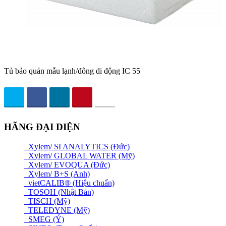
Tủ bảo quản mẫu lạnh/đông di động IC 55
HÃNG ĐẠI DIỆN
Xylem/ SI ANALYTICS (Đức)
Xylem/ GLOBAL WATER (Mỹ)
Xylem/ EVOQUA (Đức)
Xylem/ B+S (Anh)
vietCALIB® (Hiệu chuẩn)
TOSOH (Nhật Bản)
TISCH (Mỹ)
TELEDYNE (Mỹ)
SMEG (Ý)