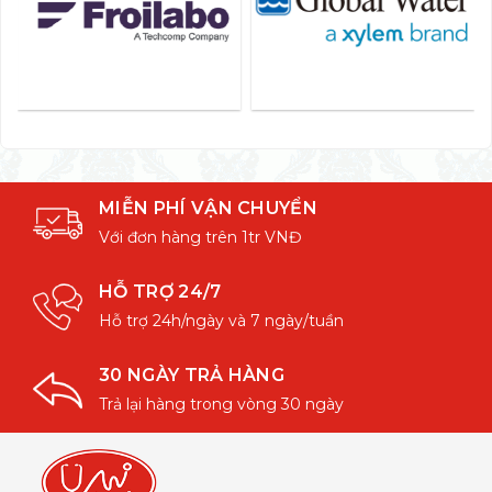
MIỄN PHÍ VẬN CHUYỂN
Với đơn hàng trên 1tr VNĐ
HỖ TRỢ 24/7
Hỗ trợ 24h/ngày và 7 ngày/tuần
30 NGÀY TRẢ HÀNG
Trả lại hàng trong vòng 30 ngày