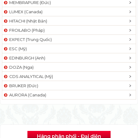
MEMBRAPURE (Đức)
LUMEX (Canada)
HITACHI (Nhật Bản)
FROILABO (Pháp)
EXPECT (Trung Quốc)
ESC (Mỹ)
EDINBURGH (Anh)
DOZA (Nga)
CDS ANALYTICAL (Mỹ)
BRUKER (Đức)
AURORA (Canada)
Hãng phân phối - Đại diện