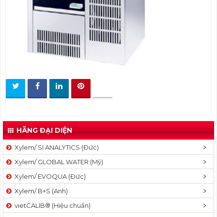
t
i
o
n
HÃNG ĐẠI DIỆN
Xylem/ SI ANALYTICS (Đức)
Xylem/ GLOBAL WATER (Mỹ)
Xylem/ EVOQUA (Đức)
Xylem/ B+S (Anh)
vietCALIB® (Hiệu chuẩn)