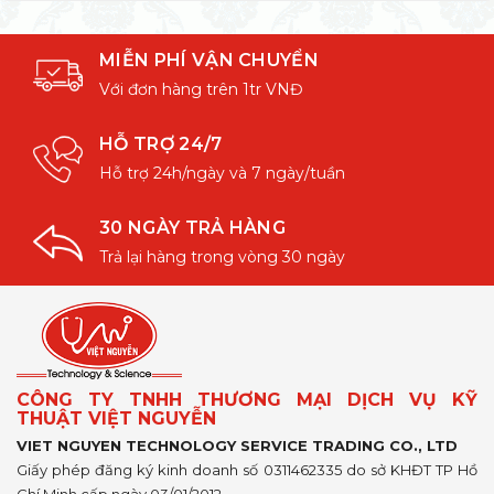
MIỄN PHÍ VẬN CHUYỂN
Với đơn hàng trên 1tr VNĐ
HỖ TRỢ 24/7
Hỗ trợ 24h/ngày và 7 ngày/tuần
30 NGÀY TRẢ HÀNG
Trả lại hàng trong vòng 30 ngày
CÔNG TY TNHH THƯƠNG MẠI DỊCH VỤ KỸ
THUẬT VIỆT NGUYỄN
VIET NGUYEN TECHNOLOGY SERVICE TRADING CO., LTD
Giấy phép đăng ký kinh doanh số 0311462335 do sở KHĐT TP Hồ