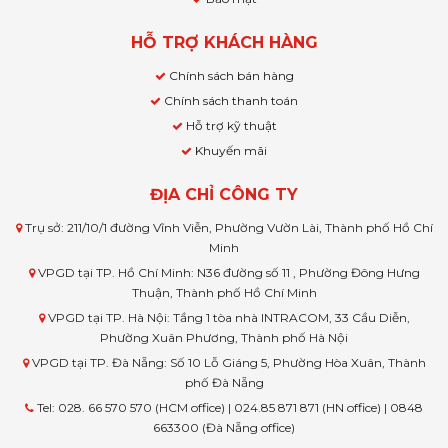
HỖ TRỢ KHÁCH HÀNG
Chính sách bán hàng
Chính sách thanh toán
Hỗ trợ kỹ thuật
Khuyến mãi
ĐỊA CHỈ CÔNG TY
Trụ sở: 211/10/1 đường Vĩnh Viễn, Phường Vườn Lài, Thành phố Hồ Chí
Minh
VPGD tại TP. Hồ Chí Minh: N36 đường số 11 , Phường Đông Hưng
Thuận, Thành phố Hồ Chí Minh
VPGD tại TP. Hà Nội: Tầng 1 tòa nhà INTRACOM, 33 Cầu Diễn,
Phường Xuân Phương, Thành phố Hà Nội
VPGD tại TP. Đà Nẵng: Số 10 Lỗ Giáng 5, Phường Hòa Xuân, Thành
phố Đà Nẵng
Tel: 028. 66 570 570 (HCM office) | 024.85 871 871 (HN office) | 0848
663300 (Đà Nẵng office)