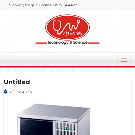
ới chúng tôi qua Hotline: 0932 664422
T
o
g
Untitled
g
l
VIỆT NGUYỄN
e
n
a
v
i
g
a