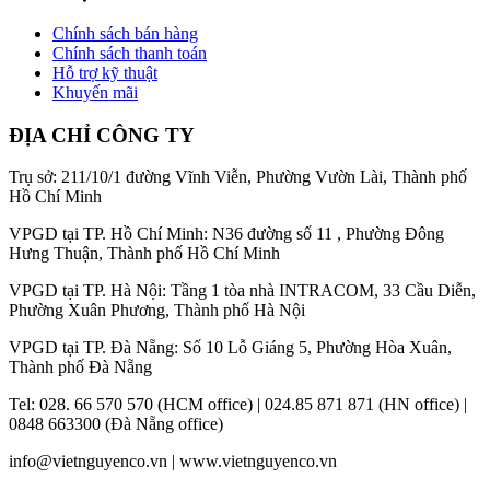
Chính sách bán hàng
Chính sách thanh toán
Hỗ trợ kỹ thuật
Khuyến mãi
ĐỊA CHỈ CÔNG TY
Trụ sở: 211/10/1 đường Vĩnh Viễn, Phường Vườn Lài, Thành phố
Hồ Chí Minh
VPGD tại TP. Hồ Chí Minh: N36 đường số 11 , Phường Đông
Hưng Thuận, Thành phố Hồ Chí Minh
VPGD tại TP. Hà Nội: Tầng 1 tòa nhà INTRACOM, 33 Cầu Diễn,
Phường Xuân Phương, Thành phố Hà Nội
VPGD tại TP. Đà Nẵng: Số 10 Lỗ Giáng 5, Phường Hòa Xuân,
Thành phố Đà Nẵng
Tel: 028. 66 570 570 (HCM office) | 024.85 871 871 (HN office) |
0848 663300 (Đà Nẵng office)
info@vietnguyenco.vn |
www.vietnguyenco.vn