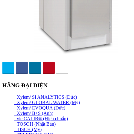
HÃNG ĐẠI DIỆN
Xylem/ SI ANALYTICS (Đức)
Xylem/ GLOBAL WATER (Mỹ)
Xylem/ EVOQUA (Đức)
Xylem/ B+S (Anh)
vietCALIB® (Hiệu chuẩn)
TOSOH (Nhật Bản)
TISCH (Mỹ)