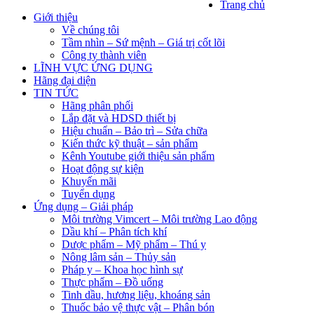
Trang chủ
Giới thiệu
Về chúng tôi
Tầm nhìn – Sứ mệnh – Giá trị cốt lõi
Công ty thành viên
LĨNH VỰC ỨNG DỤNG
Hãng đại diện
TIN TỨC
Hãng phân phối
Lắp đặt và HDSD thiết bị
Hiệu chuẩn – Bảo trì – Sửa chữa
Kiến thức kỹ thuật – sản phẩm
Kênh Youtube giới thiệu sản phẩm
Hoạt động sự kiện
Khuyến mãi
Tuyển dụng
Ứng dụng – Giải pháp
Môi trường Vimcert – Môi trường Lao động
Dầu khí – Phân tích khí
Dược phẩm – Mỹ phẩm – Thú y
Nông lâm sản – Thủy sản
Pháp y – Khoa học hình sự
Thực phẩm – Đồ uống
Tinh dầu, hương liệu, khoáng sản
Thuốc bảo vệ thực vật – Phân bón