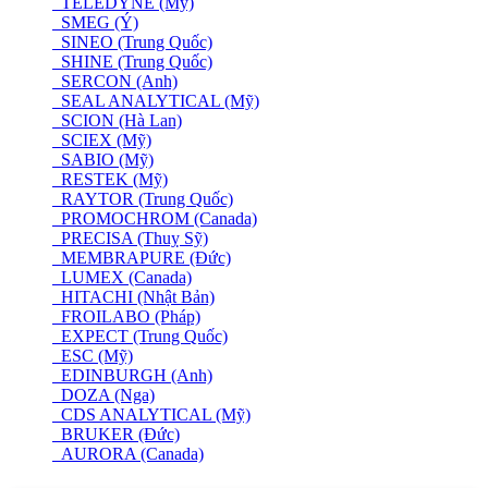
TELEDYNE (Mỹ)
SMEG (Ý)
SINEO (Trung Quốc)
SHINE (Trung Quốc)
SERCON (Anh)
SEAL ANALYTICAL (Mỹ)
SCION (Hà Lan)
SCIEX (Mỹ)
SABIO (Mỹ)
RESTEK (Mỹ)
RAYTOR (Trung Quốc)
PROMOCHROM (Canada)
PRECISA (Thuỵ Sỹ)
MEMBRAPURE (Đức)
LUMEX (Canada)
HITACHI (Nhật Bản)
FROILABO (Pháp)
EXPECT (Trung Quốc)
ESC (Mỹ)
EDINBURGH (Anh)
DOZA (Nga)
CDS ANALYTICAL (Mỹ)
BRUKER (Đức)
AURORA (Canada)