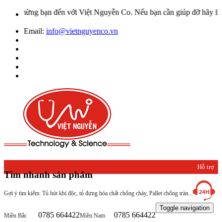
mừng bạn đến với Việt Nguyễn Co. Nếu bạn cần giúp đỡ hãy liên hệ v
Email:
info@vietnguyenco.vn
Hỗ trợ
Tìm nhanh sản phẩm
khách
Gợi ý tìm kiếm: Tủ hút khí độc, tủ đựng hóa chất chống cháy, Pallet chống tràn...
hàng
Toggle navigation
0785 664422
0785 664422
Miền Bắc
Miền Nam