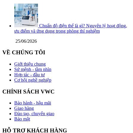
Chuẩn độ điện thế là gì? Nguyên lý hoạt động,
ưu điểm và ứng dụng trong phòng thí nghiệm
25/06/2026
VỀ CHÚNG TÔI
Giới thiệu chung
Sứ mệnh - tầm nhìn
Hợp tác - đầu tư
Cơ hội nghề nghiệp
CHÍNH SÁCH VWC
Bảo hành - hậu mãi
Giao hàng
Đào tạo, chuyển giao
Bảo mật
HỖ TRỢ KHÁCH HÀNG