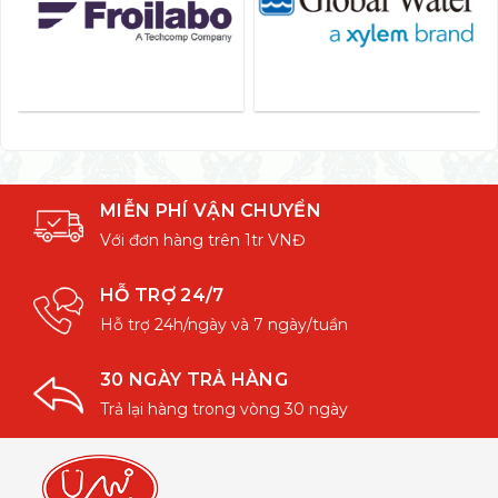
MIỄN PHÍ VẬN CHUYỂN
Với đơn hàng trên 1tr VNĐ
HỖ TRỢ 24/7
Hỗ trợ 24h/ngày và 7 ngày/tuần
30 NGÀY TRẢ HÀNG
Trả lại hàng trong vòng 30 ngày