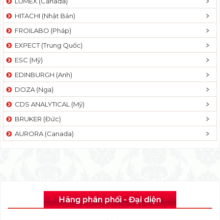
LUMEX (Canada)
HITACHI (Nhật Bản)
FROILABO (Pháp)
EXPECT (Trung Quốc)
ESC (Mỹ)
EDINBURGH (Anh)
DOZA (Nga)
CDS ANALYTICAL (Mỹ)
BRUKER (Đức)
AURORA (Canada)
Hãng phân phối - Đại diện