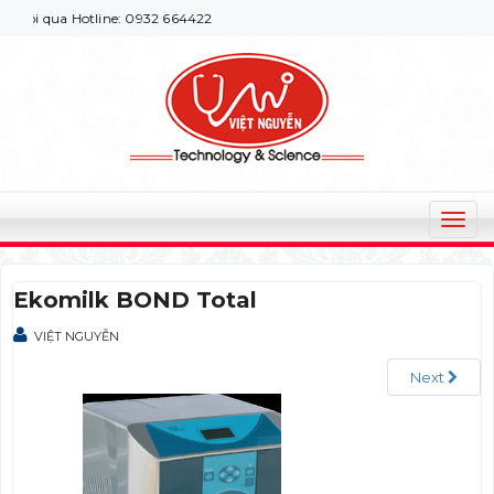
ôi qua Hotline: 0932 664422
T
o
g
Ekomilk BOND Total
g
l
VIỆT NGUYỄN
e
n
Next
a
v
i
g
a