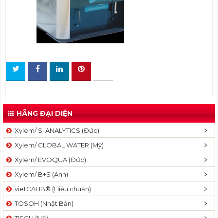
t
i
o
n
HÃNG ĐẠI DIỆN
Xylem/ SI ANALYTICS (Đức)
Xylem/ GLOBAL WATER (Mỹ)
Xylem/ EVOQUA (Đức)
Xylem/ B+S (Anh)
vietCALIB® (Hiệu chuẩn)
TOSOH (Nhật Bản)
TISCH (Mỹ)