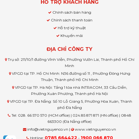
HỖ TRỢ KHÁCH HÀNG
Chính sách bán hàng
Chính sách thanh toán
Hỗ trợ kỹ thuật
Khuyến mãi
ĐỊA CHỈ CÔNG TY
Trụ sở: 211/10/1 đường Vĩnh Viễn, Phường Vườn Lài, Thành phố Hồ Chí
Minh
VPGD tại TP. Hồ Chí Minh: N36 đường số 11 , Phường Đông Hưng
Thuận, Thành phố Hồ Chí Minh
VPGD tại TP. Hà Nội: Tầng 1 tòa nhà INTRACOM, 33 Cầu Diễn,
Phường Xuân Phương, Thành phố Hà Nội
VPGD tại TP. Đà Nẵng: Số 10 Lỗ Giáng 5, Phường Hòa Xuân, Thành
phố Đà Nẵng
Tel: 028. 66 570 570 (HCM office) | 024.85 871 871 (HN office) | 0848
663300 (Đà Nẵng office)
info@vietnguyenco.vn |
www.vietnguyenco.vn
0785 664422
1900 066 870
Hotline:
-