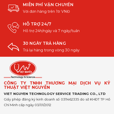
MIỄN PHÍ VẬN CHUYỂN
Với đơn hàng trên 1tr VNĐ
HỖ TRỢ 24/7
Hỗ trợ 24h/ngày và 7 ngày/tuần
30 NGÀY TRẢ HÀNG
Trả lại hàng trong vòng 30 ngày
CÔNG TY TNHH THƯƠNG MẠI DỊCH VỤ KỸ
THUẬT VIỆT NGUYỄN
VIET NGUYEN TECHNOLOGY SERVICE TRADING CO., LTD
Giấy phép đăng ký kinh doanh số 0311462335 do sở KHĐT TP Hồ
Chí Minh cấp ngày 03/01/2012